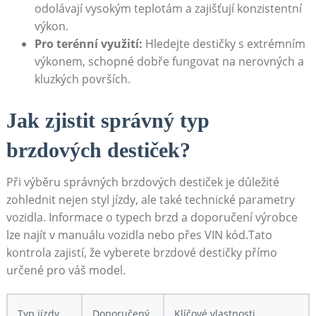
odolávají ⁢vysokým teplotám ⁤a zajišťují konzistentní
výkon.
Pro terénní využití:
Hledejte destičky s extrémním
výkonem,‌ schopné dobře fungovat na nerovných a
kluzkých površích.
Jak zjistit správný typ
brzdových destiček?
Při výběru správných‍ brzdových destiček je důležité
zohlednit nejen styl jízdy, ale také ‍technické parametry
vozidla. Informace o ​typech brzd ‌a doporučení výrobce
‍lze najít v manuálu vozidla nebo přes VIN kód.Tato
kontrola zajistí, že vyberete brzdové destičky přímo
určené pro váš model.
Typ jízdy
Doporučený
Klíčové vlastnosti