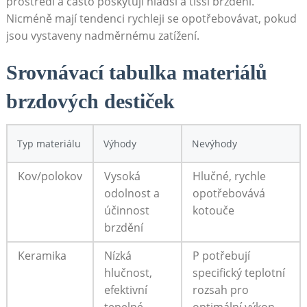
prostředí a často poskytují hladší a tišší brzdění.
Nicméně mají tendenci rychleji se opotřebovávat, ⁣pokud
jsou vystaveny nadměrnému zatížení.
Srovnávací tabulka​ materiálů
brzdových ⁣destiček
Typ materiálu
Výhody
Nevýhody
Kov/polokov
Vysoká
Hlučné, rychle
odolnost a
opotřebovává
účinnost
‌kotouče
brzdění
Keramika
Nízká
P ‍potřebují
hlučnost,
specifický teplotní
efektivní
rozsah pro