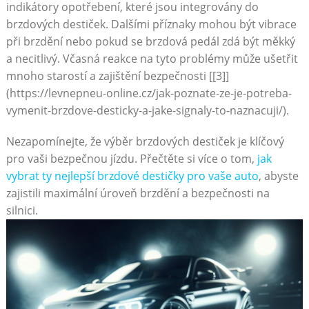
indikátory opotřebení, které jsou integrovány do‍
brzdových destiček. Dalšími příznaky mohou být vibrace
při brzdění nebo pokud se brzdová pedál zdá být měkký
a necitlivý. Včasná reakce na tyto problémy může ušetřit
mnoho ‍starostí a zajištění ⁣bezpečnosti [[3]]
(https://levnepneu-online.cz/jak-poznate-ze-je-potreba-
vymenit-brzdove-desticky-a-jake-signaly-to-naznacuji/).
Nezapomínejte, že výběr brzdových destiček je klíčový
pro vaši bezpečnou jízdu. Přečtěte si více o⁢ tom,
jak
⁢vybrat ty nejlepší brzdové destičky pro vaše auto
, abyste
zajistili maximální úroveň brzdění a bezpečnosti na‍
silnici.