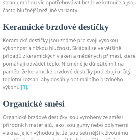
stranu,mohou víc opotřebovávat brzdové ‌kotouče a jsou‌
často hlučnější než jiné varianty.
Keramické brzdové destičky
Keramické destičky jsou známé pro svoji vysokou
výkonnost a ⁤nízkou⁣ hlučnost. ⁣Skládají ​se ve většině
případů z keramických vláken a měděných přímesí, které⁣
pomáhají odvádět teplo. Nicméně ⁢je ⁤důležité mít na
paměti, že keramické brzdové destičky potřebují určitý
teplotní rozsah, aby dosáhly optimálního brzdného⁤
výkonu
[3]
.
Organické směsi
Organické brzdové destičky jsou vyrobeny ze směsi
⁢přírodních materiálů, jako jsou gumy nebo polymerní
vlákna. Jejich výhodou je, že jsou šetrnější k životnímu‌