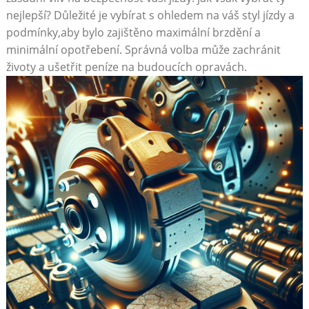
nejlepší? Důležité je vybírat s ohledem na váš styl jízdy a
podmínky,aby bylo zajištěno maximální brzdění a
minimální opotřebení. Správná​ volba ⁣může zachránit
‌životy a ušetřit peníze​ na budoucích opravách.