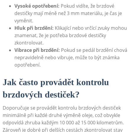
Vysoké opotřebení:
Pokud vidíte, že brzdové
destičky mají méně než 3 mm materiálu, ‌je čas je
vyměnit.
Hluk při brzdění:
Klikající nebo vrčící zvuky mohou
znamenat, že je potřeba brzdové destičky⁤
zkontrolovat.
Vibrace při brzdění:
Pokud se pedál brzdění chová
nepravidelně nebo vibruje, ⁤může to ‍být známka
opotřebení.
Jak často provádět kontrolu
brzdových destiček?
Doporučuje se provádět kontrolu brzdových destiček
minimálně‍ při ​každé druhé výměně oleje, což obvykle
odpovídá zhruba každým 10 000 až 15‌ 000 kilometrům.
Zároveň je dobré​ při delších cestách zkontrolovat stav