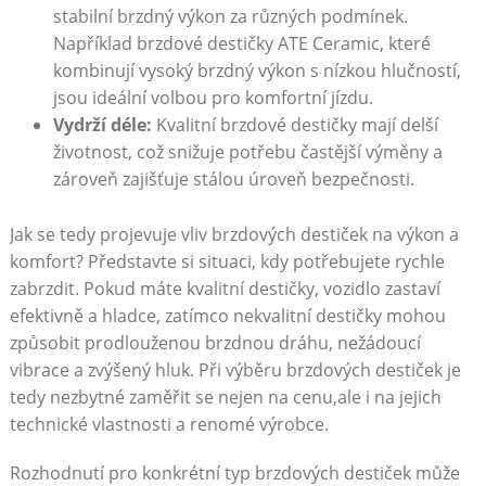
stabilní brzdný výkon za různých podmínek.
Například brzdové destičky ATE Ceramic, které
kombinují vysoký brzdný výkon s nízkou hlučností,
jsou ideální volbou pro komfortní jízdu.
Vydrží déle:
Kvalitní brzdové destičky mají delší
životnost, ‍což snižuje potřebu častější výměny a
zároveň zajišťuje stálou úroveň bezpečnosti.
Jak‌ se tedy projevuje vliv brzdových destiček na výkon a
‍komfort? Představte si situaci, kdy potřebujete rychle
zabrzdit. Pokud máte ‍kvalitní destičky, vozidlo zastaví
efektivně a hladce, zatímco‌ nekvalitní destičky mohou
způsobit prodlouženou brzdnou dráhu, nežádoucí
vibrace a zvýšený hluk. Při výběru brzdových⁣ destiček ⁢je
tedy nezbytné zaměřit‌ se nejen na cenu,ale i na jejich
technické⁢ vlastnosti a renomé výrobce.
Rozhodnutí pro konkrétní typ⁤ brzdových destiček může