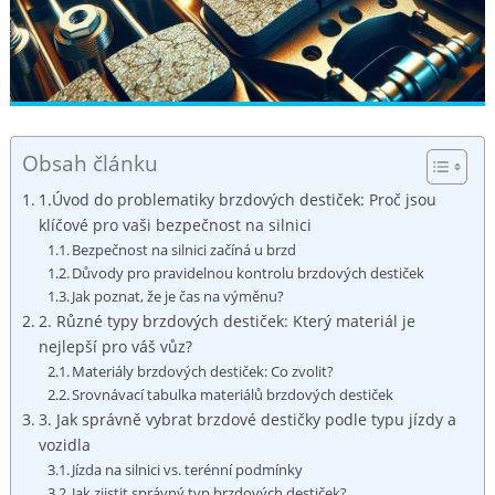
Obsah článku
1.Úvod do problematiky brzdových destiček:‍ Proč jsou
klíčové pro vaši bezpečnost na silnici
Bezpečnost na silnici začíná u brzd
Důvody pro pravidelnou kontrolu‍ brzdových destiček
Jak poznat, že je čas na ​výměnu?
2. Různé typy brzdových destiček: Který materiál je
nejlepší pro váš vůz?
Materiály brzdových destiček: Co ‌zvolit?
Srovnávací tabulka​ materiálů brzdových ⁣destiček
3. Jak správně vybrat brzdové destičky podle typu jízdy a
vozidla
Jízda na silnici vs. terénní podmínky
Jak zjistit správný typ brzdových destiček?