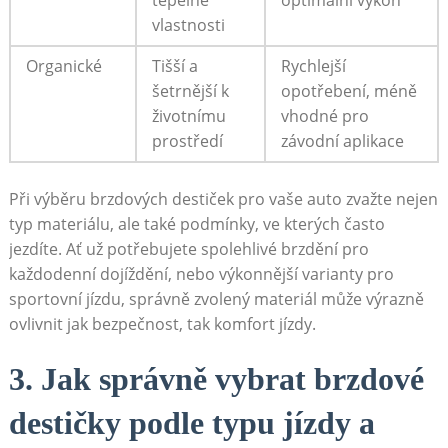
tepelné
optimální ⁢výkon
vlastnosti
Organické
Tišší ​a
Rychlejší
šetrnější k
opotřebení, méně
životnímu
vhodné pro
prostředí
závodní aplikace
Při výběru brzdových destiček pro vaše auto zvažte nejen
typ ⁤materiálu, ale také podmínky, ve kterých⁢ často
jezdíte. Ať už potřebujete spolehlivé⁣ brzdění pro
každodenní dojíždění, nebo výkonnější varianty pro⁣
sportovní jízdu, správně zvolený materiál může výrazně
ovlivnit jak bezpečnost, tak komfort jízdy.
3. Jak správně vybrat brzdové
destičky podle typu jízdy a