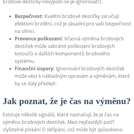
brzdove-desticky-nevyplati-se-je-ignorovat/).
Bezpečnost:
Kvalitní ⁢brzdové destičky zaručují ​
efektivní brzdění, což je zásadní pro vaši bezpečnost
na silnici.
Prevence poškození:
Včasná výměna brzdových
destiček může zabránit poškození ‍brzdových
kotoučů a dalších komponentů ⁢brzdového
systému.
Finanční úspory:
Ignorování brzdových destiček
může vést k nákladným opravám ​a‌ výměnám, které
by‌ se daly předejít.
Jak poznat, že je čas na ​výměnu?
Existuje několik signálů, které naznačují, že‌ je čas na
výměnu ⁣brzdových destiček. Mezi nejčastější patří
slyšitelné ⁢pískání či⁣ skřípání, což může být způsobeno