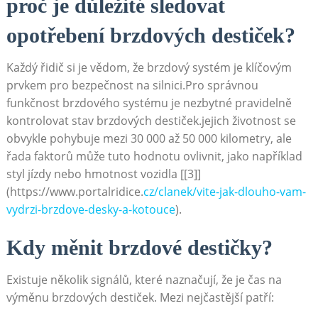
proč je důležité sledovat
opotřebení brzdových destiček?
Každý řidič si je vědom, že brzdový systém je klíčovým
prvkem pro bezpečnost na silnici.Pro správnou
funkčnost brzdového‍ systému je nezbytné‍ pravidelně
kontrolovat stav brzdových destiček.jejich životnost‍ se
obvykle pohybuje‌ mezi 30 000​ až 50 000 kilometry, ale
‌řada faktorů může tuto hodnotu ovlivnit, jako ‌například
styl jízdy nebo hmotnost ​vozidla [[3]]
(https://www.portalridice.
cz/clanek/vite-jak-dlouho-vam-
vydrzi-brzdove-desky-a-kotouce
).
Kdy měnit brzdové ​destičky?
Existuje několik signálů, které naznačují, že je ‌čas na
výměnu brzdových destiček. Mezi nejčastější patří: