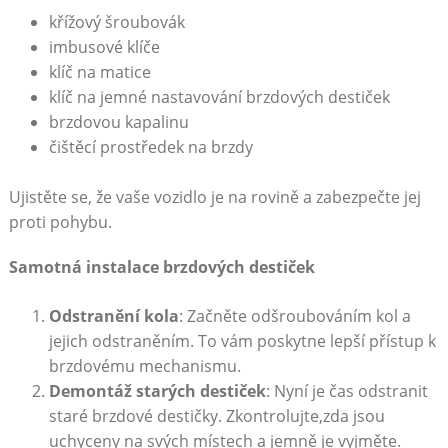
křížový šroubovák
imbusové‍ klíče
klíč na matice
klíč na jemné nastavování brzdových destiček
brzdovou ⁢kapalinu
čištěcí prostředek na brzdy
Ujistěte se, že vaše‌ vozidlo je​ na rovině a zabezpečte‌ jej
proti pohybu.
Samotná instalace brzdových destiček
Odstranění kola
: Začněte odšroubováním kol a
jejich odstraněním. To vám poskytne‍ lepší přístup k
brzdovému mechanismu.
Demontáž​ starých destiček
:⁢ Nyní je čas odstranit
staré brzdové destičky. Zkontrolujte,zda jsou
uchyceny na svých místech a⁢ jemně je vyjměte.