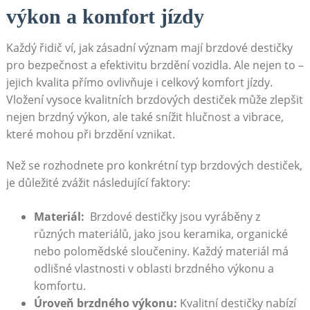
výkon ⁤a komfort jízdy
Každý řidič ví, jak zásadní význam mají brzdové destičky
pro bezpečnost a efektivitu brzdění vozidla. Ale nejen to –
jejich kvalita přímo ovlivňuje i celkový komfort jízdy.
‌Vložení vysoce kvalitních brzdových​ destiček může zlepšit
nejen brzdný‌ výkon, ale také snížit hlučnost a vibrace,
které mohou při brzdění vznikat.
Než se rozhodnete pro konkrétní typ brzdových ⁢destiček,
je důležité zvážit následující faktory:
Materiál:
​ Brzdové destičky jsou vyráběny z
různých materiálů, jako jsou keramika, ‌organické
nebo polomědské⁢ sloučeniny. Každý materiál má
odlišné vlastnosti v oblasti brzdného výkonu a
komfortu.
Úroveň brzdného výkonu:
Kvalitní destičky nabízí