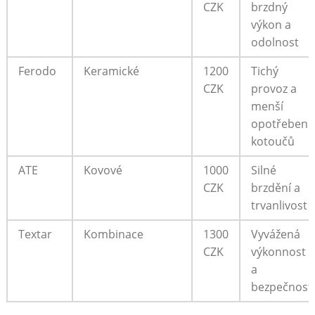
CZK
brzdný
výkon a
odolnost
Ferodo
Keramické
1200
Tichý
CZK
provoz a
menší
opotřebení
kotoučů
ATE
Kovové
1000
Silné
CZK
brzdění‌ a
trvanlivost
Textar
Kombinace
1300
Vyvážená
CZK
výkonnost
a
bezpečnost