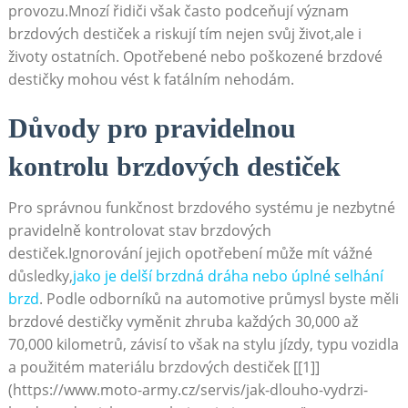
provozu.Mnozí řidiči však často podceňují význam
brzdových destiček a riskují tím ‍nejen svůj život,ale ⁣i
životy ostatních. Opotřebené nebo poškozené brzdové
destičky mohou vést k fatálním nehodám.
Důvody pro pravidelnou
kontrolu‍ brzdových destiček
Pro správnou funkčnost brzdového systému je ​nezbytné
pravidelně kontrolovat ⁣stav brzdových
destiček.Ignorování jejich ⁢opotřebení může ⁤mít vážné
důsledky,
jako je delší brzdná dráha nebo úplné selhání
brzd
. Podle odborníků na automotive průmysl byste měli
brzdové destičky vyměnit zhruba každých 30,000 až
70,000 kilometrů,‍ závisí to však na stylu jízdy, typu vozidla
a použitém materiálu brzdových destiček [[1]]
(https://www.moto-army.cz/servis/jak-dlouho-vydrzi-