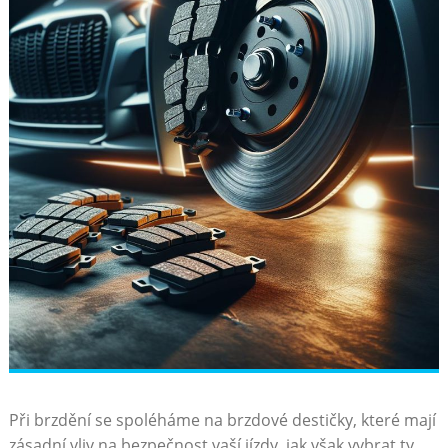
Při brzdění se spoléháme na brzdové destičky, které mají
zásadní vliv na bezpečnost vaší jízdy. jak‍ však vybrat ty