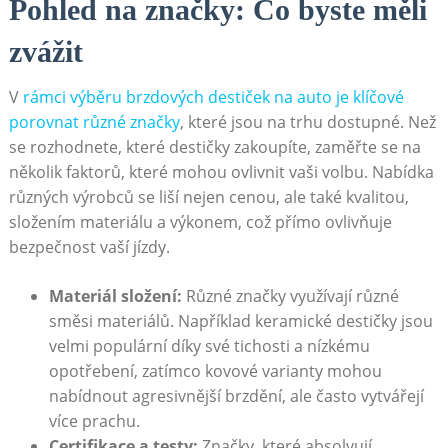
Pohled na značky: Co byste měli
zvážit
V
rámci výběru ⁤brzdových destiček na auto je klíčové
porovnat ⁤různé značky
, které jsou na trhu dostupné. Než
se rozhodnete, které destičky zakoupíte, zaměřte se na
několik faktorů, které mohou ovlivnit vaši volbu. Nabídka
různých výrobců se liší nejen cenou, ale také kvalitou,
složením materiálu a výkonem, což přímo ovlivňuje
bezpečnost vaší jízdy.
Materiál složení:
Různé značky využívají různé
směsi materiálů. Například keramické destičky jsou
velmi populární díky své tichosti ‌a nízkému
opotřebení, zatímco kovové varianty mohou
nabídnout agresivnější brzdění, ale‍ často vytvářejí
více⁤ prachu.
Certifikace a testy:
Značky, které ‍absolvují