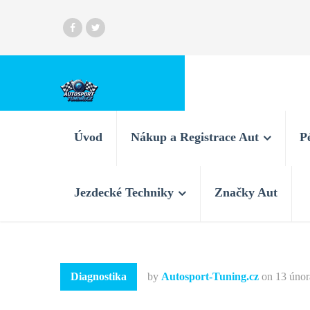
Úvod
Nákup a Registrace Aut
P
Jezdecké Techniky
Značky Aut
Diagnostika
by
Autosport-Tuning.cz
on
13 únor