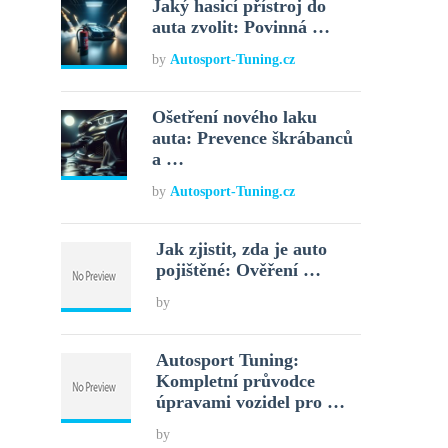
Jaký hasicí přístroj do
auta zvolit: Povinná …
by
Autosport-Tuning.cz
Ošetření nového laku
auta: Prevence škrábanců
a …
by
Autosport-Tuning.cz
Jak zjistit, zda je auto
pojištěné: Ověření …
by
Autosport Tuning:
Kompletní průvodce
úpravami vozidel pro …
by