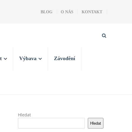
BLOG
O NÁS
KONTAKT
t
Výbava
Závodění
Hledat
Hledat