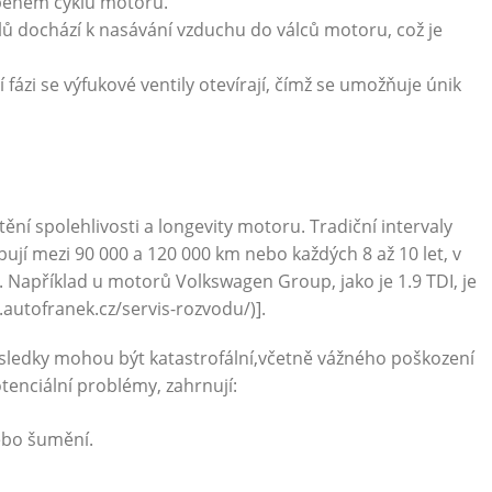
s během cyklu motoru.
ilů dochází k nasávání vzduchu do válců motoru, což je
 fázi se výfukové ventily otevírají, čímž se umožňuje únik
ění spolehlivosti a longevity motoru. Tradiční intervaly
í mezi 90 000 a 120 000 km nebo každých 8 až 10 let, v
 Například u motorů Volkswagen Group, jako je 1.9 TDI, je
.autofranek.cz/servis-rozvodu/)].
ledky mohou být katastrofální,včetně vážného poškození
tenciální problémy, zahrnují:
ebo šumění.