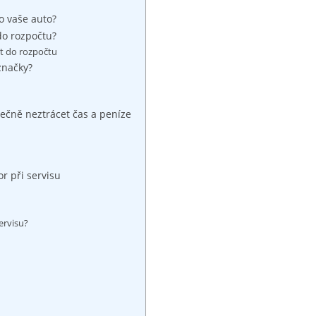
o vaše auto?
do rozpočtu?
t do rozpočtu
 značky?
ečně neztrácet čas a peníze
r při servisu
ervisu?