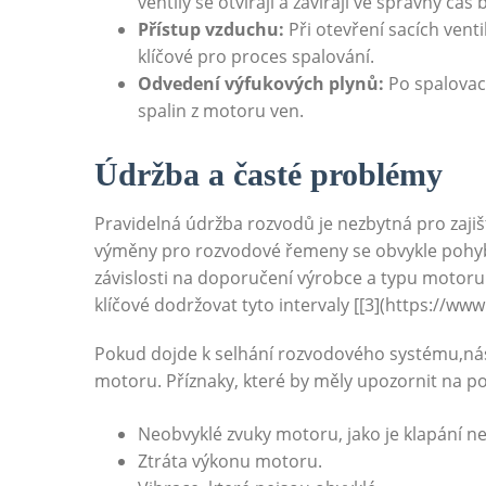
ventily se otvírají a zavírají ve správný ča
Přístup vzduchu:
Při otevření sacích vent
klíčové pro proces spalování.
Odvedení výfukových plynů:
Po spalovací
spalin z motoru ven.
Údržba a časté problémy
Pravidelná údržba rozvodů je nezbytná pro zajišt
výměny pro rozvodové řemeny se obvykle pohybuj
závislosti na doporučení výrobce a typu motoru.
klíčové dodržovat tyto intervaly [[3](https://www
Pokud dojde k selhání rozvodového systému,nás
motoru. Příznaky, které by měly upozornit na po
Neobvyklé zvuky motoru, jako je klapání n
Ztráta výkonu motoru.