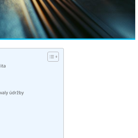
ita
rvaly údržby