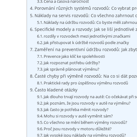
Cena a časová náročnost
Porovnání různých systémů rozvodů: Co vybrat pr
Náklady na servis rozvodů: Co všechno zahrnout 
Náklady na údržbu rozvodů: Co byste měli zahrnou
Specifické modely a rozvody: Jak se liší jednotlivé
rozdíly v rozvodech mezi jednotlivými značkami
Jak přistupovat k údržbě rozvodů podle značky
Zaměření na preventivní údržbu rozvodů: Jak zbyt
Prevence jako klíč ke spolehlivosti
Jak rozpoznat potřebu údržby?
jak správně plánovat výměnu?
Časté chyby při výměně rozvodů: Na co si dát pozo
Praktické rady pro úspěšnou výměnu rozvodů
Často kladené otázky
Jak dlouho trvají rozvody na autě: Co očekávat při s
Jak poznám, že jsou rozvody v autě na výměnu?
Jak často je potřeba měnit rozvody?
Mohu si rozvody v autě vyměnit sám?
Co všechno se mění během výměny rozvodů?
Proč jsou rozvody v motoru důležité?
Jak vysoké jsou náklady na výměnu rozvodů?