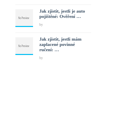
Jak zjistit, jestli je auto
pojištěné: Ověření …
by
Jak zjistit, jestli mám
zaplacené povinné
ručení: …
by