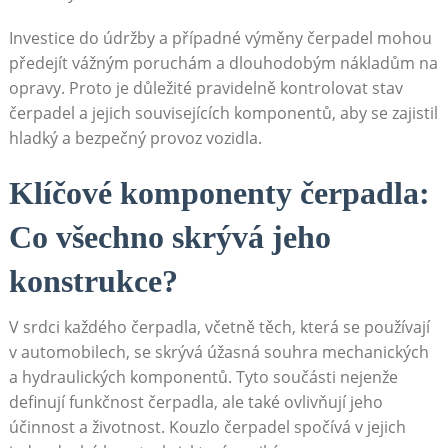
Investice ‍do údržby⁤ a případné⁤ výměny čerpadel ⁣mohou
předejít​ vážným‍ poruchám ​a dlouhodobým nákladům na
opravy. Proto je důležité⁢ pravidelně ‍kontrolovat stav
čerpadel a jejich souvisejících komponentů, aby ‍se⁤ zajistil‌
hladký a bezpečný​ provoz vozidla.
Klíčové komponenty‍ čerpadla:
Co všechno skrývá​ jeho
konstrukce?
V srdci​ každého ‌čerpadla, včetně těch, která se používají‍
v⁢ automobilech, ​se skrývá‌ úžasná souhra mechanických⁢
a ⁣hydraulických komponentů. Tyto ⁢součásti nejenže
definují funkčnost ‍čerpadla, ale také ⁤ovlivňují jeho
účinnost a životnost. Kouzlo⁢ čerpadel⁢ spočívá v jejich