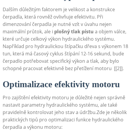
Dalším ⁤důležitým faktorem‍ je velikost a ‌konstrukce
čerpadla, která ​rovněž ovlivňuje efektivitu. Při⁢
dimenzování čerpadla je nutné ⁢vzít v⁢ úvahu nejen
maximální průtok, ale i
plošný tlak pístu
a⁤ objem válce,​
které⁣ určuje celkový výkon ⁤hydraulického systému.
Například pro hydraulickou štípačku dřeva s výkonem ⁤18
tun, která má časový cyklus štípání 12-16 sekund, ‌bude
čerpadlo potřebovat specifický výkon a tlak, aby‍ bylo
schopné ⁣pracovat ⁢efektivně ⁢bez přetížení motoru ​ [[2]].
Optimalizace ‍efektivity‍ motoru
Pro zajištění efektivity ‌motoru ⁢je ‌důležité nejen správně
nastavit parametry hydraulického systému, ale ⁢také
pravidelně kontrolovat jeho stav ⁣a údržbu.Zde je⁤ několik
praktických tipů pro ‌optimalizaci⁢ funkce hydraulického
čerpadla a výkonu ⁣motoru: