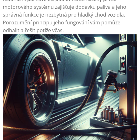
‌motorového ⁢systému ⁤zajišťuje dodávku paliva a jeho⁤
správná funkce​ je nezbytná pro hladký chod vozidla.
Porozumění principu​ jeho fungování vám pomůže
odhalit a řešit potíže včas.