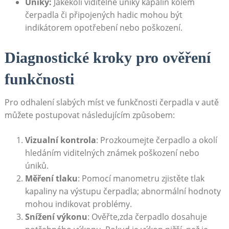
Úniky:
Jakékoli viditelné úniky kapalin ‌kolem
⁤čerpadla či připojených hadic ⁤mohou být
indikátorem‍ opotřebení nebo poškození.
Diagnostické kroky pro ověření
funkčnosti
Pro odhalení slabých míst ve ⁤funkčnosti čerpadla v autě‌
můžete postupovat následujícím‌ způsobem:
Vizualní kontrola
: Prozkoumejte čerpadlo a okolí
hledáním⁣ viditelných známek ‍poškození nebo
⁤úniků.
Měření ⁣tlaku
: Pomocí manometru zjistěte tlak
kapaliny ​na výstupu ⁢čerpadla; abnormální hodnoty
‌mohou indikovat problémy.
Snížení výkonu
: Ověřte,zda​ čerpadlo dosahuje⁢