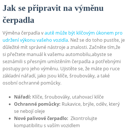
Jak se připravit na⁤ výměnu
čerpadla
Výměna čerpadla v ⁣
autě ⁣může být klíčovým úkonem pro
‌udržení výkonu vašeho vozidla
. Než se do ⁤toho pustíte, je
‍důležité ⁤mít správné nástroje ‌a znalosti. ⁤Začněte ⁢tím,že
si přečtete manuál k vašemu automobilu,abyste se⁢
seznámili⁤ s přesným umístěním čerpadla⁤ a potřebnými⁢
postupy pro jeho výměnu.‍ Ujistěte se,‍ že máte ‌po⁢ ruce‍
základní nářadí,​ jako jsou klíče, šroubováky, a‌ také
osobní ochranné⁤ pomůcky.
Nářadí:
Klíče, šroubováky, utahovací klíče
Ochranné pomůcky:
⁢Rukavice, brýle, oděv, který
se‍ nebojí oleje
Nové‍ palivové⁣ čerpadlo:
⁣ Zkontrolujte
kompatibilitu s vaším vozidlem