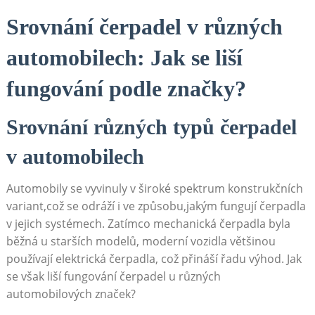
Srovnání čerpadel v⁢ různých
automobilech: Jak⁤ se​ liší
fungování podle ‌značky?
Srovnání různých typů čerpadel
v automobilech
Automobily​ se​ vyvinuly v široké‌ spektrum konstrukčních
variant,což se odráží i⁢ ve⁤ způsobu,jakým fungují čerpadla
v​ jejich systémech. ​Zatímco mechanická čerpadla byla
běžná⁣ u⁢ starších modelů, moderní vozidla většinou
⁤používají elektrická ⁣čerpadla,⁢ což přináší⁣ řadu výhod. Jak
se​ však liší fungování čerpadel u různých
automobilových značek?