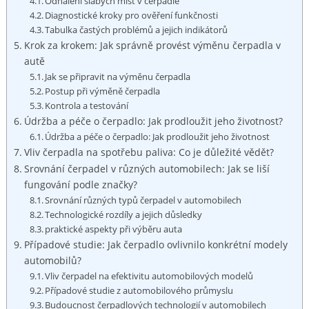
Odhalení slabých míst v čerpadle
Diagnostické kroky pro ověření funkčnosti
Tabulka častých problémů a jejich ​indikátorů
Krok za krokem: Jak‌ správně provést výměnu čerpadla v
autě
Jak se připravit na⁤ výměnu čerpadla
Postup při⁢ výměně čerpadla
Kontrola a testování
Údržba a péče‌ o ​čerpadlo: Jak‍ prodloužit jeho životnost?
Údržba a péče⁤ o ‌čerpadlo:​ Jak prodloužit jeho ​životnost
Vliv čerpadla na ⁤spotřebu paliva: Co je důležité vědět?
Srovnání čerpadel v⁢ různých automobilech: Jak⁤ se​ liší
fungování podle ‌značky?
Srovnání různých typů čerpadel v automobilech
Technologické rozdíly a ⁣jejich důsledky
praktické aspekty při výběru ‌auta
Případové studie: Jak ‍čerpadlo ovlivnilo konkrétní modely
automobilů?
Vliv čerpadel na ⁣efektivitu automobilových modelů
Případové studie z automobilového průmyslu
Budoucnost čerpadlových ⁣technologií ‌v automobilech