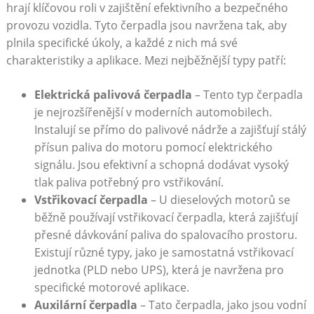
hrají klíčovou roli v⁢ zajištění⁢ efektivního ⁣a bezpečného
⁣provozu vozidla. ‍Tyto čerpadla jsou navržena tak, aby
plnila specifické‍ úkoly, a každé z⁢ nich má své
charakteristiky a⁢ aplikace.‌ Mezi ⁣nejběžnější ⁣typy patří:
Elektrická palivová čerpadla
– Tento‍ typ ⁤čerpadla
‌je​ nejrozšířenější ‌v moderních automobilech.
‌Instalují se přímo⁢ do palivové nádrže a ‌zajišťují ⁢stálý
přísun paliva do motoru pomocí elektrického
signálu. Jsou efektivní a schopná ​dodávat vysoký
tlak paliva potřebný pro vstřikování.
Vstřikovací čerpadla
– U ​dieselových motorů⁣ se
⁣běžně používají vstřikovací⁢ čerpadla,⁢ která zajišťují
přesné​ dávkování paliva do spalovacího prostoru.
Existují různé⁢ typy, jako je samostatná ‌vstřikovací
⁢jednotka (PLD nebo UPS), která je​ navržena pro
specifické motorové aplikace.
Auxilární čerpadla
– Tato čerpadla, jako jsou vodní