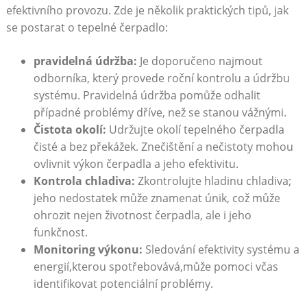
⁤efektivního provozu. Zde je ‍několik praktických tipů, jak
se postarat o⁢ tepelné ⁤čerpadlo:
pravidelná údržba:
Je doporučeno⁤ najmout
‌odborníka, který provede roční kontrolu a ‍údržbu
systému. Pravidelná údržba‌ pomůže odhalit
případné problémy dříve, ⁤než se stanou‍ vážnými.
Čistota okolí:
Udržujte okolí tepelného čerpadla⁣
čisté​ a bez překážek.⁤ Znečištění a nečistoty mohou
ovlivnit výkon čerpadla a⁣ jeho‍ efektivitu.
Kontrola chladiva:
⁣Zkontrolujte hladinu chladiva;
jeho nedostatek může znamenat únik, což‌ může⁣
ohrozit nejen‌ životnost ‌čerpadla, ale i jeho
funkčnost.
Monitoring výkonu:
⁤Sledování efektivity​ systému a
energií,kterou spotřebovává,může pomoci včas
identifikovat potenciální ​problémy.