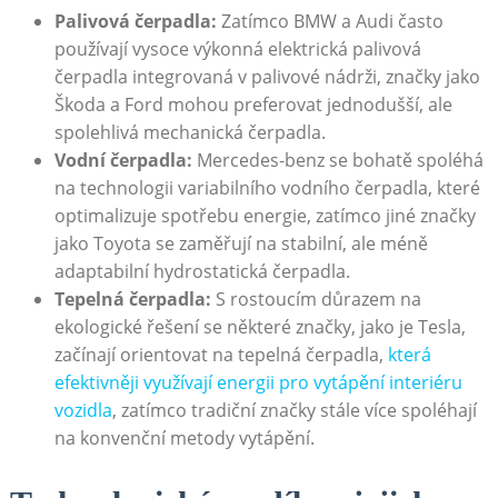
Palivová ⁢čerpadla:
Zatímco ⁤BMW a Audi často
používají vysoce výkonná elektrická palivová
čerpadla integrovaná v palivové nádrži, značky⁤ jako
Škoda ⁤a Ford mohou preferovat jednodušší, ale
⁣spolehlivá mechanická čerpadla.
Vodní čerpadla:
Mercedes-benz se bohatě ​spoléhá
na technologii variabilního vodního čerpadla, které​
optimalizuje spotřebu energie, ​zatímco⁣ jiné⁤ značky
jako Toyota se ⁤zaměřují na stabilní,⁢ ale‌ méně
adaptabilní⁢ hydrostatická čerpadla.
Tepelná čerpadla:
S ⁣rostoucím důrazem ⁤na‍
ekologické řešení se některé značky, jako⁢ je ‍Tesla,‌
začínají⁣ orientovat ‌na tepelná čerpadla,
která
efektivněji využívají energii pro vytápění interiéru
vozidla
, zatímco tradiční ⁢značky stále ⁢více spoléhají
na konvenční metody ‌vytápění.