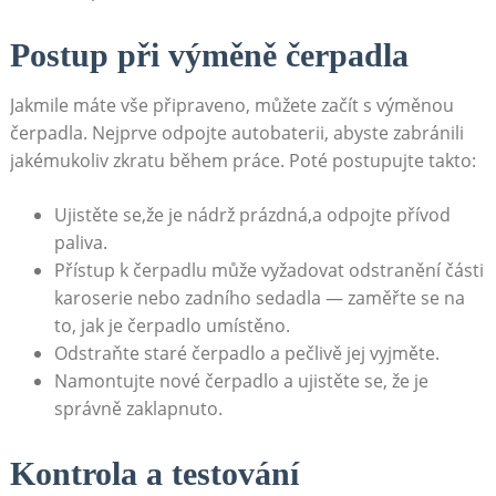
Postup při⁢ výměně čerpadla
Jakmile ⁢máte vše připraveno, můžete‌ začít s výměnou
čerpadla. ‍Nejprve odpojte‌ autobaterii, abyste zabránili​
jakémukoliv zkratu během práce.‌ Poté postupujte ⁤takto:
Ujistěte ‌se,že je nádrž prázdná,a ⁢odpojte přívod
paliva.
Přístup‍ k ⁤čerpadlu⁤ může vyžadovat odstranění části
⁢karoserie nebo zadního sedadla⁣ — zaměřte ‌se‌ na
to, ⁣jak je čerpadlo ⁤umístěno.
Odstraňte‌ staré čerpadlo⁤ a pečlivě jej vyjměte.
Namontujte nové⁣ čerpadlo a ​ujistěte ⁤se,⁤ že je
⁣správně zaklapnuto.
Kontrola a testování