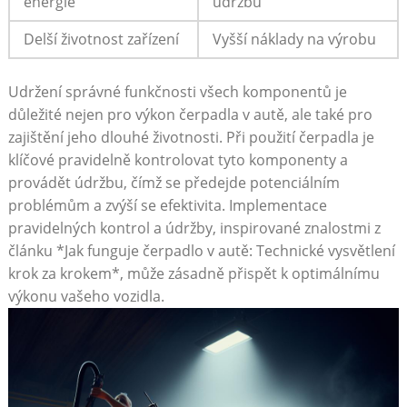
energie
údržbu
Delší​ životnost zařízení
Vyšší náklady⁢ na⁤ výrobu
Udržení ⁣správné⁤ funkčnosti⁤ všech komponentů je
důležité​ nejen‍ pro výkon čerpadla ‌v ⁤autě, ale také ⁢pro
zajištění jeho dlouhé životnosti. Při použití čerpadla⁢ je
klíčové pravidelně kontrolovat‍ tyto komponenty a
‍provádět ⁣údržbu, čímž se ⁣předejde potenciálním
problémům a ‍zvýší se efektivita. Implementace
pravidelných kontrol​ a údržby, ⁣inspirované​ znalostmi z ​
článku *Jak funguje⁣ čerpadlo⁤ v autě:⁣ Technické vysvětlení
krok za⁢ krokem*, může zásadně přispět k optimálnímu
výkonu ⁤vašeho ‍vozidla.