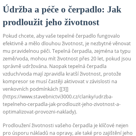
Údržba a péče⁤ o ‌čerpadlo:​ Jak
prodloužit jeho ​životnost
Pokud chcete, aby vaše​ tepelné čerpadlo fungovalo
efektivně⁤ a⁢ mělo dlouhou životnost,​ je nezbytné věnovat​
mu pravidelnou péči. Tepelná čerpadla, zejména ta typu
‌země/voda, mohou⁢ mít životnost ⁣přes 20 ⁤let, pokud jsou‌
správně udržována. Naopak tepelná⁤ čerpadla
vzduch/voda mají zpravidla kratší životnost, protože
kompresor se musí častěji ‍aktivovat v závislosti na​
venkovních podmínkách [[3]]
(https://www.stavebnictvi3000.cz/clanky/udrzba-
tepelneho-cerpadla-jak-prodlouzit-jeho-zivotnost-a-
optimalizovat-provozni-naklady).
Prodloužení životnosti ‍vašeho čerpadla‍ je klíčové nejen
pro úsporu nákladů na opravy, ale‍ také pro zajištění jeho