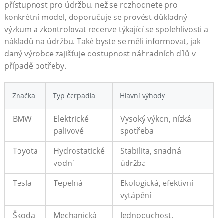
přístupnost pro údržbu. než se rozhodnete pro
‍konkrétní model, doporučuje‍ se provést ‌důkladný
výzkum a zkontrolovat recenze⁤ týkající se spolehlivosti a
nákladů na údržbu. ⁣Také byste se měli informovat, jak
daný výrobce zajišťuje ⁤dostupnost náhradních dílů v
případě potřeby.
Značka
Typ čerpadla
Hlavní ⁢výhody
BMW
Elektrické⁣
Vysoký výkon, nízká
palivové
spotřeba
Toyota
Hydrostatické​
Stabilita, ​snadná
vodní
‍údržba
Tesla
Tepelná
Ekologická,⁤ efektivní
vytápění
Škoda
Mechanická
Jednoduchost,