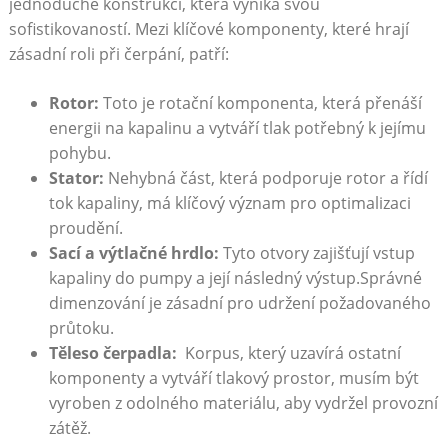
‌jednoduché ⁣konstrukci,​ která ‌vyniká‍ svou
⁤sofistikovaností.‌ Mezi klíčové komponenty, které hrají
zásadní roli při čerpání, patří:
Rotor:
Toto ​je rotační komponenta, která ‌přenáší
‌energii na⁤ kapalinu a⁢ vytváří tlak potřebný ⁣k jejímu
pohybu.
Stator:
‌Nehybná část, která podporuje rotor ‌a řídí‍
tok kapaliny, má klíčový význam pro‌ optimalizaci
proudění.
Sací a výtlačné hrdlo:
​Tyto otvory zajišťují vstup
kapaliny do pumpy⁢ a její následný výstup.Správné
dimenzování je zásadní​ pro ‌udržení požadovaného⁤
průtoku.
Těleso čerpadla:
⁢ Korpus, ⁤který uzavírá ostatní​
komponenty a vytváří tlakový⁣ prostor, musím být
vyroben ‍z odolného⁣ materiálu, ‍aby vydržel provozní
zátěž.