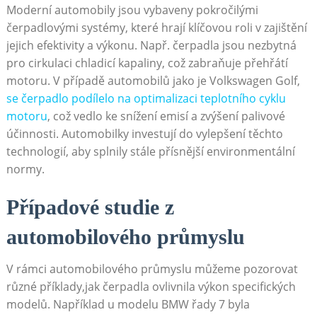
Moderní automobily⁤ jsou vybaveny pokročilými
čerpadlovými systémy, které ‍hrají klíčovou roli​ v zajištění
jejich efektivity a výkonu. Např. čerpadla⁢ jsou⁢ nezbytná
pro cirkulaci chladicí kapaliny, což zabraňuje ‍přehřátí
motoru. V případě ​automobilů jako​ je Volkswagen Golf,
se⁢ čerpadlo‌ podílelo na optimalizaci ⁢teplotního cyklu
motoru
, což‍ vedlo ke snížení emisí a zvýšení​ palivové
účinnosti. Automobilky ⁣investují do vylepšení těchto
technologií, aby​ splnily stále přísnější environmentální​
normy.
Případové studie z
automobilového průmyslu
V⁢ rámci ⁢automobilového průmyslu ⁣můžeme pozorovat
různé příklady,jak‍ čerpadla ovlivnila výkon specifických
modelů. Například‌ u modelu⁣ BMW řady​ 7⁢ byla