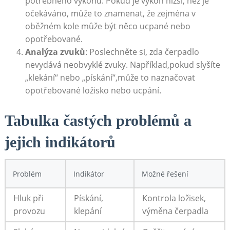
potřebného výkonu. Pokud‍ je výkon nižší, než je
‌očekáváno, může to ⁢znamenat, že zejména v ​
oběžném ‍kole může být‍ něco ucpané nebo
opotřebované.
Analýza zvuků
: Poslechněte si,‌ zda ⁢čerpadlo
‌nevydává neobvyklé zvuky. Například,pokud slyšíte⁤
„klekání“⁣ nebo „pískání“,může to naznačovat
opotřebované ložisko ‍nebo ucpání.
Tabulka častých problémů a
jejich ​indikátorů
Problém
Indikátor
Možné‍ řešení
Hluk při‍
Pískání,
Kontrola ložisek,
provozu
klepání
‍výměna čerpadla