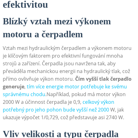
⁣efektivitou
Blízký vztah mezi ⁣výkonem
motoru a‌ čerpadlem
Vztah mezi hydraulickým čerpadlem a výkonem motoru⁣
je klíčovým faktorem pro⁢ efektivní fungování mnoha
strojů a ‌zařízení. Čerpadla jsou navržena tak, aby
převáděla mechanickou‍ energii na hydraulický⁣ tlak, což
přímo ovlivňuje‍ výkon motoru.
Čím vyšší⁣ tlak čerpadlo
generuje
,
tím více energie motor‍ potřebuje ke svému
správnému chodu
.Například, pokud má motor ​výkon
‍2000 ⁢W⁢ a účinnost​ čerpadla je 0,9,
celkový výkon
potřebný pro jeho pohon bude vyšší než 2000
⁣W, jak
ukazuje výpočet 1/0,729, což představuje ‌asi ‌2740 W.
Vliv velikosti ​a typu​ čerpadla