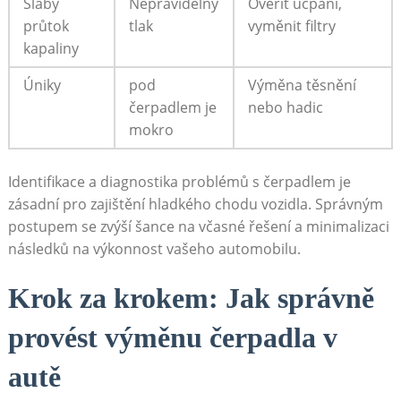
Slabý⁢
Nepravidelný
Ověřit ucpání,
průtok
tlak
vyměnit filtry
kapaliny
Úniky
pod
Výměna těsnění
čerpadlem ‍je
⁢nebo ⁣hadic
mokro
Identifikace a diagnostika problémů s čerpadlem je
zásadní pro⁣ zajištění hladkého chodu vozidla.‍ Správným
postupem ‌se zvýší šance na ​včasné řešení ‍a minimalizaci
následků na výkonnost vašeho automobilu.
Krok za krokem: Jak‌ správně
provést výměnu čerpadla v
autě