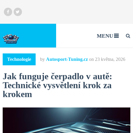
MENU
Technologie
by
Autosport-Tuning.cz
on
23 května, 2026
Jak funguje čerpadlo v autě:
Technické vysvětlení krok za
krokem