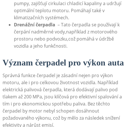
pumpy,⁤ zajišťují cirkulaci ‍chladicí kapaliny a udržují
optimální teplotu motoru. Pomáhají také​ v
klimatizačních systémech.
Drenážní čerpadla
⁣ – Tato čerpadla se používají ​k
čerpání nadměrné vody,například z motorového
prostoru nebo ‍podvozku,což pomáhá​ v ‌údržbě
‌vozidla a jeho​ funkčnosti.
Význam čerpadel pro výkon auta
Správná funkce ‍čerpadel ⁣je⁢ zásadní nejen pro výkon⁢
motoru, ⁣ale i pro ​celkovou​ životnost vozidla. Například
elektrická palivová čerpadla, která dodávají⁣ palivo pod
tlakem⁣ až 200 MPa, jsou klíčová pro efektivní⁢ spalování a
tím ⁣i pro ekonomickou spotřebu paliva. Bez těchto
čerpadel by motor ⁤nebyl⁢ schopen dosáhnout
požadovaného výkonu, což‍ by​ mělo ⁢za následek snížení
efektivity a nárůst emisí.