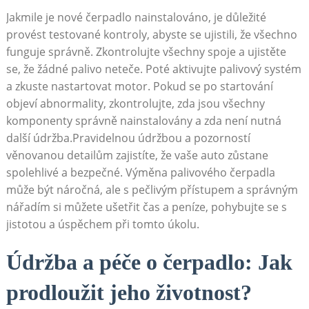
Jakmile ‌je nové čerpadlo​ nainstalováno,‍ je důležité
provést testované kontroly, abyste‍ se⁣ ujistili, že ⁤všechno​
funguje ⁢správně.⁤ Zkontrolujte všechny spoje⁤ a⁢ ujistěte
se, že žádné palivo neteče. Poté aktivujte palivový​ systém
a zkuste‌ nastartovat motor. Pokud se po startování
objeví abnormality,​ zkontrolujte, zda jsou všechny
komponenty‌ správně nainstalovány a⁢ zda není ⁤nutná‍
další údržba.Pravidelnou údržbou a pozorností
věnovanou detailům zajistíte, že vaše auto‍ zůstane
spolehlivé a⁢ bezpečné. Výměna palivového čerpadla
může být náročná, ale ⁣s pečlivým ⁣přístupem a správným
nářadím si ‍můžete‌ ušetřit​ čas a peníze, ⁣pohybujte se​ s
jistotou a úspěchem při⁣ tomto úkolu.
Údržba a péče‌ o ​čerpadlo: Jak‍
prodloužit jeho životnost?