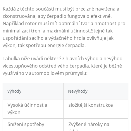
Každá z⁤ těchto⁣ součástí musí být precizně‍ navržena a
zkonstruována, ​aby čerpadlo fungovalo efektivně.
Například rotor‍ musí mít optimální‌ tvar‌ a hmotnost pro
minimalizaci tření​ a maximální účinnost.Stejně tak
uspořádání sacího ⁢a výtlačného hrdla ovlivňuje jak
výkon, ⁤tak spotřebu energie čerpadla. ⁣
Tabulka⁣ níže uvádí ⁣některé ‍z ‍hlavních⁤ výhod a nevýhod
vícestupňového ⁤odstředivého čerpadla, které je⁣ běžně
využíváno v ‍automobilovém průmyslu:
Výhody
Nevýhody
Vysoká účinnost a
složitější​ konstrukce
výkon
Snížení⁤ spotřeby⁣
Zvýšené nároky na