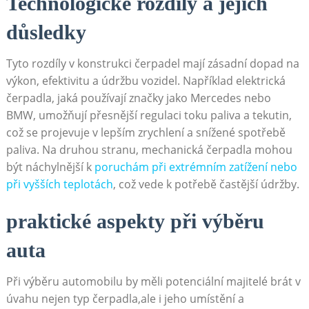
Technologické rozdíly a ⁣jejich
důsledky
Tyto rozdíly v konstrukci čerpadel mají‌ zásadní dopad na
⁤výkon, efektivitu a údržbu⁣ vozidel.‍ Například elektrická
čerpadla, jaká⁢ používají značky⁢ jako⁢ Mercedes⁤ nebo
BMW,⁢ umožňují přesnější⁢ regulaci toku paliva a tekutin,
což se ⁢projevuje ‍v⁢ lepším zrychlení a snížené‌ spotřebě⁣
paliva. Na⁣ druhou stranu,⁢ mechanická‍ čerpadla ⁣mohou
‌být náchylnější​ k
poruchám při extrémním zatížení nebo
při⁣ vyšších teplotách
, což vede ‍k potřebě častější údržby.
praktické aspekty při výběru
‌auta
Při výběru automobilu by měli potenciální ​majitelé brát v
úvahu nejen typ čerpadla,ale i ⁤jeho umístění a