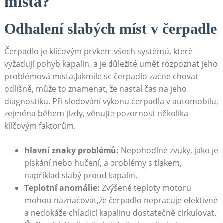
místa?
Odhalení slabých míst v čerpadle
Čerpadlo je klíčovým prvkem všech systémů,​ které
vyžadují pohyb kapalin, a ​je důležité umět rozpoznat jeho
problémová místa.Jakmile se čerpadlo ⁢začne chovat
odlišně, může ⁤to znamenat, že‌ nastal⁢ čas⁢ na ⁤jeho
diagnostiku. Při sledování výkonu čerpadla v‌ automobilu,‍
zejména během​ jízdy,‍ věnujte⁣ pozornost⁤ několika
klíčovým faktorům.
hlavní znaky problémů:
Nepohodlné zvuky, ‍jako je
pískání nebo hučení, a problémy s tlakem,
⁣například slabý proud ‌kapalin.
Teplotní anomálie:
Zvýšené teploty motoru
mohou naznačovat,že čerpadlo nepracuje efektivně
a nedokáže⁤ chladicí kapalinu dostatečně cirkulovat.