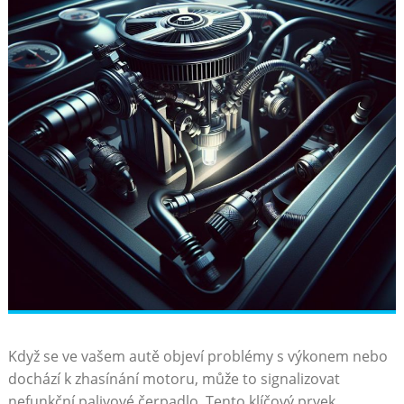
Když se ve vašem​ autě objeví problémy s výkonem nebo
dochází k zhasínání ‍motoru, může to⁣ signalizovat‌
nefunkční palivové čerpadlo.​ Tento klíčový prvek