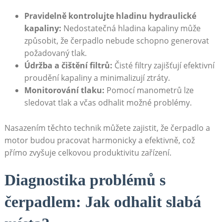
Pravidelně kontrolujte hladinu hydraulické
kapaliny:
Nedostatečná hladina⁣ kapaliny⁤ může
způsobit,⁢ že⁤ čerpadlo⁢ nebude schopno generovat⁢
požadovaný tlak.
Údržba⁣ a čištění filtrů:
Čisté filtry zajišťují efektivní
proudění kapaliny a minimalizují ztráty.
Monitorování tlaku:
Pomocí manometrů⁢ lze‌
sledovat tlak⁣ a včas odhalit možné‍ problémy.
Nasazením těchto​ technik můžete zajistit, že čerpadlo‌ a
‍motor budou ‍pracovat harmonicky a efektivně, což‍
přímo​ zvyšuje⁣ celkovou produktivitu zařízení.
Diagnostika ⁣problémů s⁣
čerpadlem: Jak‌ odhalit slabá