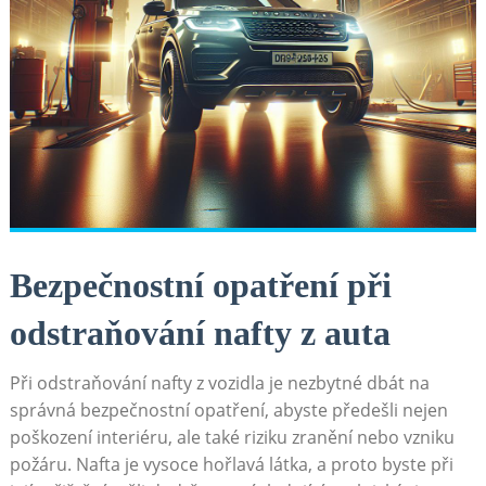
Bezpečnostní opatření při
odstraňování nafty z auta
Při odstraňování nafty z vozidla je nezbytné dbát na
správná bezpečnostní opatření, abyste předešli nejen
poškození interiéru, ale také riziku zranění nebo vzniku
požáru. Nafta je vysoce hořlavá látka, a proto byste při