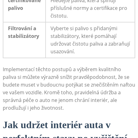
certifikované
Hledejte paliva, která splňují
palivo
příslušné normy a certifikace pro
čistotu.
Filtrování a
Vyberte si palivo s přidanými
stabilizátory
stabilizátory, které pomáhají
udržovat čistotu paliva a zabraňují
usazování.
Implementací těchto postupů a výběrem kvalitního
paliva si můžete výrazně snížit pravděpodobnost, že se
budete muset v budoucnu potýkat se znečištěním naftou
ve vašem vozidle. Kromě toho, pravidelná údržba a
správná péče o auto ne jenom chrání interiér, ale
prodlužují i jeho životnost.
Jak udržet interiér auta v