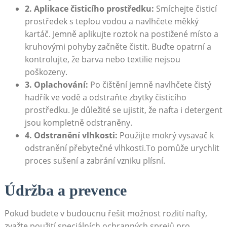
2. Aplikace čisticího prostředku:
Smíchejte čisticí
prostředek s teplou vodou a navlhčete měkký
kartáč. Jemně aplikujte roztok na postižené místo a
kruhovými pohyby začněte čistit. Buďte opatrní a
kontrolujte, že barva nebo textilie nejsou
poškozeny.
3. Oplachování:
Po čištění jemně navlhčete čistý
hadřík ve vodě a odstraňte zbytky čisticího
prostředku. Je důležité se ujistit, že nafta i detergent
jsou kompletně odstraněny.
4. Odstranění vlhkosti:
Použijte mokrý vysavač k
odstranění přebytečné vlhkosti.To pomůže urychlit
proces sušení a zabrání vzniku plísní.
Údržba a prevence
Pokud budete v budoucnu řešit možnost rozlití nafty,
zvažte použití speciálních ochranných sprejů pro