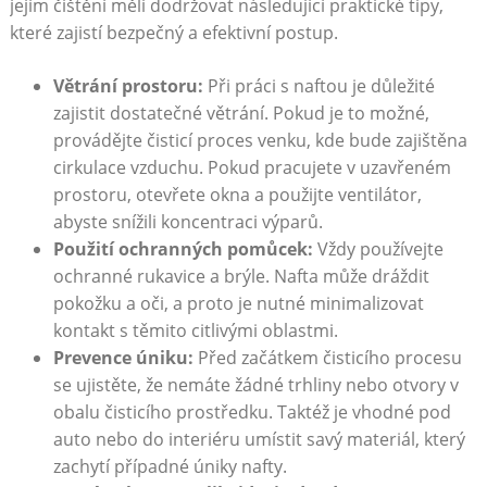
jejím čištění měli dodržovat následující praktické tipy,
které zajistí bezpečný a efektivní postup.
Větrání prostoru:
Při práci s naftou je důležité
zajistit dostatečné větrání. Pokud je to možné,
provádějte čisticí proces venku, kde bude zajištěna
cirkulace vzduchu. Pokud pracujete v uzavřeném
prostoru, otevřete okna a použijte ventilátor,
abyste snížili koncentraci výparů.
Použití ochranných pomůcek:
Vždy používejte
ochranné rukavice a brýle. Nafta může dráždit
pokožku a oči, a proto je nutné minimalizovat
kontakt s těmito citlivými oblastmi.
Prevence úniku:
Před začátkem čisticího procesu
se ujistěte, že nemáte žádné trhliny nebo otvory v
obalu čisticího prostředku. Taktéž je vhodné pod
auto nebo do interiéru umístit savý materiál, který
zachytí případné úniky nafty.