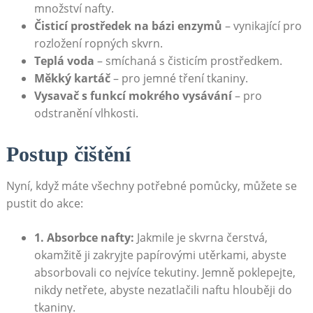
množství nafty.
Čisticí prostředek na bázi enzymů
– vynikající pro
rozložení ropných skvrn.
Teplá voda
– smíchaná s čisticím prostředkem.
Měkký kartáč
– pro jemné tření tkaniny.
Vysavač s funkcí mokrého vysávání
– pro
odstranění vlhkosti.
Postup čištění
Nyní, když máte všechny potřebné pomůcky, můžete se
pustit do akce:
1. Absorbce nafty:
Jakmile je skvrna čerstvá,
okamžitě ji zakryjte papírovými utěrkami, abyste
absorbovali co nejvíce tekutiny. Jemně poklepejte,
nikdy netřete, abyste nezatlačili naftu hlouběji do
tkaniny.