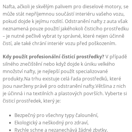
Nafta, ačkoli je skvělým palivem pro dieselové motory, se
může stát nepříjemnou součástí interiéru vašeho vozu,
pokud dojde k jejímu rozlití. Odstranění nafty z auta však
neznamená pouze použití jakéhokoli čisticího prostředku
– je nutné pečlivě vybrat ty správné, které nejen účinně
čistí, ale také chrání interiér vozu před poškozením.
Kdy použít profesionální čisticí prostředky?
V případě
silného znečištění nebo když dojde k úniku velkého
množství nafty, je nejlepší použít specializované
produkty.Na trhu existuje celá řada prostředků, které
jsou navrženy právě pro odstranění nafty.Většina z nich
je účinná i na textilních a plastových površích. Vyberte si
čisticí prostředek, který je:
Bezpečný pro všechny typy čalounění,
Ekologický a neškodný pro zdraví,
Rychle schne a nezanechává žádné zbytky.