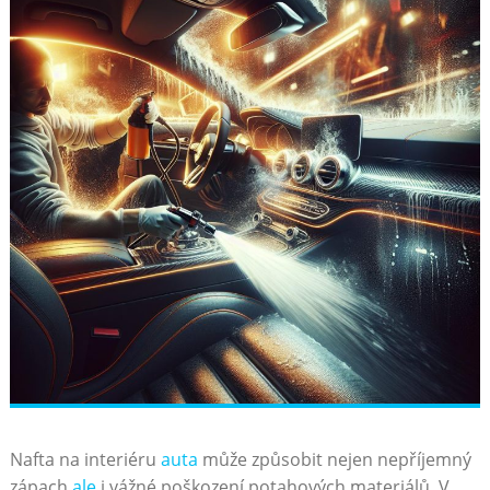
Nafta na interiéru
auta
může způsobit nejen nepříjemný
zápach,
ale
i vážné poškození potahových materiálů. V