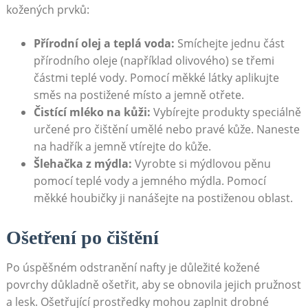
kožených prvků:
Přírodní olej a teplá voda:
Smíchejte jednu část
přírodního oleje (například olivového) se třemi
částmi teplé vody. Pomocí měkké látky aplikujte
směs na postižené místo a jemně otřete.
Čistící mléko na kůži:
Vybírejte produkty speciálně
určené pro čištění umělé nebo pravé kůže. Naneste
na hadřík a jemně vtírejte do kůže.
Šlehačka z mýdla:
Vyrobte si mýdlovou pěnu
pomocí teplé vody a jemného mýdla. Pomocí
měkké houbičky ji nanášejte na postiženou oblast.
Ošetření po čištění
Po úspěšném odstranění nafty je důležité kožené
povrchy důkladně ošetřit, aby se obnovila jejich pružnost
a lesk. Ošetřující prostředky mohou zaplnit drobné