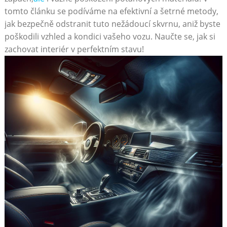
tomto článku se podíváme na efektivní a šetrné metody,
jak bezpečně odstranit tuto nežádoucí skvrnu, aniž byste
poškodili vzhled a kondici vašeho vozu. Naučte se, jak si
zachovat interiér v perfektním stavu!