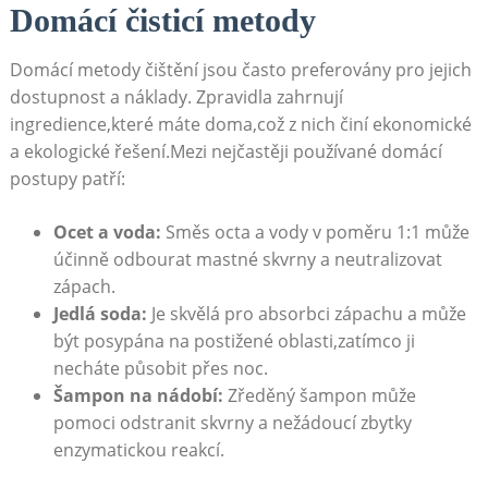
Domácí čisticí metody
Domácí metody čištění jsou často preferovány pro jejich
dostupnost a náklady. Zpravidla zahrnují
ingredience,které máte doma,což z nich činí ekonomické
a ekologické řešení.Mezi nejčastěji používané domácí
postupy patří:
Ocet a voda:
Směs octa a vody v poměru 1:1 může
účinně odbourat mastné skvrny a neutralizovat
zápach.
Jedlá soda:
Je skvělá pro absorbci zápachu a může
být posypána na postižené oblasti,zatímco ji
necháte působit přes noc.
Šampon na nádobí:
Zředěný šampon může
pomoci odstranit skvrny a nežádoucí zbytky
enzymatickou reakcí.