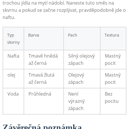
trochou jídla na mytí nádobí. Naneste tuto směs na
skvrnu a pokud se začne rozplývat, pravděpodobně jde o
naftu.
Typ
Barva
Pach
Textura
skvrny
Nafta
Tmavě hnědá
Silný olejový
Mastný
až černá
zápach
pocit
olej
Tmavá žlutá
Olejový
Mastný
až černá
zápach
pocit
Voda
Průhledná
Není
Bez
výrazný
pocitu
zápach
Závěrečná poznámka