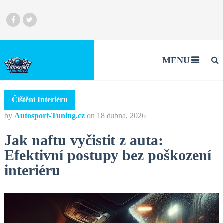
MENU
Čištění Interiéru
by
Autosport-Tuning.cz
on
18 dubna, 2026
Jak naftu vyčistit z auta:
Efektivní postupy bez poškození
interiéru