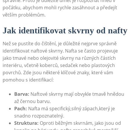
správně. Proto je důležité umět je rozpoznat hned v
počátku, abychom mohli rychle zasáhnout a předejít
větším problémům.
Jak identifikovat skvrny od nafty
Než se pustíte do čištění, je důležité nejprve správně
identifikovat naftové skvrny. Nafta se často projevuje
jako tmavé nebo olejovité skvrny na různých částích
interiéru, včetně koberců, sedaček nebo plastových
povrchů. Zde jsou některé klíčové znaky, které vám
pomohou s identifikací:
Barva:
Naftové skvrny mají obvykle tmavě hnědou
až černou barvu.
Pach:
Nafta má specifický,silný zápach,který je
snadno rozpoznatelný.
Struktura:
Oproti běžným skvrnám, jako jsou od