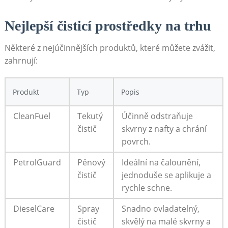
Nejlepší čisticí prostředky na trhu
Některé z nejúčinnějších produktů, které můžete zvážit,
zahrnují:
Produkt
Typ
Popis
CleanFuel
Tekutý
Účinně odstraňuje
čistič
skvrny z nafty a chrání
povrch.
PetrolGuard
Pěnový
Ideální na čalounění,
čistič
jednoduše se aplikuje a
rychle schne.
DieselCare
Spray
Snadno ovladatelný,
čistič
skvělý na malé skvrny a