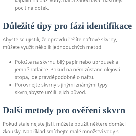
kapalin na bázi vody, nafta zanechává mastnější
pocit na dotek.
Důležité tipy pro fázi identifikace
Abyste se ujistili, že opravdu řešíte naftové skvrny,
můžete využít několik jednoduchých metod:
Položte na skvrnu bílý papír nebo ubrousek a
jemně zatlačte. Pokud na něm zůstane olejová
stopa, jde pravděpodobně o naftu.
Porovnejte skvrny s jinými známými typy
skvrn,abyste určili jejich původ.
Další metody pro ověření skvrn
Pokud stále nejste jisti, můžete použít některé domácí
zkoušky. Například smíchejte malé množství vody s