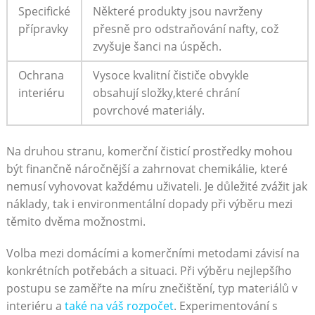
Specifické
Některé produkty jsou navrženy
přípravky
přesně pro odstraňování nafty, což
zvyšuje šanci na úspěch.
Ochrana
Vysoce kvalitní čističe obvykle
interiéru
obsahují složky,které chrání
povrchové materiály.
Na druhou stranu, komerční čisticí prostředky mohou
být finančně náročnější a zahrnovat chemikálie, které
nemusí vyhovovat každému uživateli. Je důležité zvážit jak
náklady, tak i environmentální dopady při výběru mezi
těmito dvěma možnostmi.
Volba mezi domácími a komerčními metodami závisí na
konkrétních potřebách a situaci. Při výběru nejlepšího
postupu se zaměřte na míru znečištění, typ materiálů v
interiéru a
také na váš rozpočet
. Experimentování s