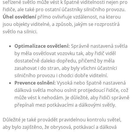
seřízené světlo může vést k špatné viditelnosti nejen pro
řidiče, ale také pro ostatní účastníky silničního provozu.
Úhel osvětlení
přímo ovlivňuje vzdálenost, na kterou
jsou objekty viditelné, a způsob, jakým se rozprostírá
světlo na silnici.
Optimalizace osvětlení:
Správně nastavená světla
by měla osvětlovat vozovku tak, aby řidič viděl
dostatečně daleko dopředu, přičemž by měla
zasahovat i do stran, aby byly všichni účastníci
silničního provozu i chodci dobře viditelní.
Prevence oslnění:
Vysoká nebo špatně nastavená
dálková světla mohou oslnit protijedoucí řidiče, což
může vést k nehodám. Je důležité, aby řidiči správně
přepínali mezi potkávacími a dálkovými světly.
Důležité je také provádět pravidelnou kontrolu světel,
aby bylo zajištěno, že obrysová, potkávací a dálková