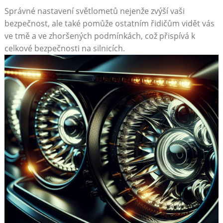
Správné nastavení světlometů nejenže zvýší vaši
bezpečnost, ale také pomůže ostatním řidičům vidět vás
ve tmě a ve zhoršených podmínkách, což přispívá k
celkové bezpečnosti na silnicích.