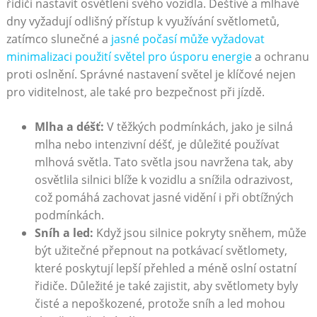
řidiči nastavit osvětlení svého vozidla. Deštivé a mlhavé
dny vyžadují odlišný přístup k využívání světlometů,
zatímco slunečné a
jasné počasí může vyžadovat
minimalizaci použití světel pro úsporu energie
a ochranu
proti oslnění. Správné nastavení světel je klíčové nejen
pro viditelnost, ale také pro bezpečnost při jízdě.
Mlha a déšť:
V těžkých podmínkách, jako je silná
mlha nebo intenzivní déšť, je důležité používat
mlhová světla. Tato světla jsou navržena tak, aby
osvětlila silnici blíže k vozidlu a snížila odrazivost,
což pomáhá zachovat jasné vidění i při obtížných
podmínkách.
Sníh a led:
Když jsou silnice pokryty sněhem, může
být užitečné přepnout na potkávací světlomety,
které poskytují lepší přehled a méně oslní ostatní
řidiče. Důležité je také zajistit, aby světlomety byly
čisté a nepoškozené, protože sníh a led mohou