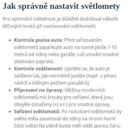
Jak správně nastavit světlomety
Pro optimální viditelnost je důležité dodržovat několik
klíčových kroků při nastavování světlometů:
Kontrola pozice auta:
Před seřizováním
světlometů zaparkujte auto na rovné ploše 7-10
metrů od stěny nebo garáže, což umožní snadné
sledování paprsků.
Kontrola vzdálenosti:
Ujistěte se, že auto je
zatíženo tak, jak normálně jezdíte (např. s plnou
nádrží a běžným počtem pasažérů).
Připravení na úpravy:
Většina moderních
světlometů má šrouby pro seřízení, které jsou
obvykle označeny (+) a (-) pro snadné úpravy.
Seřízení světlometů:
Po rozsvícení světlometů by
světla měla zasahovat do stěny na úrovni horní
části světel.Na stěně byste měli vidět jasnou čáru,