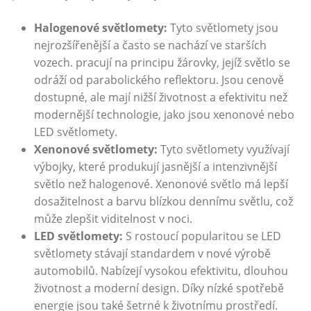
Halogenové světlomety:
Tyto světlomety jsou
nejrozšířenější a často se nachází ve starších
vozech. pracují na principu žárovky, jejíž světlo se
odráží od parabolického reflektoru. Jsou cenově
dostupné, ale mají nižší životnost a efektivitu než
modernější technologie, jako jsou xenonové nebo
LED světlomety.
Xenonové světlomety:
Tyto světlomety využívají
výbojky, které produkují jasnější a intenzivnější
světlo než halogenové. Xenonové světlo má lepší
dosažitelnost a barvu blízkou dennímu světlu, což
může zlepšit viditelnost v noci.
LED světlomety:
S rostoucí popularitou se LED
světlomety stávají standardem v nové výrobě
automobilů. Nabízejí vysokou efektivitu, dlouhou
životnost a moderní design. Díky nízké spotřebě
energie jsou také šetrné k životnímu prostředí.