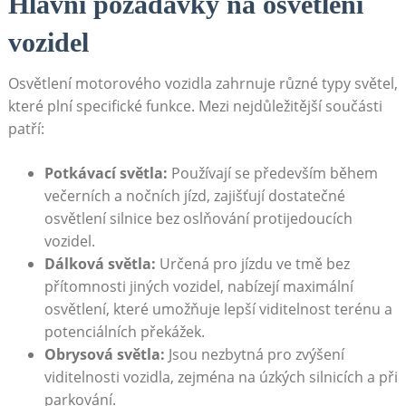
Hlavní požadavky na osvětlení
vozidel
Osvětlení motorového vozidla zahrnuje různé typy světel,
které plní specifické funkce. Mezi nejdůležitější součásti
patří:
Potkávací světla:
Používají se především během
večerních a nočních jízd, zajišťují dostatečné
osvětlení silnice bez oslňování protijedoucích
vozidel.
Dálková světla:
Určená pro jízdu ve tmě bez
přítomnosti jiných vozidel, nabízejí maximální
osvětlení, které umožňuje lepší viditelnost terénu a
potenciálních překážek.
Obrysová světla:
Jsou nezbytná pro zvýšení
viditelnosti vozidla, zejména na úzkých silnicích a při
parkování.