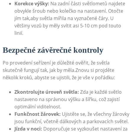
Korekce výšky:
Na zadní části světlometů najdete
obvykle šroub nebo kolečko na nastavení. Otočte
jím tak,aby světla mířila na vyznačené čáry. U
většiny vozů by měly svítit asi 5-10 cm pod touto
linií.
Bezpečné závěrečné kontroly
Po provedení seřízení je důležité ověřit, že světla
skutečně fungují tak, jak by měla.Znovu si projděte
několik kroků, abyste se ujistili, že je vše v pořádku:
Zkontrolujte úroveň světla:
Zda je každé světlo
nastaveno na správnou výšku a šířku, což zajistí
optimální viditelnost.
Funkčnost žárovek:
Ujistěte se, že všechny žárovky
jsou funkční, včetně dálkových a parkovacích světel.
Jízda v noci:
Doporučuje se vyzkoušet nastavení za