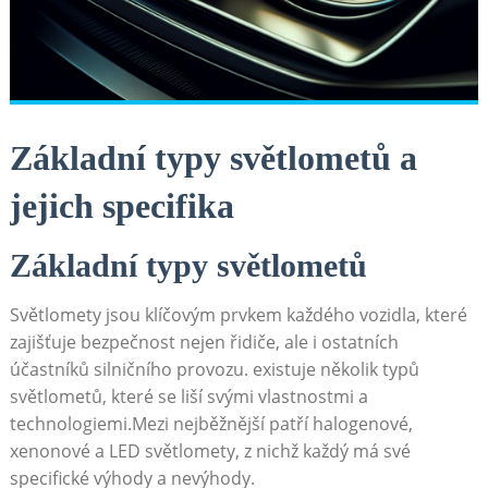
Základní typy světlometů a
jejich specifika
Základní typy světlometů
Světlomety jsou klíčovým prvkem každého vozidla, které
zajišťuje bezpečnost nejen řidiče, ale i ostatních
účastníků silničního provozu. existuje několik typů
světlometů, které se liší svými vlastnostmi a
technologiemi.Mezi nejběžnější patří halogenové,
xenonové a LED světlomety, z nichž každý má své
specifické výhody a nevýhody.