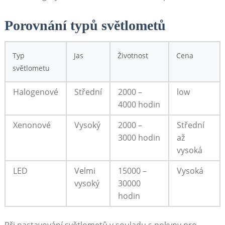
Porovnání typů světlometů
Typ
Jas
Životnost
Cena
světlometu
Halogenové
Střední
2000 –
low
4000 hodin
Xenonové
Vysoký
2000 –
Střední
3000 hodin
až
vysoká
LED
Velmi
15000 –
Vysoká
vysoký
30000
hodin
Při nastavování světlometů v souladu s pokyny pro