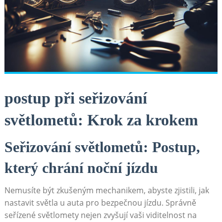
postup při seřizování
světlometů: Krok za krokem
Seřizování světlometů: Postup,
který chrání noční jízdu
Nemusíte být zkušeným mechanikem, abyste zjistili, jak
nastavit světla u auta pro bezpečnou jízdu. Správně
seřízené světlomety nejen zvyšují vaši viditelnost na