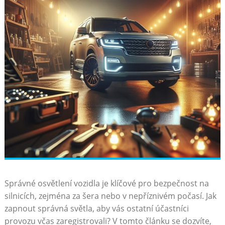
Správné osvětlení vozidla je klíčové pro bezpečnost na
silnicích, zejména za šera nebo v nepříznivém počasí. Jak
zapnout správná světla, aby vás ostatní účastníci
provozu včas zaregistrovali? V tomto článku se dozvíte,