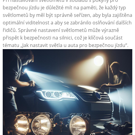
bezpečnou jízdu je důležité mít na paměti, že každý typ
světlometů by měl být správně seřízen, aby byla zajištěna
optimální viditelnost a aby se zabránilo oslňování dalších
řidičů. Správné nastavení světlometů může výrazně
přispět k bezpečnosti na silnici, což je klíčová součást
tématu „Jak nastavit světla u auta pro bezpečnou jízdu“.