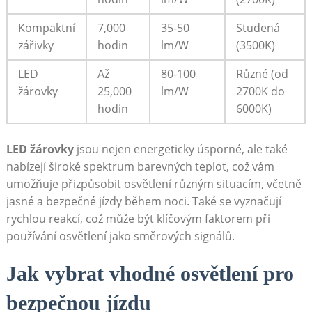
Kompaktní
7,000
35-50
Studená
zářivky
hodin
lm/W
(3500K)
LED
Až
80-100
Různé (od
žárovky
25,000
lm/W
2700K do
hodin
6000K)
LED žárovky
jsou nejen energeticky úsporné, ale také
nabízejí široké spektrum barevných teplot, což vám
umožňuje přizpůsobit osvětlení různým situacím, včetně
jasné a bezpečné jízdy během noci. Také se vyznačují
rychlou reakcí, což může být klíčovým faktorem při
používání osvětlení jako směrových signálů.
Jak vybrat vhodné osvětlení pro
bezpečnou jízdu