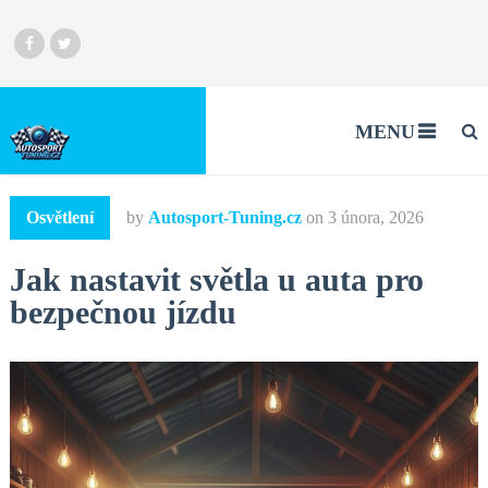
MENU
Osvětlení
by
Autosport-Tuning.cz
on
3 února, 2026
Jak nastavit světla u auta pro
bezpečnou jízdu