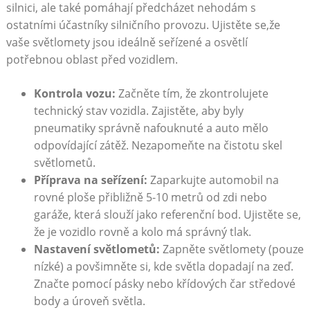
silnici, ale také pomáhají předcházet nehodám s
ostatními účastníky silničního provozu. Ujistěte se,že
vaše světlomety jsou ideálně seřízené a osvětlí
potřebnou oblast před vozidlem.
Kontrola vozu:
Začněte tím, že zkontrolujete
technický stav vozidla. Zajistěte, aby byly
pneumatiky správně nafouknuté a auto mělo
odpovídající zátěž. Nezapomeňte na čistotu skel
světlometů.
Příprava na seřízení:
Zaparkujte automobil na
rovné ploše přibližně 5-10 metrů od zdi nebo
garáže, která slouží jako referenční bod. Ujistěte se,
že je vozidlo rovně a kolo má správný tlak.
Nastavení světlometů:
Zapněte světlomety (pouze
nízké) a povšimněte si, kde světla dopadají na zeď.
Značte pomocí pásky nebo křídových čar středové
body a úroveň světla.