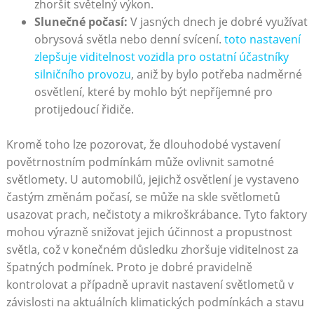
zhoršit světelný výkon.
Slunečné počasí:
V jasných dnech je dobré využívat
obrysová světla nebo denní svícení.
toto nastavení
zlepšuje viditelnost vozidla pro ostatní účastníky
silničního provozu
, aniž by bylo potřeba nadměrné
osvětlení, které by mohlo být nepříjemné pro
protijedoucí řidiče.
Kromě toho lze pozorovat, že dlouhodobé vystavení
povětrnostním podmínkám může ovlivnit samotné
světlomety. U automobilů, jejichž osvětlení je vystaveno
častým změnám počasí, se může na skle světlometů
usazovat prach, nečistoty a mikroškrábance. Tyto faktory
mohou výrazně snižovat jejich účinnost a propustnost
světla, což v konečném důsledku zhoršuje viditelnost za
špatných podmínek. Proto je dobré pravidelně
kontrolovat a případně upravit nastavení světlometů v
závislosti na aktuálních klimatických podmínkách a stavu