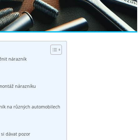
ěnit nárazník
montáž ⁢nárazníku
zník na⁤ různých automobilech
 si dávat pozor