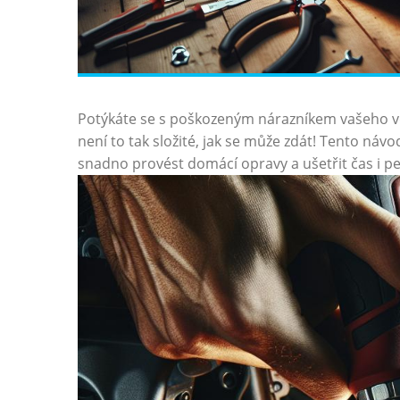
Potýkáte se s poškozeným nárazníkem vašeho vozu⁢
není to tak složité,​ jak ⁣se může zdát! Tento návo
‌snadno provést ⁤domácí ‌opravy ⁣a ušetřit čas i‍ p