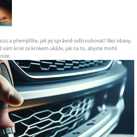
 a přemýšlíte,‌ jak‍ jej⁢ správně odšroubovat? Bez‌ obavy,
d⁤ vám krok za krokem ukáže, ⁤jak na​ to,⁤ abyste mohli
eníze.