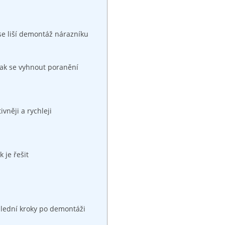
se liší⁤ demontáž‌ nárazníku
 Jak se vyhnout poranění
ivněji a rychleji
 je řešit
slední kroky po demontáži