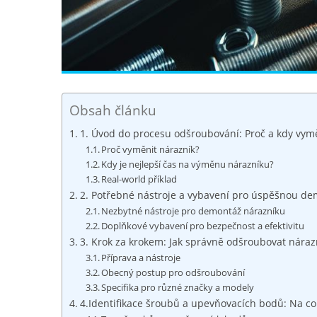
Obsah článku
1. ​Úvod do procesu odšroubování: Proč a kdy vym
Proč vyměnit nárazník?
Kdy je nejlepší⁢ čas na výměnu nárazníku?
Real-world příklad
2. Potřebné ‌nástroje a vybavení pro úspěšnou de
Nezbytné ⁤nástroje pro demontáž nárazníku
Doplňkové vybavení pro bezpečnost‍ a efektivitu
3. Krok za krokem: Jak správně ⁣odšroubovat nára
Příprava a nástroje
Obecný postup pro odšroubování
Specifika pro‌ různé značky a modely
4.Identifikace​ šroubů a upevňovacích bodů: Na co⁢