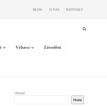
BLOG
O NÁS
KONTAKT
t
Výbava
Závodění
Hledat
Hledat