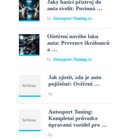
Jaký hasicí přístroj do
auta zvolit: Povinná …
by
Autosport-Tuning.cz
Ošetření nového laku
auta: Prevence škrábanců
a …
by
Autosport-Tuning.cz
Jak zjistit, zda je auto
pojištěné: Ověření …
by
Autosport Tuning:
Kompletní průvodce
úpravami vozidel pro …
by