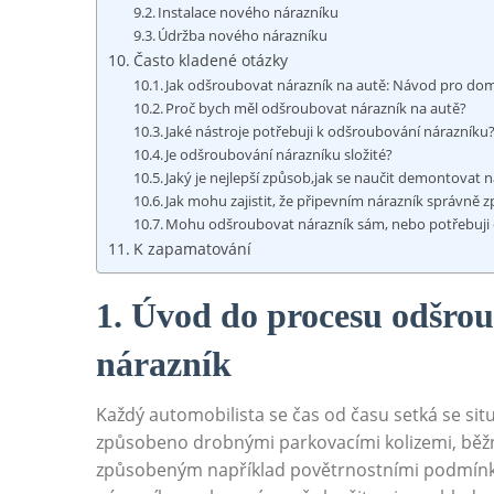
Instalace nového nárazníku
Údržba nového nárazníku
Často kladené ⁣otázky
Jak odšroubovat nárazník na autě: Návod pro do
Proč bych měl odšroubovat‌ nárazník‍ na autě?
Jaké nástroje potřebuji k odšroubování nárazníku
Je odšroubování nárazníku složité?
Jaký je nejlepší způsob,jak se naučit demontovat 
Jak mohu​ zajistit, že připevním nárazník správně z
Mohu odšroubovat nárazník sám,‍ nebo potřebuji
K zapamatování
1. ​Úvod do procesu odšro
nárazník
Každý automobilista​ se čas od času setká ⁤se sit
způsobeno​ drobnými parkovacími⁢ kolizemi, 
způsobeným ‌například povětrnostními‌ podmínka