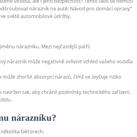
vašeho vozidla, ale i jeho bezpečnost? ⁣Tento úkol se nemusí
k odšroubovat nárazník ‌na autě: Návod pro domácí ⁣opravy“
ve světě automobilové ⁢údržby.
výměnu nárazníku. Mezi nejčastější patří:
ý nárazník může⁢ negativně ovlivnit vzhled vašeho vozidla
může zhoršit⁢ absorpci nárazů, čímž se zvyšuje riziko
‍navržen tak, aby ⁢chránil podmínky technického ‍zařízení. ​
obilu.
ěnu nárazníku?
několika⁣ faktorech: