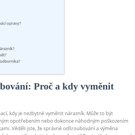
mácí opravy?
?
nárazník?
pět?
 odborníka?
ubování: Proč a kdy vyměnit
uací, kdy je nezbytné vyměnit nárazník. Může to být
běžným opotřebením nebo dokonce náhodným poškozením
mi. Věděli ‍jste, že správné odšroubování a výměna