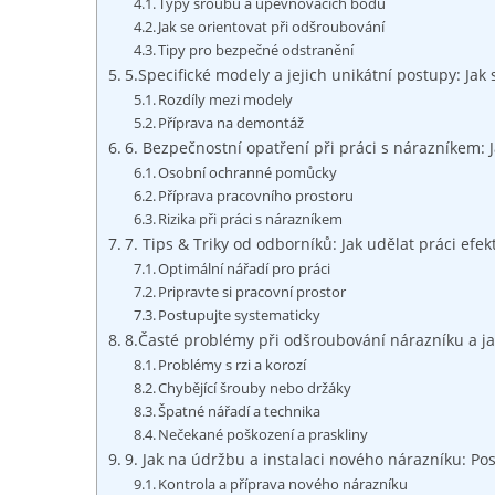
Typy šroubů a ‌upevňovacích bodů
Jak se⁤ orientovat‍ při ⁣odšroubování
Tipy pro bezpečné odstranění
5.Specifické modely a jejich unikátní postupy: Jak 
Rozdíly mezi modely
Příprava‍ na demontáž
6. Bezpečnostní opatření ​při práci s nárazníkem:⁢
Osobní ochranné pomůcky
Příprava pracovního ‍prostoru
Rizika při práci‍ s ⁣nárazníkem
7. Tips & Triky od odborníků: Jak udělat práci ‌efekt
Optimální nářadí pro⁢ práci
Pripravte si⁢ pracovní prostor
Postupujte systematicky
8.Časté problémy ⁢při odšroubování nárazníku‍ a ‍jak​
Problémy s rzi a korozí
Chybějící šrouby nebo‌ držáky
Špatné nářadí ⁢a technika
Nečekané poškození a praskliny
9. Jak na údržbu a instalaci nového nárazníku: Po
Kontrola a příprava nového nárazníku