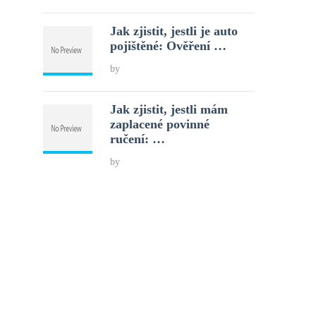
Jak zjistit, jestli je auto
pojištěné: Ověření …
by
Jak zjistit, jestli mám
zaplacené povinné
ručení: …
by