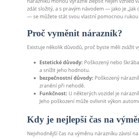
nárazníku​ mohou výrazně zlepšit⁢ nejen vzhled‍ 
zdát složitý, a s pravým návodem — ​jako je „Ja
— se můžete stát svou vlastní pomocnou rukou 
Proč vyměnit nárazník?
Existuje několik⁢ důvodů, proč byste​ měli zvážit 
Estetické důvody:
Poškozený‍ nebo škrában
a snížit​ jeho hodnotu.
bezpečnostní důvody:
Poškozený nárazník 
zranění při ⁤nehodě.
Funkčnost:
U některých vozidel je nárazník 
Jeho poškození může ovlivnit výkon ⁤autom
Kdy je nejlepší⁢ čas na vým
Nejvhodnější čas na výměnu ​nárazníku závisí na 