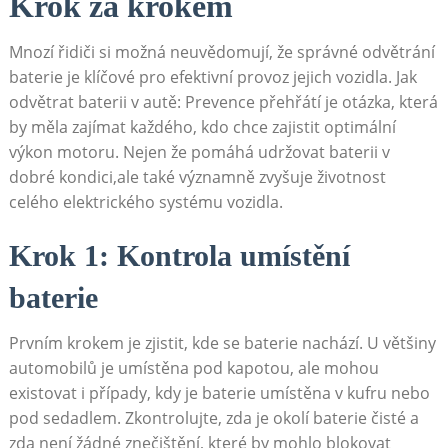
Krok za ​krokem
Mnozí řidiči si možná neuvědomují, že správné odvětrání
baterie je klíčové pro efektivní provoz jejich vozidla. Jak
odvětrat baterii v autě: Prevence přehřátí ‌je otázka, která
by měla zajímat každého, kdo chce zajistit optimální
výkon motoru. Nejen že pomáhá udržovat baterii v
dobré kondici,ale ⁢také významně zvyšuje životnost
celého elektrického systému vozidla.
Krok⁣ 1: Kontrola umístění
baterie
Prvním krokem je zjistit, kde se ⁣baterie nachází. U většiny
automobilů je ⁤umístěna pod⁢ kapotou, ​ale mohou
existovat i případy, kdy je‍ baterie umístěna v ​kufru⁢ nebo
pod sedadlem. Zkontrolujte, zda je⁣ okolí baterie čisté a
zda není žádné znečištění, které by mohlo blokovat