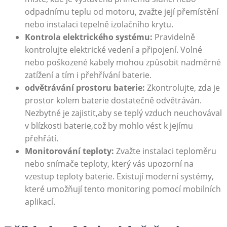
odpadnímu teplu od motoru, zvažte její přemístění
nebo instalaci tepelně izolačního krytu.
Kontrola elektrického systému:
Pravidelně⁤
kontrolujte elektrické⁣ vedení a připojení. Volné
nebo poškozené kabely mohou způsobit ⁤nadměrné
zatížení a tím i přehřívání baterie.
odvětrávání prostoru baterie:
Zkontrolujte,​ zda je‍
prostor kolem baterie dostatečně odvětráván.
Nezbytné je zajistit,aby se teplý‌ vzduch neuchovával
v blízkosti baterie,což by mohlo vést k jejímu
přehřátí.
Monitorování teploty:
Zvažte‍ instalaci teploměru
⁣nebo snímače teploty, který vás upozorní na
⁢vzestup teploty baterie. Existují moderní systémy,
které umožňují tento ​monitoring pomocí mobilních
aplikací.