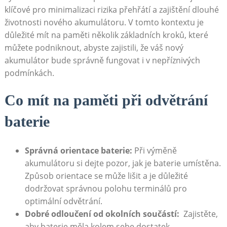
klíčové pro minimalizaci rizika přehřátí a zajištění dlouhé
životnosti nového akumulátoru. V ⁣tomto kontextu je
důležité ⁤mít na⁢ paměti několik základních kroků, které
můžete podniknout, abyste zajistili, že váš nový‍
akumulátor bude správně fungovat i v nepříznivých
podmínkách.
Co mít na‌ paměti ​při odvětrání
baterie
Správná⁤ orientace baterie:
Při výměně
akumulátoru si dejte pozor,⁢ jak je baterie⁣ umístěna.
Způsob orientace se může lišit a je důležité
‌dodržovat správnou polohu terminálů pro
‌optimální odvětrání.
Dobré odloučení od ⁢okolních součástí:
​ Zajistěte,
aby baterie ⁣měla kolem⁢ sebe dostatek