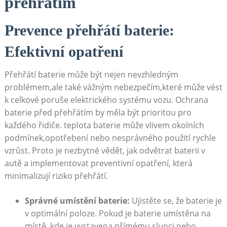
přehřátím
Prevence přehřátí baterie:
Efektivní opatření
Přehřátí baterie může být nejen nevzhledným
problémem,ale také vážným nebezpečím,které může vést
k celkové poruše ⁤elektrického systému vozu. Ochrana
baterie před ⁢přehřátím by měla⁤ být prioritou pro
každého ⁤řidiče. teplota baterie ⁣může vlivem okolních
podmínek,opotřebení ​nebo nesprávného použití rychle
vzrůst. Proto je nezbytné vědět, jak odvětrat baterii v
autě a implementovat preventivní opatření, která
minimalizují riziko přehřátí.
Správné umístění baterie:
Ujistěte se, že baterie je
v optimální poloze. Pokud je⁤ baterie ⁢umístěna na
místě, ⁣kde‌ je vystavena přímému slunci nebo