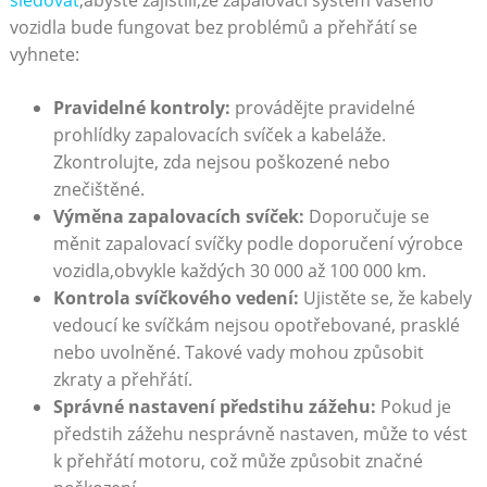
sledovat
,abyste​ zajistili,že⁣ zapalovací systém vašeho
⁤vozidla ⁢bude fungovat bez problémů‍ a přehřátí se
vyhnete:
Pravidelné kontroly:
provádějte pravidelné
⁢prohlídky zapalovacích svíček a kabeláže.
Zkontrolujte, zda ‍nejsou poškozené nebo
znečištěné.
Výměna zapalovacích svíček:
Doporučuje se
měnit zapalovací svíčky podle doporučení výrobce
vozidla,obvykle každých 30 000 až 100 000 km.
Kontrola svíčkového‍ vedení:
⁤Ujistěte se, že kabely
vedoucí ke svíčkám⁢ nejsou opotřebované, prasklé
‍nebo uvolněné. Takové vady mohou způsobit
zkraty a přehřátí.
Správné‍ nastavení předstihu zážehu:
Pokud je ​
předstih zážehu nesprávně nastaven, může to vést
k přehřátí motoru, což může‌ způsobit značné