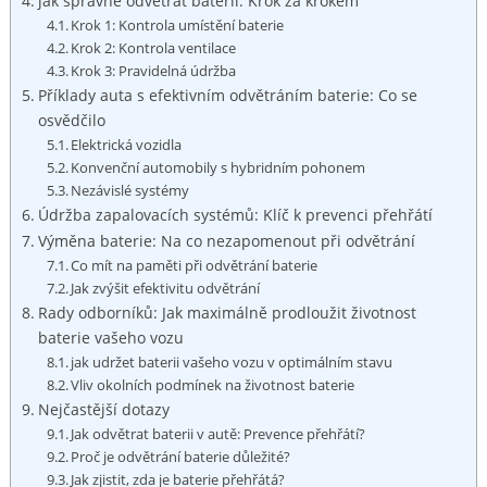
jak správně odvětrat baterii: Krok za ​krokem
Krok⁣ 1: Kontrola umístění baterie
Krok 2: Kontrola ventilace
Krok 3: Pravidelná údržba
Příklady auta ‍s efektivním odvětráním baterie: Co se
osvědčilo
Elektrická vozidla
Konvenční automobily s hybridním pohonem
Nezávislé systémy
Údržba zapalovacích systémů: Klíč k prevenci přehřátí
Výměna baterie: Na co nezapomenout při odvětrání
Co mít na‌ paměti ​při odvětrání baterie
Jak ‍zvýšit efektivitu odvětrání
Rady​ odborníků: Jak maximálně prodloužit životnost
baterie vašeho vozu
jak udržet baterii vašeho vozu v​ optimálním stavu
Vliv okolních podmínek na ‍životnost ‍baterie
Nejčastější dotazy
Jak odvětrat baterii v autě: Prevence přehřátí?
Proč ⁢je odvětrání baterie důležité?
Jak zjistit, zda je baterie přehřátá?