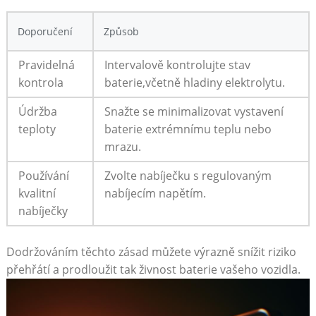
Doporučení
Způsob
Pravidelná
Intervalově kontrolujte stav
kontrola
baterie,včetně hladiny elektrolytu.
Údržba
Snažte se minimalizovat vystavení
teploty
baterie ‍extrémnímu teplu nebo
mrazu.
Používání
Zvolte nabíječku s regulovaným
kvalitní
nabíjecím napětím.
nabíječky
Dodržováním těchto zásad můžete výrazně snížit riziko
přehřátí⁣ a prodloužit tak živnost baterie vašeho vozidla.