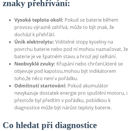
znaky přehřívání:
Vysoká teplota okolí:
Pokud se baterie během
provozu výrazně zahřívá, může to být znak, ​že⁢
dochází k​ přehřátí.
Únik ​elektrolytu:
Viditelné stopy​ kyseliny na
povrchu baterie nebo pod ní ⁢mohou naznačovat, že
baterie je ve špatném​ stavu a hrozí její selhání.
Neobvyklé ⁢zvuky:
Křupání ‍nebo chrčení,které se
objevuje pod​ kapotou,mohou být indikátorem
toho,že něco není v ⁢pořádku.
Odmítnutí ​startování:
Pokud akumulátor
nevykazuje dostatek energie pro ‍spuštění motoru, i
přestože byl předtím v pořádku, pobídkou⁣ k
diagnostice může⁢ být nárůst teploty baterie.
Co hledat při diagnostice