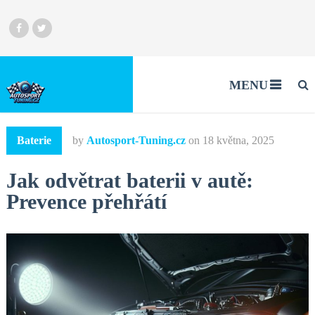
MENU
Baterie
by
Autosport-Tuning.cz
on
18 května, 2025
Jak odvětrat baterii v autě:
Prevence přehřátí