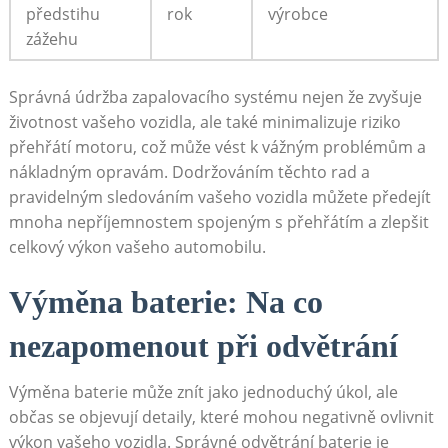
předstihu
rok
výrobce
zážehu
Správná údržba zapalovacího systému ‍nejen⁢ že zvyšuje
životnost vašeho vozidla, ⁢ale ‌také minimalizuje riziko
přehřátí motoru, což může vést k⁤ vážným problémům a
nákladným opravám. Dodržováním‌ těchto rad a
pravidelným ⁢sledováním vašeho vozidla můžete předejít
mnoha nepříjemnostem spojeným s přehřátím a⁣ zlepšit
celkový výkon vašeho automobilu.
Výměna baterie: Na co
nezapomenout při odvětrání
Výměna baterie ‌může znít jako jednoduchý ‍úkol, ⁣ale
občas ‌se​ objevují‌ detaily, které mohou negativně ovlivnit
výkon vašeho vozidla. Správné odvětrání baterie je