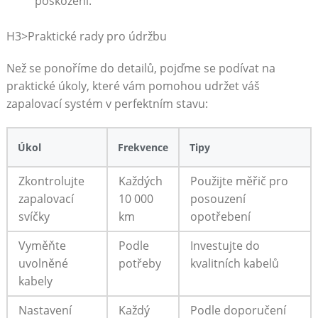
poškození.
H3>Praktické rady⁣ pro údržbu
Než se ponoříme‍ do detailů, pojďme se podívat na
praktické úkoly, které vám pomohou udržet váš
zapalovací systém v perfektním ⁤stavu:
Úkol
Frekvence
Tipy
Zkontrolujte
Každých
Použijte měřič pro
zapalovací
10 000
posouzení
svíčky
km
opotřebení
Vyměňte
Podle
Investujte do
uvolněné
potřeby
kvalitních kabelů
kabely
Nastavení
Každý
Podle‌ doporučení