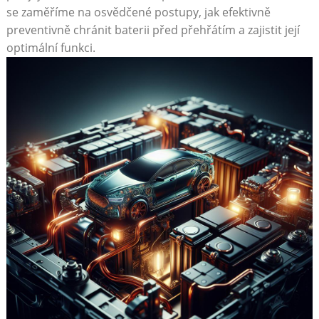
se ⁤zaměříme na osvědčené postupy, jak ⁣efektivně
preventivně chránit baterii před přehřátím a zajistit ‌její
optimální funkci.