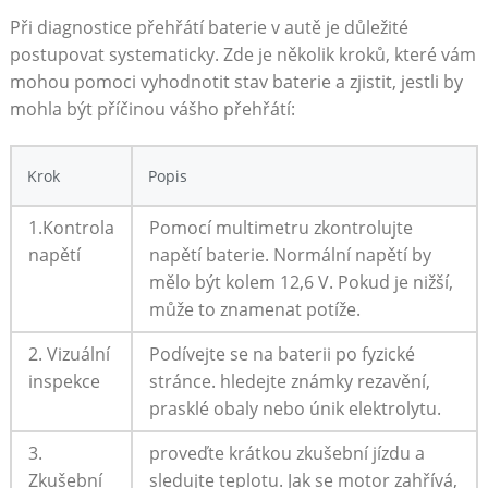
Při diagnostice‌ přehřátí baterie v autě je ‍důležité
postupovat‌ systematicky. Zde je několik ​kroků, ⁢které vám
mohou⁤ pomoci vyhodnotit stav baterie a zjistit, jestli by
mohla být příčinou vášho ⁤přehřátí:
Krok
Popis
1.Kontrola
Pomocí​ multimetru zkontrolujte
napětí
napětí baterie. Normální napětí by
mělo být kolem 12,6 V. Pokud je nižší,
může to ⁤znamenat potíže.
2. Vizuální
Podívejte se ⁣na baterii po ‍fyzické
inspekce
stránce.⁣ hledejte známky rezavění,
prasklé obaly nebo únik elektrolytu.
3.
proveďte krátkou zkušební jízdu a
Zkušební
sledujte teplotu. Jak se motor zahřívá,