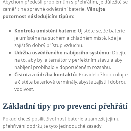
Abychom předešli ‌problémům⁢ s přehřátím, je důležité se
zaměřit na správné odvětrání baterie.
Věnujte
pozornost ‌následujícím tipům:
Kontrola umístění baterie:
Ujistěte se, že baterie
je umístěna‌ na suchém a chladném místě, kde je
zajištěn dobrý přístup ⁢vzduchu.
Údržba osvědčeného nabíjecího systému:
Dbejte
na to, aby‌ byl alternátor v perfektním stavu a aby​
nabíjení probíhalo v doporučeném rozsahu.
Čistota a⁢ údržba kontaktů:
Pravidelně ​kontrolujte
a čistěte bateriové terminály,abyste zajistili dobrou
vodivost.
Základní tipy pro prevenci přehřátí
Pokud chceš ‌posílit ⁣životnost baterie a zamezit jejímu
přehřívání,dodržujte‌ tyto ⁣jednoduché zásady: