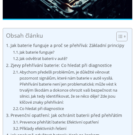
Obsah článku
Jak baterie funguje a proč se přehřívá: Základní principy
Jak baterie funguje?
Jak odvětrat ⁣baterii v autě?
Zjevy přehřívání baterie:⁢ Co hledat při diagnostice
Abychom předešli problémům, je⁣ důležité věnovat
pozornost signálům, které ⁣nám⁣ baterie v autě vysílá.
⁤Přehřívání baterie není jen problematické; může ⁣vést k
trvalým škodám a ⁣dokonce‌ ohrozit vaši bezpečnost na
silnici. Jak tedy identifikovat, že se ⁤něco děje? Zde⁢ jsou
klíčové znaky přehřívání:
Co hledat při diagnostice
Prevenční opatření: Jak⁣ ochránit baterii před přehřátím
Prevence přehřátí baterie: Efektivní opatření
Příklady efektivních řešení