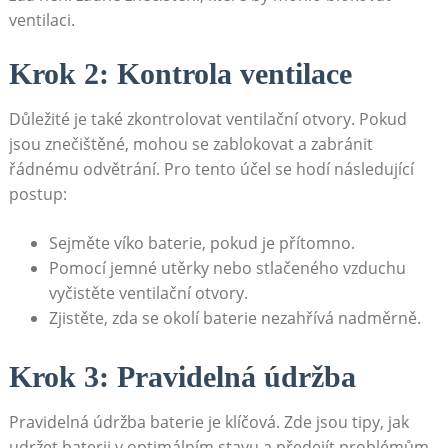
⁣ventilaci.
Krok 2: Kontrola ventilace
Důležité je také zkontrolovat ventilační otvory. Pokud
jsou⁤ znečištěné, mohou‌ se zablokovat a zabránit
řádnému odvětrání. Pro tento ​účel‌ se hodí následující
postup:
Sejměte víko​ baterie,‍ pokud ‌je přítomno.
Pomocí jemné utěrky nebo stlačeného vzduchu
vyčistěte ventilační otvory.
Zjistěte, zda⁢ se okolí baterie nezahřívá nadměrně.
Krok 3: Pravidelná údržba
Pravidelná údržba baterie je klíčová. Zde jsou tipy, ⁢jak​
udržet baterii v optimálním stavu a předejít problémům