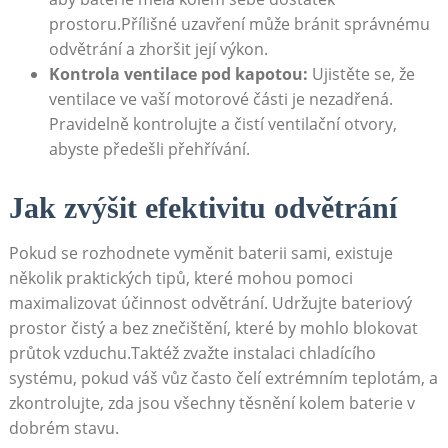
prostoru.Přílišné ‌uzavření může bránit správnému
odvětrání a zhoršit její výkon.
Kontrola ⁤ventilace pod kapotou:
Ujistěte se, že
ventilace ve ‍vaší motorové části⁢ je nezadřená.
Pravidelně kontrolujte a čistí ventilační otvory,
abyste⁢ předešli přehřívání.
Jak ‍zvýšit efektivitu odvětrání
Pokud se ‌rozhodnete vyměnit baterii ‍sami, existuje
několik ​praktických tipů, které mohou ⁢pomoci
maximalizovat účinnost ⁣odvětrání. Udržujte bateriový
prostor čistý a bez​ znečištění, které by mohlo blokovat
průtok vzduchu.Taktéž​ zvažte ⁤instalaci chladícího⁣
systému,⁢ pokud váš vůz často čelí extrémním teplotám, a
zkontrolujte, zda jsou všechny těsnění kolem baterie v
dobrém ⁤stavu.