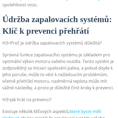
spolehlivost vozu.
Údržba zapalovacích systémů:
Klíč k prevenci přehřátí
H3>Proč je údržba zapalovacích systémů důležitá?
Správná⁣ funkce zapalovacího systému je základem⁤ pro
optimální ‍výkon motoru vašeho vozidla. Tento systém je
⁣zodpovědný za iniciaci spalování paliva, a pokud dojde k
jeho poruše, ‌může to vést k nežádoucím problémům,
včetně ‍přehřátí ⁤motoru. nadměrná teplota může mít
‌vážné následky,‍ a ‍proto je důležité činit kroky k prevenci.
H3>Jak hrát na⁤ prevenci?
Existuje několik ‍klíčových aspektů,
které byste měli