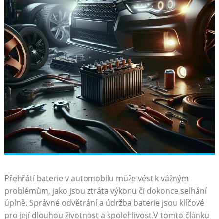
Přehřátí baterie v automobilu může vést k vážným​
problémům, jako jsou ztráta výkonu či dokonce selhání
úplně. Správné ​odvětrání a údržba baterie jsou klíčové
pro její dlouhou životnost a spolehlivost.V tomto článku ​