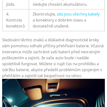
jízda
sledujte chování akumulátoru.
4.
Zkontrolujte, ‌
zda jsou všechny kabely
Kontrola
‌a konektory v dobrém stavu a
konektorů
dostatečně utažené.
Sledování těchto znaků a důkladné diagnostické kroky
vám ⁣pomohou odhalit příčiny přehřívání baterie. Včasná
intervence může zachránit vaši baterii před nevratným
poškozením a‌ zajistit, že vaše auto bude i nadále
spolehlivě fungovat. Můžete si najít čas na prohlídku ⁢a
údržbu baterie, abyste předešli problémům spojeným s
přehřátím a zajistili tak​ bezpečnost na silnici.