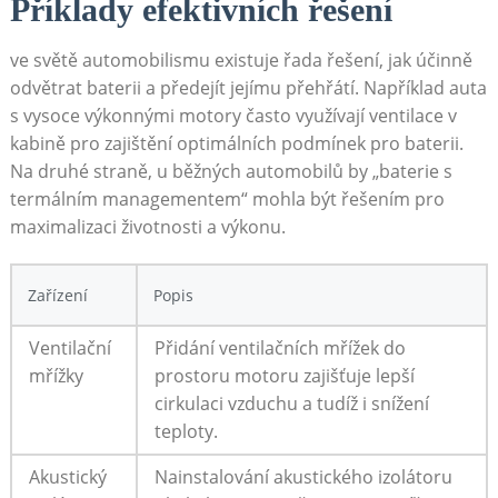
Příklady efektivních řešení
ve světě⁢ automobilismu existuje ⁣řada řešení, jak účinně
odvětrat baterii a předejít jejímu přehřátí. Například‌ auta
s vysoce výkonnými motory často⁤ využívají ventilace v
kabině pro zajištění optimálních podmínek pro baterii.
⁤Na druhé straně, u ​běžných automobilů by „baterie s
termálním⁢ managementem“ ‍mohla ‌být řešením pro
maximalizaci životnosti a​ výkonu.
Zařízení
Popis
Ventilační
Přidání ventilačních mřížek do
mřížky
‍prostoru motoru zajišťuje lepší
cirkulaci vzduchu a tudíž i‍ snížení
teploty.
Akustický
Nainstalování akustického izolátoru