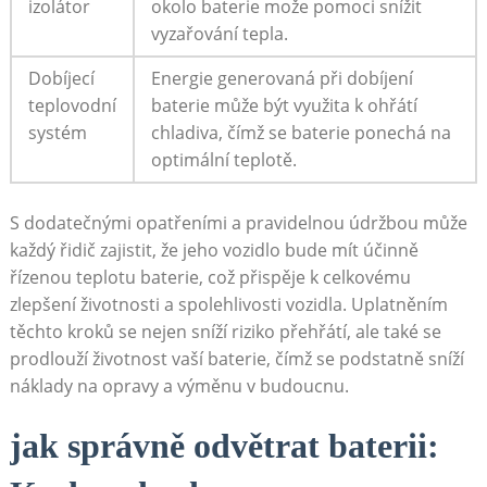
izolátor
okolo baterie može pomoci snížit
vyzařování tepla.
Dobíjecí
Energie generovaná při dobíjení
teplovodní
baterie může být‌ využita k ohřátí
systém
chladiva, čímž se⁢ baterie ponechá na
optimální teplotě.
S dodatečnými ⁤opatřeními a ‌pravidelnou údržbou může
každý⁢ řidič zajistit, že jeho vozidlo bude mít účinně
řízenou teplotu baterie, což přispěje k celkovému
zlepšení životnosti a spolehlivosti vozidla. Uplatněním⁤
těchto kroků se nejen ​sníží riziko přehřátí, ale také se
prodlouží životnost​ vaší baterie, ‍čímž se podstatně sníží
náklady na opravy a výměnu v budoucnu.
jak správně odvětrat baterii: