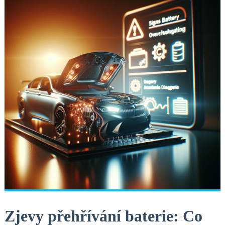
Zjevy přehřívání baterie:⁢ Co