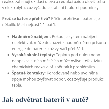
reakce zahrnují ​oxidaci olova a redukci oxidu olovičitého
v elektrolytu, což ‍vyžaduje stabilní teplotní podmínky.
Proč se baterie přehřívá?
Příčin přehřívání ​baterie ​je
několik. Mezi ‍nejčastější patří:
Nadměrné nabíjení:
Pokud ‍je systém nabíjení
neefektivní, ⁣může​ docházet k nadměrnému přísunu
energie do ⁢baterie, což vytváří přehřátí.
Vysoké okolní teploty:
Teplota ⁣pod nulou nebo
naopak v letních měsících může ovlivnit​ efektivitu
chemických reakcí‍ a přispět tak k problémům.
Špatné kontakty:
Korodované nebo uvolněné
spoje mohou zvyšovat⁣ odpor, což zvyšuje ⁤produkci
tepla.
Jak odvětrat ⁣baterii v autě?