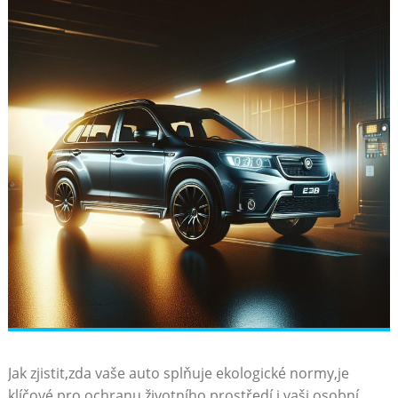
Jak zjistit,zda vaše auto splňuje ekologické normy,je
klíčové pro ochranu životního prostředí⁤ i vaši osobní