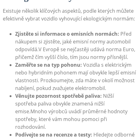
Existuje několik klíčových​ aspektů, podle ‍kterých můžete
efektivně⁢ vybrat⁤ vozidlo vyhovující ekologickým ⁣normám:
Zjistěte si informace o emisních normách:
Před
nákupem si zjistěte, jaké emisní ‍normy⁢ automobil
odpovídá.V Evropě se nejčastěji udává norma Euro,
⁢přičemž čím vyšší⁤ číslo, tím jsou normy přísnější.
Zaměřte se na typ pohonu:
Vozidla⁢ s elektrickým
nebo hybridním pohonem mají obvykle⁣ lepší emisní
vlastnosti. Prozkoumejte,‌ zda máte v okolí možnost ​
nabíjení, ‍pokud zvažujete elektromobil.
Věnujte​ pozornost spotřebě paliva:
⁢Nižší
spotřeba paliva ⁣obvykle znamená nižší⁢
emise.Mnoho ‍výrobců uvádí ⁣průměrné ‍hodnoty
⁤spotřeby, které vám mohou ‌pomoci při
⁤rozhodování.
Podívejte se na recenze a ‌testy:
Hledejte odborné