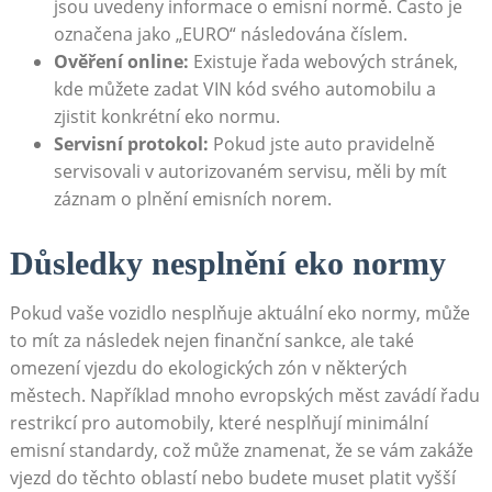
jsou uvedeny informace o emisní normě. Často je
označena‍ jako „EURO“ následována ‍číslem.
Ověření ​online:
Existuje řada webových stránek,
kde​ můžete zadat VIN kód svého automobilu a
zjistit‌ konkrétní eko normu.
Servisní protokol:
Pokud⁤ jste auto pravidelně
servisovali v autorizovaném ‍servisu,⁢ měli by mít
záznam​ o plnění emisních⁣ norem.
Důsledky nesplnění eko normy
Pokud vaše vozidlo nesplňuje aktuální eko normy, může
to⁣ mít za ⁣následek nejen finanční sankce, ale také
omezení vjezdu do ekologických zón⁣ v některých⁣
městech. Například mnoho evropských měst zavádí řadu
restrikcí pro‌ automobily, které nesplňují‍ minimální
emisní standardy, což může znamenat, že ‍se vám‌ zakáže
vjezd do těchto oblastí ‌nebo budete muset platit vyšší