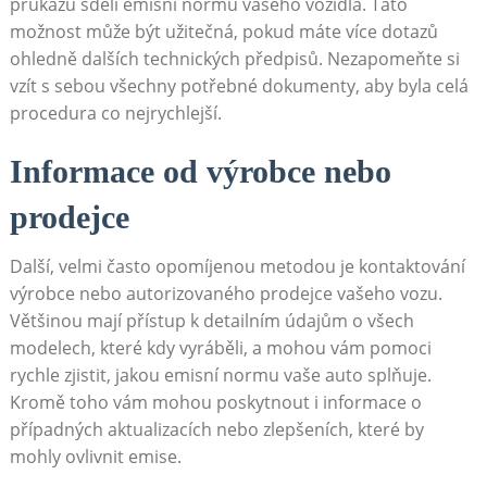
průkazu sdělí emisní ‍normu vašeho vozidla. Tato⁣
možnost může být užitečná, pokud‌ máte více dotazů‌
ohledně ⁤dalších technických⁣ předpisů. ‍Nezapomeňte si
vzít s sebou všechny⁣ potřebné‌ dokumenty, aby ‌byla ⁤celá
procedura co nejrychlejší.
Informace od ⁣výrobce nebo
prodejce
Další,⁢ velmi často opomíjenou metodou je kontaktování
výrobce nebo⁢ autorizovaného prodejce vašeho vozu.
Většinou mají přístup k ⁢detailním ⁣údajům ⁤o⁢ všech
modelech, které kdy vyráběli, a mohou⁣ vám pomoci
rychle⁤ zjistit, jakou ⁤emisní normu⁣ vaše auto splňuje.
Kromě toho vám mohou⁣ poskytnout ⁢i informace o
případných aktualizacích⁢ nebo⁢ zlepšeních, které‍ by ​
mohly ovlivnit emise.