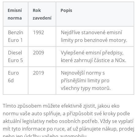
Emisní
Rok
Popis
norma
zavedení
Benzín
1992
Nejdříve stanovené⁤ emisní
Euro 1
limity pro⁣ benzinové ⁤motory.
Diesel
2009
Vylepšené emisní předpisy,
Euro 5
které ⁤zahrnují částice a NOx.
Euro​
2019
Nejnovější normy s
6d
přísnějšími limity pro
všechny​ typy motorů.
Tímto ​způsobem můžete efektivně zjistit, jakou eko ​
normu vaše auto splňuje,⁤ a přizpůsobit ‌své ⁢kroky podle
aktuální legislativy nebo osobních potřeb. Vždy se vyplatí
mít tyto informace po ruce, ať už plánujete nákup, ‍prodej
nebo jen ‌údržbu vašeho automobilu.