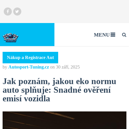
MENU
Nákup a Registrace Aut
by
Autosport-Tuning.cz
on
30 září, 2025
Jak poznám, jakou eko normu
auto splňuje: Snadné ověření
emisí vozidla