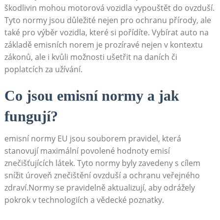
škodlivin⁣ mohou motorová vozidla⁤ vypouštět‍ do ovzduší.‌
Tyto normy jsou důležité‌ nejen ​pro ochranu přírody, ale
také pro výběr vozidla, které si pořídíte. Vybírat auto ‌na
základě emisních norem je prozíravé nejen v⁤ kontextu
‌zákonů,‌ ale i kvůli možnosti ušetřit‌ na daních ​či
poplatcích za užívání.
Co jsou emisní normy a jak
fungují?
emisní⁣ normy⁣ EU jsou souborem pravidel, která⁣
stanovují maximální povolené hodnoty emisí
znečišťujících látek. ‌Tyto normy byly⁣ zavedeny s cílem
snížit úroveň ⁤znečištění ovzduší a⁤ ochranu ‍veřejného
zdraví.Normy se pravidelně aktualizují, aby odrážely⁤
pokrok v technologiích ​a vědecké poznatky.