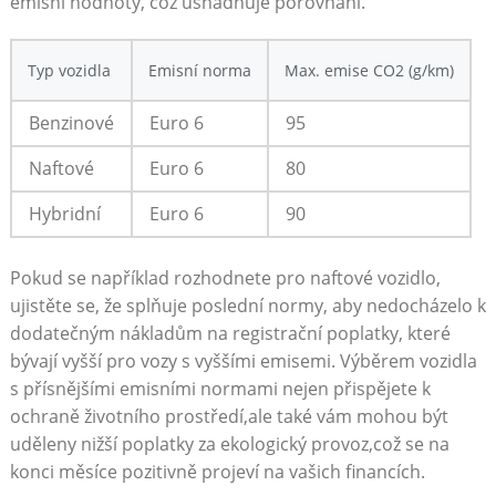
emisní hodnoty, což usnadňuje porovnání.
Typ vozidla
Emisní norma
Max.‌ emise CO2 (g/km)
Benzinové
Euro 6
95
Naftové
Euro 6
80
Hybridní
Euro 6
90
Pokud se‍ například​ rozhodnete ⁣pro ⁤naftové vozidlo,
ujistěte se, že⁣ splňuje poslední normy, aby ‍nedocházelo k
dodatečným nákladům na registrační poplatky, které
bývají vyšší‌ pro vozy s vyššími emisemi. Výběrem ⁤vozidla
s přísnějšími ‌emisními ⁣normami nejen přispějete k
ochraně životního prostředí,ale⁣ také​ vám mohou být
uděleny nižší poplatky za ekologický provoz,což se na
konci měsíce pozitivně projeví na ⁢vašich financích.