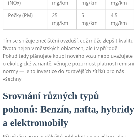
(NOx)
⁣mg/km
mg/km
mg/km
Pečky (PM)
25
5⁤
4.5
mg/km
mg/km
mg/km
Tím ​se ⁢snižuje znečištění ovzduší, což může⁤ zlepšit kvalitu
života nejen v městských oblastech, ale​ i​ v přírodě.
Pokud tedy plánujete koupi nového vozu nebo uvažujete
o⁢ ekologické variantě,‌ věnujte⁣ pozornost platnosti emisní⁤
normy — je ⁤to ⁣investice do zdravějších⁣ zítřků​ pro nás
všechny.
Srovnání⁢ různých​ typů
⁢pohonů: Benzín, nafta, hybridy
a ⁢elektromobily
Při výběru vozu je důležité zohlednit nejen ‌výkon, ale⁣ i‌