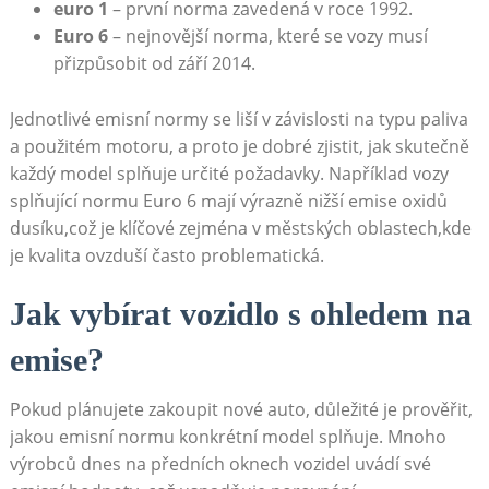
euro 1
– první ​norma⁤ zavedená⁢ v roce ​1992.
Euro​ 6
– nejnovější norma,⁤ které ⁣se vozy musí
přizpůsobit od září 2014.
Jednotlivé emisní normy se liší v závislosti na typu ⁣paliva
a použitém​ motoru, a proto je dobré zjistit, jak skutečně​
každý ​model splňuje ​určité požadavky. Například vozy
splňující normu⁣ Euro 6 mají⁤ výrazně nižší⁣ emise oxidů
dusíku,což je ⁢klíčové ‍zejména‍ v městských ‌oblastech,kde
je kvalita ovzduší často problematická.
Jak vybírat ⁤vozidlo s ohledem⁢ na
emise?
Pokud ⁤plánujete zakoupit nové auto, důležité je prověřit,
jakou emisní normu⁣ konkrétní model splňuje. ⁣Mnoho⁢
výrobců⁤ dnes na předních oknech vozidel uvádí své