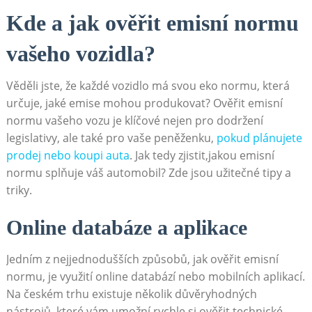
Kde a jak ‍ověřit emisní ​normu
vašeho vozidla?
Věděli jste,⁤ že každé vozidlo ⁢má ​svou eko normu, která⁢
určuje, jaké emise ‌mohou produkovat? Ověřit emisní‌
normu vašeho vozu​ je ​klíčové ‍nejen pro ⁤dodržení
‍legislativy, ale také pro vaše peněženku,
pokud plánujete
prodej ⁤nebo koupi ⁢auta
. Jak tedy zjistit,jakou‍ emisní
normu ​splňuje váš automobil?⁣ Zde jsou užitečné⁣ tipy a
triky.
Online databáze a aplikace
Jedním z nejjednodušších způsobů, jak ověřit ⁤emisní
normu,⁤ je využití online⁣ databází nebo ⁣mobilních aplikací.
Na‌ českém trhu ‍existuje několik důvěryhodných
nástrojů, které vám‍ umožní rychle si ověřit technické