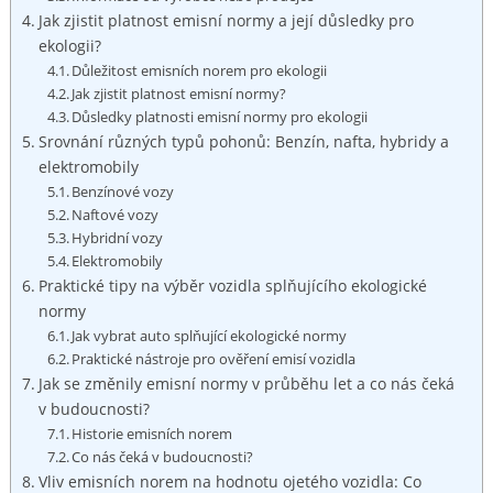
Jak zjistit platnost emisní normy a její důsledky pro
ekologii?
Důležitost emisních norem pro ekologii
Jak ​zjistit platnost emisní normy?
Důsledky platnosti ‍emisní normy ⁣pro ekologii
Srovnání⁢ různých​ typů ⁢pohonů: Benzín, nafta, hybridy a
⁢elektromobily
Benzínové vozy
Naftové vozy
Hybridní vozy
Elektromobily
Praktické ⁤tipy na výběr vozidla‌ splňujícího ⁢ekologické
normy
Jak vybrat auto splňující ekologické⁣ normy
Praktické ‍nástroje pro ověření emisí vozidla
Jak se změnily emisní normy v​ průběhu let ​a co nás čeká
v budoucnosti?
Historie⁤ emisních norem
Co ⁣nás čeká v budoucnosti?
Vliv emisních norem na​ hodnotu ‍ojetého vozidla: Co