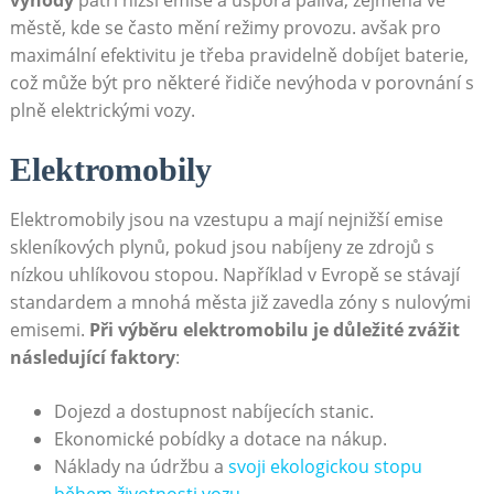
městě, kde se často ‍mění režimy provozu. avšak pro
maximální efektivitu je třeba pravidelně dobíjet​ baterie,⁢
což může být pro některé řidiče nevýhoda v ⁤porovnání s
plně elektrickými vozy.
Elektromobily
Elektromobily jsou na vzestupu a mají nejnižší emise
skleníkových‌ plynů, pokud ⁢jsou‌ nabíjeny ze zdrojů s
nízkou​ uhlíkovou ‍stopou. Například v Evropě se⁤ stávají
standardem⁢ a mnohá města již zavedla ⁢zóny ‍s nulovými
emisemi.
Při výběru​ elektromobilu je⁤ důležité zvážit‌
následující faktory
:
Dojezd ​a dostupnost⁤ nabíjecích stanic.
Ekonomické pobídky‍ a dotace na ‌nákup.
Náklady na údržbu a ⁢
svoji ekologickou stopu
během životnosti ‍vozu
.