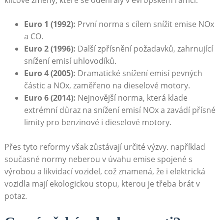
klíčové změny, které se odehrály⁤ v evropském rámci:
Euro​ 1 (1992):
⁢První norma s cílem snížit emise NOx
‌a ⁢CO.
Euro‌ 2 (1996):
Další⁣ zpřísnění požadavků, zahrnující
snížení emisí ⁤uhlovodíků.
Euro 4 (2005):
Dramatické snížení emisí pevných
částic a NOx, zaměřeno ⁢na ⁤dieselové motory.
Euro 6 (2014):
Nejnovější norma, která klade
extrémní důraz na snížení emisí‍ NOx⁣ a​ zavádí přísné​
limity ⁢pro⁢ benzinové‌ i dieselové⁤ motory.
Přes ⁢tyto reformy⁤ však zůstávají určité‌ výzvy. ⁤například
současné normy neberou‍ v úvahu emise spojené s
výrobou a ⁣likvidací vozidel, což znamená, že i‍ elektrická
vozidla mají ekologickou stopu, ‌kterou je třeba brát v
potaz.