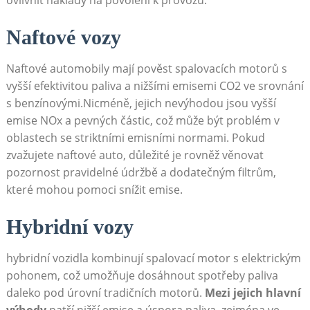
Naftové vozy
Naftové automobily​ mají pověst spalovacích motorů s
vyšší efektivitou paliva ‌a nižšími emisemi CO2 ve srovnání
s benzínovými.Nicméně, jejich ⁢nevýhodou ⁤jsou vyšší⁤
emise⁢ NOx‌ a pevných částic, což může ​být problém v
oblastech se striktními ​emisními normami. Pokud
zvažujete ​naftové auto, důležité je rovněž věnovat
pozornost pravidelné údržbě a dodatečným filtrům,⁤
které​ mohou ⁣pomoci ​snížit emise.
Hybridní vozy
hybridní vozidla kombinují spalovací ⁣motor s elektrickým
pohonem, což ‌umožňuje‍ dosáhnout ​spotřeby paliva
daleko pod úrovní tradičních motorů.
Mezi⁤ jejich hlavní
výhody
patří nižší ⁢emise a‌ úspora paliva, zejména ve⁣