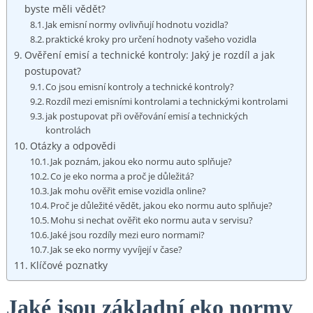
byste ‍měli vědět?
Jak emisní normy ovlivňují hodnotu​ vozidla?
praktické ⁢kroky​ pro​ určení‍ hodnoty vašeho vozidla
Ověření emisí a technické kontroly: ⁣Jaký je rozdíl a jak
postupovat?
Co ⁣jsou emisní ⁤kontroly ⁢a technické kontroly?
Rozdíl mezi emisními kontrolami a technickými kontrolami
jak postupovat při⁣ ověřování emisí a technických
kontrolách
Otázky a odpovědi
Jak poznám, jakou eko normu auto splňuje?
Co⁣ je eko norma a proč je důležitá?
Jak mohu ověřit ⁣emise vozidla ⁤online?
Proč je⁣ důležité vědět, jakou eko normu‌ auto splňuje?
Mohu si nechat ověřit eko normu auta v⁣ servisu?
Jaké‌ jsou rozdíly ⁢mezi euro normami?
Jak se eko‌ normy vyvíjejí⁢ v čase?
Klíčové poznatky
Jaké jsou⁣ základní eko normy