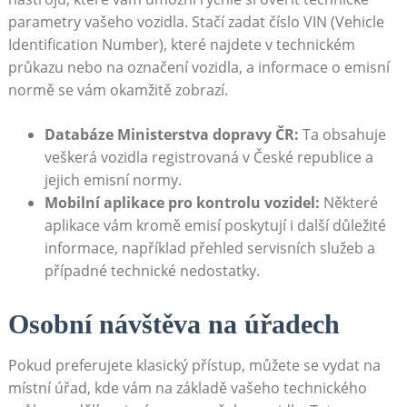
parametry vašeho ⁢vozidla. Stačí zadat číslo VIN ⁢(Vehicle
Identification Number), které najdete v technickém
průkazu nebo‍ na označení vozidla,⁣ a informace o ⁣emisní
normě se vám okamžitě zobrazí.
Databáze‍ Ministerstva ⁣dopravy ČR:
Ta ‌obsahuje
⁣veškerá vozidla registrovaná v České​ republice a​
jejich emisní normy.
Mobilní aplikace ‍pro kontrolu vozidel:
Některé
aplikace ‌vám ​kromě emisí ⁤poskytují i⁢ další důležité‌
informace, ‌například přehled servisních ​služeb a
případné technické nedostatky.
Osobní‍ návštěva na úřadech
Pokud⁣ preferujete klasický ​přístup,‌ můžete se vydat na
místní úřad, kde vám na základě vašeho ‍technického