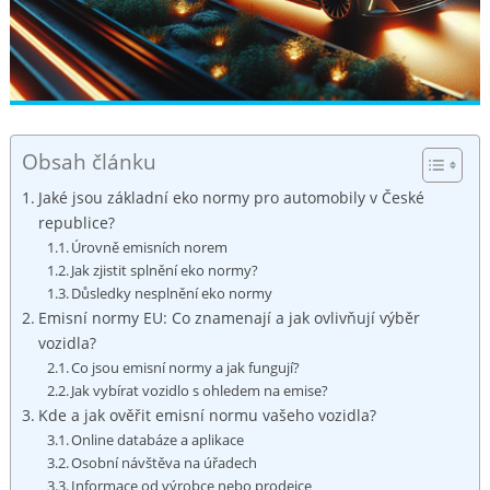
Obsah článku
Jaké jsou⁣ základní eko normy ⁣pro automobily v ‌České
republice?
Úrovně emisních norem
Jak⁣ zjistit ‍splnění ⁢eko normy?
Důsledky nesplnění eko normy
Emisní‍ normy EU:⁢ Co znamenají a jak ‌ovlivňují ​výběr⁢
vozidla?
Co jsou emisní normy a jak fungují?
Jak vybírat ⁤vozidlo s ohledem⁢ na emise?
Kde a jak ‍ověřit emisní ​normu vašeho vozidla?
Online databáze a aplikace
Osobní‍ návštěva na úřadech
Informace od ⁣výrobce nebo prodejce