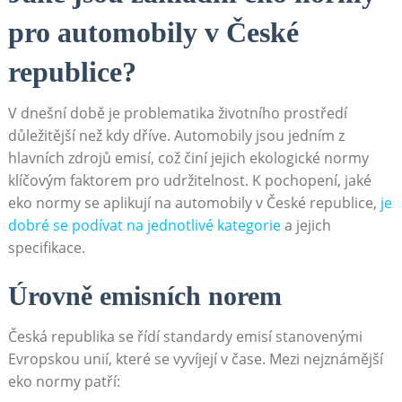
⁣pro automobily v ‌České
republice?
V dnešní době je problematika⁤ životního‍ prostředí
důležitější než kdy dříve. ‍Automobily jsou jedním z
hlavních zdrojů emisí, což činí jejich ekologické normy
klíčovým‌ faktorem pro‌ udržitelnost.‌ K pochopení, jaké
eko⁣ normy se aplikují na⁣ automobily v České republice,
je
⁤dobré se podívat ⁤na jednotlivé kategorie
a ⁤jejich
⁢specifikace.
Úrovně emisních norem
Česká republika se řídí ​standardy ‌emisí stanovenými
Evropskou unií,⁣ které se vyvíjejí v ⁢čase. Mezi ⁣nejznámější
eko normy patří: