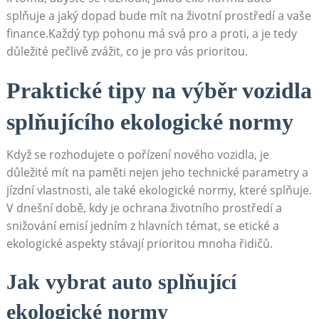
splňuje a​ jaký dopad bude mít ‍na životní prostředí a ⁢vaše
​finance.Každý typ pohonu má svá pro‌ a proti, ⁤a je tedy
důležité pečlivě zvážit,‍ co ⁣je pro vás ‍prioritou.
Praktické ⁤tipy na výběr vozidla‌
splňujícího ⁢ekologické normy
Když se rozhodujete o pořízení nového vozidla, je
důležité mít‍ na‌ paměti nejen jeho ⁢technické parametry a‌
jízdní vlastnosti, ale také ekologické⁢ normy, které⁢ splňuje.
V dnešní době, kdy je ⁣ochrana životního prostředí a
snižování emisí jedním z hlavních témat,⁢ se ‌etické a
ekologické aspekty‍ stávají prioritou mnoha​ řidičů.
Jak vybrat auto splňující
ekologické⁣ normy