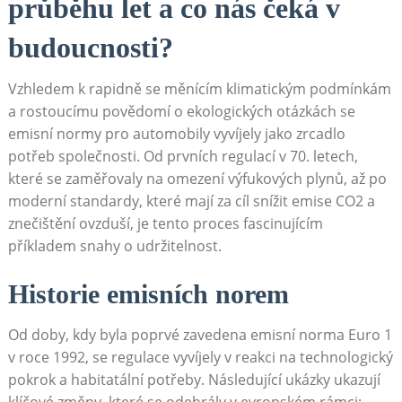
průběhu let ​a co nás čeká v
budoucnosti?
Vzhledem ‍k rapidně se měnícím klimatickým podmínkám
​a ‌rostoucímu povědomí o ekologických otázkách se
emisní normy pro⁣ automobily‌ vyvíjely jako zrcadlo
potřeb společnosti. Od prvních regulací‌ v 70. letech,⁤
které⁣ se zaměřovaly na omezení ‌výfukových plynů, až po
⁤moderní standardy, které mají za cíl snížit emise ⁤CO2 a
znečištění ovzduší, je⁤ tento⁣ proces fascinujícím
⁣příkladem snahy o udržitelnost.
Historie⁤ emisních norem
Od doby, kdy byla poprvé zavedena emisní norma Euro​ 1
v⁢ roce‍ 1992, se ​regulace​ vyvíjely v reakci na technologický
pokrok ⁣a habitatální potřeby. Následující ukázky ukazují