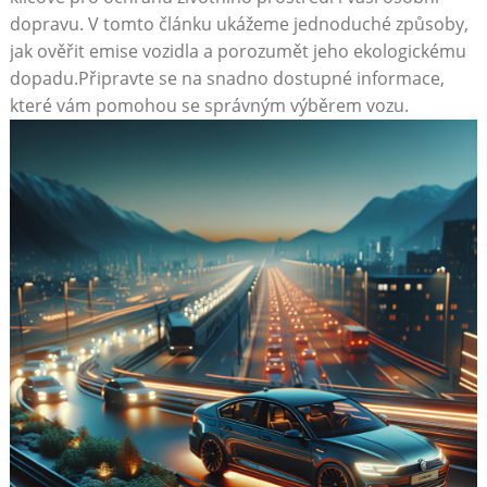
dopravu. V tomto⁣ článku‍ ukážeme jednoduché způsoby,
jak ověřit emise vozidla a porozumět jeho ekologickému
dopadu.Připravte se na⁤ snadno⁤ dostupné informace,
které vám pomohou se správným výběrem vozu.