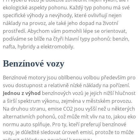
ekologické aspekty pohonu. Každý typ pohonu⁤ má své‍
specifické ​výhody a nevýhody, které ‍ovlivňují​ nejen
náklady na provoz, ale také⁣ jeho dopad na životní
⁣prostředí. Abychom vám pomohli lépe se⁤ orientovat,
podíváme ‍se blíže ‌na čtyři hlavní typy pohonů: benzín,
nafta, hybridy ⁣a elektromobily.
Benzínové vozy
Benzínové motory jsou ‌oblíbenou volbou především ⁤pro
svou dostupnost ‌a relativně​ nízké náklady⁢ na pořízení.
Jednou z výhod
benzínových vozů ‍je jejich nižší ‌hlučnost ​
a širší ⁢spektrum výkonu, zejména v‍ městském‌ provozu.
Na druhou stranu, emise CO2 jsou vyšší než⁢ u některých
alternativních pohonů, což může mít vliv ⁢na to, jakou eko
normu auto splňuje. ​Pro ty, kteří ‌preferují ⁢benzínové
vozy, je ⁤důležité ⁤sledovat⁣ úroveň emisí, protože ⁣to může
ovlivnit ⁣náklady na ​povolení k provozu.