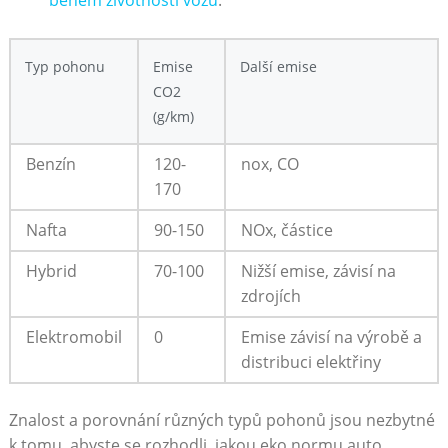
Typ pohonu
Emise
Další emise
CO
2
(g/km)
Benzín
120-
nox, CO
170
Nafta
90-150
NOx, částice
Hybrid
70-100
Nižší ⁢emise,‍ závisí na
zdrojích
Elektromobil
0
Emise závisí na ⁤výrobě a
distribuci elektřiny
Znalost a porovnání různých typů‌ pohonů jsou nezbytné
k tomu, abyste se rozhodli,​ jakou ⁣eko ​normu auto⁤