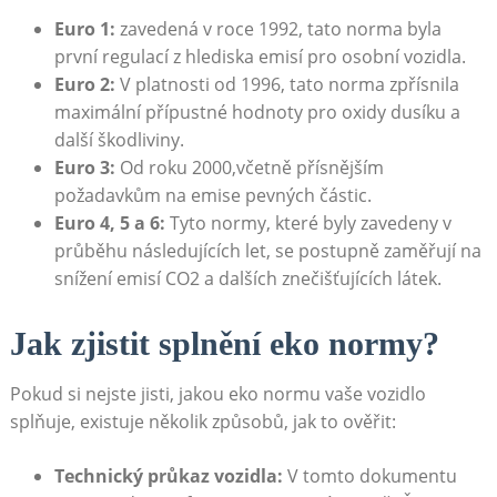
Euro‍ 1:
zavedená v roce 1992, tato norma⁢ byla
první regulací​ z hlediska emisí pro osobní​ vozidla.
Euro 2:
V⁢ platnosti od 1996, tato norma zpřísnila
maximální přípustné ​hodnoty pro⁤ oxidy dusíku a ​
další škodliviny.
Euro 3:
‍Od roku 2000,včetně přísnějším
požadavkům na emise‍ pevných ​částic.
Euro⁢ 4,⁤ 5 a 6:
Tyto normy, které byly zavedeny v
průběhu následujících let, se ⁤postupně zaměřují na
‌snížení emisí CO2 a⁣ dalších znečišťujících látek.
Jak⁣ zjistit ‍splnění ⁢eko normy?
Pokud si ⁤nejste jisti, jakou eko normu​ vaše vozidlo
splňuje, existuje ‍několik způsobů,‍ jak to ověřit:
Technický⁢ průkaz vozidla:
V ⁢tomto dokumentu