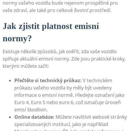
normy vašeho vozidla bude ​nejenom prospěšné pro
vaše zdraví, ale také⁢ pro celkové životní prostředí.
Jak ​zjistit platnost emisní
normy?
Existuje několik způsobů,⁣ jak ⁣ověřit, zda vaše vozidlo
splňuje aktuální⁣ emisní normy. Zde jsou praktické kroky,
kterými můžete začít:
Přečtěte⁢ si technický ‍průkaz:
V technickém
průkazu‌ vašeho⁤ vozidla ‌by měly být uvedeny⁢
informace o emisní normě.‍ Hledejte označení jako ​
Euro 4, Euro 5 nebo euro 6, ⁢což označuje⁣ úroveň
emisí škodlivin.
Online databáze:
Můžete navštívit webové ​stránky
specializovaných⁤ institucí, jako je například