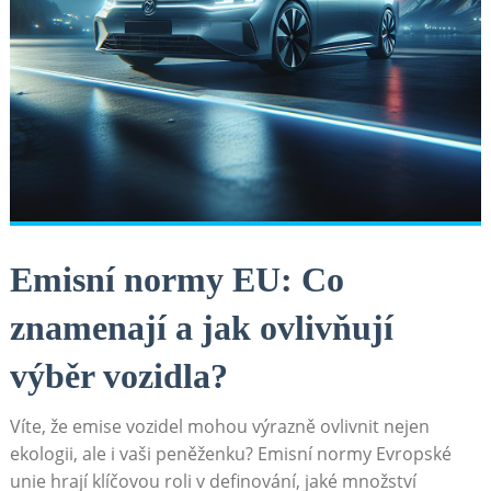
Emisní‍ normy EU:⁢ Co
znamenají a jak ‌ovlivňují ​
výběr⁢ vozidla?
Víte, že emise vozidel mohou výrazně ovlivnit ‍nejen
ekologii,⁣ ale i ​vaši peněženku? Emisní normy Evropské
⁤unie hrají klíčovou roli v definování, jaké⁢ množství