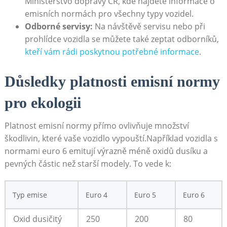
Ministerstvo ⁣dopravy ČR,‌ kde ⁤najdete informace o
emisních ‌normách ​pro všechny ‍typy vozidel.
Odborné servisy:
Na návštěvě ‍servisu ‌nebo při
prohlídce vozidla se ⁢můžete ⁣také zeptat odborníků,
kteří⁤ vám​ rádi ‌poskytnou potřebné informace
.
Důsledky platnosti ‍emisní normy
⁣pro ekologii
Platnost emisní normy přímo ovlivňuje ‍množství
škodlivin, které vaše⁣ vozidlo vypouští.Například vozidla s
normami euro 6 ‍emitují výrazně méně oxidů dusíku a
pevných částic ‌než starší modely. To vede k:
Typ emise
Euro ‍4
Euro 5
Euro 6
Oxid ⁤dusičitý⁤
250
200
80