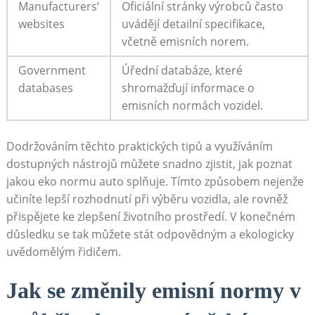
Manufacturers‘
Oficiální‍ stránky výrobců často
⁣websites
‌uvádějí detailní⁤ specifikace,
včetně emisních​ norem.
Government
Úřední databáze, které
databases
shromažďují informace o
emisních normách​ vozidel.
Dodržováním ⁣těchto praktických tipů a využíváním
dostupných nástrojů‌ můžete⁣ snadno zjistit, jak poznat​
jakou ‍eko ⁤normu​ auto splňuje. ⁢Tímto⁣ způsobem nejenže
⁣učiníte⁣ lepší ⁤rozhodnutí při výběru vozidla, ale rovněž
přispějete ke zlepšení životního prostředí.⁢ V konečném
důsledku se tak můžete stát odpovědným a ekologicky
uvědomělým řidičem.
Jak se změnily emisní normy v​