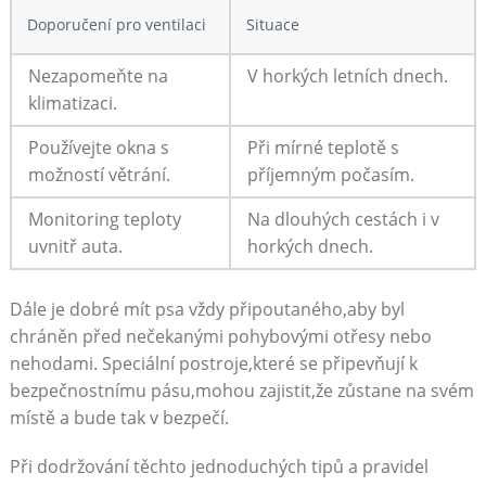
Doporučení pro ventilaci
Situace
Nezapomeňte na⁣
V horkých letních dnech.
klimatizaci.
Používejte okna s
Při mírné teplotě s
možností větrání.
příjemným‍ počasím.
Monitoring teploty
Na dlouhých cestách i ⁤v
uvnitř auta.
horkých dnech.
Dále je dobré mít ‍psa vždy ⁣připoutaného,aby⁣ byl
chráněn před nečekanými pohybovými otřesy nebo
nehodami. ⁤Speciální postroje,které se⁤ připevňují k
bezpečnostnímu pásu,mohou zajistit,že zůstane na⁤ svém‌
místě a bude tak v bezpečí.
Při dodržování těchto jednoduchých tipů a pravidel