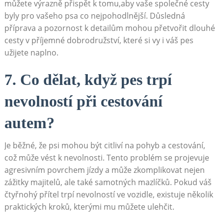
můžete výrazně ​přispět⁤ k tomu,aby vaše společné cesty
byly pro vašeho psa co nejpohodlnější. Důsledná⁤
příprava a pozornost ⁢k detailům mohou ‌přetvořit dlouhé⁤
cesty v příjemné dobrodružství, ⁣které si vy i váš⁣ pes
užijete naplno.
7. Co dělat, když pes trpí
nevolností ​při cestování​
autem?
Je běžné, že psi mohou být citliví na pohyb a⁣ cestování,
což může vést k nevolnosti. Tento ‍problém se projevuje
agresivním povrchem ⁣jízdy a může zkomplikovat nejen
zážitky majitelů, ale také samotných ⁣mazlíčků. ‍Pokud váš
čtyřnohý přítel trpí nevolností ⁢ve vozidle, existuje několik
praktických kroků, kterými⁣ mu ‌můžete ulehčit.