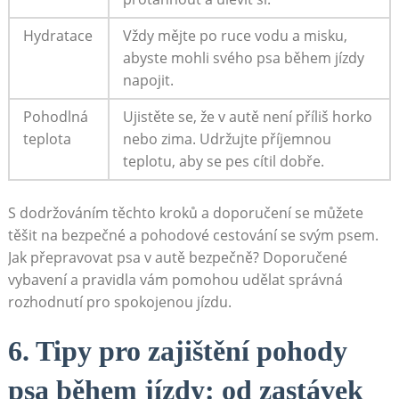
Hydratace
Vždy‍ mějte po ruce vodu a misku,
abyste mohli svého psa ‌během ⁢jízdy
napojit.
Pohodlná
Ujistěte se, že⁢ v autě není příliš horko
teplota
nebo zima.⁤ Udržujte příjemnou
‌teplotu, aby se pes ‍cítil dobře.
S dodržováním těchto kroků a doporučení se můžete
těšit na bezpečné a ‍pohodové ‍cestování​ se svým psem.
Jak přepravovat ⁣psa v autě bezpečně? Doporučené
vybavení a pravidla vám pomohou udělat správná
rozhodnutí pro spokojenou jízdu.
6. Tipy pro zajištění pohody
psa⁢ během jízdy: od zastávek