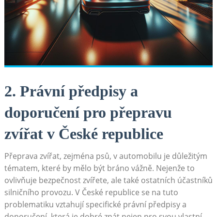
2. Právní předpisy a
doporučení ⁤pro ‍přepravu
zvířat v České republice
Přeprava zvířat, ⁢zejména psů, v automobilu je důležitým⁣
tématem, které by mělo⁢ být​ bráno vážně. ⁢Nejenže to
ovlivňuje bezpečnost​ zvířete, ale také ostatních účastníků‍
silničního ⁤provozu. ⁤V České⁣ republice se na tuto
problematiku‍ vztahují specifické právní předpisy a‍
doporučení,⁤ která je dobré znát nejen pro svou vlastní