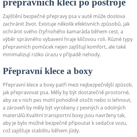
přepravních klecí ⁣po postroje
Zajištění bezpečné přepravy⁣ psa v autě může doslova​
zachránit život. Existuje ​několik efektivních způsobů, jak
ochránit svého čtyřnohého kamaráda během cest, ⁢a
výběr správného ⁤vybavení hraje klíčovou roli. Různé typy
přepravních pomůcek‍ nejen zajišťují⁣ komfort, ale také
minimalizují riziko úrazu ‍v případě nehody.
Přepravní klece a boxy
Přepravní klece a⁣ boxy patří​ mezi nejbezpečnější způsob,
jak přepravovat psa. Měly by být dostatečně prostorné,⁤
aby se⁣ v nich pes mohl pohodlně otočit nebo si lehnout,
a zároveň⁤ by měly být vyrobeny ‍z‍ pevných a odolných
‍materiálů.Kvalitní transportní⁢ boxy jsou navrženy tak,⁣
aby je bylo možné bezpečně připoutat ⁢k sedačce‌ vozu,
což zajišťuje stabilitu⁢ během jízdy.