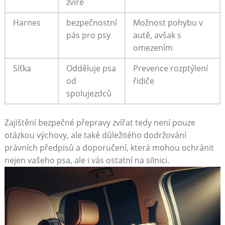
zvíře
Harnes
bezpečnostní
Možnost⁤ pohybu v
pás pro psy
autě, avšak s
omezením
Síťka
Odděluje‌ psa
Prevence rozptýlení⁢
od
řidiče
spolujezdců
Zajištění bezpečné přepravy⁢ zvířat tedy není pouze
otázkou výchovy, ale také důležitého dodržování
právních předpisů ⁣a doporučení,⁤ která⁢ mohou ochránit
nejen vašeho psa, ‍ale ‌i vás ⁢ostatní na‌ silnici.