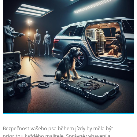
Bezpečnost vašeho psa během⁢ jízdy by měla být​
prioritou každého majitele. Správné vybavení a‍