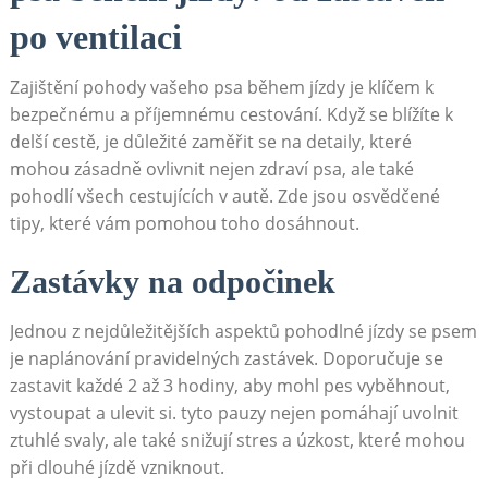
‍po ventilaci
Zajištění pohody vašeho psa ⁣během jízdy je klíčem k ​
bezpečnému a příjemnému cestování. Když ⁤se blížíte k
‍delší cestě, je důležité ⁢zaměřit se na detaily, které⁢
mohou zásadně ​ovlivnit nejen ⁤zdraví psa,⁢ ale​ také
‌pohodlí ​všech cestujících v ⁤autě. Zde jsou osvědčené
tipy, které vám pomohou toho dosáhnout.
Zastávky na⁤ odpočinek
Jednou z nejdůležitějších aspektů ⁣pohodlné jízdy se psem
je naplánování pravidelných zastávek. Doporučuje se
zastavit každé 2 až 3 ⁣hodiny,⁣ aby mohl pes vyběhnout,
‍vystoupat⁣ a ulevit ⁤si. tyto pauzy nejen pomáhají uvolnit⁤
ztuhlé svaly, ale také snižují stres a úzkost, ⁣které mohou
při dlouhé jízdě vzniknout.