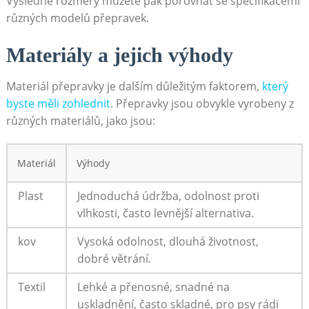
Výsledné rozměry můžete pak porovnat se specifikacemi
různých ​modelů přepravek.
Materiály a jejich výhody
Materiál⁤ přepravky je ⁤dalším důležitým ⁣faktorem,
který⁤
byste měli zohlednit
. Přepravky jsou obvykle vyrobeny z
různých​ materiálů, jako jsou:
Materiál
Výhody
Plast
Jednoduchá údržba, odolnost proti
vlhkosti,‌ často levnější alternativa.
kov
Vysoká odolnost, dlouhá životnost,
⁤dobré větrání.
Textil
Lehké a ​přenosné, snadné na
uskladnění, často skladné, ‌pro psy rádi‍