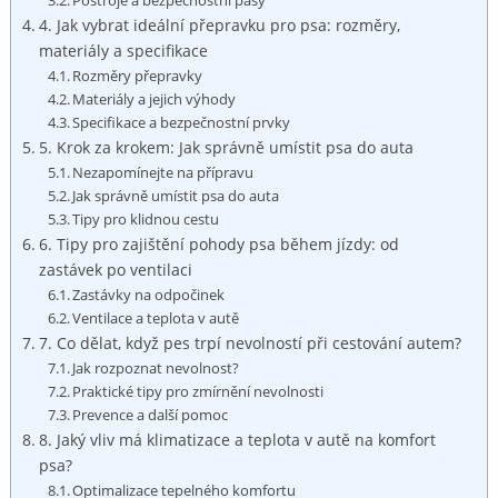
Postroje a bezpečnostní pásy
4. Jak vybrat ideální přepravku pro psa: rozměry,
materiály a specifikace
Rozměry ​přepravky
Materiály a jejich výhody
Specifikace a⁢ bezpečnostní prvky
5. Krok za ⁣krokem: Jak správně umístit psa do auta
Nezapomínejte na přípravu
Jak ⁢správně umístit psa do auta
Tipy pro klidnou cestu
6. Tipy pro zajištění pohody psa⁢ během jízdy: od
zastávek ‍po ventilaci
Zastávky na⁤ odpočinek
Ventilace a teplota v autě
7. Co dělat, když pes trpí nevolností ​při cestování​ autem?
Jak rozpoznat nevolnost?
Praktické⁤ tipy pro zmírnění nevolnosti
Prevence a další pomoc
8.⁣ Jaký vliv má⁤ klimatizace a teplota v autě na komfort
⁣psa?
Optimalizace ⁢tepelného komfortu