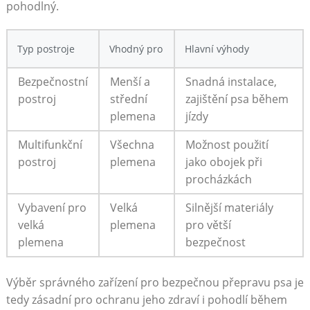
‌pohodlný.
Typ ‌postroje
Vhodný pro
Hlavní výhody
Bezpečnostní
Menší a ​
Snadná‌ instalace,
postroj
střední
zajištění psa⁢ během
plemena
jízdy
Multifunkční
Všechna
Možnost použití ​
postroj
plemena
jako obojek ‍při
procházkách
Vybavení pro
Velká
Silnější materiály
velká
plemena
pro‌ větší‌
plemena
bezpečnost
Výběr správného zařízení ⁢pro bezpečnou přepravu psa je
tedy zásadní⁣ pro ochranu jeho zdraví i pohodlí během