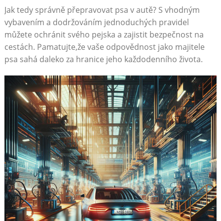
Jak tedy správně ‌přepravovat psa v autě? S vhodným
vybavením‍ a dodržováním jednoduchých pravidel
⁣můžete ochránit svého pejska a zajistit bezpečnost na
‍cestách.​ Pamatujte,že vaše odpovědnost jako majitele
psa sahá daleko za hranice jeho každodenního života.