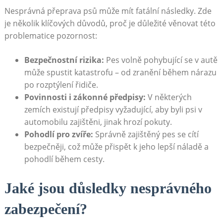
Nesprávná ‌přeprava psů může mít fatální⁣ následky. Zde
je několik⁣ klíčových důvodů,⁢ proč je důležité ⁣věnovat ⁣této
problematice pozornost:
Bezpečnostní rizika:
Pes volně pohybující se v autě
může spustit katastrofu – od zranění‌ během nárazu
po rozptýlení⁤ řidiče.
Povinnosti⁢ i zákonné předpisy:
V některých
zemích existují předpisy vyžadující, aby​ byli psi v
⁤automobilu zajištěni, jinak⁤ hrozí pokuty.
Pohodlí pro zvíře:
Správně⁢ zajištěný pes se cítí
bezpečněji, což může přispět‍ k jeho lepší ⁣náladě a
pohodlí během⁣ cesty.
Jaké ‍jsou důsledky nesprávného
zabezpečení?