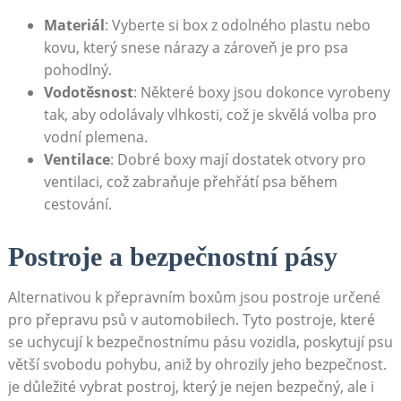
Materiál
:⁢ Vyberte si box z odolného plastu nebo
⁢kovu, který⁤ snese nárazy a zároveň je pro psa
pohodlný.
Vodotěsnost
: Některé boxy jsou dokonce vyrobeny
tak, aby ⁤odolávaly vlhkosti, což je skvělá volba pro
vodní‌ plemena.
Ventilace
: Dobré boxy ⁣mají dostatek otvory‍ pro
ventilaci, což zabraňuje‌ přehřátí psa během
cestování.
Postroje a bezpečnostní pásy
Alternativou k přepravním​ boxům jsou postroje určené
pro přepravu psů v automobilech. Tyto ⁤postroje, ‍které
se uchycují k ⁤bezpečnostnímu pásu vozidla, poskytují‍ psu
větší svobodu pohybu, aniž by ohrozily ‌jeho bezpečnost.
je důležité vybrat‌ postroj, který je nejen bezpečný, ale i