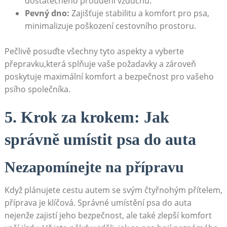
dostatečného​ proudění vzduchu.
Pevný dno:
Zajišťuje stabilitu a komfort pro psa,
minimalizuje ⁣poškození ‍cestovního prostoru.
Pečlivě posuďte​ všechny tyto aspekty a vyberte
přepravku,která⁢ splňuje⁣ vaše ⁢požadavky ⁢a zároveň
poskytuje maximální⁤ komfort a bezpečnost pro vašeho
psího společníka.
5. Krok za ⁣krokem: Jak
správně umístit psa do auta
Nezapomínejte na přípravu
Když plánujete cestu autem se svým čtyřnohým přítelem,⁣
příprava je klíčová. Správné umístění psa do auta
nejenže zajistí‍ jeho​ bezpečnost, ale také zlepší komfort