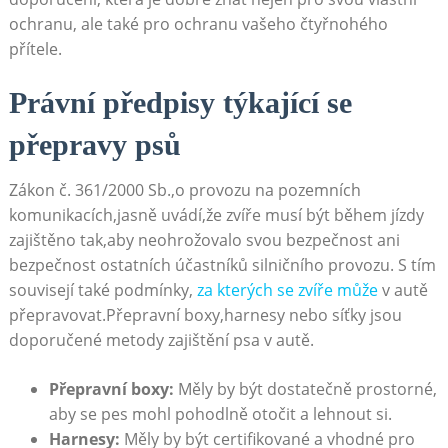
ochranu, ale ⁣také‍ pro ochranu‍ vašeho ​čtyřnohého
přítele.
Právní předpisy ⁣týkající se ​
přepravy psů
Zákon⁣ č. 361/2000 Sb.,o provozu ​na ⁤pozemních
komunikacích,jasně uvádí,že zvíře musí být⁣ během jízdy
zajištěno tak,aby neohrožovalo ⁢svou bezpečnost ⁤ani
bezpečnost ostatních účastníků silničního provozu. ‌S tím
souvisejí také podmínky,
za kterých se zvíře může
v​ autě
přepravovat.Přepravní boxy,harnesy nebo síťky jsou
doporučené ⁣metody ‍zajištění psa ⁣v⁢ autě.
Přepravní boxy:
Měly by ⁢být dostatečně prostorné,
aby se pes mohl pohodlně​ otočit a lehnout ⁣si.
Harnesy:
Měly ​by být certifikované a vhodné pro