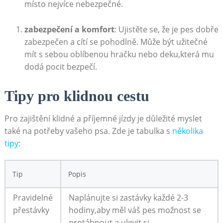
místo nejvíce⁣ nebezpečné.
zabezpečení a komfort
: Ujistěte se, že ‍je ​pes dobře
zabezpečen a cítí se⁤ pohodlně. Může být užitečné
mít s ⁣sebou oblíbenou hračku nebo deku,která mu‍
dodá pocit bezpečí.
Tipy pro klidnou cestu
Pro zajištění klidné a⁢ příjemné jízdy ⁣je důležité myslet
také na ‌potřeby vašeho psa. Zde je tabulka s
několika
tipy
:
Tip
Popis
Pravidelné
Naplánujte si zastávky každé 2-3
přestávky
hodiny,aby měl váš pes možnost se
protáhnout a ulevit si.