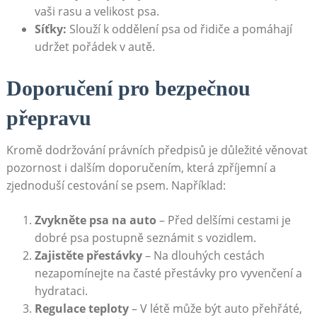
vaši rasu a velikost⁣ psa.
Síťky:
⁢Slouží k oddělení psa⁤ od řidiče a pomáhají
udržet pořádek v autě.
Doporučení pro bezpečnou⁤
přepravu
Kromě ⁢dodržování právních předpisů⁤ je‌ důležité věnovat
pozornost i ⁣dalším doporučením, která zpříjemní a
zjednoduší cestování⁤ se psem. Například:
Zvykněte psa ‌na auto
– Před⁣ delšími cestami je
dobré psa postupně seznámit s vozidlem.
Zajistěte přestávky
– Na dlouhých ⁢cestách
nezapomínejte na časté⁣ přestávky pro vyvenčení a
hydrataci.
Regulace teploty
– V létě může ‌být auto přehřáté, ​