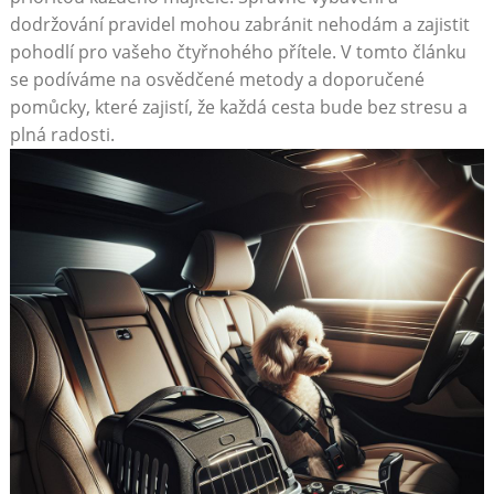
dodržování pravidel mohou zabránit nehodám a zajistit
pohodlí pro vašeho čtyřnohého‍ přítele. V tomto článku
se podíváme na osvědčené metody a doporučené
pomůcky, které zajistí, že každá⁤ cesta ​bude bez stresu a
plná radosti.