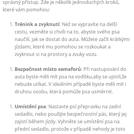
správný přístup. Zde je několik jednoduchých kroků,
které vám ​pomohou:
Trénink a zvyknutí
: Než se vypravíte na delší
cestu, vezměte ⁣si chvíli na to, abyste ‌svého psa
naučili, jak se dostat do auta. Můžete začít krátkými
jízdami, které mu pomohou se ⁤rozkoukat a
⁤zvyknout ⁢si na prostory a zvuky ​vozu.
Bezpečnost místo semaforů
: Při nastupování do
auta byste ⁣měli mít psa na vodítku,aby se ujistil,že
nebude utíkat. V ideálním případě byste měli mít i
druhou osobu,​ která pomůže psa usměrnit.
Umístění psa
: Nastavte psí přepravku na zadní
sedadlo, nebo použijte‍ bezpečnostní pás,‌ který jej
zajistí během jízdy. Vyhněte se umístění ⁣psa na
přední sedadlo, protože v případě nehody⁤ je⁤ toto