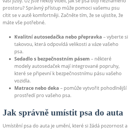
vaší‍ jízdy. Už jste někdy ⁣viděli,⁣ jak​ se‍ psa bojí neznámého
prostoru? Správný‍ přístup může pomoci vašemu psu
cítit se v autě komfortněji. Začněte tím, že se ‍ujistíte, že
máte vše potřebné.
Kvalitní‌ autosedačka nebo přepravka
– vyberte si
takovou, která odpovídá ​velikosti a váze ⁢vašeho⁤
psa.
Sedadlo ​s​ bezpečnostním pásem
– některé
modely autosedaček mají integrované popruhy,
které se připevní k bezpečnostnímu pásu vašeho
vozidla.
Matrace nebo deka
– pomůže vytvořit pohodlnější
prostředí ⁣pro vašeho psa.
Jak ⁢správně umístit psa do auta
Umístění psa do auta je umění, ⁤které si žádá pozornost a