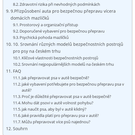
Zdravotní rizika při nevhodných podmínkách
9.Přizpůsobení​ auta⁤ pro bezpečnou přepravu vícera
domácích mazlíčků
Prostorový a organizační přístup
Doporučené vybavení​ pro bezpečnou přepravu
Psychická pohoda mazlíčků
10. Srovnání různých modelů bezpečnostních postrojů
pro psy‍ na českém⁢ trhu
Klíčové vlastnosti bezpečnostních postrojů
Srovnání nejpopulárnějších modelů na českém trhu
FAQ
Jak přepravovat psa v autě ‌bezpečně?
jaké vybavení potřebujete ⁣pro bezpečnou přepravu psa ​v
autě?
Proč je důležité přepravovat psa v autě ⁣bezpečně?
Mohu dát psovi v autě volnost pohybu?
jak naučit psa, aby byl v autě klidný?
Jaké pravidla platí pro přepravu⁣ psa v ‌autě?
Můžu přepravovat více psů najednou?
Souhrn