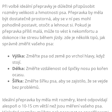
Při volbě ideální⁣ přepravky je důležité přizpůsobit
rozměry velikosti a ⁢hmotnosti psa. Přepravka by ⁣měla
být dostatečně prostorná, aby se v ní pes mohl
‍pohodlně postavit, otočit⁣ a lehnout si. Pokud je
přepravka příliš malá, může to vést k‌ nekomfortu a
dokonce i‍ ke stresu během jízdy. zde je​ několik tipů, jak
správně změřit ​vašeho psa:
Výška:
Změřte psa od země po vrchol hlavy,‌ když‍
stojí.
Délka:
Změřte vzdálenost od špičky⁣ nosu‍ po kořen⁢
ocasu.
Šířka:
Změřte šířku psa, aby se zajistilo, že se vejde
bez problémů.
Ideální přepravka by měla mít rozměry, které odpovídají
alespoň o⁤ 10-15 cm větší než jsou⁢ měření vašeho psa.