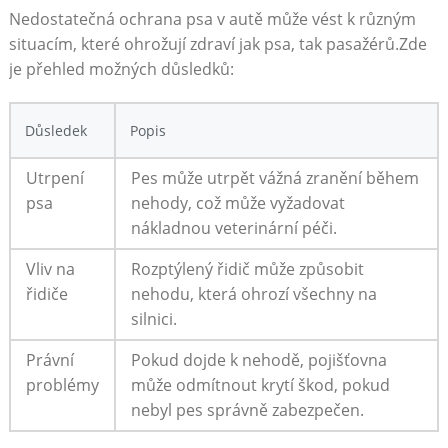
Nedostatečná ⁤ochrana psa v autě může vést k různým
situacím, ⁤které‌ ohrožují zdraví‌ jak psa, tak pasažérů.Zde
je přehled možných důsledků:
Důsledek
Popis
Utrpení
Pes může utrpět vážná zranění ‌během
psa
‌nehody, což může vyžadovat
nákladnou veterinární péči.
Vliv‍ na
Rozptýlený řidič může způsobit
řidiče
nehodu, která ohrozí všechny na
⁣silnici.
Právní
Pokud dojde k nehodě, pojišťovna⁢
problémy
může odmítnout ⁤krytí škod, pokud
nebyl pes správně zabezpečen.