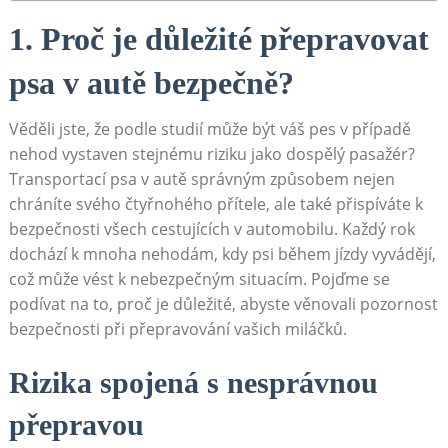
1.⁤ Proč je důležité přepravovat
psa‌ v autě bezpečně?
Věděli⁣ jste,⁤ že podle ‌studií může být váš pes v případě
nehod vystaven stejnému riziku jako dospělý pasažér?
Transportací⁢ psa v autě správným ‍způsobem nejen‍
chráníte svého čtyřnohého přítele, ale také přispíváte k‌
bezpečnosti všech cestujících v automobilu. Každý rok
dochází k mnoha nehodám, kdy​ psi​ během jízdy vyvádějí,
což může⁢ vést k nebezpečným situacím. Pojďme ‌se
podívat​ na ‌to, proč je důležité, abyste věnovali pozornost
bezpečnosti při přepravování vašich miláčků.
Rizika‌ spojená s nesprávnou⁣
přepravou