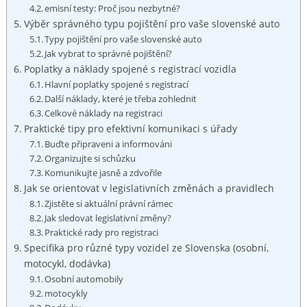
emisní testy: ‍Proč jsou nezbytné?
Výběr ‍správného typu ‍pojištění ​pro‍ vaše​ slovenské auto
Typy pojištění pro ‌vaše slovenské auto
Jak vybrat to⁤ správné⁢ pojištění?
Poplatky a náklady spojené s registrací​ vozidla
Hlavní ⁣poplatky ⁤spojené‌ s registrací
Další náklady, které je třeba zohlednit
Celkové⁤ náklady⁤ na registraci
Praktické⁢ tipy ​pro efektivní‍ komunikaci s úřady
Buďte připraveni a informováni
Organizujte si schůzku
Komunikujte ​jasně a ⁤zdvořile
Jak se⁤ orientovat v legislativních změnách a pravidlech
Zjistěte si aktuální právní ‌rámec
Jak ⁣sledovat legislativní změny?
Praktické ⁢rady ⁤pro registraci
Specifika pro různé typy vozidel ze Slovenska‌ (osobní,
motocykl, dodávka)
Osobní automobily
motocykly