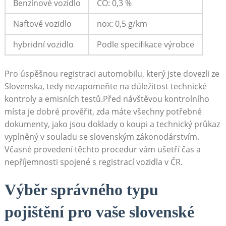
Benzínové​ vozidlo
CO: 0,3 %
Naftové vozidlo
nox: 0,5 g/km
hybridní vozidlo
Podle specifikace výrobce
Pro úspěšnou ⁣registraci⁣ automobilu, který‌ jste ‍dovezli ⁤ze
Slovenska, tedy nezapomeňte na ​důležitost ‍technické
kontroly a emisních testů.Před návštěvou‌ kontrolního
místa je dobré prověřit, zda máte všechny potřebné
dokumenty,‍ jako jsou doklady o koupi ​a technický průkaz
vyplněný⁢ v souladu se slovenským zákonodárstvím.
⁣Včasné provedení ​těchto procedur ​vám ušetří čas a
‌nepříjemnosti ​spojené s‌ registrací vozidla v ČR.
Výběr ‍správného typu
‍pojištění ​pro‍ vaše​ slovenské