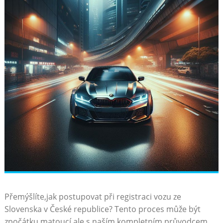
Přemýšlíte,jak postupovat ⁣při ​registraci vozu ze
Slovenska​ v České ‍republice? Tento proces může být
zpočátku matoucí,ale s naším kompletním průvodcem