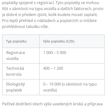
poplatky​ spojené s registrací. Tyto poplatky se mohou⁢
lišit v závislosti na typu vozidla ‌a dalších faktorech, ‌proto
je ⁤dobré si předem ‍zjistit, ⁤kolik budete muset zaplatit.
Pro lepší přehled o nákladech ⁢a poplatcích si můžete
⁤prohlédnout tabulku ‍níže.
Typ‍ poplatku
Výše poplatku ⁤(CZK)
Registrace
1 000 – 5 000
vozidla
Technická
400 – 1 200
kontrola
Ekologický‍
0 – 10 000 (v závislosti na typu
poplatek
vozidla)
Pečlivé dodržení všech výše uvedených kroků a příprava⁢