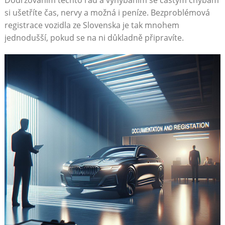
si ušetříte čas, nervy a možná ‌i‍ peníze. Bezproblémová⁤
registrace‍ vozidla ze Slovenska je⁢ tak ‍mnohem
⁣jednodušší, ⁤pokud se na ni důkladně ⁤připravíte.