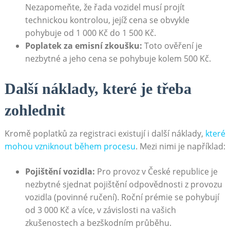
Nezapomeňte, že řada​ vozidel musí projít
⁤technickou kontrolou, ‌jejíž cena se‍ obvykle‌
pohybuje od 1​ 000 Kč ‌do 1 500 Kč.
Poplatek za ‌emisní zkoušku:
Toto ověření je
nezbytné a jeho ⁢cena se pohybuje kolem 500 Kč.
Další náklady, které je třeba
zohlednit
Kromě⁢ poplatků ⁢za registraci ⁢existují‍ i další náklady,
které
‌mohou vzniknout ‍během procesu
. Mezi ​nimi​ je například:
Pojištění‍ vozidla:
Pro provoz⁣ v České republice je
nezbytné sjednat‍ pojištění​ odpovědnosti z provozu
vozidla⁣ (povinné ručení). Roční prémie se pohybují
od 3 000 Kč a více, v ⁣závislosti na vašich​
zkušenostech a bezškodním průběhu.