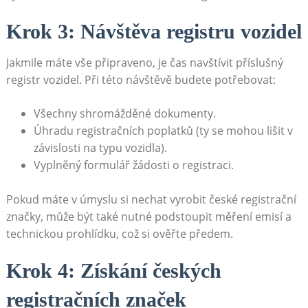
Krok 3: Návštěva registru‌ vozidel
Jakmile ‍máte vše ​připraveno, ⁣je ​čas navštívit příslušný
registr vozidel.‍ Při této návštěvě budete potřebovat:
Všechny shromážděné dokumenty.
Úhradu registračních poplatků ​(ty se ⁢mohou lišit ⁢v
závislosti na typu‍ vozidla).
Vyplněný formulář ‍žádosti o​ registraci.
Pokud‌ máte‍ v ​úmyslu si nechat vyrobit ‌české registrační
značky, může být také nutné​ podstoupit měření emisí a
technickou prohlídku, což si ‌ověřte předem.
Krok ⁣4: Získání českých
registračních značek