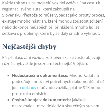
Každý rok se tisíce⁢ majitelů vozidel vydávají na cestu k
‌registraci svého ⁤auta,​ které‌ zakoupili na
‌Slovensku.Přestože⁣ to může vypadat⁣ jako prostý proces,
existuje mnoho ⁣nástrah, které mohou⁣ způsobit zdržení
nebo dokonce neúspěch při přihlášení. mnoho lidí se
setkává s problémy, které ⁣by se daly⁢ snadno vyhnout.
Nejčastější chyby
Při přihlašování vozidla ze Slovenska se často objevují
⁣různé⁤ chyby.⁣ Zde je seznam těch nejběžnějších:
Nedostatečná ⁤dokumentace:
Mnoho žadatelů⁤
podceňuje množství potřebných⁤ dokumentů, ať⁣ už
jde⁤ o ⁢
doklady
o původu vozidla, platné STK nebo
protokol o emisích.
Chybné údaje v dokumentech:
Jakákoli
nesrovnalost ‍mezi doklady a skutečným stavem