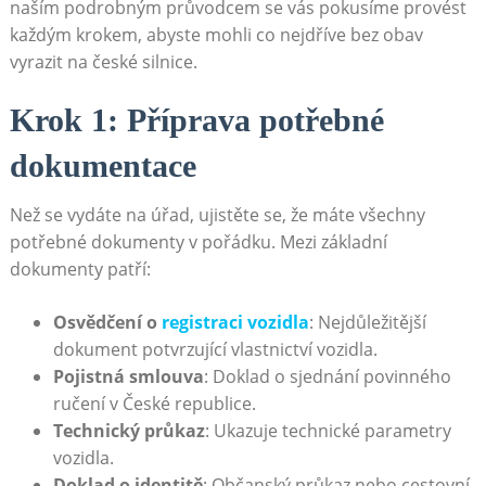
naším podrobným průvodcem se vás pokusíme provést
‍každým krokem, abyste mohli co nejdříve bez obav
vyrazit⁤ na české silnice.
Krok ⁤1: ‍Příprava potřebné
⁤dokumentace
Než ‌se vydáte na úřad, ujistěte se, že máte všechny
potřebné dokumenty‍ v pořádku.​ Mezi základní
dokumenty patří:
Osvědčení o
registraci‍ vozidla
:​ Nejdůležitější⁢
dokument potvrzující⁤ vlastnictví vozidla.
Pojistná smlouva
: Doklad o sjednání povinného
ručení ‍v České republice.
Technický průkaz
: Ukazuje ⁢technické ‌parametry
vozidla.
Doklad ‍o identitě
:‌ Občanský průkaz nebo ‍cestovní ​