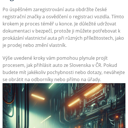
Po úspěšném zaregistrování auta obdržíte české
registrační značky a⁢ osvědčení o registraci‌ vozidla.‌ Tímto⁢
krokem je proces téměř‌ u konce. Je ⁢důležité udržovat
dokumentaci v bezpečí,⁢ protože ji můžete potřebovat‍ k⁢
prokázání vlastnictví ‌auta při různých příležitostech, ‌jako⁤
je‌ prodej‍ nebo změní vlastník.
Výše uvedené kroky vám pomohou⁣ plynule projít
procesem, ​jak přihlásit auto‍ ze Slovenska ‌v ČR. Pokud
budete mít jakékoliv pochybnosti nebo dotazy,⁢ neváhejte
⁤se obrátit na⁤ odborníky nebo přímo na úřady.