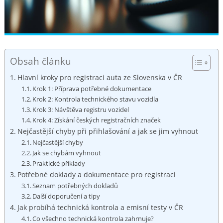
Obsah článku
Hlavní kroky ​pro ​registraci‌ auta ze Slovenska ⁢v ČR
Krok ⁤1: ‍Příprava potřebné ⁤dokumentace
Krok 2: Kontrola technického stavu vozidla
Krok 3: Návštěva registru‌ vozidel
Krok ⁣4: Získání českých registračních značek
Nejčastější⁤ chyby při přihlašování a jak se⁤ jim vyhnout
Nejčastější chyby
Jak⁣ se ⁢chybám⁣ vyhnout
Praktické příklady
Potřebné doklady a​ dokumentace pro registraci
Seznam⁣ potřebných dokladů
Další doporučení a⁤ tipy
Jak ​probíhá technická kontrola⁤ a emisní⁣ testy⁣ v ČR
Co⁣ všechno technická kontrola zahrnuje?