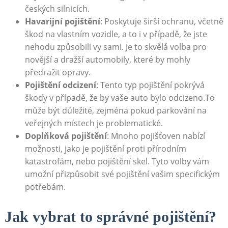
českých silnicích.
Havarijní‍ pojištění
: Poskytuje širší ochranu, včetně
‌škod na vlastním vozidle, ‍a⁢ to i v případě, že jste
nehodu způsobili vy sami.‍ Je to skvělá volba ‌pro
novější a ⁣dražší‍ automobily, které by‌ mohly
předražit ‌opravy.
Pojištění​ odcizení
: Tento typ pojištění pokrývá
⁣škody v případě, že by ⁤vaše‌ auto bylo odcizeno.To
může‌ být důležité,⁣ zejména pokud parkování na
veřejných místech ⁣je problematické.
Doplňková pojištění
: Mnoho pojišťoven nabízí
možnosti, jako‍ je pojištění proti přírodním
katastrofám, nebo pojištění ⁢skel. ​Tyto volby vám
‍umožní⁤ přizpůsobit své pojištění vašim specifickým
potřebám.
Jak vybrat to⁤ správné⁢ pojištění?