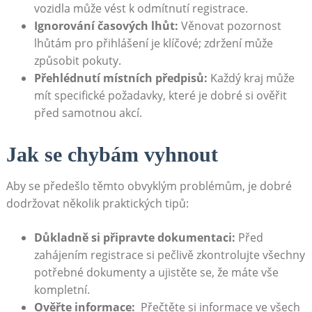
‌vozidla může vést k odmítnutí registrace.
Ignorování časových​ lhůt:
Věnovat ⁤pozornost
lhůtám pro přihlášení ⁤je klíčové; zdržení může
způsobit pokuty.
Přehlédnutí místních předpisů:
Každý⁢ kraj může
mít specifické ‍požadavky, které je dobré si⁣ ověřit⁤
před samotnou akcí.
Jak⁣ se ⁢chybám⁣ vyhnout
Aby se ‍předešlo ​těmto obvyklým problémům, je dobré
dodržovat několik ‌praktických ‌tipů:
Důkladně⁤ si ​připravte dokumentaci:
Před
zahájením registrace si pečlivě zkontrolujte⁣ všechny​
potřebné⁢ dokumenty a ujistěte ⁤se, že máte vše
kompletní.
Ověřte informace:
‍ Přečtěte si informace ve všech