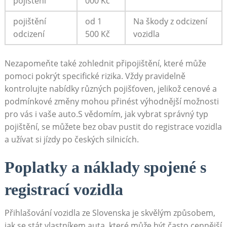
pojištění
‌000 ‌Kč
pojištění
od 1
Na škody z odcizení
odcizení
⁣500 Kč
vozidla
Nezapomeňte také zohlednit připojištění, které​ může
pomoci ⁣pokrýt specifické⁤ rizika. ⁤Vždy pravidelně
⁣kontrolujte nabídky různých pojišťoven, jelikož ⁢cenové ‌a
podmínkové změny ⁤mohou přinést výhodnější‌ možnosti
⁤pro vás ⁣i vaše auto.S vědomím, jak vybrat správný ⁣typ
pojištění, se můžete bez​ obav pustit do registrace vozidla
‌a užívat si jízdy ​po českých silnicích.
Poplatky a náklady spojené s
registrací​ vozidla
Přihlašování vozidla ze Slovenska je skvělým způsobem,
⁤jak ⁢se ⁢stát vlastníkem auta, které může být často cennější