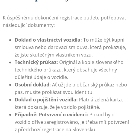
K úspěšnému dokončení registrace​ budete⁤ potřebovat
následující dokumenty:
Doklad o ⁤vlastnictví vozidla:
To může být kupní
smlouva nebo darovací ‌smlouva, která prokazuje,
že ‌jste skutečným vlastníkem vozu.
Technický průkaz:
Originál a kopie slovenského
technického průkazu, který‍ obsahuje všechny
důležité údaje o vozidle.
Osobní doklad:
Ať už‌ jde o občanský průkaz‍ nebo ​
pas, musíte prokázat svou identitu.
Doklad o pojištění vozidla:
Platná‍ zelená karta,
která dokazuje, že je vozidlo pojištěné.
Případně: Potvrzení o⁤ evidenci:
Pokud bylo
vozidlo dříve zaregistrováno, je třeba⁤ mít‌ potvrzení
⁢z ‌předchozí‌ registrace na Slovensku.