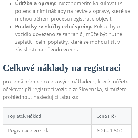
Údržba a opravy:
⁣ Nezapomeňte​ kalkulovat i s
potenciálními náklady​ na revize a opravy, které se
mohou během procesu ⁣registrace objevit.
Poplatky ​za služby ‌celní správy:
Pokud bylo
vozidlo dovezeno⁢ ze zahraničí, může být nutné
zaplatit i celní poplatky, ⁢které se mohou lišit v⁢
závislosti na​ původu vozidla.
Celkové⁤ náklady⁤ na registraci
pro‍ lepší ‍přehled o⁣ celkových nákladech, které můžete
očekávat ​při registraci⁢ vozidla ze Slovenska,⁢ si můžete
prohlédnout následující tabulku:
Poplatek/Náklad
Cena (Kč)
Registrace vozidla
800 – 1‌ 500