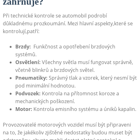
zahrnuje?
Při⁢ technické kontrole se automobil podrobí
důkladnému prozkoumání. Mezi ⁤hlavní aspekty,které se
kontrolují,patří:
Brzdy:
‌ Funkčnost a opotřebení brzdových
systémů.
Osvětlení:
Všechny světla musí ‌fungovat‍ správně,
včetně blinkrů a brzdových⁣ světel.
Pneumatiky:
​Správný ⁣tlak⁢ a vzorek, který‍ nesmí být
pod minimální hodnotou.
Podvozek:
⁤Kontrola na ⁢přítomnost koroze a
mechanických poškození.
Motor:
Kontrola emisního‍ systému a úniků kapalin.
Provozovatelé motorových vozidel ​musí⁤ být ‍připraveni​
na to, že jakékoliv zjištěné nedostatky ‍budou muset⁣ být