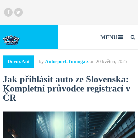
MENU
Dovoz Aut
by
Autosport-Tuning.cz
on
20 května, 2025
Jak přihlásit auto ze Slovenska:
Kompletní průvodce registrací v
ČR