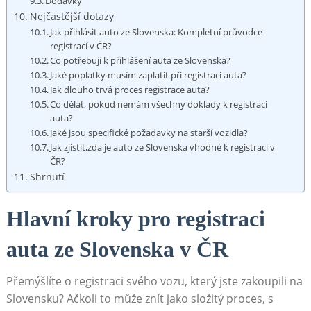
Dodávky
Nejčastější dotazy
Jak přihlásit auto⁣ ze Slovenska: Kompletní průvodce
registrací⁢ v ČR?
Co potřebuji k přihlášení ‍auta ze Slovenska?
Jaké poplatky musím​ zaplatit ​při registraci auta?
Jak dlouho ‌trvá proces registrace ‍auta?
Co dělat,‌ pokud⁤ nemám všechny doklady k registraci
auta?
Jaké‍ jsou specifické požadavky na starší vozidla?
Jak zjistit,zda je auto ze Slovenska vhodné ⁢k registraci v
⁤ČR?
Shrnutí
Hlavní kroky ​pro ​registraci‌
auta ze Slovenska ⁢v ČR
Přemýšlíte o registraci svého ⁢vozu, který ⁣jste zakoupili na
Slovensku? Ačkoli ⁣to může znít ⁢jako složitý proces,‍ s