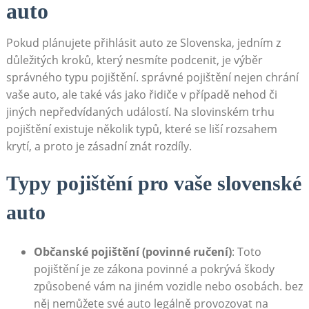
auto
Pokud plánujete přihlásit auto ze Slovenska, ⁣jedním z⁢
důležitých kroků, který⁢ nesmíte podcenit,⁢ je výběr
⁢správného typu pojištění. správné pojištění nejen chrání
vaše auto, ale ‍také⁤ vás ⁣jako řidiče v případě nehod či
jiných nepředvídaných událostí. Na slovinském trhu
pojištění⁤ existuje několik⁢ typů, které se liší ‍rozsahem⁣
krytí, a proto je zásadní⁢ znát rozdíly.
Typy pojištění pro ‌vaše slovenské
auto
Občanské pojištění (povinné ručení)
: Toto
pojištění ⁣je ⁤ze zákona povinné a pokrývá škody
způsobené vám na jiném vozidle ⁣nebo osobách.‍ bez
⁤něj nemůžete své auto legálně ‍provozovat na⁤