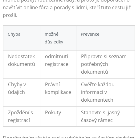
navštívit online ​fóra a porady‍ s lidmi, kteří tuto‌ cestu ​již
prošli.
Chyba
možné‍
Prevence
důsledky
Nedostatek
odmítnutí
Připravte ‍si⁢ seznam
‌dokumentů
registrace
potřebných​
dokumentů
Chyby v
Právní
Ověřte ⁣každou
údajích
komplikace
informaci v
dokumentech
Zpoždění ⁣s​
Pokuty
Stanovte si ⁣jasný
registrací
časový rámec
Dodržováním těchto rad a⁣ vyhýbáním se ⁤častým ⁣chybám