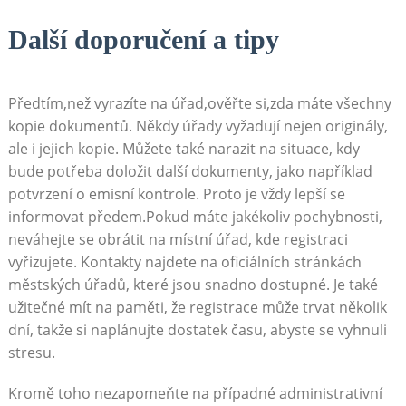
Další doporučení a⁤ tipy
‌ ​
Předtím,než vyrazíte na úřad,ověřte si,zda ‌máte všechny
kopie dokumentů.⁣ Někdy⁣ úřady vyžadují nejen originály,
ale‍ i ⁤jejich kopie. Můžete⁤ také narazit na ‌situace, kdy
bude potřeba doložit další dokumenty, jako například
potvrzení o⁣ emisní ⁣kontrole. ‌Proto je vždy‍ lepší se⁤
informovat předem.Pokud máte jakékoliv pochybnosti,⁣
neváhejte⁢ se obrátit na místní ⁤úřad, kde registraci
vyřizujete. Kontakty najdete na oficiálních stránkách‍
městských úřadů, které jsou‍ snadno dostupné. Je také
užitečné ‌mít na paměti, že registrace může trvat několik⁢
dní, takže si naplánujte⁢ dostatek času, ​abyste se vyhnuli
stresu.⁣
Kromě‌ toho nezapomeňte na případné‌ administrativní