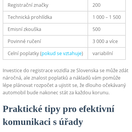
Registrační značky
200
Technická prohlídka
1 000 – ⁤1⁣ 500
Emisní zkouška
500
Povinné ručení
3 000 a více
Celní poplatky (
pokud se vztahuje
)
variabilní
Investice⁣ do registrace vozidla ze⁣ Slovenska se ⁢může zdát⁤
náročná, ​ale znalost poplatků a‌ nákladů vám ​pomůže​
lépe‍ plánovat⁣ rozpočet a ujistit se, že dlouho očekávaný
automobil bude nakonec ‍stát za každou korunu.
Praktické⁢ tipy ​pro efektivní‍
komunikaci s úřady