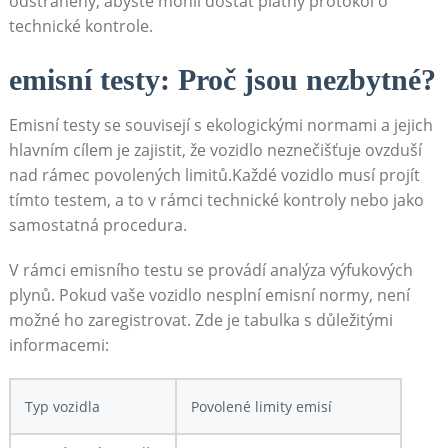
odstraněny, abyste mohli‌ dostat platný ‍protokol o
technické kontrole.
emisní testy: ‍Proč jsou nezbytné?
Emisní‍ testy se souvisejí s ekologickými normami a jejich
hlavním cílem ⁢je zajistit,⁢ že ‍vozidlo neznečišťuje ovzduší
nad rámec povolených limitů.Každé‌ vozidlo ⁣musí projít
tímto testem, a‍ to v rámci technické‍ kontroly‍ nebo jako ​
samostatná procedura.
V rámci emisního testu se provádí ‌analýza výfukových
plynů.⁤ Pokud‍ vaše vozidlo nesplní ‌emisní​ normy, není
možné‍ ho ⁣zaregistrovat. ‍Zde je tabulka s ‌důležitými
informacemi:
Typ vozidla
Povolené ‍limity emisí