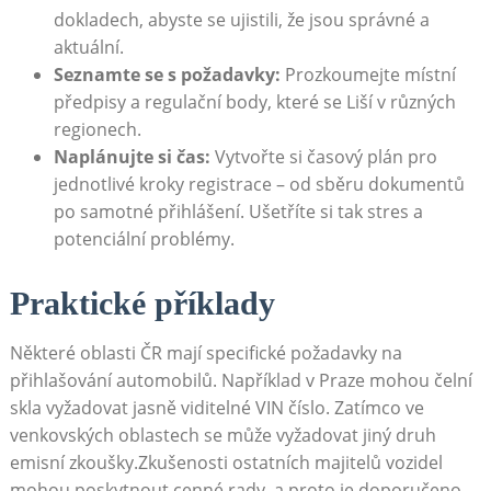
⁢dokladech,​ abyste se ujistili,⁣ že jsou správné a‍
aktuální.
Seznamte se⁤ s požadavky:
Prozkoumejte místní
předpisy a regulační ⁤body, které se Liší v různých
regionech.
Naplánujte si čas:
Vytvořte si časový plán pro
⁤jednotlivé kroky registrace⁣ – od sběru‌ dokumentů​
po samotné přihlášení. Ušetříte si tak⁣ stres a
potenciální problémy.
Praktické příklady
Některé oblasti ČR mají ⁢specifické požadavky na
přihlašování automobilů. Například ‍v Praze mohou ⁣čelní
skla vyžadovat jasně viditelné VIN číslo. Zatímco ⁣ve
venkovských oblastech se může vyžadovat jiný⁢ druh
emisní ‌zkoušky.Zkušenosti ostatních majitelů ⁢vozidel
mohou poskytnout cenné rady, a proto ‌je doporučeno