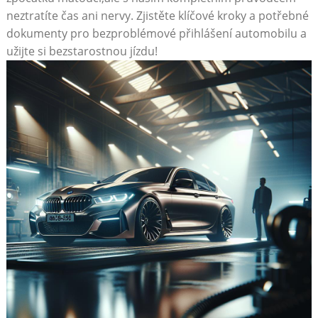
neztratíte čas​ ani nervy. ⁣Zjistěte ‌klíčové ⁣kroky ‍a​ potřebné
dokumenty pro bezproblémové přihlášení ‌automobilu a⁤
užijte si bezstarostnou ​jízdu!