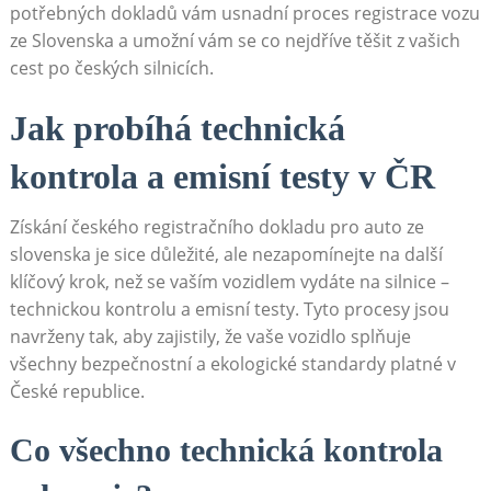
potřebných ​dokladů​ vám usnadní proces‍ registrace vozu
‍ze ‍Slovenska‌ a‌ umožní‌ vám se co nejdříve těšit ‍z ​vašich
cest po českých silnicích.
Jak ​probíhá technická
kontrola⁤ a emisní⁣ testy⁣ v ČR
Získání ⁤českého registračního dokladu pro auto ze
‌slovenska je sice ​důležité, ‍ale nezapomínejte na další
klíčový krok, než se⁣ vaším vozidlem vydáte na silnice –
technickou kontrolu a ⁤emisní testy. Tyto procesy jsou
‍navrženy tak, aby zajistily, že ‌vaše vozidlo ​splňuje
všechny bezpečnostní a ekologické standardy platné⁢ v
České republice.
Co⁣ všechno technická kontrola