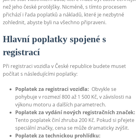
než ​jeho české​ protějšky. Nicméně, s tímto ​procesem
přichází i ⁢řada poplatků a nákladů, které⁢ je‍ nezbytné
zohlednit, abyste byli na všechno připraveni.
Hlavní ⁣poplatky ⁤spojené‌ s
registrací
Při registraci vozidla v České republice budete muset
‍počítat s následujícími poplatky:
Poplatek za ⁢registraci vozidla:
‌ Obvykle se⁣
pohybuje v ⁤rozmezí ⁢800 až 1​ 500‍ Kč, v⁤ závislosti​ na​
výkonu motoru ⁢a dalších parametrech.
Poplatek za​ vydání nových registračních značek:
Tento poplatek činí ​zhruba 200 Kč. Pokud si přejete
speciální značky, cena se může‌ dramaticky ‍zvýšit.
Poplatek za technickou prohlídku:
‍