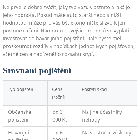
Nejprve je dobré⁣ zvážit, jaký typ vozu vlastníte a jaká je‍
jeho hodnota.⁤ Pokud ⁣máte⁢ auto ⁤starší nebo​ s nižší ​
hodnotou, může‍ pro vás být ekonomičtější zvolit jen
povinné ručení. Naopak‍ u novějších modelů se vyplatí‌
investovat do havarijního pojištění. Dále byste‍ měli
prozkoumat‌ rozdíly v⁣ nabídkách jednotlivých‍ pojišťoven,
včetně cen a nabízeného rozsahu krytí.
Srovnání pojištění
Typ pojištění
Cena
Pokrytí škod
(roční)
Občanské
od ‌3
Na⁤ jiné⁢ účastníky
⁣pojištění
000 Kč
nehody
Havarijní
od‌ 6
Na vlastní i ⁣cizí škody