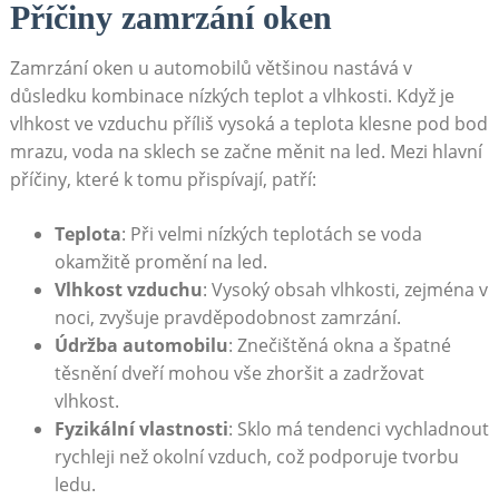
Příčiny zamrzání oken
Zamrzání oken u automobilů ⁣většinou nastává v
důsledku kombinace nízkých teplot a vlhkosti.​ Když je
vlhkost ve vzduchu příliš vysoká a teplota klesne pod bod
mrazu, voda na sklech⁤ se začne měnit na led. Mezi hlavní
příčiny, které k tomu přispívají, patří:
Teplota
: Při​ velmi nízkých teplotách se voda
okamžitě ​promění na ‍led.
Vlhkost vzduchu
: Vysoký obsah vlhkosti,⁤ zejména ⁢v
noci, zvyšuje pravděpodobnost zamrzání.
Údržba automobilu
: Znečištěná okna a špatné
těsnění dveří⁤ mohou⁤ vše zhoršit a zadržovat
vlhkost.
Fyzikální vlastnosti
:⁢ Sklo má tendenci vychladnout
rychleji než okolní vzduch, což podporuje tvorbu
ledu.