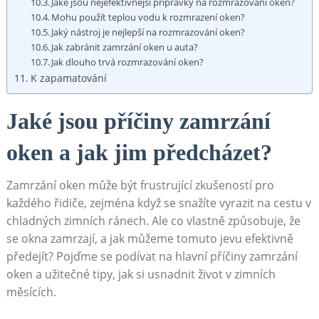
Jaké jsou nejefektivnější přípravky na rozmrazování oken?
Mohu použít teplou⁢ vodu k rozmrazení oken?
Jaký nástroj je nejlepší na rozmrazování oken?
Jak ⁤zabránit zamrzání oken u ‌auta?
Jak dlouho trvá rozmrazování oken?
K ​zapamatování
Jaké ​jsou příčiny zamrzání
oken ⁤a jak ‍jim předcházet?
Zamrzání oken může být frustrující zkušeností pro
každého řidiče, zejména když se snažíte vyrazit ‍na cestu v
chladných zimních ránech. Ale co vlastně způsobuje, že
⁣se okna zamrzají, a jak můžeme tomuto​ jevu efektivně
předejít? Pojďme ⁣se podívat na hlavní příčiny zamrzání
oken a užitečné tipy, jak si usnadnit⁣ život v zimních
měsících.