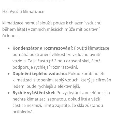
H3: Využití klimatizace
klimatizace nemusí sloužit pouze k chlazení ⁤vzduchu
během léta! I v zimních měsících může ‍mít pozitivní
účinnost.
Kondenzátor a rozmrazování:
Použití klimatizace
pomáhá odstranění vlhkosti ze vzduchu uvnitř
vozidla. ⁤Ta je často příčinou orosení skel, čímž
podporuje rychlejší rozmrazování.
Doplnění teplého vzduchu:
Pokud kombinujete
klimatizaci s topením, ‍teplý vzduch, který je ‌cifrován
ledem, bude rychlejší‍ a‌ efektivnější.
Rychlé vyčištění skel:
Po vychytání zamrzlého ⁣skla
nechte klimatizaci​ zapnutou, ⁤dokud lité a větší
částice nezmizí. Tímto zajistíte, že skla zůstanou
průhledná.