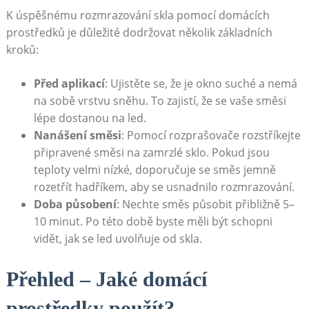
K⁢ úspěšnému rozmrazování skla pomocí domácích
prostředků je důležité dodržovat několik základních
kroků:
Před aplikací
: Ujistěte se,⁤ že je okno suché a ⁢nemá
na sobě ⁣vrstvu sněhu. To zajistí, že se vaše směsi
lépe dostanou na ⁤led.
Nanášení směsi
: Pomocí rozprašovače rozstříkejte
připravené směsi na zamrzlé sklo. Pokud​ jsou
teploty velmi ⁢nízké, doporučuje se směs jemně
rozetřít hadříkem, aby​ se usnadnilo​ rozmrazování.
Doba působení
: Nechte směs působit přibližně‍ 5–
10 minut. Po ⁣této době byste měli být schopni
vidět, jak se led uvolňuje od skla.
Přehled – Jaké domácí
prostředky použít?