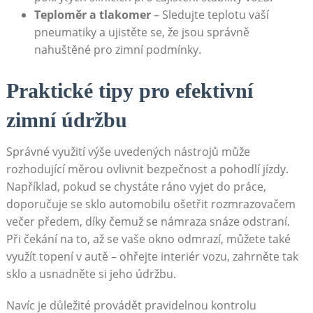
Teploměr a tlakomer
– Sledujte teplotu vaší
pneumatiky a ujistěte se, že jsou správně
nahuštěné pro zimní podmínky.
Praktické tipy ⁢pro efektivní
zimní údržbu
Správné využití výše uvedených nástrojů může
rozhodující měrou ovlivnit bezpečnost a pohodlí​ jízdy.
Například, pokud se chystáte ráno ​vyjet do práce,
doporučuje se sklo automobilu ošetřit rozmrazovačem
večer předem, díky čemuž se námraza snáze odstraní.
Při čekání na to, až se‍ vaše okno odmrazí, můžete také
využít ⁢topení v autě – ohřejte interiér vozu, zahrněte tak
sklo a usnadněte​ si jeho​ údržbu.
Navíc je důležité provádět pravidelnou kontrolu