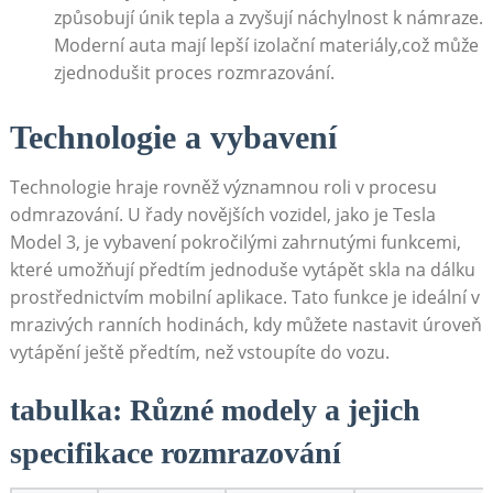
způsobují únik tepla ⁤a zvyšují náchylnost k námraze.
Moderní auta⁣ mají lepší izolační materiály,což může
zjednodušit proces​ rozmrazování.
Technologie a‌ vybavení
Technologie hraje rovněž významnou roli v procesu
odmrazování. U řady⁢ novějších vozidel, jako je Tesla
Model 3, je vybavení⁢ pokročilými zahrnutými funkcemi,
které umožňují⁣ předtím jednoduše vytápět⁤ skla na dálku
prostřednictvím mobilní aplikace. Tato funkce je ideální v
⁢mrazivých ranních​ hodinách, kdy ⁣můžete nastavit úroveň
vytápění ještě předtím, než vstoupíte do vozu.
tabulka: Různé modely‌ a jejich
specifikace rozmrazování