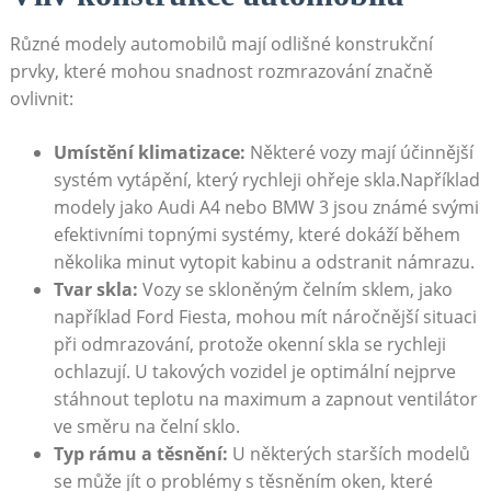
Různé modely automobilů mají​ odlišné konstrukční
prvky, které mohou snadnost rozmrazování značně
ovlivnit:
Umístění klimatizace:
Některé vozy mají účinnější
systém⁢ vytápění, který rychleji ohřeje skla.Například
modely jako Audi ​A4 nebo BMW 3 jsou známé svými
⁣efektivními topnými systémy, ⁣které dokáží během
několika minut vytopit kabinu a ‍odstranit námrazu.
Tvar skla:
​Vozy se skloněným čelním sklem, jako
například​ Ford Fiesta, mohou mít náročnější situaci
při odmrazování, protože okenní skla se rychleji
ochlazují. U takových vozidel je optimální nejprve ​
stáhnout teplotu na ‌maximum a zapnout ventilátor
​ve směru na čelní sklo.
Typ rámu a těsnění:
U některých starších ​modelů
se může jít o problémy s těsněním oken, které