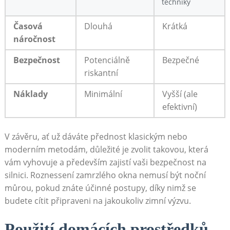
techniky
Časová
Dlouhá
Krátká
náročnost
Bezpečnost
Potenciálně
Bezpečné
riskantní
Náklady
Minimální
Vyšší (ale
efektivní)
V závěru, ať⁤ už dáváte přednost klasickým nebo⁤
moderním⁣ metodám, důležité je zvolit takovou, která
vám vyhovuje a především ​zajistí vaši bezpečnost na
silnici. Roznessení‍ zamrzlého okna⁤ nemusí být noční
můrou, pokud znáte účinné postupy, díky nimž se
budete cítit připraveni na jakoukoliv zimní výzvu.
Použití domácích prostředků