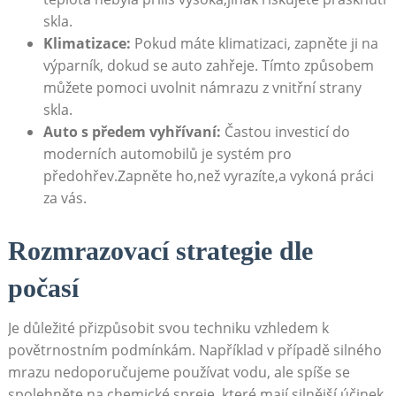
skla.
Klimatizace:
Pokud máte klimatizaci, zapněte ji na
výparník, dokud ‌se auto zahřeje. Tímto způsobem‌
můžete pomoci ‌uvolnit námrazu z vnitřní strany
skla.
Auto‍ s ‍předem vyhřívaní:
Častou investicí‍ do
moderních automobilů je systém pro
⁤předohřev.Zapněte ho,než vyrazíte,a vykoná práci ​
za vás.
Rozmrazovací strategie dle
počasí
Je důležité přizpůsobit⁢ svou techniku vzhledem k
povětrnostním podmínkám. Například v ⁢případě silného
mrazu ‍nedoporučujeme používat vodu, ale spíše se
spolehněte⁢ na chemické spreje,⁤ které mají silnější‍ účinek