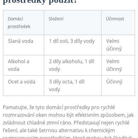
Domácí
Složení
Účinnost
prostředek
Slaná​ voda
1 díl‌ soli, 3 díly vody
Velmi
účinný
Alkohol a
2 díly‍ alkoholu, 1 díl
Velmi
voda
vody
účinný
Ocet a​ voda
3 díly octa, 1 díl
Účinný
vody
Pamatujte, že tyto domácí prostředky pro rychlé
rozmrazování oken mohou být efektivním způsobem, jak ​
zvládnout chladné zimní ráno. Představují ​nejen rychlé
řešení, ⁤ale také šetrnou alternativu k chemickým