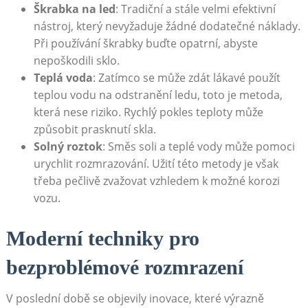
Škrabka⁢ na led
: Tradiční a stále‍ velmi efektivní⁤
nástroj, který nevyžaduje žádné dodatečné náklady.
Při používání škrabky buďte opatrní,‌ abyste
nepoškodili‍ sklo.
Teplá voda
: Zatímco⁤ se může zdát ​lákavé použít
teplou ‌vodu‌ na odstranění ledu, toto ⁣je metoda,
která nese riziko. ⁢Rychlý pokles ⁤teploty může
způsobit prasknutí ⁤skla.
Solný roztok
: Směs soli a teplé vody může pomoci
urychlit rozmrazování. Užití ​této metody je však⁤
třeba pečlivě zvažovat vzhledem k možné⁣ korozi
vozu.
Moderní techniky pro
bezproblémové ‌rozmrazení
V ​poslední době se objevily inovace, které výrazně