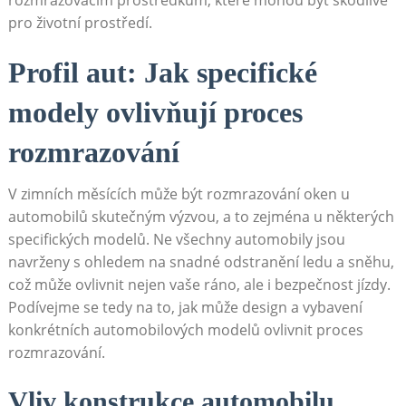
rozmrazovacím prostředkům, které mohou být škodlivé
pro životní prostředí.
Profil aut: Jak specifické
modely‌ ovlivňují‍ proces
rozmrazování
V zimních měsících⁢ může být rozmrazování oken u
⁤automobilů skutečným výzvou, a to zejména u některých
specifických modelů. Ne všechny automobily jsou
navrženy s ohledem na snadné ​odstranění ledu ​a sněhu,
což může ovlivnit nejen ⁤vaše ráno,⁣ ale i bezpečnost jízdy.
Podívejme ⁤se⁤ tedy na to, jak může​ design a vybavení
konkrétních⁣ automobilových modelů⁣ ovlivnit proces ​
rozmrazování.
Vliv‍ konstrukce automobilu