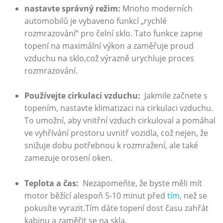
nastavte správný režim:
Mnoho moderních
automobilů je vybaveno funkcí „rychlé
rozmrazování“ pro čelní ‍sklo. Tato ⁣funkce zapne
topení na⁢ maximální výkon a zaměřuje proud
vzduchu na sklo,což výrazně urychluje proces
rozmrazování.
Používejte cirkulaci vzduchu:
‍ Jakmile začnete s
topením, nastavte klimatizaci na cirkulaci vzduchu.
To​ umožní, aby vnitřní vzduch cirkuloval a pomáhal
ve vyhřívání prostoru uvnitř vozidla, což nejen, ⁤že
snižuje dobu potřebnou k rozmražení, ale také
zamezuje orosení oken.
Teplota a čas:
⁤ Nezapomeňte,⁤ že byste měli mít
motor běžící alespoň 5-10 minut před
tím
,‍ než se‌
pokusíte vyrazit.Tím dáte topení dost času zahřát
kabinu a zaměřit se na skla.