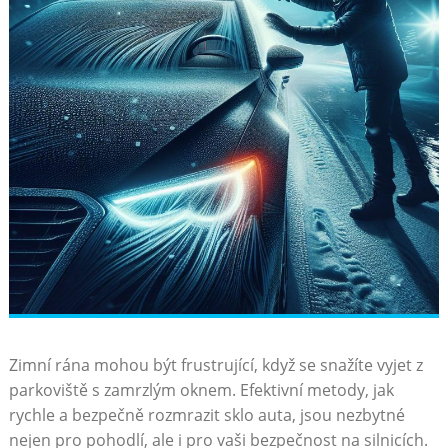
Zimní rána⁣ mohou být frustrující, když‍ se snažíte vyjet​ z
parkoviště s ‍zamrzlým oknem. Efektivní metody, jak
rychle a bezpečně rozmrazit sklo auta, jsou nezbytné
nejen pro pohodlí, ale i pro vaši bezpečnost na silnicích.