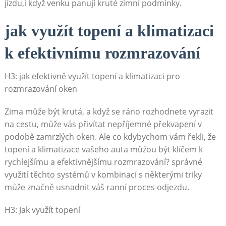
jízdu,i když venku panují kruté zimní podmínky.
jak využít ⁣topení a klimatizaci
k efektivnímu rozmrazování
H3: jak efektivně ⁣využít topení a klimatizaci pro
rozmrazování oken
Zima ⁤může být krutá, a když se ráno rozhodnete vyrazit
na cestu, ‍může vás přivítat nepříjemné překvapení v
podobě zamrzlých oken. Ale co kdybychom⁢ vám⁢ řekli,⁤ že
topení a‌ klimatizace vašeho ⁣auta můžou být klíčem k
rychlejšímu a efektivnějšímu rozmrazování? správné
využití těchto systémů v kombinaci s některými triky
může značně usnadnit váš ⁤ranní proces odjezdu.
H3: Jak využít topení