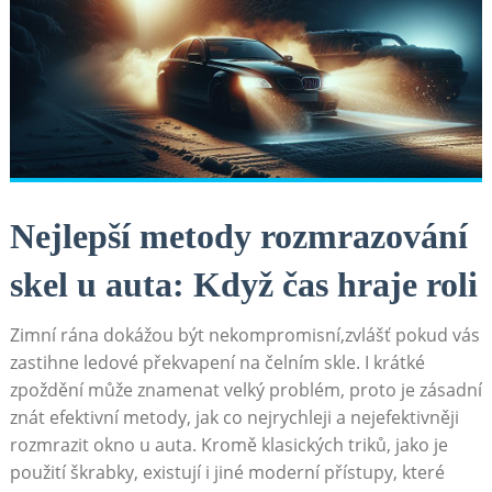
Nejlepší metody rozmrazování
skel u auta: Když čas hraje roli
Zimní rána dokážou být nekompromisní,zvlášť pokud ​vás
zastihne ledové překvapení na čelním‍ skle. I krátké
zpoždění může znamenat velký problém, proto je zásadní
znát efektivní‌ metody, jak co nejrychleji a nejefektivněji
rozmrazit okno u auta. Kromě klasických triků, jako je
použití škrabky, ‍existují i jiné moderní‌ přístupy, které