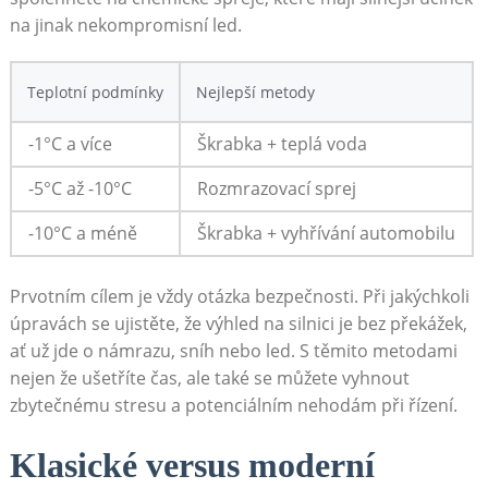
na jinak nekompromisní led.
Teplotní podmínky
Nejlepší metody
-1°C a více
Škrabka + teplá voda
-5°C až -10°C
Rozmrazovací​ sprej
-10°C a méně
Škrabka + vyhřívání automobilu
Prvotním cílem je ‌vždy otázka ⁣bezpečnosti. Při jakýchkoli
úpravách se ujistěte, že⁤ výhled na silnici je bez překážek,
ať už jde o námrazu, ‌sníh nebo‍ led. S ⁤těmito metodami
nejen že ⁢ušetříte ⁣čas, ‍ale také se můžete vyhnout
‌zbytečnému stresu a potenciálním nehodám při řízení.
Klasické ⁤versus ⁢moderní