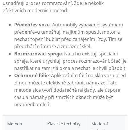
usnadňují ​proces ‍rozmrazování. Zde je několik
⁣efektivních ⁤moderních metod:
Předehřev vozu
: Automobily vybavené systémem
předehřevu umožňují majitelům spustit motor a
nechat topení bublat před zahájením jízdy. Tím se
předchází ⁤námraze a zmrazení skel.
Rozmrazovací spreje
: Na⁢ trhu existují speciální
spreje, které urychlují proces rozmrazování. Stačí je⁢
nastříkat na zamrzlá okna a nechat je chvíli působit.
Ochranné⁣ fólie
: Aplikováním fólií na skla vozu ⁤před
zimou můžete efektivně ⁤zabránit námraze. Tato
metoda sice tvoří dodatečné náklady, ale úspora
času a‌ námahy při zmrzlých oknech může​ být
nezanedbatelná.
Metoda
Klasické techniky
Moderní