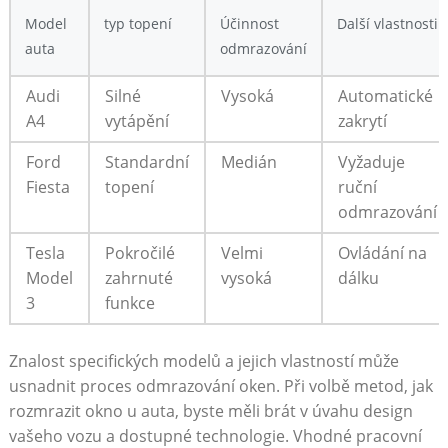
Model
typ topení
Účinnost
Další vlastnosti
auta
odmrazování
Audi
Silné
Vysoká
Automatické
A4
vytápění
zakrytí
Ford
Standardní‌
Medián
Vyžaduje‍
Fiesta
topení
ruční
odmrazování
Tesla
Pokročilé
Velmi
Ovládání na
Model
zahrnuté
vysoká
dálku
3
funkce
Znalost ⁣specifických modelů a jejich vlastností může
usnadnit proces odmrazování oken. Při volbě metod, jak
rozmrazit okno u‌ auta, byste měli brát v⁣ úvahu design
vašeho⁣ vozu a dostupné technologie. Vhodné pracovní