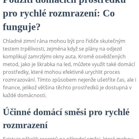
pro rychlé rozmrazení: ⁣Co‍
funguje?
Chladné zimní‍ rána mohou být pro řidiče skutečným
testem trpělivosti, zejména když se plány⁢ na odjezd
komplikují zamrzlými okny auta. Kromě osvědčených
metod, jako je škrabka na ‌led, můžete využít také domácí
prostředky, které mohou efektivně urychlit proces
rozmrazování.⁤ Tímto způsobem nejenže ušetříte čas, ale i
⁣finance, jelikož většina těchto prostředků je dostupná v
každé‍ domácnosti.
Účinné domácí směsi pro rychlé⁢
rozmrazení
Existuje ​několik receptů na přírodní směsi, které ​mohou