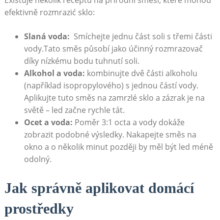
efektivně ‌rozmrazić sklo:
Slaná voda:
⁤ Smíchejte jednu část soli s třemi části
vody.Tato směs působí jako účinný rozmrazovač⁤
díky nízkému bodu tuhnutí soli.
Alkohol a voda:
kombinujte dvě části alkoholu
(například isopropylového) s jednou částí vody.
Aplikujte tuto směs na zamrzlé sklo a zázrak je na
světě‍ – led začne rychle tát.
Ocet a voda:
Poměr⁢ 3:1 octa a vody⁤ dokáže‌
zobrazit podobné výsledky. Nakapejte‍ směs ‌na
okno a o několik minut později by ⁣měl být led‌ méně
odolný.
Jak ‌správně aplikovat domácí
prostředky