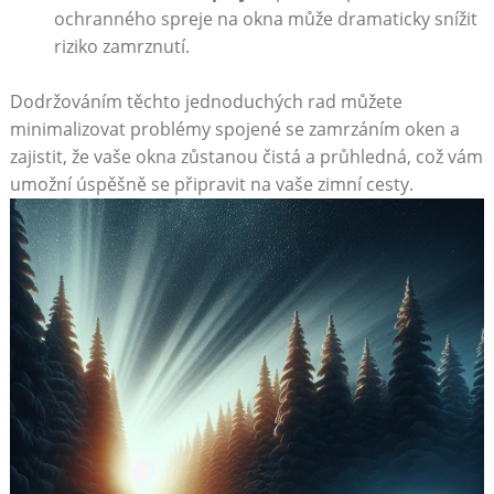
ochranného⁤ spreje na okna může ‌dramaticky snížit
riziko zamrznutí.
Dodržováním těchto jednoduchých rad můžete
minimalizovat ‌problémy spojené se zamrzáním oken a
zajistit, že vaše okna zůstanou ⁤čistá a průhledná, což vám
umožní úspěšně se připravit na vaše zimní cesty.