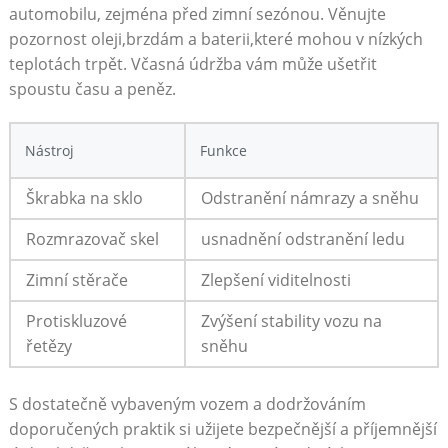
automobilu, zejména před zimní sezónou.‌ Věnujte
pozornost oleji,brzdám a baterii,které mohou v nízkých
teplotách trpět. Včasná údržba vám může ušetřit
spoustu času a peněz.
Nástroj
Funkce
Škrabka na sklo
Odstranění námrazy a sněhu
Rozmrazovač‍ skel
usnadnění odstranění ⁤ledu
Zimní stěrače
Zlepšení viditelnosti
Protiskluzové
Zvýšení stability vozu na
řetězy
‌sněhu
S⁢ dostatečně vybaveným vozem a dodržováním
doporučených praktik‌ si užijete bezpečnější a příjemnější