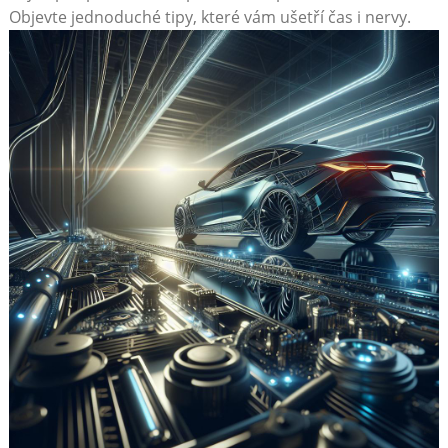
Objevte jednoduché tipy, které vám ušetří čas⁢ i nervy.