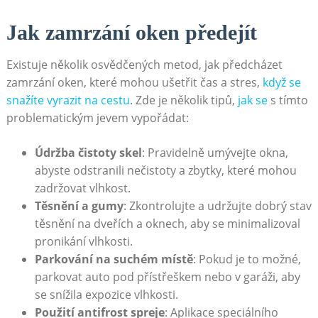
Jak zamrzání oken ‍předejít
Existuje několik osvědčených metod, ‍jak předcházet
zamrzání oken, které mohou ušetřit‍ čas a stres,
když se
snažíte vyrazit na cestu
. Zde je několik tipů,
jak se
s ⁣tímto
problematickým jevem vypořádat:
Údržba čistoty skel
: Pravidelně umývejte okna,
abyste odstranili nečistoty a zbytky, které mohou
zadržovat vlhkost.
Těsnění a gumy
: Zkontrolujte a⁢ udržujte‌ dobrý stav
těsnění na dveřích a oknech, aby se minimalizoval
pronikání vlhkosti.
Parkování na suchém místě
: Pokud je to možné,
parkovat auto pod‍ přístřeškem nebo v garáži, aby
se ‌snížila expozice vlhkosti.
Použití antifrost spreje
: Aplikace speciálního