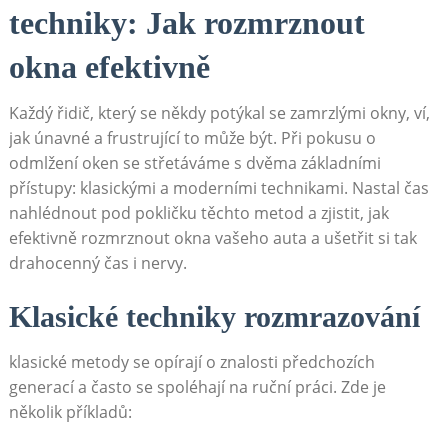
techniky:⁢ Jak ⁤rozmrznout
okna efektivně
Každý řidič, který se⁢ někdy potýkal se zamrzlými ​okny,‌ ví,
jak únavné a frustrující to může být. ⁣Při ⁤pokusu o
odmlžení oken se‌ střetáváme⁤ s dvěma základními
přístupy: klasickými a‌ moderními⁤ technikami. Nastal čas
nahlédnout pod pokličku těchto metod a zjistit, jak
efektivně rozmrznout okna vašeho auta a ušetřit si tak
‍drahocenný čas ⁢i nervy.
Klasické techniky rozmrazování
klasické metody se opírají o znalosti předchozích
generací a často se spoléhají na ruční práci. Zde je
několik příkladů: