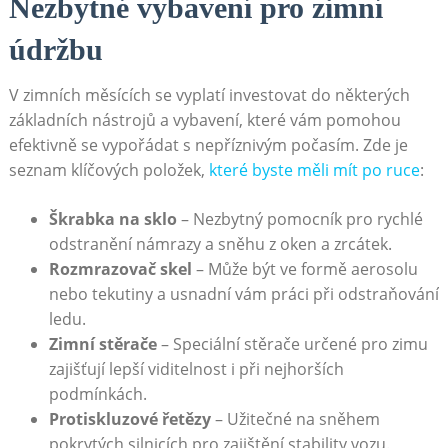
Nezbytné vybavení⁢ pro‌ zimní
údržbu
V zimních měsících se vyplatí investovat do⁣ některých
základních nástrojů‌ a⁣ vybavení, které vám pomohou
efektivně se vypořádat s nepříznivým počasím. Zde je
seznam klíčových položek,
které byste měli mít po ruce
:
Škrabka na‍ sklo
– Nezbytný pomocník pro⁤ rychlé
odstranění námrazy a sněhu z oken a zrcátek.
Rozmrazovač skel
– Může být ​ve formě aerosolu ​
nebo tekutiny a usnadní vám⁢ práci při odstraňování
ledu.
Zimní ‍stěrače
– Speciální stěrače určené pro zimu
zajišťují lepší viditelnost i při nejhorších
podmínkách.
Protiskluzové řetězy
⁤– Užitečné na ⁣sněhem
pokrytých silnicích pro zajištění stability vozu.