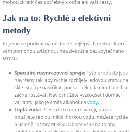
mohou⁣ zkrátit čas potřebný k ⁤odhalení vaší cesty.
Jak na to: Rychlé a efektivní
metody
Pojďme se podívat na některé z nejlepších​ metod, které
vám pomohou zvládnout mrazivé rána bez‍ zbytečného
stresu.
Speciální rozmrazovací spreje:
⁢Tyto produkty jsou
navrženy​ tak, aby rychle rozbíjely ledovou⁤ vrstvu na
skle. Stačí je‌ nastříkat, počkat několik ⁤minut a led se
⁢začne roztávat. Navíc můžete vyzkoušet i⁤ domácí
varianty, jako je směs alkoholu a
vody
.
Teplá voda:
Přestože to mnozí varují, pokud
použijete teplou, nikoli ⁤horkou vodu, můžete rychle
a‌ účinně rozmrazit sklo. Dbejte ​však na to,aby
teplota nebyla příliš‍ vysoká,jinak​ riskujete ⁣prasknutí