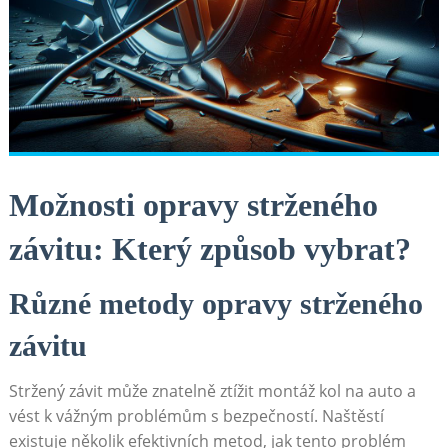
Možnosti opravy strženého
závitu: Který způsob vybrat?
Různé metody opravy strženého
závitu
Stržený závit může znatelně ztížit montáž kol na auto a
vést k vážným problémům s bezpečností. Naštěstí
existuje několik efektivních metod, jak tento problém