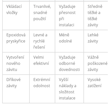
Vkládací
Trvanlivé,
Vyžaduje
Středně
vložky
snadné
přesnost
těžké a
použití
při
těžké
instalaci
závity
Epoxidová
Levné a
Méně
Lehké
pryskyřice
rychlé
odolné
závity
řešení
Vytvoření
Velmi
Vyžaduje
Vážně
nového
efektivní
odborné
poškozené
závitu
dovednosti
závity
Dříkové
Extrémní
Vyšší
Vysoké
závity
odolnost
náklady a
zatížení
složitost
instalace