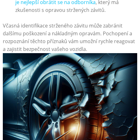
je nejlepší obrátit se na odborníka
, který má
zkušenosti s opravou stržených závitů.
Včasná identifikace strženého závitu může zabránit
dalšímu poškození a nákladným opravám. Pochopení a
rozpoznání těchto příznaků vám umožní rychle reagovat
a zajistit bezpečnost vašeho vozidla.