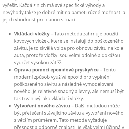
vyřešit. Každá z nich má své specifické výhody a
nevýhody,takže je dobré mít na paměti různé možnosti a
jejich vhodnost pro danou situaci.
Vkládací vložky
– Tato metoda zahrnuje použití
kovových vložek, které se instalují do poškozeného
závitu. Je to skvělá volba pro obnovu závitu na kole
auta, protože vložky jsou velmi odolné a dokážou
vydržet vysokou zátěž.
Oprava pomocí epoxidové pryskyřice
– Tento
moderní způsob využívá epoxid pro vyplnění
poškozeného závitu a následné vymodelování
nového. Je relativně snadný a levný, ale nemusí být
tak trvanlivý jako vkládací vložky.
Vytvoření nového závitu
– Další metodou může
být přetečení stávajícího závitu a vytvoření nového
s větším průměrem. Tato metoda vyžaduje
přesnost a odborné znalosti, je však velmi účinná v