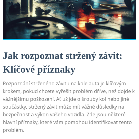
Jak rozpoznat stržený závit:
Klíčové příznaky
Rozpoznání strženého závitu na kole auta je klíčovým
krokem, pokud chcete vyřešit problém dříve, než dojde k
vážnějšímu poškození. Ať už jde o šrouby kol nebo jiné
součástky, stržený závit může mít vážné důsledky na
bezpečnost a výkon vašeho vozidla. Zde jsou některé
hlavní příznaky, které vám pomohou identifikovat tento
problém.