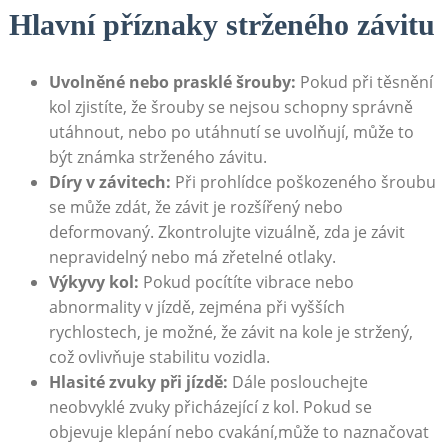
Hlavní příznaky strženého závitu
Uvolněné nebo prasklé šrouby:
Pokud při těsnění
kol zjistíte, že šrouby se nejsou schopny správně
utáhnout, nebo po utáhnutí se uvolňují, může to
být známka strženého závitu.
Díry v závitech:
Při prohlídce poškozeného šroubu
se může zdát, že závit je rozšířený nebo
deformovaný. Zkontrolujte vizuálně, zda je závit
nepravidelný nebo má zřetelné otlaky.
Výkyvy kol:
Pokud pocítíte vibrace nebo
abnormality v jízdě, zejména při vyšších
rychlostech, je možné, že závit na kole je stržený,
což ovlivňuje stabilitu vozidla.
Hlasité zvuky při jízdě:
Dále poslouchejte
neobvyklé zvuky přicházející z kol. Pokud se
objevuje klepání nebo cvakání,může to naznačovat