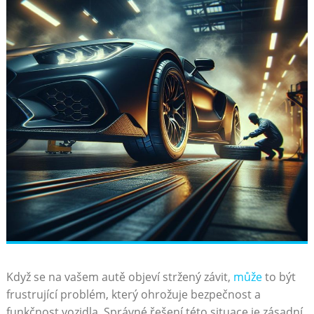
Když se na vašem autě objeví stržený závit,
může
to být
frustrující problém, který ohrožuje bezpečnost a
funkčnost vozidla. Správné řešení této situace je zásadní