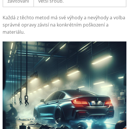
závitování
větší šroub.
Každá z těchto metod má své výhody a nevýhody a volba
správné opravy závisí na konkrétním poškození a
materiálu.