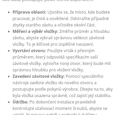
Příprava oblasti:
Ujistěte se, že místo, kde budete
pracovat, je čisté a osvětlené. Odstraňte případné
zbytky starého závitu a očistěte okolní část.
Měření a výběr vložky:
Změřte průměr a hloubku
závitu, abyste vybrali správnou velikost závitové
vložky. To je klíčové pro úspěšné nasazení.
Vyvrtání otvoru:
Použijte vrták s přesným
průměrem, který odpovídá specifikacím vaší
závitové vložky. vytvořte nový otvor, který bude mít
správnou hloubku pro vložení vložky.
Zavedení závitové vložky:
Pomocí speciálního
nástroje zavěste vložku do nového otvoru a
postupujte podle pokynů výrobce. Dbejte na to, aby
byla vložka usazena správně, což zajistí její stabilitu.
Údržba:
Po dokončení instalace pravidelně
kontrolujte utahovací moment šroubů, abyste se
ujistili, že oprava vydrží a nedojde k dalšímu