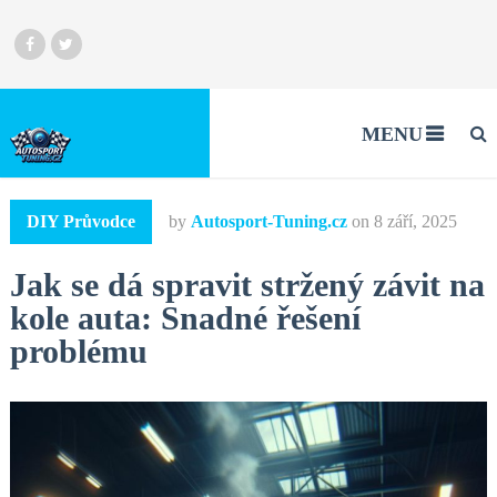
MENU
DIY Průvodce
by
Autosport-Tuning.cz
on
8 září, 2025
Jak se dá spravit stržený závit na
kole auta: Snadné řešení
problému