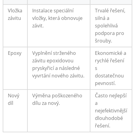
Vložka
Instalace speciální
Trvalé řešení,
závitu
vložky, která obnovuje
silná a
závit.
spolehlivá
podpora pro
šrouby.
Epoxy
Vyplnění strženého
Ekonomické a
závitu epoxidovou
rychlé řešení
pryskyřicí a následné
s
vyvrtání nového závitu.
dostatečnou
pevností.
Nový
Výměna poškozeného
Často nejlepší
díl
dílu za nový.
a
nejefektivnější
dlouhodobé
řešení.