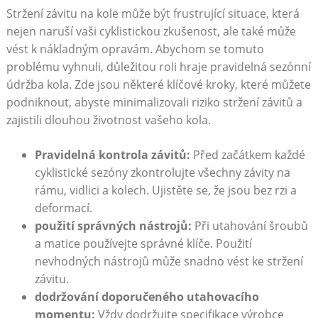
Stržení závitu na kole může být frustrující situace, která
nejen naruší vaši cyklistickou zkušenost, ale také může
vést k nákladným opravám. Abychom se tomuto
problému vyhnuli, důležitou roli hraje pravidelná sezónní
údržba kola. Zde jsou některé klíčové kroky, které můžete
podniknout, abyste minimalizovali riziko stržení závitů a
zajistili dlouhou životnost vašeho kola.
Pravidelná kontrola závitů:
Před začátkem každé
cyklistické sezóny zkontrolujte všechny závity na
rámu, vidlici a kolech. Ujistěte se, že jsou bez rzi a
deformací.
použití správných nástrojů:
Při utahování šroubů
a matice používejte správné klíče. Použití
nevhodných nástrojů může snadno vést ke stržení
závitu.
dodržování doporučeného utahovacího
momentu:
Vždy dodržujte specifikace výrobce