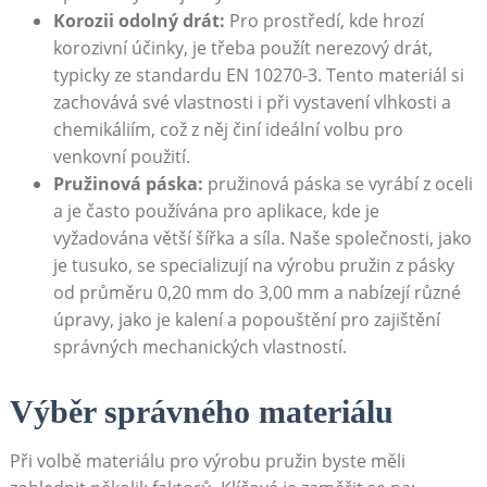
Korozii odolný drát:
Pro prostředí, kde hrozí
⁢korozivní​ účinky, je třeba použít nerezový drát,
typicky ze standardu EN 10270-3. Tento materiál ⁣si
zachovává své vlastnosti i při vystavení ⁢vlhkosti a⁢
chemikáliím, což z něj činí ideální volbu pro
venkovní použití.
Pružinová páska:
‍pružinová ⁤páska se vyrábí‌ z oceli
a je‍ často používána pro aplikace, kde ‍je​
vyžadována větší šířka a síla. Naše společnosti, jako
je tusuko, ​se specializují na výrobu pružin z pásky⁢
od průměru 0,20 mm do 3,00 mm ⁤a nabízejí různé
úpravy, jako je kalení a​ popouštění pro ⁢zajištění
⁣správných ⁢mechanických vlastností.
Výběr správného materiálu
Při volbě⁣ materiálu pro výrobu pružin byste‌ měli