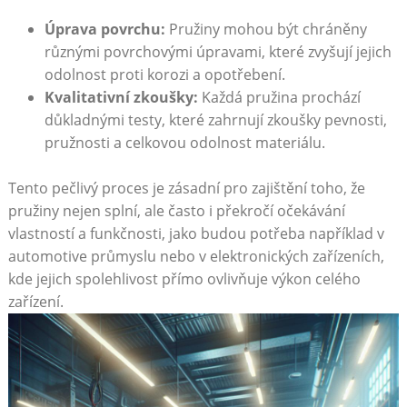
Úprava povrchu:
Pružiny mohou být⁤ chráněny
různými povrchovými ⁣úpravami, které zvyšují jejich
odolnost proti korozi a opotřebení.
Kvalitativní zkoušky:
Každá pružina ⁣prochází
důkladnými testy, které zahrnují zkoušky pevnosti,
pružnosti a ​celkovou ​odolnost materiálu.
Tento​ pečlivý proces je zásadní pro zajištění toho, že
‌pružiny nejen⁢ splní,⁢ ale často i překročí očekávání
vlastností a funkčnosti, jako budou potřeba například v
automotive⁤ průmyslu‌ nebo v​ elektronických zařízeních,
kde jejich spolehlivost přímo ovlivňuje‍ výkon ⁤celého
‍zařízení.