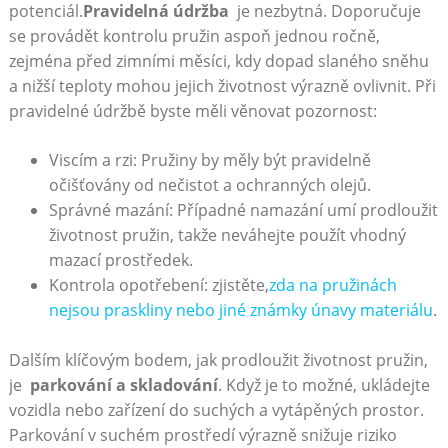
potenciál.
Pravidelná⁣ údržba
‌ je nezbytná. Doporučuje
se provádět kontrolu ⁢pružin‍ aspoň ​jednou ročně,⁣
zejména před zimními měsíci, kdy ​dopad slaného sněhu⁣
a ⁤nižší teploty mohou jejich životnost výrazně ovlivnit. Při
pravidelné údržbě byste ⁤měli⁤ věnovat‌ pozornost:
Viscím a rzi: Pružiny by měly být pravidelně
očišťovány od nečistot a ⁣ochranných olejů.
Správné mazání: ‍Případné namazání umí ​prodloužit
‌životnost pružin, takže‌ neváhejte použít vhodný⁢
mazací prostředek.
Kontrola​ opotřebení: zjistěte,
zda na pružinách
nejsou praskliny nebo jiné známky únavy materiálu
.
Dalším klíčovým bodem, ⁢jak prodloužit životnost pružin,
‌je ⁣
parkování a‍ skladování
.​ Když⁤ je to možné, ukládejte
vozidla nebo zařízení do suchých a vytápěných prostor.
Parkování v suchém⁢ prostředí⁢ výrazně snižuje riziko