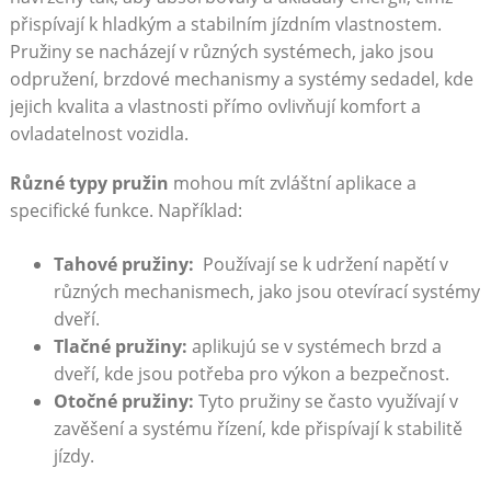
přispívají k hladkým a stabilním jízdním vlastnostem.
Pružiny se nacházejí⁣ v⁢ různých systémech, ‌jako jsou
odpružení, brzdové mechanismy a systémy⁤ sedadel, kde
jejich⁤ kvalita ‍a vlastnosti⁤ přímo ovlivňují komfort⁣ a
ovladatelnost⁣ vozidla.
Různé typy ⁢pružin
⁣mohou‍ mít zvláštní⁣ aplikace a
specifické funkce. Například:
Tahové pružiny:
‍ Používají se‍ k udržení napětí v
různých mechanismech, jako ⁤jsou ‍otevírací systémy
dveří.
Tlačné pružiny:
⁤aplikujú se v systémech brzd a
‍dveří, kde jsou potřeba pro výkon a bezpečnost.
Otočné‍ pružiny:
Tyto pružiny se často využívají ‍v
zavěšení a systému‍ řízení, kde přispívají k stabilitě
jízdy.