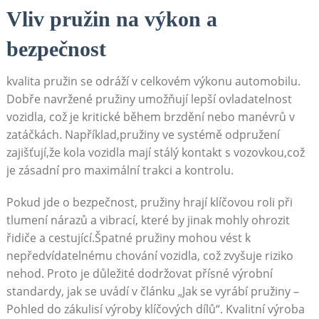
Vliv pružin na výkon a
⁤bezpečnost
kvalita pružin se odráží‌ v ‍celkovém výkonu automobilu.
Dobře navržené pružiny umožňují ⁤lepší ovladatelnost
vozidla, což je kritické během brzdění nebo‌ manévrů ⁤v
zatáčkách. Například,pružiny​ ve systémě odpružení
⁣zajišťují,že ⁢kola⁤ vozidla mají stálý ​kontakt s‍ vozovkou,což
‍je zásadní pro maximální ‍trakci a kontrolu.
Pokud⁣ jde​ o bezpečnost,⁤ pružiny‍ hrají klíčovou roli při
tlumení nárazů a ‌vibrací, které ​by ⁣jinak mohly ohrozit⁣
řidiče a cestující.Špatné pružiny mohou‌ vést k
nepředvídatelnému chování ​vozidla, což zvyšuje riziko
nehod. Proto je ‌důležité dodržovat‍ přísné výrobní
standardy, jak se uvádí v článku „Jak se ⁢vyrábí pružiny‍ –
⁢Pohled do zákulisí výroby klíčových dílů“. Kvalitní ​výroba