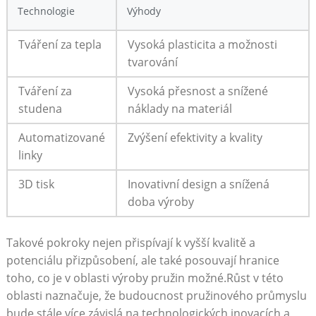
Technologie
Výhody
Tváření ​za tepla
Vysoká plasticita a možnosti
‍tvarování
Tváření za
Vysoká přesnost a⁢ snížené
studena
náklady ⁣na materiál
Automatizované
Zvýšení efektivity a kvality
linky
3D ⁤tisk
Inovativní design a ‌snížená⁤
doba ⁣výroby
Takové pokroky ‌nejen⁢ přispívají k vyšší kvalitě a
potenciálu ⁤přizpůsobení, ale také posouvají‌ hranice
‌toho, co je v oblasti výroby ⁢pružin možné.Růst v této
oblasti naznačuje,‍ že budoucnost pružinového průmyslu
bude stále více závislá ⁤na technologických ⁤inovacích a