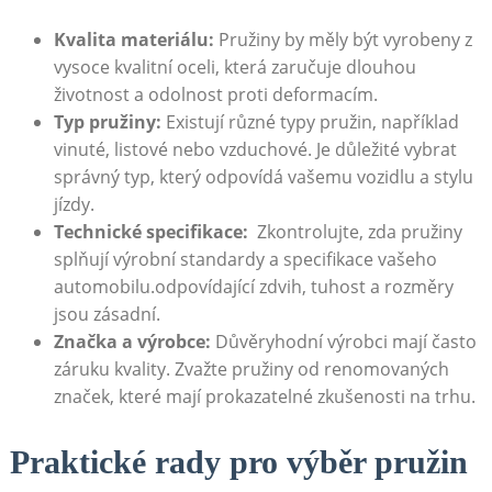
Kvalita⁢ materiálu:
Pružiny ‌by měly⁣ být vyrobeny z
vysoce kvalitní oceli, která zaručuje dlouhou ​
životnost⁤ a odolnost⁣ proti deformacím.
Typ pružiny:
Existují⁣ různé‌ typy pružin, například
vinuté, listové nebo vzduchové. Je důležité vybrat
správný⁢ typ, ‍který odpovídá vašemu vozidlu a stylu‌
jízdy.
Technické specifikace:
‍ Zkontrolujte, zda ‍pružiny‌
splňují‍ výrobní standardy a‌ specifikace vašeho
automobilu.odpovídající zdvih,⁢ tuhost a⁣ rozměry
jsou zásadní.
Značka a výrobce:
⁤Důvěryhodní‌ výrobci mají často​
záruku kvality. Zvažte pružiny od renomovaných
⁣značek, ‍které ⁢mají‍ prokazatelné zkušenosti na trhu.
Praktické ⁤rady pro výběr pružin