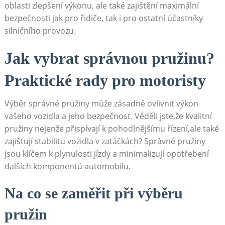
oblasti zlepšení výkonu, ale také​ zajištění maximální⁢
bezpečnosti​ jak pro řidiče, tak ‌i​ pro ostatní⁢ účastníky
silničního⁢ provozu.
Jak vybrat‌ správnou⁣ pružinu?
Praktické rady⁢ pro motoristy
Výběr⁢ správné ⁢pružiny může zásadně ‍ovlivnit výkon
vašeho vozidla a jeho‍ bezpečnost. ⁢Věděli jste,že kvalitní
pružiny nejenže⁢ přispívají k pohodlnějšímu řízení,ale také
⁤zajišťují stabilitu vozidla v zatáčkách? ‍Správné pružiny
jsou ⁢klíčem ⁣k plynulosti jízdy a minimalizují opotřebení
dalších komponentů automobilu.
Na co ⁣se ⁢zaměřit‍ při výběru
⁤pružin