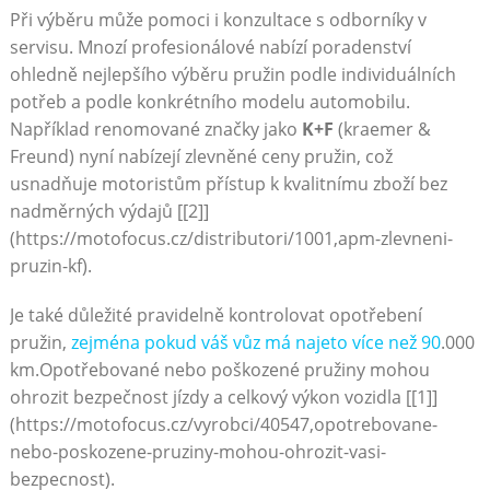
Při ‍výběru může pomoci ⁣i konzultace ‌s odborníky v
servisu. Mnozí profesionálové nabízí poradenství
ohledně ⁣nejlepšího výběru ‍pružin podle ‍individuálních
potřeb a podle konkrétního modelu automobilu.
‍Například ⁣renomované značky ⁤jako
K+F
(kraemer &
‍Freund) nyní nabízejí ⁣zlevněné ceny pružin,​ což
usnadňuje motoristům přístup​ k ⁣kvalitnímu zboží⁢ bez
nadměrných​ výdajů [[2]]
(https://motofocus.cz/distributori/1001,apm-zlevneni-
pruzin-kf).
Je také důležité pravidelně kontrolovat​ opotřebení‌
pružin,
zejména pokud ⁤váš vůz​ má najeto⁢ více než ⁤90
.000
km.Opotřebované nebo poškozené pružiny mohou
ohrozit⁢ bezpečnost jízdy ​a celkový ⁢výkon vozidla [[1]]
(https://motofocus.cz/vyrobci/40547,opotrebovane-
nebo-poskozene-pruziny-mohou-ohrozit-vasi-
bezpecnost).