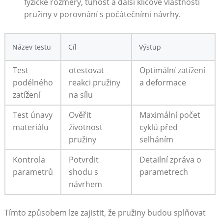
fyzické ⁢rozměry, tuhost a další klíčové vlastnosti
pružiny⁢ v porovnání ‌s počátečními​ návrhy.
Název​ testu
Cíl
Výstup
Test⁣
otestovat
Optimální zatížení
podélného‌
⁣reakci pružiny
a deformace
zatížení
na sílu
Test ⁣únavy
Ověřit⁢
Maximální ⁤počet
‌materiálu
životnost
cyklů před‍
pružiny
selháním
Kontrola
Potvrdit
Detailní zpráva o
parametrů
shodu s
⁤parametrech
návrhem
Tímto způsobem lze zajistit,⁢ že pružiny budou splňovat