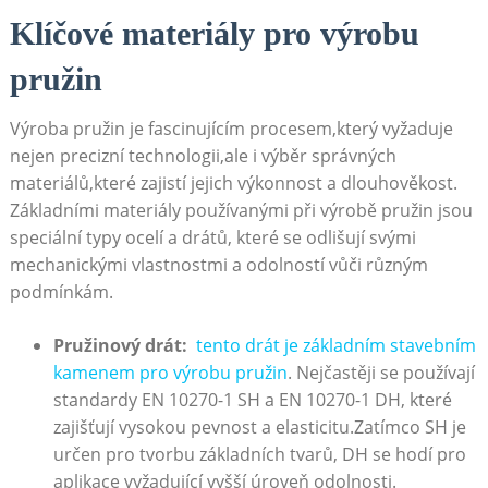
Klíčové materiály⁤ pro výrobu
pružin
Výroba pružin je fascinujícím‌ procesem,který ‍vyžaduje
nejen precizní⁣ technologii,ale ⁣i výběr správných ​
materiálů,které zajistí ⁤jejich výkonnost a dlouhověkost.
Základními materiály používanými při výrobě pružin jsou
speciální typy ⁤ocelí ⁣a drátů, ‌které ​se odlišují​ svými
mechanickými⁤ vlastnostmi a odolností ​vůči různým
podmínkám.
Pružinový​ drát:
​
tento drát⁣ je základním ⁣stavebním
kamenem pro výrobu pružin
. ⁤Nejčastěji ⁢se používají
standardy ‍EN⁤ 10270-1⁤ SH⁣ a⁤ EN 10270-1 ‌DH,‌ které⁤
zajišťují vysokou pevnost a elasticitu.Zatímco SH je
určen ‍pro tvorbu základních tvarů, DH se hodí pro
aplikace vyžadující ‍vyšší‌ úroveň odolnosti.