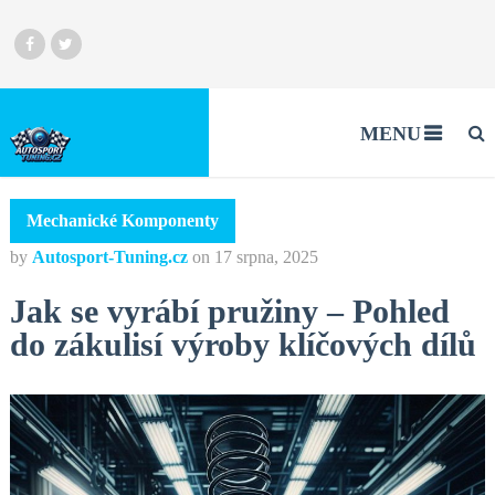
MENU
Mechanické Komponenty
by
Autosport-Tuning.cz
on
17 srpna, 2025
Jak se vyrábí pružiny – Pohled
do zákulisí výroby klíčových dílů