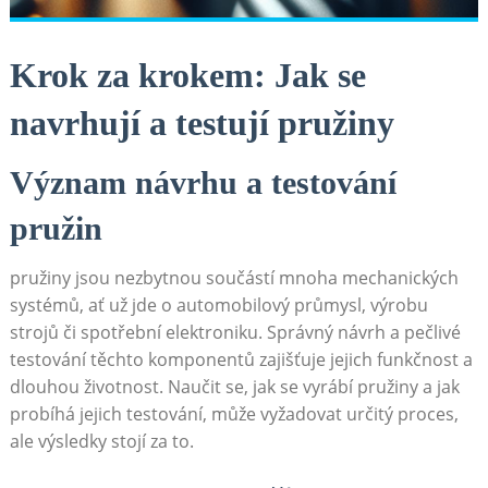
Krok za ⁢krokem: Jak se
navrhují a testují pružiny
Význam návrhu​ a ‍testování
⁤pružin
pružiny jsou nezbytnou součástí mnoha mechanických
systémů,‌ ať už jde o automobilový průmysl, ‍výrobu
‌strojů ‍či spotřební ⁣elektroniku. ⁤Správný návrh ⁣a pečlivé
testování těchto komponentů⁢ zajišťuje jejich funkčnost ​a
dlouhou životnost. ⁢Naučit ​se, jak se ⁣vyrábí pružiny a jak
⁢probíhá jejich testování, může​ vyžadovat určitý proces,
ale výsledky stojí za to.