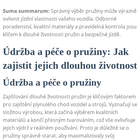
Suma summarum:
Správný výběr pružiny může výrazně⁤
ovlivnit⁤ jízdní vlastnosti vašeho⁤ vozidla.⁤ Odborné
poradenství, kvalitní materiály a pravidelná kontrola jsou
klíčem‍ k dlouhé životnosti pružin ⁢a⁤ bezpečné jízdě.
Údržba ⁣a péče ⁢o⁣ pružiny: Jak
zajistit jejich dlouhou životnost
Údržba⁤ a péče o‌ pružiny
Zajišťování dlouhé životnosti pružin je klíčovým faktorem
pro‍ zajištění plynulého chod vozidel a ‍strojů.‌ Vyznačují ‍se
složitou výrobou, která‌ začíná výběrem kvalitních
materiálů a končí přesným tvarováním,​ což⁤ vše ovlivňuje
jejich výdrž⁢ v reálném⁣ používání. ⁣Proto je důležité se o
⁢pružiny správně starat, aby maximalizovaly svůj‌