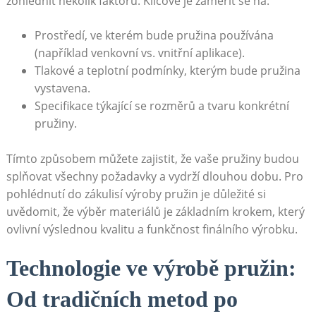
zohlednit​ několik ‍faktorů. ⁣Klíčové je⁢ zaměřit se ⁤na:
Prostředí, ve ‌kterém ​bude ⁢pružina používána
(například venkovní ‌vs. vnitřní aplikace).
Tlakové a teplotní⁤ podmínky, kterým ⁣bude⁣ pružina
vystavena.
Specifikace týkající se rozměrů a tvaru konkrétní
pružiny.
Tímto způsobem můžete zajistit, ⁤že​ vaše pružiny‍ budou
splňovat všechny požadavky a vydrží dlouhou dobu. ⁣Pro
pohlédnutí ⁣do zákulisí výroby pružin je důležité si
uvědomit, že výběr materiálů je ⁤základním krokem, který
ovlivní ⁢výslednou kvalitu⁤ a funkčnost finálního výrobku.
Technologie ve výrobě pružin:
Od tradičních metod po⁤