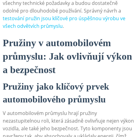
všechny⁣ technické požadavky‍ a⁢ budou dostatečně
odolné pro ​dlouhodobé‌ používání. Správný ⁢návrh a
testování pružin⁣ jsou klíčové pro úspěšnou výrobu ve
všech odvětvích průmyslu
.
Pružiny​ v automobilovém⁢
průmyslu: Jak ovlivňují výkon
a bezpečnost
Pružiny jako‌ klíčový prvek
⁤automobilového průmyslu
V automobilovém průmyslu hrají pružiny
⁣nezastupitelnou roli, ⁢která​ zásadně ovlivňuje nejen výkon
vozidla, ale také jeho bezpečnost. Tyto‌ komponenty ‌jsou
navrženy tak, aby ⁤absorbovaly‍ a ukládaly energii, čímž