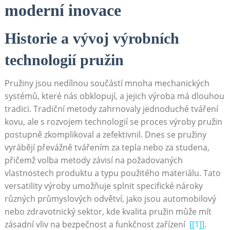
moderní inovace
Historie ​a vývoj výrobních
technologií pružin
Pružiny jsou nedílnou součástí mnoha mechanických
systémů, které nás obklopují,⁢ a jejich výroba má dlouhou
tradici.⁣ Tradiční ​metody ‍zahrnovaly jednoduché tváření
kovu, ale‍ s ‍rozvojem technologií ‍se proces výroby pružin
postupně⁢ zkomplikoval a ‍zefektivnil.⁤ Dnes se ‍pružiny
vyrábějí převážně ​tvářením za tepla ⁤nebo za studena,
přičemž‍ volba metody ⁢závisí na požadovaných
vlastnostech produktu a typu použitého materiálu. Tato
versatility výroby umožňuje ‌splnit ⁢specifické nároky
různých průmyslových​ odvětví, jako jsou automobilový
nebo zdravotnický‍ sektor,​ kde kvalita pružin může mít
zásadní vliv na bezpečnost⁣ a funkčnost zařízení ​
[[1]]
.