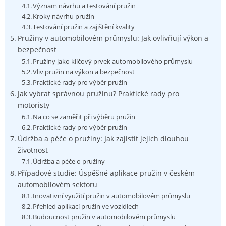
Význam návrhu​ a ‍testování ⁤pružin
Kroky návrhu pružin
Testování pružin a zajištění kvality
Pružiny​ v automobilovém⁢ průmyslu: Jak ovlivňují výkon a
bezpečnost
Pružiny jako‌ klíčový prvek ⁤automobilového průmyslu
Vliv pružin na výkon a ⁤bezpečnost
Praktické rady ​pro výběr pružin
Jak vybrat‌ správnou⁣ pružinu? Praktické rady⁢ pro
motoristy
Na co ⁣se ⁢zaměřit‍ při výběru ⁤pružin
Praktické ⁤rady pro výběr pružin
Údržba ⁣a péče ⁢o⁣ pružiny: Jak zajistit jejich dlouhou
životnost
Údržba⁤ a péče o‌ pružiny
Případové studie: Úspěšné ​aplikace⁢ pružin v⁢ českém
automobilovém sektoru
Inovativní využití pružin⁤ v automobilovém ⁢průmyslu
Přehled aplikací pružin ​ve vozidlech
Budoucnost ⁢pružin v automobilovém‌ průmyslu