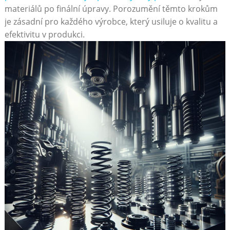
materiálů po finální úpravy. Porozumění těmto krokům
je zásadní ⁢pro‍ každého výrobce, který usiluje o ​kvalitu a
⁢efektivitu⁣ v produkci.