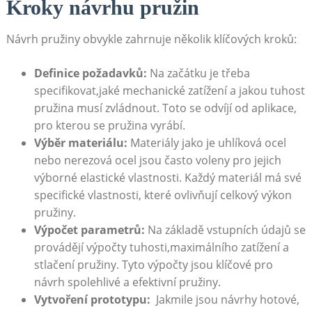
Kroky návrhu pružin
Návrh pružiny ⁢obvykle ⁢zahrnuje ⁤několik klíčových kroků:
Definice požadavků:
Na začátku je třeba
specifikovat,jaké mechanické zatížení​ a jakou tuhost
pružina musí ‍zvládnout. Toto se odvíjí​ od aplikace,
⁢pro ⁣kterou ‍se pružina​ vyrábí.
Výběr materiálu:
⁣Materiály ⁣jako je uhlíková ocel
nebo nerezová ​ocel jsou často voleny pro jejich
výborné ​elastické vlastnosti. Každý materiál má své
specifické vlastnosti, které ​ovlivňují celkový výkon
pružiny.
Výpočet ‌parametrů:
Na základě vstupních údajů se
provádějí výpočty ​tuhosti,maximálního⁤ zatížení a
stlačení pružiny. Tyto výpočty jsou klíčové‌ pro
návrh spolehlivé a efektivní⁣ pružiny.
Vytvoření prototypu:
‍ Jakmile jsou návrhy hotové,