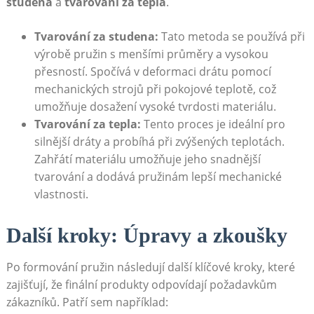
studena
a​
tvarování ⁢za tepla
. ⁣
Tvarování za studena:
Tato metoda se používá​ při
výrobě ⁣pružin s menšími průměry ⁢a⁣ vysokou
přesností. Spočívá v deformaci drátu ⁢pomocí
mechanických ‍strojů​ při ​pokojové teplotě, což
umožňuje dosažení‍ vysoké tvrdosti materiálu.
Tvarování za ‍tepla:
‌Tento proces je ideální pro
silnější‌ dráty a probíhá při zvýšených teplotách.​
Zahřátí materiálu umožňuje jeho⁤ snadnější
tvarování a dodává ​pružinám lepší mechanické
vlastnosti.
Další kroky: Úpravy⁣ a zkoušky
Po ⁤formování pružin následují další klíčové kroky, které
zajišťují, že finální produkty ⁣odpovídají ‌požadavkům
zákazníků. Patří sem například: