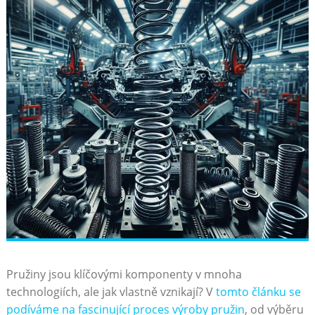
Pružiny jsou​ klíčovými ‍komponenty ⁣v ⁢mnoha
⁣technologiích, ale jak vlastně ‌vznikají? ‌V​
tomto⁤ článku se
podíváme na fascinující ⁣proces‍ výroby ‍pružin
, od výběru