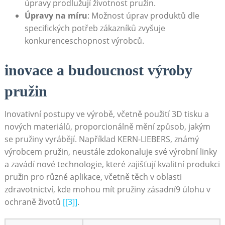
úpravy prodlužují ​životnost pružin.
Úpravy na míru
:⁤ Možnost úprav produktů dle
specifických potřeb ⁣zákazníků zvyšuje
konkurenceschopnost⁢ výrobců.
inovace a budoucnost výroby
pružin
Inovativní postupy ve výrobě,‌ včetně použití 3D tisku a
nových materiálů, proporcionálně mění způsob, jakým‌
se pružiny vyrábějí. ⁢Například⁤ KERN-LIEBERS, známý
výrobcem⁤ pružin, neustále zdokonaluje své ⁤výrobní ⁤linky
a zavádí nové technologie, které ‌zajišťují kvalitní ⁢produkci
pružin pro různé aplikace, včetně těch ⁤v oblasti
zdravotnictví, kde⁣ mohou mít‌ pružiny⁢ zásadní9 ​úlohu v
ochraně životů‌
[[3]]
.