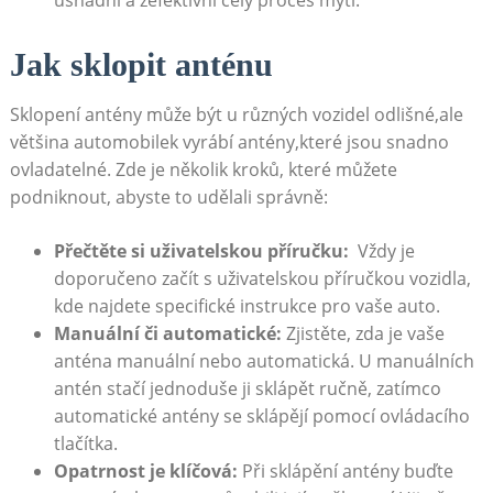
Jak sklopit⁤ anténu
Sklopení ⁢antény může být u různých vozidel ‍odlišné,ale
většina automobilek vyrábí antény,které jsou snadno
ovladatelné. Zde je několik⁤ kroků, které můžete
podniknout,⁢ abyste to udělali správně:
Přečtěte si uživatelskou příručku:
⁣ Vždy je
doporučeno‍ začít s uživatelskou příručkou vozidla,
kde najdete specifické instrukce pro vaše‍ auto.
Manuální či automatické:
Zjistěte, zda je vaše
‍anténa manuální nebo automatická.⁣ U manuálních
antén stačí jednoduše ji sklápět ‍ručně, zatímco
automatické antény se sklápějí pomocí ovládacího
tlačítka.
Opatrnost je klíčová:
Při sklápění antény buďte