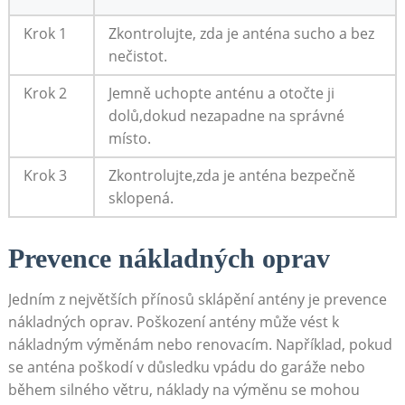
Krok 1
Zkontrolujte, zda je anténa sucho a⁤ bez
nečistot.
Krok 2
Jemně uchopte anténu a otočte ji
dolů,dokud nezapadne na správné
‍místo.
Krok 3
Zkontrolujte,zda ⁤je anténa bezpečně
sklopená.
Prevence nákladných oprav
Jedním z největších přínosů sklápění antény⁣ je prevence
nákladných oprav. Poškození antény může vést k
nákladným výměnám nebo renovacím. Například, pokud
se anténa poškodí v důsledku vpádu ‌do garáže nebo
během silného větru,‍ náklady na výměnu se mohou