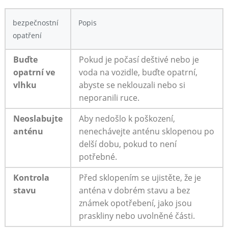
bezpečnostní
Popis
opatření
Buďte
Pokud je‌ počasí deštivé nebo je
opatrní ve
voda‍ na vozidle, buďte opatrní,
vlhku
abyste se neklouzali⁢ nebo si
neporanili ruce.
Neoslabujte
Aby nedošlo ‍k poškození,
anténu
nenechávejte anténu sklopenou po
delší dobu, pokud⁤ to není
potřebné.
Kontrola
Před sklopením se ujistěte, že je
stavu
anténa ‌v dobrém ⁤stavu a bez
známek opotřebení, jako jsou
praskliny ‍nebo uvolněné části.