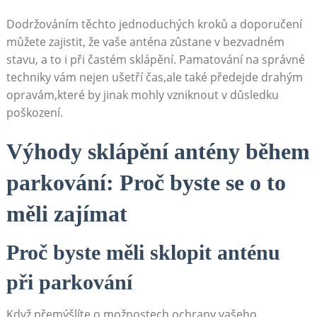
Dodržováním⁢ těchto jednoduchých kroků a doporučení
můžete zajistit, že⁣ vaše ⁣anténa zůstane v bezvadném
stavu, a to⁣ i při častém ‌sklápění. Pamatování‌ na správné
techniky vám nejen ušetří čas,ale také předejde drahým
opravám,které by jinak mohly vzniknout v ‍důsledku
poškození.
Výhody sklápění antény během
parkování: Proč byste se o to
měli ‍zajímat
Proč‌ byste měli ‍sklopit​ anténu
při parkování
Když přemýšlíte o možnostech ochrany vašeho