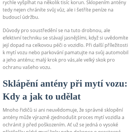
rychle vyšplhat na⁣ několik tisíc korun. Sklopením antény
tedy nejen chráníte svůj vůz, ale i šetříte peníze na
budoucí ⁢údržbu.
Důvody pro soustředění ‍se na tuto drobnou,⁤ ale
efektivní ⁣techniku se stávají jasnějšími, když si ⁤uvědomíte
její dopad na celkovou péči o vozidlo. Při další příležitosti
k mytí vozu ⁢nebo parkování pamatujte na svůj automobil
a jeho anténu; malý krok‌ pro vás,ale velký skok pro
ochranu⁣ vašeho vozu.
Sklápění​ antény při mytí ‍vozu:
Kdy a jak to ‍udělat
Mnoho⁣ řidičů ⁣si ani neuvědomuje, ⁢že správné sklopění
antény může výrazně⁣ zjednodušit proces mytí vozidla a
ochránit ji před poškozením. Ať už se jedná o vysoké
přístřešky,nízké‌ mycí‌ linky nebo dokonce o prostorné