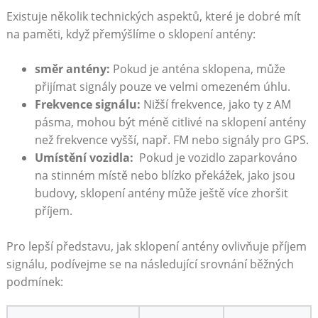
Existuje několik technických aspektů, které je ‍dobré mít
na paměti, když přemýšlíme ​o sklopení antény:
směr antény:
Pokud je anténa sklopena, může
přijímat signály⁣ pouze ve velmi‌ omezeném úhlu.
Frekvence signálu:
Nižší frekvence, jako ty⁤ z AM
pásma, mohou být méně citlivé na ​sklopení antény
než frekvence vyšší, např. ​FM nebo signály pro GPS.
Umístění vozidla:
⁣ Pokud je ⁤vozidlo zaparkováno
na⁣ stinném místě nebo blízko překážek, jako jsou
budovy, sklopení antény může ještě více zhoršit
příjem.
Pro lepší představu, jak ​sklopení antény ovlivňuje příjem
signálu, podívejme se na následující srovnání běžných
podmínek: