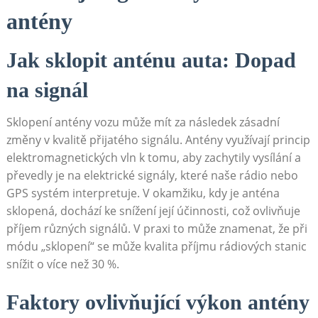
antény
Jak sklopit anténu auta: Dopad⁤
na signál
Sklopení antény vozu může⁢ mít za následek zásadní
změny v kvalitě přijatého signálu. ⁣Antény využívají princip⁤
elektromagnetických vln k tomu, aby ​zachytily vysílání a
převedly je na elektrické signály, které naše rádio nebo
⁢GPS ‍systém interpretuje. V okamžiku, kdy je anténa
sklopená, dochází ke ⁣snížení její účinnosti, což ovlivňuje
příjem různých signálů. V praxi to může znamenat,⁣ že ⁣při
módu „sklopení“ se může ⁣kvalita příjmu rádiových stanic
snížit o více než 30 %.
Faktory ovlivňující výkon antény