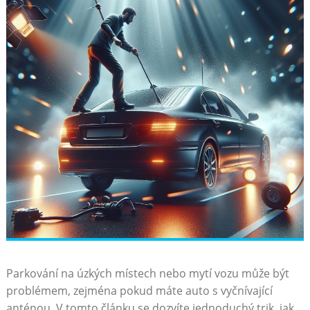
Parkování na úzkých místech nebo mytí vozu může být
problémem, zejména pokud máte auto s vyčnívající
anténou. V tomto článku se dozvíte jednoduchý ⁤trik, jak