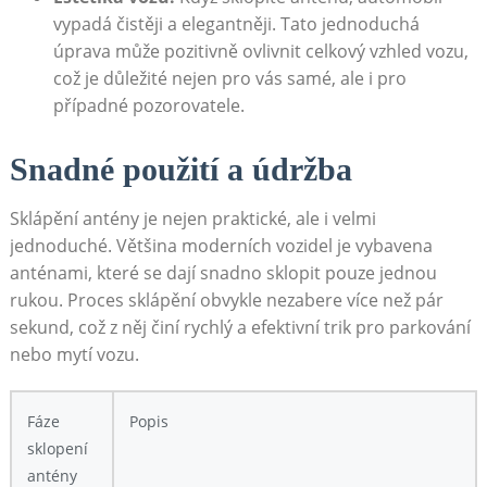
vypadá čistěji⁤ a‍ elegantněji. Tato jednoduchá
úprava může pozitivně ovlivnit celkový vzhled vozu,
což je důležité nejen pro vás samé, ale i pro
případné pozorovatele.
Snadné ‌použití a ⁤údržba
Sklápění antény je nejen praktické,⁣ ale i velmi
jednoduché. Většina moderních vozidel je vybavena
anténami, které se dají snadno sklopit pouze⁢ jednou
rukou. Proces ⁤sklápění obvykle nezabere více než pár
sekund, což z něj činí rychlý a efektivní trik pro⁤ parkování
nebo mytí vozu.
Fáze
Popis
sklopení
antény