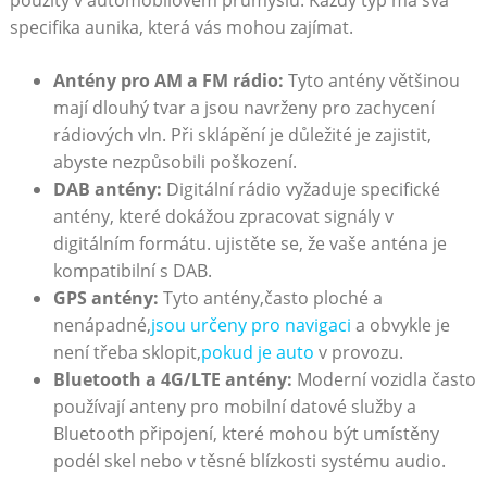
použity v automobilovém průmyslu. Každý⁣ typ má svá
specifika aunika, která vás mohou zajímat.
Antény pro ⁢AM a FM rádio:
Tyto antény většinou
mají dlouhý⁣ tvar‍ a jsou navrženy pro zachycení
rádiových vln. Při sklápění je důležité⁤ je zajistit,
abyste nezpůsobili poškození.
DAB antény:
Digitální⁣ rádio vyžaduje​ specifické
antény, které dokážou zpracovat signály v ​
digitálním formátu. ujistěte se, že vaše⁢ anténa je ​
kompatibilní s DAB.
GPS antény:
Tyto antény,často ploché a
⁣nenápadné,
jsou⁢ určeny pro navigaci
a obvykle je
není třeba⁣ sklopit,
pokud je auto
v provozu.
Bluetooth a‍ 4G/LTE antény:
Moderní vozidla často
používají anteny pro mobilní datové služby a
Bluetooth připojení, které mohou být ​umístěny
podél skel nebo v těsné blízkosti systému audio.