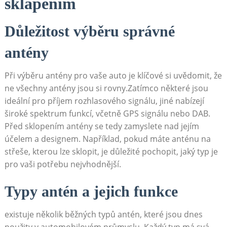
sklápěním
Důležitost výběru správné
antény
Při výběru antény ⁣pro vaše auto je klíčové‌ si uvědomit, že
⁤ne všechny antény jsou si ⁤rovny.Zatímco některé jsou
ideální pro příjem rozhlasového signálu,​ jiné nabízejí
široké spektrum funkcí, včetně GPS signálu nebo DAB.
Před sklopením​ antény se tedy zamyslete⁣ nad jejím
účelem⁤ a designem. Například, pokud máte anténu na
střeše, kterou lze‌ sklopit,‍ je důležité pochopit, jaký ⁢typ je
pro vaši potřebu nejvhodnější.
Typy antén a jejich⁣ funkce
existuje několik běžných⁤ typů antén, které jsou dnes