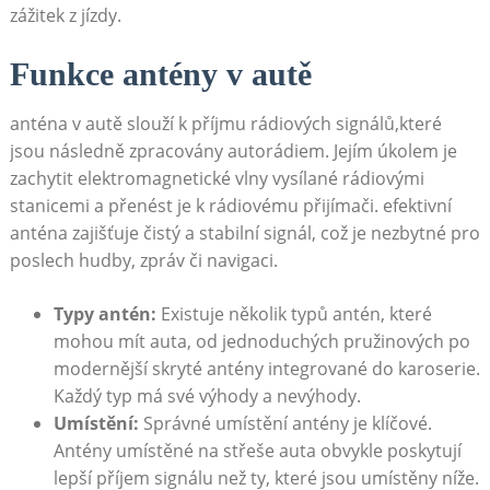
zážitek z ⁢jízdy.
Funkce antény v autě
anténa v autě‌ slouží k příjmu rádiových‌ signálů,které
jsou následně zpracovány autorádiem. Jejím úkolem je
zachytit elektromagnetické vlny⁢ vysílané rádiovými
stanicemi a přenést ‍je k rádiovému přijímači. efektivní
anténa zajišťuje čistý a stabilní signál, což je‌ nezbytné pro
poslech hudby, zpráv či navigaci.
Typy antén:
Existuje ‍několik typů antén, které
mohou mít auta, od jednoduchých pružinových po
modernější skryté antény integrované do karoserie.
Každý typ má své výhody a nevýhody.
Umístění:
Správné umístění ⁢antény​ je klíčové.
Antény umístěné na střeše auta obvykle poskytují
lepší příjem signálu než ty, které jsou⁢ umístěny níže.