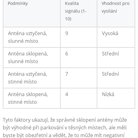
Podmínky
Kvalita
Vhodnost pro⁣
signálu​ (1-
vysílání
10)
Anténa vztyčená,
9
Vysoká
‍slunné místo
Anténa sklopená,
6
Střední
slunné místo
Anténa vztyčená,
7
Střední
‌stinné místo
Anténa sklopená,
4
Nízká
stinné místo
Tyto faktory ukazují, že správné sklopení antény může
být výhodné při parkování v ⁢těsných místech, ale měli
byste být obezřetní a vědět, že to může ⁤mít negativní