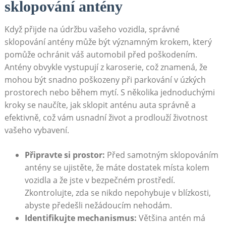
sklopování antény
Když přijde na údržbu ⁢vašeho vozidla, správné‍
sklopování antény může být významným⁢ krokem, který
pomůže ochránit​ váš automobil před poškodením.⁣
Antény obvykle vystupují z karoserie, což ⁣znamená, že
mohou být snadno poškozeny při parkování v ​úzkých
prostorech nebo během mytí. S několika jednoduchými
kroky se naučíte, jak sklopit anténu auta správně a
efektivně, což vám usnadní život a prodlouží životnost
vašeho ⁢vybavení.
Připravte si prostor:
Před samotným sklopováním
antény se ujistěte, že máte dostatek místa kolem​
vozidla ⁣a​ že jste⁣ v bezpečném prostředí.
Zkontrolujte, zda se nikdo nepohybuje v blízkosti,
abyste předešli nežádoucím ⁣nehodám.
Identifikujte mechanismus:
Většina​ antén má