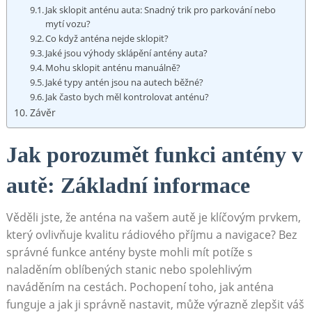
Jak sklopit anténu auta: Snadný trik pro parkování ⁤nebo
mytí vozu?
Co když ‌anténa nejde ‌sklopit?
Jaké‍ jsou výhody sklápění antény auta?
Mohu sklopit anténu manuálně?
Jaké typy antén jsou na autech běžné?
Jak často bych měl kontrolovat anténu?
Závěr
Jak porozumět funkci ​antény v
autě: Základní informace
Věděli jste, že anténa na ‍vašem autě je⁤ klíčovým prvkem,
který ovlivňuje kvalitu rádiového příjmu a navigace? Bez
správné funkce antény byste mohli mít potíže s
naladěním oblíbených stanic nebo spolehlivým⁤
naváděním na ⁤cestách. Pochopení toho, jak anténa
funguje a⁢ jak ji správně nastavit, může výrazně zlepšit váš‍