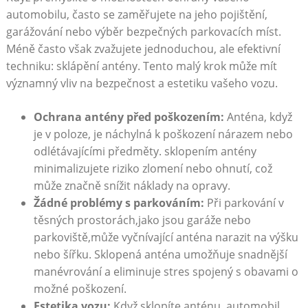
automobilu, často se zaměřujete na jeho pojištění,
garážování nebo výběr bezpečných‌ parkovacích míst.
Méně často však zvažujete jednoduchou, ale efektivní
techniku: sklápění antény. Tento malý ⁢krok může mít
významný vliv na bezpečnost a estetiku vašeho vozu.
Ochrana antény před poškozením:
Anténa, ‍když⁤
je​ v poloze, je náchylná k poškození ⁣nárazem nebo
odlétávajícími předměty. sklopením antény
minimalizujete riziko zlomení nebo ohnutí, což
může značně snížit náklady na​ opravy.
Žádné problémy s parkováním:
Při parkování v
těsných prostorách,jako jsou garáže nebo
‍parkoviště,může vyčnívající anténa narazit na výšku
nebo šířku. Sklopená anténa umožňuje snadnější
manévrování a eliminuje stres spojený s obavami o
možné poškození.
Estetika⁢ vozu:
‍Když sklopíte anténu, automobil