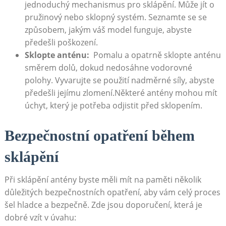
jednoduchý mechanismus pro ⁣sklápění. Může jít o
⁣pružinový nebo sklopný⁤ systém.⁣ Seznamte se ⁣se
způsobem,‍ jakým váš model funguje, abyste
předešli poškození.
Sklopte anténu:
‌ Pomalu a opatrně sklopte ⁤anténu
směrem dolů, dokud nedosáhne vodorovné‍
polohy. Vyvarujte se použití nadměrné síly, abyste
předešli jejímu zlomení.Některé antény mohou mít
úchyt, který je⁣ potřeba odjistit⁤ před sklopením.
Bezpečnostní opatření během
sklápění
Při sklápění antény byste měli ​mít na paměti několik
důležitých bezpečnostních opatření, ⁤aby ⁣vám celý proces
šel ‍hladce a bezpečně. Zde jsou doporučení, která je
dobré vzít⁢ v úvahu: