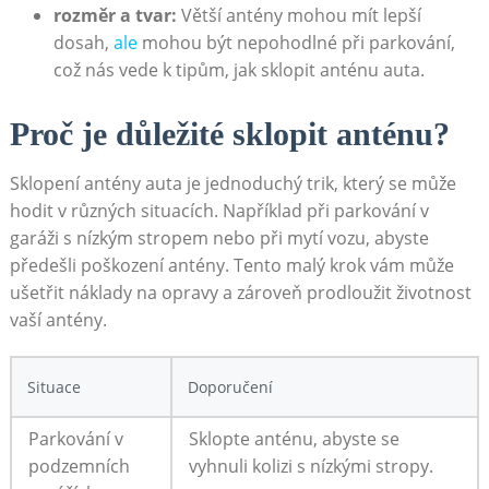
rozměr a tvar:
Větší antény⁤ mohou mít lepší
dosah, ‍
ale
mohou⁢ být nepohodlné při parkování,
což nás vede k tipům, jak sklopit anténu auta.
Proč ​je⁣ důležité sklopit anténu?
Sklopení antény auta⁤ je jednoduchý trik, který se může
hodit v různých situacích. Například při parkování v
garáži⁢ s nízkým stropem nebo při mytí vozu, abyste
předešli poškození antény. Tento malý krok vám může
ušetřit​ náklady na opravy a zároveň prodloužit životnost
vaší antény.
Situace
Doporučení
Parkování v
Sklopte anténu, abyste se
podzemních
vyhnuli kolizi s ⁤nízkými stropy.