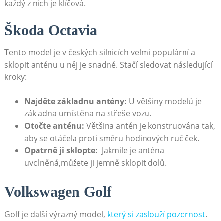
každý z ⁤nich je klíčová.
Škoda Octavia
Tento model je v českých silnicích velmi populární a
sklopit anténu u něj je⁤ snadné. Stačí sledovat následující
kroky:
Najděte základnu antény:
U většiny modelů je
základna umístěna na střeše vozu.
Otočte anténu:
Většina antén je konstruována tak,
aby se otáčela proti směru hodinových ručiček.
Opatrně ji​ sklopte:
⁢ Jakmile je anténa
uvolněná,můžete ji jemně sklopit dolů.
Volkswagen Golf
Golf ‍je další výrazný model,
který si zaslouží pozornost
.