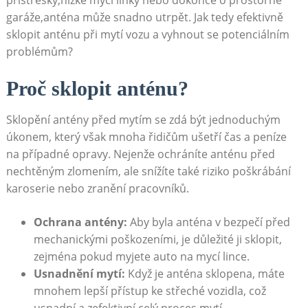
garáže,anténa může snadno utrpět.‍ Jak tedy efektivně
sklopit anténu při mytí vozu a vyhnout se potenciálním
problémům?
Proč sklopit anténu?
Sklopění ⁤antény před ​mytím se zdá být jednoduchým
úkonem, který však mnoha řidičům ušetří čas a peníze
na případné opravy. Nejenže ochráníte anténu před
nechtěným zlomením, ale ‌snížíte také​ riziko poškrábání
karoserie nebo⁤ zranění pracovníků.
Ochrana antény:
Aby byla anténa v bezpečí před
mechanickými poškozeními,‍ je důležité ji sklopit,
zejména pokud myjete auto na mycí lince.
Usnadnění mytí:
Když je anténa sklopena, máte
mnohem lepší ​přístup ke střeché vozidla, což
usnadní a zefektivní celý proces mytí.