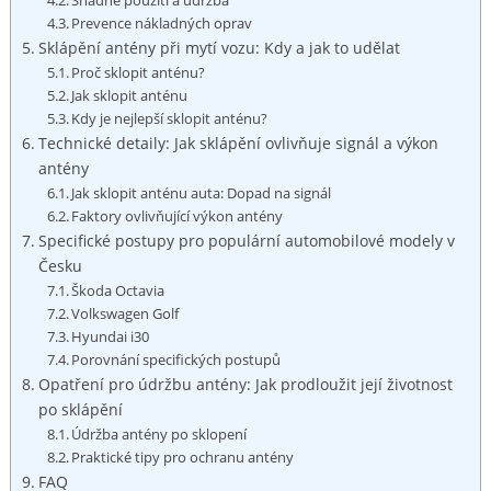
Snadné ‌použití a ⁤údržba
Prevence nákladných oprav
Sklápění​ antény při mytí ‍vozu: Kdy a jak to ‍udělat
Proč sklopit anténu?
Jak sklopit⁤ anténu
Kdy je nejlepší sklopit anténu?
Technické detaily: Jak sklápění ovlivňuje signál a výkon
antény
Jak sklopit anténu auta: Dopad⁤ na signál
Faktory ovlivňující výkon antény
Specifické postupy pro populární automobilové modely v
Česku
Škoda Octavia
Volkswagen Golf
Hyundai i30
Porovnání specifických postupů
Opatření pro údržbu antény: Jak prodloužit její životnost
po sklápění
Údržba​ antény po sklopení
Praktické tipy pro ochranu antény
FAQ