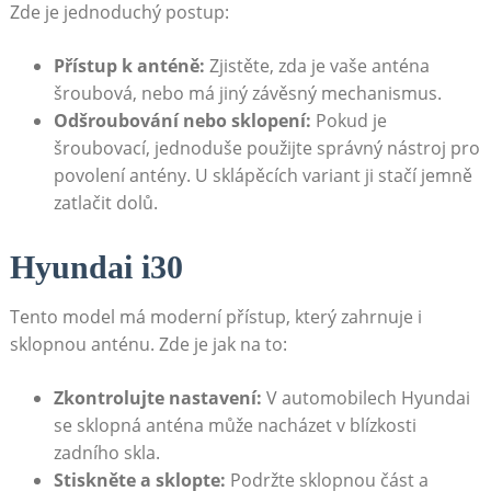
Zde je jednoduchý postup:
Přístup‌ k anténě:
Zjistěte, zda je vaše anténa
šroubová, nebo má ‌jiný závěsný mechanismus.
Odšroubování ‍nebo sklopení:
Pokud je ​
šroubovací, jednoduše použijte⁤ správný nástroj ⁤pro
povolení antény. ⁤U sklápěcích⁣ variant ji stačí jemně
zatlačit dolů.
Hyundai i30
Tento model ‌má moderní přístup, který zahrnuje i
sklopnou anténu. Zde je jak na to:
Zkontrolujte⁢ nastavení:
V automobilech Hyundai
se sklopná anténa může nacházet ⁣v⁣ blízkosti
zadního skla.
Stiskněte a sklopte:
Podržte sklopnou část a