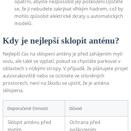
opatrní, abyste nezpůsobili její poškození.Ujistěte
se, že ‌ji nebudete zakrývat vlhkým hadrem, což by
mohlo způsobit elektrické zkraty u‌ automatických
modelů.
Kdy je nejlepší sklopit anténu?
Nejlepší čas na sklopení antény je před zahájením mytí‌
vozu, ale také se vyplatí, pokud se chystáte ‍parkovat v
oblastech s nízkými stropy. V případě, že plánujete ‌projet
autovrakoviště nebo se ocitnete ve stísněných
prostorech, ⁤není na škodu se ujistit, že je anténa
sklopena.
Doporučené činnosti
Důvod
Sklopit anténu před
Ochrana před
mytím
poškozením