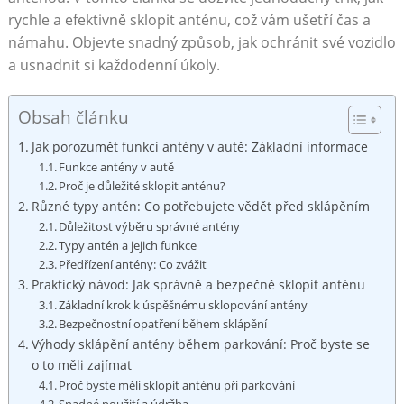
rychle a‍ efektivně sklopit anténu, což vám ušetří čas a
námahu. Objevte snadný způsob, jak ochránit ⁢své vozidlo
a usnadnit si každodenní úkoly.
Obsah článku
Jak porozumět funkci ​antény v autě: Základní informace
Funkce antény v autě
Proč ​je⁣ důležité sklopit anténu?
Různé​ typy antén: Co potřebujete vědět před sklápěním
Důležitost výběru správné antény
Typy antén a jejich⁣ funkce
Předřízení antény: Co zvážit
Praktický návod: Jak správně a bezpečně sklopit anténu
Základní krok k úspěšnému sklopování antény
Bezpečnostní opatření během sklápění
Výhody sklápění antény během parkování: Proč byste se
o to měli ‍zajímat
Proč‌ byste měli ‍sklopit​ anténu při parkování