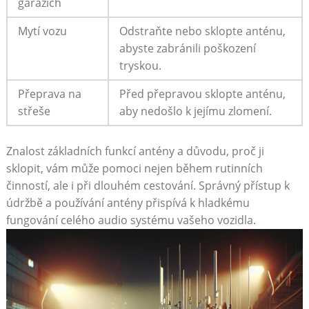
garážích
Mytí vozu
Odstraňte nebo sklopte anténu,
⁢abyste zabránili poškození
⁢tryskou.
Přeprava na
Před přepravou sklopte anténu,
střeše
aby nedošlo k jejímu zlomení.
Znalost ⁤základních funkcí antény a ⁤důvodu, proč ji
sklopit, vám může pomoci nejen během rutinních⁤
činností, ale‍ i při dlouhém cestování. Správný přístup k
údržbě a používání antény přispívá k hladkému
fungování celého audio systému vašeho vozidla.