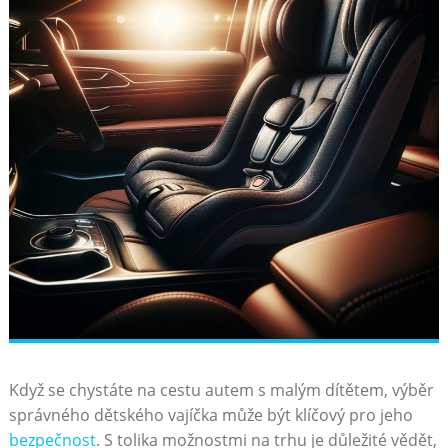
Když​ se chystáte na cestu ⁣autem ‌s malým dítětem, výběr
správného dětského⁢ vajíčka může ⁢být klíčový pro jeho
bezpečnost
. S tolika možnostmi na trhu ‌je důležité⁢ vědět,