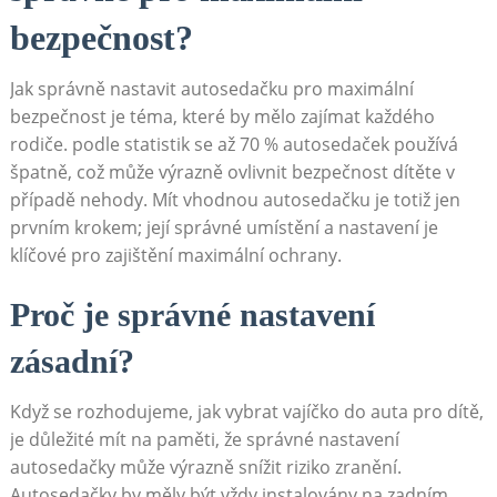
bezpečnost?
Jak ⁤správně ​nastavit autosedačku‌ pro maximální⁢
bezpečnost je téma, které by mělo​ zajímat každého‍
rodiče. podle​ statistik ‌se až 70⁢ % autosedaček​ používá
špatně, což může výrazně ovlivnit⁣ bezpečnost dítěte ‌v
případě nehody. Mít vhodnou autosedačku je totiž ‍jen
prvním krokem;⁤ její správné umístění⁣ a ‌nastavení⁢ je
klíčové⁢ pro zajištění maximální ochrany.
Proč je správné nastavení
zásadní?
Když se rozhodujeme, jak vybrat⁤ vajíčko do‍ auta pro ⁢dítě,
je důležité mít‍ na paměti, že správné nastavení
autosedačky ⁤může ⁤výrazně snížit riziko zranění.
⁤Autosedačky by měly být vždy ‌instalovány na zadním