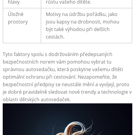
hlavy
růstu vašeho dítěte.
Úložné
Motivy na údržbu pořádku, jako
prostory
jsou kapsy na drobnosti, mohou
být také výhodou při delších
cestách.
Tyto faktory spolu s ‍dodržováním předepsaných
bezpečnostních norem vám pomohou vybrat tu
správnou autosedačku, která poskytne⁢ vašemu dítěti
optimální ochranu při⁢ cestování. Nezapomeňte, že
bezpečnostní ‌předpisy ⁤se neustále mění⁢ a vyvíjejí, proto
je dobré pravidelně sledovat nové trendy a‌ technologie v
oblasti dětských autosedaček.