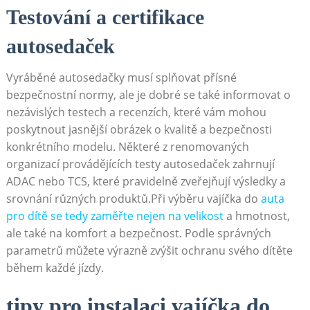
Testování a certifikace⁢
autosedaček
Vyráběné autosedačky musí splňovat přísné
bezpečnostní normy, ⁢ale je dobré se také informovat⁢ o
nezávislých testech a recenzích, ‌které vám mohou
poskytnout ⁣jasnější obrázek o kvalitě a bezpečnosti
konkrétního modelu.‌ Některé z renomovaných
organizací provádějících testy autosedaček zahrnují​
ADAC nebo ‌TCS, které pravidelně zveřejňují výsledky a
srovnání různých produktů.Při výběru vajíčka do
auta
pro dítě se tedy ⁤zaměřte nejen na velikost
​ a hmotnost,
ale také na komfort a bezpečnost.⁣ Podle správných
parametrů můžete ‌výrazně zvýšit ochranu svého dítěte
během každé jízdy.
tipy pro instalaci vajíčka do