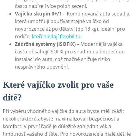
často nabízejí více poloh sezení.
Vajíčka skupin 0+/1
– Kombinovaná auta sedadla,
která⁤ umožňují používat stejné vajíčko od
novorozence​ až⁣ po dětství⁣ (do 18​ kg). ⁤Ideální pro
rodiče, ‌
kteří hledají flexibilitu
.
Zádržné ‌systémy (ISOFIX)
– Modernější‌ vajíčka
často⁢ obsahují⁣ ISOFIX pro ​snadnou ⁤a bezpečnou
instalaci do auta, což značně snižuje riziko
nesprávného upevnění.
Které vajíčko zvolit pro vaše
dítě?
Při ⁤výběru vhodného vajíčka do‍ auta byste​ měli⁣ zvážit
několik ‌faktorů,abyste maximalizovali bezpečnost a
komfort. V první řadě ​je důležité zohlednit věk a‍
hmotnost vašeho dítěte.⁢ Pro novorozence⁤ a ⁢malé děti je