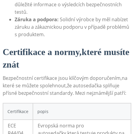
důležité informace o výsledcích bezpečnostních
testů.
Záruka a podpora:
Solidní výrobce by měl ‌nabízet⁣
záruku a zákaznickou podporu v případě problémů
s produktem.
Certifikace​ a normy,které musíte
znát
Bezpečnostní certifikace jsou klíčovým⁢ doporučením,na ​
které se můžete spolehnout,že ⁤autosedačka splňuje
přísné bezpečnostní standardy. Mezi ⁢nejznámější‍ patří:
Certifikace
popis
ECE
Evropská norma pro​
R44/04
autosedačky,která testuje produkty na ​