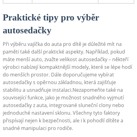
Praktické tipy pro výběr
autosedačky
Při výběru vajíčka do auta pro dítě je důležité mít​ na
paměti také další praktické aspekty. Například, pokud
máte menší auto,‌ zvažte velikost autosedačky – někteří
výrobci‍ nabízejí kompaktnější modely,‍ které se‍ lépe hodí
do ⁢menších prostor. Dále ⁣doporučujeme vybírat
autosedačky ​s opěrnou základnou, ‌která zajišťuje
stabilitu a usnadňuje instalaci.Nezapomeňte⁢ také na
‌související funkce, jako je možnost snadného vyjmutí
autosedačky z‌ auta, integrované sluneční ⁣clony nebo
jednoduché⁤ nastavení‌ sklonu. Všechny tyto ⁣faktory
přispívají nejen k bezpečnosti, ale ‍i k pohodlí dítěte ‍a
snadné manipulaci pro rodiče.