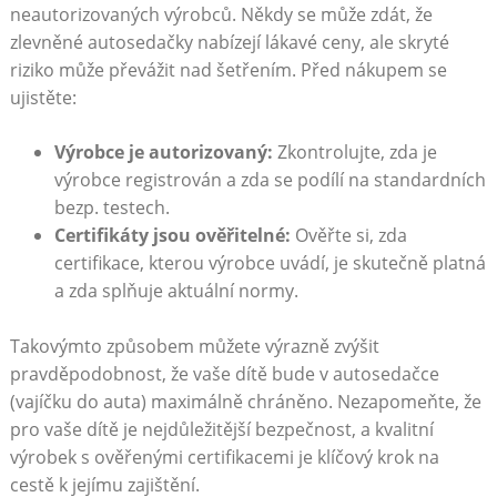
neautorizovaných ​výrobců. Někdy se může zdát,⁤ že
zlevněné⁢ autosedačky nabízejí lákavé ceny, ale skryté
riziko může převážit nad‌ šetřením. Před nákupem se
ujistěte:
Výrobce je autorizovaný:
Zkontrolujte, zda je
výrobce‌ registrován a zda ‌se podílí na standardních
bezp. testech.
Certifikáty jsou​ ověřitelné:
Ověřte si,‌ zda
certifikace, kterou ​výrobce uvádí, je skutečně⁢ platná
a zda splňuje aktuální normy.
Takovýmto ‍způsobem můžete výrazně zvýšit ​
pravděpodobnost, že vaše dítě ​bude v autosedačce
(vajíčku do auta) maximálně chráněno. Nezapomeňte, že
pro vaše dítě je nejdůležitější‍ bezpečnost, a kvalitní
výrobek s ⁤ověřenými certifikacemi je⁤ klíčový krok na ​
cestě k‌ jejímu zajištění.