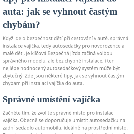
auta:⁣ jak se vyhnout častým
chybám?
Když‍ jde o ‍bezpečnost ⁣dětí při ​cestování​ v autě, správná
instalace vajíčka, tedy autosedačky pro ⁢novorozence a
malé děti, je klíčová.Bezpečná jízda začíná volbou
správného ⁣modelu, ale⁢ bez⁣ chybné instalace, i ten
nejlépe hodnocený ‍autosedačkový systém může ⁤být
zbytečný. ⁢Zde jsou některé‍ tipy, ⁢jak se vyhnout častým
chybám při instalaci vajíčka do auta.
Správné umístění vajíčka
Začněte tím, ‌že zvolíte správné​ místo pro instalaci
vajíčka. ⁣Obecně se doporučuje umístit autosedačku na
zadní sedadlo‌ automobilu, ideálně na prostřední místo.