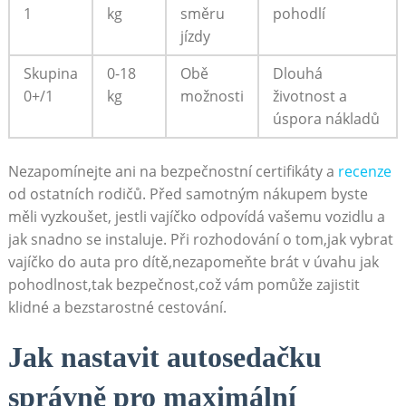
1
kg
směru‍
pohodlí
jízdy
Skupina
0-18
Obě
Dlouhá
0+/1
kg
možnosti
životnost a
úspora nákladů
Nezapomínejte ani na bezpečnostní⁢ certifikáty a
recenze
od ostatních rodičů. Před samotným nákupem byste
měli vyzkoušet, jestli vajíčko ⁤odpovídá vašemu vozidlu​ a
jak snadno se instaluje. Při rozhodování o tom,jak ⁤vybrat
vajíčko do auta pro ‌dítě,nezapomeňte brát v úvahu jak
pohodlnost,tak bezpečnost,což ⁤vám pomůže zajistit‍
klidné a bezstarostné cestování.
Jak nastavit⁣ autosedačku
správně pro maximální