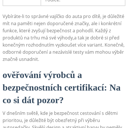
Vybíráte-li to správné vajíčko do auta pro dítě, je důležité
mít ‍na⁢ paměti nejen ​doporučené ⁤značky, ale i konkrétní
funkce, které zvyšují⁤ bezpečnost a pohodlí. Každý z⁣
produktů na trhu⁣ má své výhody,a tak je dobré si před
konečným ​rozhodnutím⁣ vyzkoušet více variant. ⁣Konečně,
odborné​ doporučení a nezávislé ⁣testy vám mohou výběr ​
značně usnadnit.
ověřování výrobců a
bezpečnostních certifikací: Na
co si dát‍ pozor?
V dnešním světě, kde je ‌bezpečnost cestování ⁢s dětmi‌
prioritou, je důležité být obezřetný ‍při výběru
autosedačky. Skvělý design a atraktivní ⁣barvy by neměly