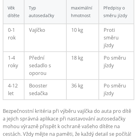
Věk
Typ
maximální
Předpisy⁤ o
dítěte
autosedačky
hmotnost
⁤směru jízdy
0-1
Vajíčko
10 kg
Proti⁢
rok
směru
jízdy
1-4
Přední
18 kg
Po směru
roky
sedadlo s
jízdy
oporou
4-12
Booster
36 kg
Po⁤ směru
let
sedačka
jízdy
Bezpečnostní kritéria při výběru vajíčka do auta⁢ pro dítě
a‍ jejich správná aplikace ⁢při ⁤nastavování autosedačky
mohou výrazně přispět⁢ k ochraně‌ vašeho dítěte na⁢
cestách. Vždy mějte‌ na paměti,‍ že každý detail se počítá!