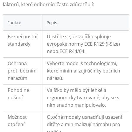
‌faktorů, které odborníci ⁢často zdůrazňují:
Funkce
Popis
Bezpečnostní
Ujistěte se, že vajíčko splňuje
standardy
evropské normy ‌ECE‍ R129 (i-Size)
nebo ECE⁤ R44/04.
Ochrana
Vyberte ⁢model s technologiemi,​
proti bočním
které‌ minimalizují⁢ účinky bočních
⁤nárazům
nárazů.
Pohodlné
Vajíčko‌ by mělo být lehké ⁢a
nošení
ergonomicky tvarované, aby se s
ním snadno manipulovalo.
Možnost
Otočné modely ⁤usnadňují⁤ usazení
otočení
dítěte a minimalizují námahu pro​
rodiče.