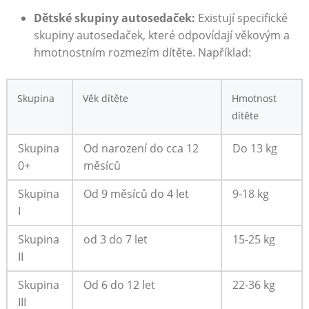
Dětské skupiny ​autosedaček:
Existují specifické
skupiny autosedaček, ‌které odpovídají​ věkovým a
hmotnostním rozmezím dítěte. Například:
Skupina
Věk dítěte
Hmotnost
dítěte
Skupina
Od narození do cca 12
Do 13 kg
0+
měsíců
Skupina
Od ‌9 měsíců do 4 let
9-18 kg
I
Skupina
od 3 do ⁣7‌ let
15-25 ​kg
II
Skupina
Od 6 do‌ 12 let
22-36 kg
III