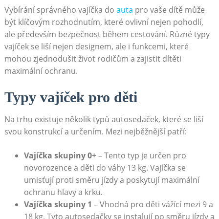
Vybírání správného vajíčka do
auta
pro vaše dítě může
být​ klíčovým rozhodnutím, které ovlivní ⁤nejen pohodlí,
‍ale především bezpečnost během cestování.‌ Různé typy
vajíček ⁣se liší nejen designem, ale i funkcemi, které​
mohou zjednodušit život rodičům‍ a​ zajistit dítěti
maximální ochranu.⁢
Typy vajíček⁣ pro děti
Na trhu existuje‌ několik typů autosedaček, které se liší
svou konstrukcí a určením. Mezi nejběžnější patří:
Vajíčka skupiny 0+
– Tento typ je ‌určen pro‌
novorozence‍ a děti do váhy 13 kg. Vajíčka se
umisťují proti směru jízdy ⁢a poskytují⁢ maximální
ochranu​ hlavy a krku.
Vajíčka skupiny 1
– ​Vhodná ‍pro děti vážící mezi 9 a
18 kg. Tyto‌ autosedačky se instalují po směru jízdy ‌a