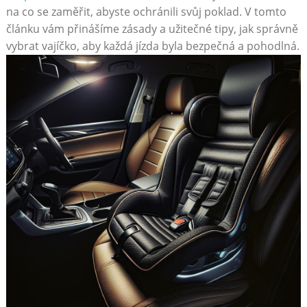
na⁢ co se zaměřit, abyste ochránili svůj poklad. V tomto
článku vám přinášíme zásady a užitečné tipy, ‌jak správně
vybrat vajíčko, aby‍ každá jízda​ byla ‌bezpečná a pohodlná.