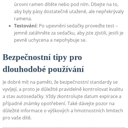
úrovni ramen dítěte nebo pod ním. Dbejte na ⁢to,
aby byly‍ pásy dostatečně​ utažené,​ ale nepřekrývaly
⁤ramena.
Testování:
Po upevnění sedačky proveďte ‍test –
jemně zatáhněte​ za sedačku, aby ⁣jste zjistili, jestli je
pevně⁣ uchycena a nepohybuje se.
Bezpečnostní tipy pro​
dlouhodobé⁣ používání
Je dobré mít na paměti, že bezpečnostní standardy se
vyvíjejí, ⁢a proto ‌je důležité pravidelně kontrolovat kvalitu
a stav autosedačky. Vždy ‌zkontrolujte datum expirace a⁢
případné známky opotřebení. Také dávejte pozor na
důležité informace⁢ o výškových a hmotnostních limitech
pro vaše dítě.