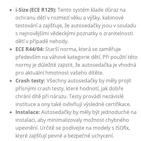
i-Size ⁢(ECE R129):
Tento systém klade důraz na
ochranu ​dětí v rozmezí věku a výšky, kabinové
testování a zajišťuje, ⁣že autosedačky jsou v souladu
s nejnovějšími vědeckými poznatky o zranitelnosti
dětí v případě nehody.
ECE R44/04:
Starší norma, která se​ zaměřuje
především na váhové kategorie dětí.‌ Při použití této
normy je⁤ důležité ⁢zajistit, že⁤ autosedačka je vhodná
pro aktuální hmotnost vašeho dítěte.
Crash testy:
Všechny autosedačky by ‌měly projít
přísnými ⁤crash ‌testy, které‌ hodnotí, jak dobře
chrání dítě při nárazu. Testy provádí nezávislé
instituce a ony také ovlivňují výsledné certifikace.
Instalace:
Autosedačky by měly⁢ být jednoduché na
instalaci, aby minimalizovaly možnost chybného
upevnění. Určitě se podívejte na‍ modely s ISOfix,
které ⁤zajišťují pevné a bezpečné uchycení.