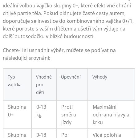
ideální volbou vajíčko skupiny 0+, které efektivně chrání
citlivé ​partie těla. Pokud plánujete časté cesty autem, ​
doporučuje se investice do kombinovaného vajíčka ​0+/1,
které poroste s vaším dítětem a ‌ušetří vám výdaje na
další autosedačku v blízké‌ budoucnosti.
Chcete-li‍ si usnadnit výběr,‌ můžete se podívat na
následující srovnání:
Typ
Vhodné
Upevnění
Výhody
vajíčka
pro
děti
Skupina
0-13⁢
Proti
Maximální
0+
kg
směru
ochrana ‍hlavy ⁣a
jízdy
krku
Skupina
9-18
Po
Více poloh​ a