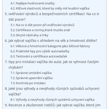
Nejlépe hodnocené značky
Klíčové vlastnosti, které by měly mít kvalitní ‍vajíčka
ověřování výrobců a bezpečnostních certifikací: Na co si
dát‍ pozor?
Na co si dát pozor při ověřování výrobců
Certifikace​ a normy,které musíte znát
Skryté nástrahy ⁢a triky
Jak vybrat vajíčko s ⁣ohledem⁢ na věk a hmotnost dítěte?
Věková a hmotnostní kategorie jako klíčové faktory
Praktické tipy pro výběr autosedačky
Testování a certifikace⁢ autosedaček
tipy pro instalaci vajíčka do auta:⁣ jak se vyhnout častým
chybám?
Správné umístění vajíčka
Správné upevnění vajíčka
Kontrola po instalaci
Jaké jsou výhody ‌a nevýhody různých způsobů uchycení
vajíčka?
Výhody a nevýhody různých systémů⁤ uchycení vajíčka
Recenze a zkušenosti rodičů: Jak vybrat vajíčko, které ‍jim