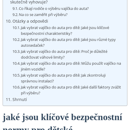
skutečně vyhovuje?
Co říkají ‍rodiče o výběru vajíčka do​ auta?
Na co​ se zaměřit při⁤ výběru?
Otázky ⁤a odpovědi
Jak vybrat vajíčko do auta pro dítě: Jaké jsou klíčové
⁣bezpečnostní charakteristiky?
Jak vybrat vajíčko do auta pro dítě: Jaké ‌jsou různé ⁣typy
autosedaček?
Jak vybrat vajíčko​ do auta pro dítě: Proč ⁣je důležité
dodržovat váhové limity?
Jak vybrat vajíčko ​do‍ auta⁤ pro dítě:⁢ Můžu ‌použít vajíčko na
jiném vozidle?
Jak vybrat vajíčko do auta pro dítě: Jak zkontroluji
správnou instalaci?
Jak⁤ vybrat vajíčko do auta pro dítě:⁤ Jaké další faktory zvážit
při výběru?
Shrnutí
jaké jsou klíčové bezpečnostní
normy pro dětské