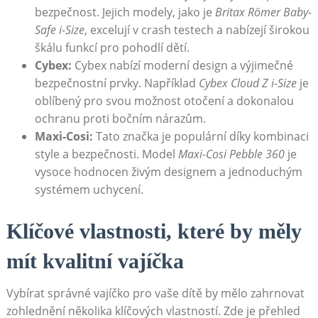
bezpečnost. Jejich modely, jako je
Britax Römer Baby-
Safe i-Size
, excelují v‌ crash testech a ‌nabízejí širokou
škálu funkcí pro pohodlí dětí.
Cybex:
Cybex nabízí moderní design a výjimečné
bezpečnostní prvky. Například
Cybex Cloud Z i-Size
je
oblíbený pro svou možnost otočení a ​dokonalou​
ochranu proti bočním nárazům.
Maxi-Cosi:
Tato ‌značka⁣ je populární díky kombinaci
style ​a bezpečnosti. ⁢Model
Maxi-Cosi Pebble‌ 360
je
vysoce hodnocen živým designem a jednoduchým
⁤systémem uchycení.
Klíčové vlastnosti, které by měly
mít kvalitní ‍vajíčka
Vybírat správné vajíčko pro vaše dítě by mělo zahrnovat
zohlednění několika klíčových vlastností.⁣ Zde je přehled