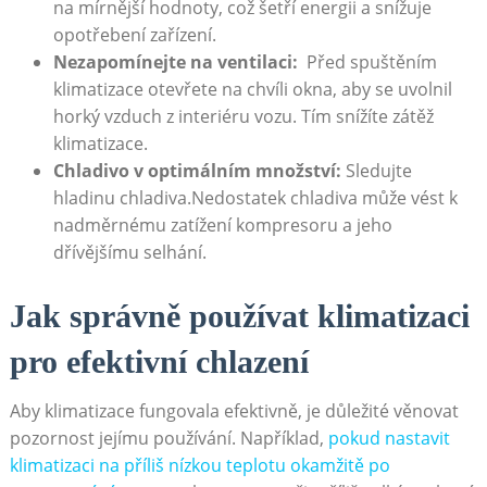
na mírnější⁤ hodnoty, což šetří⁣ energii⁢ a snížuje
opotřebení zařízení.
Nezapomínejte na ventilaci:
⁣ Před spuštěním
klimatizace otevřete na ⁤chvíli ‍okna, aby se ⁢uvolnil
horký vzduch‌ z interiéru vozu. Tím ⁣snížíte zátěž‍
klimatizace.
Chladivo v optimálním množství:
Sledujte
hladinu chladiva.Nedostatek chladiva ⁢může vést k
⁤nadměrnému⁢ zatížení⁢ kompresoru⁤ a jeho
dřívějšímu selhání.
Jak správně používat klimatizaci‍
pro efektivní chlazení
Aby klimatizace fungovala ⁢efektivně, je důležité věnovat ​
pozornost ⁣jejímu používání.⁣ Například,
pokud ‌nastavit
klimatizaci na‍ příliš nízkou ‍teplotu okamžitě po