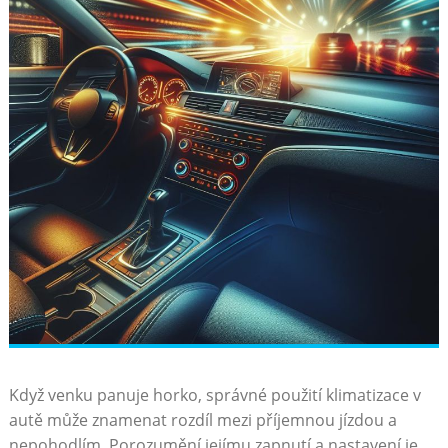
Když venku panuje horko, správné použití klimatizace ⁣v
autě může znamenat​ rozdíl mezi příjemnou⁣ jízdou a
nepohodlím. Porozumění jejímu zapnutí a nastavení je