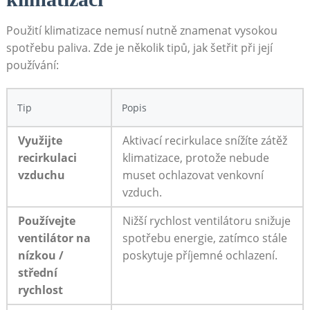
Použití ⁢klimatizace nemusí nutně znamenat ⁣vysokou
spotřebu paliva. Zde je několik tipů, jak šetřit při její⁤
používání:
Tip
Popis
Využijte
Aktivací recirkulace ‌snížíte ‌zátěž
recirkulaci
klimatizace, protože nebude
vzduchu
muset ochlazovat venkovní⁣
vzduch.
Používejte
Nižší rychlost ventilátoru snižuje
ventilátor na
spotřebu energie, zatímco stále
nízkou ‍/
poskytuje ‍příjemné ochlazení.
střední
rychlost