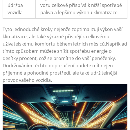
údržba
vozu celkově přispívá k⁣ nižší spotřebě
vozidla
paliva a⁤ lepšímu výkonu klimatizace.
Tyto‍ jednoduché kroky nejenže ‍zoptimalizují výkon vaší
klimatizace, ale také výrazně přispějí k celkovému
uživatelskému komfortu během letních měsíců.Například
tímto ⁢způsobem můžete snížit spotřebu ​energie o
desítky procent, ​což⁤ se ​promítne‌ do ⁤vaší peněženky.
Dodržováním těchto doporučení budete mít nejen
příjemné a pohodlné prostředí, ale ‍také udržitelnější
provoz ‌vašeho vozidla.