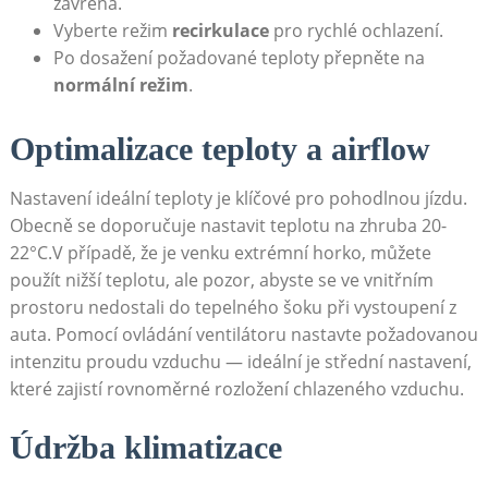
zavřená.
Vyberte ‌režim
recirkulace
pro rychlé⁤ ochlazení.
Po dosažení požadované teploty přepněte ⁢na
normální režim
.
Optimalizace⁤ teploty a airflow
Nastavení ideální teploty je⁤ klíčové pro pohodlnou jízdu.
⁣Obecně⁢ se doporučuje nastavit⁢ teplotu na ​zhruba‌ 20-
22°C.V ⁤případě, ⁢že je‍ venku extrémní horko, ⁢můžete
použít nižší teplotu, ale pozor, abyste se ⁢ve vnitřním‌
prostoru nedostali do ‍tepelného šoku při vystoupení z⁤
auta.​ Pomocí⁢ ovládání ventilátoru nastavte požadovanou
⁣intenzitu proudu vzduchu — ideální je střední nastavení,‍
které zajistí rovnoměrné rozložení chlazeného vzduchu.
Údržba klimatizace