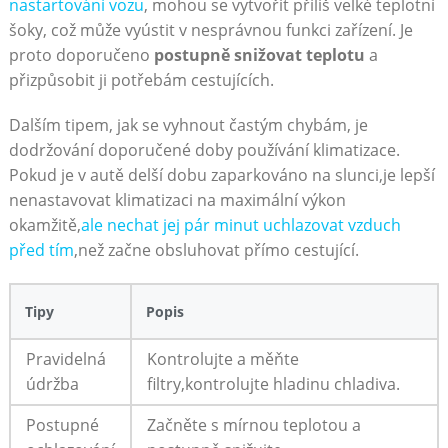
nastartování ​vozu
, mohou⁤ se vytvořit příliš velké teplotní
šoky, což může ‌vyústit ‌v nesprávnou funkci zařízení. Je
proto doporučeno
postupně snižovat teplotu
a
přizpůsobit ji ⁢potřebám cestujících.
Dalším tipem, ‌jak se vyhnout častým chybám, je
dodržování⁣ doporučené doby používání klimatizace.
Pokud je v​ autě ⁣delší dobu zaparkováno‍ na‌ slunci,je lepší⁤
nenastavovat klimatizaci⁣ na maximální výkon
okamžitě,
ale nechat jej pár minut ​uchlazovat vzduch
před ⁣tím
,než⁤ začne obsluhovat ​přímo cestující.
Tipy
Popis
Pravidelná
Kontrolujte a ⁤měňte
údržba
filtry,kontrolujte hladinu chladiva.
Postupné‍
Začněte s ⁢mírnou teplotou⁤ a