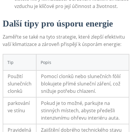
vzduchu‍ je ​klíčové⁣ pro její účinnost a​ životnost.
Další tipy pro úsporu energie
Zaměřte ⁣se také​ na tyto‌ strategie, které zlepší efektivitu
vaší klimatizace‌ a zároveň přispějí k úsporám energie:
Tip
Popis
Použití
Pomocí clonků ‌nebo‌ slunečních fólií
slunečních
blokujete⁤ přímé sluneční záření, což⁢
​clonků
snižuje potřebu ⁣chlazení.
parkování
Pokud je to možné, parkujte ⁤na
ve stínu
stinných místech, abyste předešli
⁣intenzivnímu ohřevu interiéru​ auta.
Pravidelná
Zajištění​ dobrého‌ technického stavu