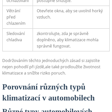
ochlazování
postupně⁢ snižujte.
Větrání
Otevřete okna, aby se uvolnil ​horký
před⁢
vzduch.
chlazením
Sledování
zkontrolujte, zda je správně
chladiva
‌doplněno, aby⁣ klimatizace mohla
správně‍ fungovat.
Dodržováním těchto jednoduchých​ zásad si zajistíte
nejen pohodlí při jízdě,ale také prodloužíte⁢ životnost
klimatizace‌ a snížíte ​riziko ⁤poruch.
Porovnání různých typů
klimatizací v automobilech
Různé typy⁤ automobilových⁣