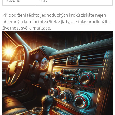
sezóně
filtr.
Při dodržení těchto⁢ jednoduchých kroků získáte⁣ nejen
příjemný ⁤a komfortní zážitek z jízdy, ​ale také prodloužíte
životnost své ‌klimatizace.