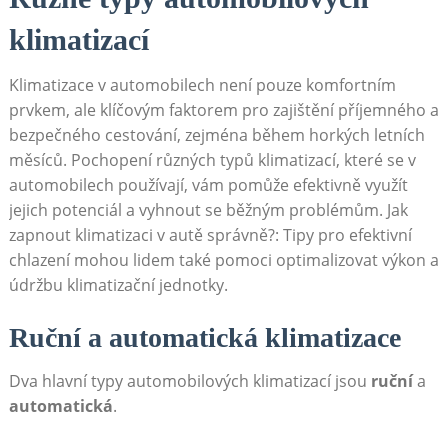
klimatizací
Klimatizace v ‍automobilech není pouze ⁤komfortním
prvkem, ale​ klíčovým​ faktorem pro zajištění příjemného a
bezpečného cestování, zejména⁣ během horkých letních
měsíců. Pochopení různých ​typů ⁣klimatizací, které se v
automobilech⁤ používají, vám pomůže efektivně‌ využít
jejich potenciál ‍a ⁢vyhnout⁣ se běžným problémům. Jak
zapnout ​klimatizaci ⁣v autě správně?:⁢ Tipy pro efektivní
chlazení ⁣mohou lidem​ také pomoci​ optimalizovat výkon a
údržbu ​klimatizační jednotky.
Ruční a automatická ⁣klimatizace
Dva hlavní ⁣typy ‍automobilových klimatizací jsou
ruční
a
automatická
.