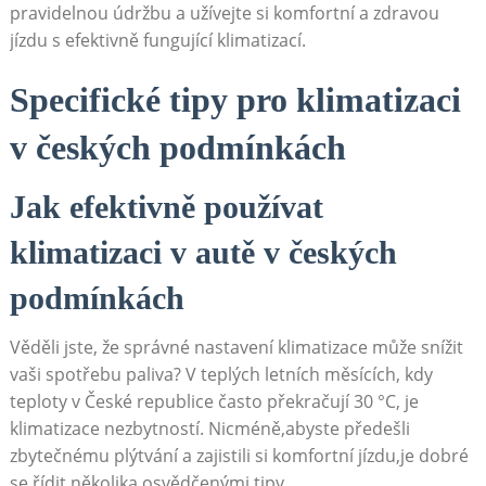
pravidelnou údržbu a užívejte si komfortní a zdravou⁤
jízdu ⁣s efektivně fungující klimatizací.
Specifické tipy pro klimatizaci
v českých‌ podmínkách
Jak efektivně používat
klimatizaci ​v autě v českých
podmínkách
Věděli ⁤jste,⁤ že správné nastavení klimatizace ​může snížit
vaši spotřebu paliva? V teplých letních měsících,​ kdy⁢
teploty v⁢ České republice často překračují ⁢30 °C, ​je
klimatizace⁣ nezbytností. Nicméně,abyste předešli
zbytečnému plýtvání a zajistili si komfortní ‍jízdu,je dobré
se řídit několika osvědčenými tipy.