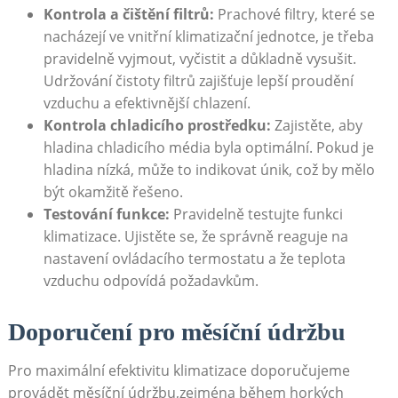
Kontrola a čištění ⁢filtrů:
Prachové filtry, které se
nacházejí ve ‌vnitřní ​klimatizační jednotce, je třeba
pravidelně vyjmout, vyčistit a ​důkladně vysušit.
⁤Udržování čistoty filtrů ⁣zajišťuje lepší proudění‌
vzduchu a ⁤efektivnější chlazení.
Kontrola chladicího prostředku:
‌Zajistěte, aby⁤
hladina ‍chladicího média byla optimální. Pokud ​je
hladina nízká, může⁣ to indikovat únik, což by mělo
být okamžitě řešeno.
Testování funkce:
Pravidelně testujte ⁤funkci​
klimatizace. Ujistěte ⁣se, že správně reaguje na
nastavení ovládacího termostatu a že teplota
vzduchu ‍odpovídá ⁢požadavkům.
Doporučení pro měsíční údržbu
Pro maximální efektivitu klimatizace⁣ doporučujeme⁢
provádět měsíční údržbu,zejména během horkých