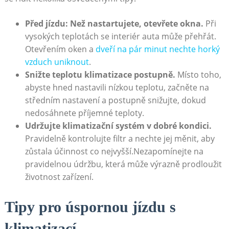
Před ‌jízdu: Než nastartujete, otevřete ‌okna.
Při‍
vysokých⁤ teplotách se interiér auta může přehřát.
Otevřením oken a
dveří na pár minut nechte horký
vzduch uniknout
.
Snižte teplotu klimatizace postupně.
Místo toho,⁤
abyste hned nastavili‌ nízkou teplotu, začněte ⁣na
středním nastavení a postupně snižujte, dokud
⁣nedosáhnete příjemné teploty.
Udržujte ⁤klimatizační​ systém v dobré kondici.
Pravidelně kontrolujte⁤ filtr a nechte jej ​měnit, aby⁢
zůstala účinnost⁤ co nejvyšší.Nezapomínejte na
pravidelnou⁢ údržbu, která může výrazně prodloužit
životnost zařízení.
Tipy pro úspornou jízdu‌ s
klimatizací