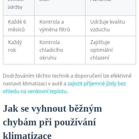
údržby
Každé 6
Kontrola ‍a
Udržuje⁢ kvalitu
měsíců
výměna filtrů
‍vzduchu
Každý
Kontrola
Zajišťuje‌
rok
chladicího
optimální
okruhu
chlazení
Dodržováním těchto technik ‌a doporučení lze efektivně​
nastavit klimatizaci v autě a
zajistit příjemné jízdy bez
ohledu na venkovní teplotu
.
Jak se vyhnout běžným
chybám při používání ​
klimatizace