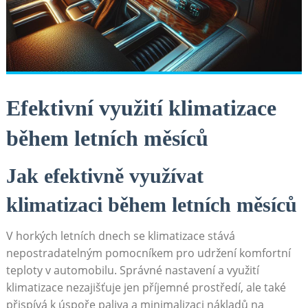
Efektivní‌ využití klimatizace
během letních⁤ měsíců
Jak efektivně využívat
klimatizaci během letních měsíců
V horkých letních dnech‍ se klimatizace stává
⁣nepostradatelným pomocníkem pro udržení ​komfortní
teploty v automobilu. Správné nastavení ‍a využití
klimatizace​ nezajišťuje jen příjemné prostředí, ale také
přispívá​ k úspoře paliva ⁤a minimalizaci nákladů na