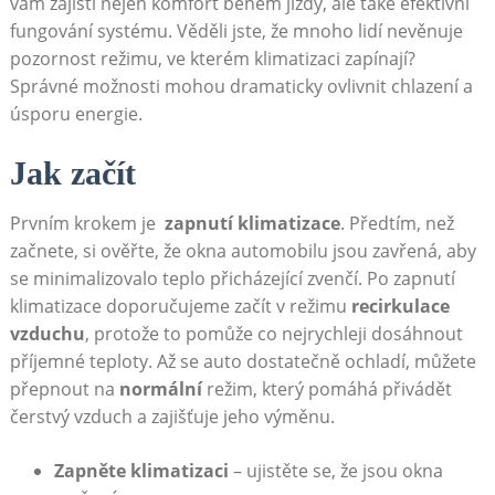
vám zajistí⁤ nejen komfort během ⁣jízdy, ale​ také efektivní
fungování systému. Věděli‌ jste, že​ mnoho lidí nevěnuje
pozornost režimu,​ ve ⁣kterém klimatizaci ⁣zapínají?
Správné možnosti⁢ mohou dramaticky ovlivnit ⁣chlazení a
úsporu⁤ energie.
Jak začít
Prvním krokem je ⁣
zapnutí klimatizace
. Předtím,⁤ než
začnete, si ověřte, že okna‍ automobilu jsou zavřená,⁤ aby⁢
se minimalizovalo teplo ‌přicházející ⁢zvenčí. Po‍ zapnutí
klimatizace⁤ doporučujeme začít v režimu
recirkulace
vzduchu
, protože to pomůže co nejrychleji dosáhnout
příjemné teploty. Až se auto dostatečně ochladí, můžete‍
přepnout na
normální
režim, který ​pomáhá přivádět
čerstvý vzduch ​a zajišťuje jeho výměnu.
Zapněte klimatizaci
– ujistěte se, že jsou okna