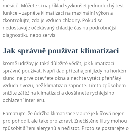
měsíců. Můžete si například vyzkoušet ‍jednoduchý test
funkce – zapněte⁢ klimatizaci ‍na maximální‍ výkon a
zkontrolujte, ‍zda je‍ vzduch chladný. Pokud⁤ se
nedostavuje očekávaný chlad,je ⁢čas na podrobnější
diagnostiku⁣ nebo servis.
Jak správně‍ používat klimatizaci
kromě údržby je také ⁢důležité vědět, jak klimatizaci
správně​ používat. Například⁢ při ‌zahájení jízdy na horkém
slunci nejprve ‌otevřete‌ okna a nechte ‍vytéct přehřátý⁣
vzduch z vozu, než klimatizaci⁢ zapnete. ⁤Tímto způsobem
snížíte zátěž‌ na klimatizaci a dosáhnete⁢ rychlejšího⁤
ochlazení interiéru.
Pamatujte, že‍ údržba ⁢klimatizace v autě je klíčová ⁣nejen
pro⁤ pohodlí, ⁣ale⁤ také pro zdraví. ⁣Znečištěné‍ filtry mohou
způsobit šíření alergenů​ a nečistot. Proto se postarejte o