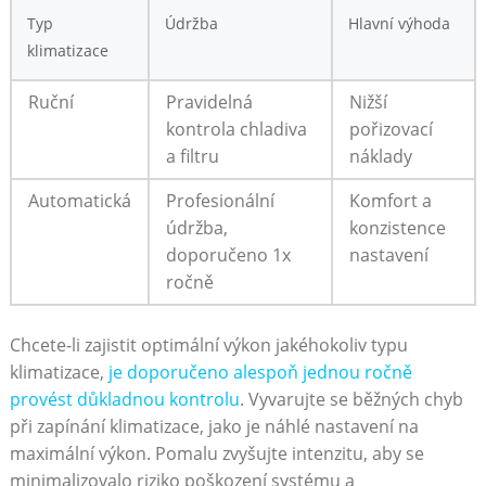
Typ
Údržba
Hlavní výhoda
klimatizace
Ruční
Pravidelná
Nižší
kontrola chladiva
pořizovací
⁤a filtru
⁤náklady
Automatická
Profesionální
Komfort a
údržba,
‌konzistence
doporučeno‍ 1x
nastavení
ročně
Chcete-li zajistit optimální​ výkon jakéhokoliv typu
klimatizace,
je doporučeno alespoň ⁤jednou‌ ročně
provést⁤ důkladnou kontrolu
. Vyvarujte se běžných⁢ chyb
při zapínání ‍klimatizace, jako je ⁢náhlé nastavení na ​
maximální ‍výkon. Pomalu zvyšujte intenzitu, aby se
minimalizovalo⁣ riziko poškození ‍systému a