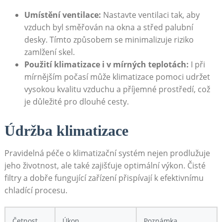
Umístění ventilace:
Nastavte ventilaci‍ tak, aby
vzduch byl směřován⁤ na okna a⁤ střed‍ palubní
desky. Tímto způsobem se minimalizuje riziko​
zamlžení skel.
Použití klimatizace i v mírných ⁣teplotách:
I ⁣při
mírnějším počasí může ⁤klimatizace pomoci udržet
vysokou kvalitu vzduchu a ⁣příjemné⁤ prostředí, což
⁢je⁤ důležité​ pro dlouhé cesty.
Údržba klimatizace
Pravidelná ⁢péče o klimatizační systém nejen prodlužuje
jeho životnost, ⁢ale také zajišťuje optimální výkon. Čisté
filtry ⁢a dobře fungující zařízení přispívají k efektivnímu
chladící ‌procesu.
Četnost
Úkon
Poznámka