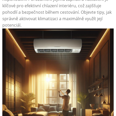
klíčové pro efektivní​ chlazení interiéru, ‍což​ zajišťuje
pohodlí a⁣ bezpečnost během cestování.⁢ Objevte tipy, jak
⁤správně aktivovat ⁤klimatizaci a maximálně využít její⁣
potenciál.