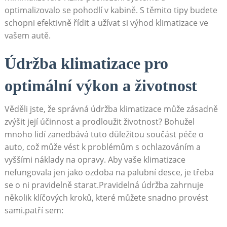
optimalizovalo se pohodlí v kabině. ⁢S těmito ⁤tipy budete
schopni efektivně řídit a užívat si‍ výhod klimatizace ve
vašem autě.
Údržba klimatizace pro
‌optimální výkon a životnost
Věděli jste, že správná údržba klimatizace může zásadně
zvýšit její‍ účinnost a‌ prodloužit životnost? Bohužel
mnoho ⁢lidí zanedbává tuto důležitou součást péče o
auto, což může vést⁢ k problémům s ochlazováním a
vyššími náklady na​ opravy. Aby vaše klimatizace
nefungovala jen jako ozdoba ⁤na palubní desce, je třeba
se o ni pravidelně ‌starat.Pravidelná⁢ údržba ⁢zahrnuje
několik klíčových kroků, které‌ můžete ‌snadno provést
sami.patří sem: