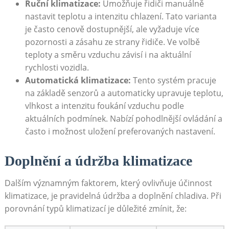
Ruční ‍klimatizace:
Umožňuje⁤ řidiči manuálně‍
nastavit teplotu​ a ⁣intenzitu chlazení. ‍Tato ⁤varianta
je často cenově dostupnější, ale ‍vyžaduje více
pozornosti a zásahu ze strany⁣ řidiče. Ve⁢ volbě
teploty a směru ⁤vzduchu závisí i na aktuální
rychlosti vozidla.
Automatická klimatizace:
Tento systém pracuje⁣
na základě senzorů a ⁣automaticky ⁣upravuje teplotu,
vlhkost ⁣a intenzitu foukání vzduchu ⁢podle
aktuálních podmínek. ⁣Nabízí pohodlnější ⁤ovládání a
často i možnost uložení preferovaných⁢ nastavení.
Doplnění a údržba‍ klimatizace
Dalším významným faktorem, který​ ovlivňuje ⁣účinnost
‌klimatizace,‍ je pravidelná údržba a ‌doplnění chladiva. Při
porovnání typů klimatizací je důležité zmínit, že: