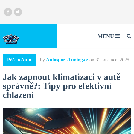
MENU
Péče o Auto
by
Autosport-Tuning.cz
on
31 prosince, 2025
Jak zapnout klimatizaci v autě
správně?: Tipy pro efektivní
chlazení