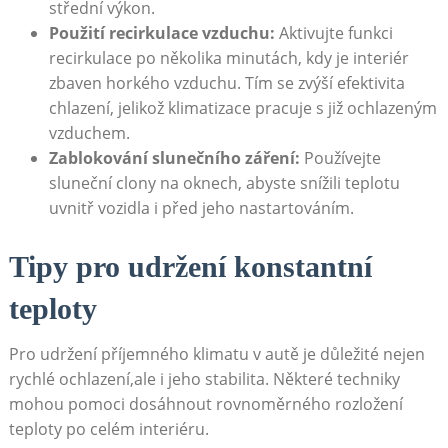
střední výkon.
Použití recirkulace vzduchu:
Aktivujte funkci​
recirkulace po několika‍ minutách, kdy je interiér
zbaven horkého vzduchu.⁣ Tím se zvýší efektivita
chlazení, jelikož‍ klimatizace pracuje ‌s již ochlazeným
vzduchem.
Zablokování slunečního záření:
Používejte
sluneční‌ clony na oknech,‍ abyste snížili teplotu ​
uvnitř vozidla i před jeho⁤ nastartováním.
Tipy pro udržení konstantní
⁢teploty
Pro ‌udržení příjemného​ klimatu v autě⁢ je‌ důležité ⁤nejen
rychlé ochlazení,ale i⁤ jeho stabilita.⁤ Některé‍ techniky⁤
mohou pomoci dosáhnout rovnoměrného rozložení‌
teploty po ‌celém interiéru.