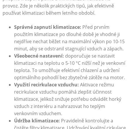
provoz.‌ Zde je ‌několik ⁢praktických tipů, jak efektivně
používat‌ klimatizaci​ během letního období.
Správné‍ zapnutí klimatizace:
Před prvním
⁢použitím klimatizace po dlouhé době je vhodné⁢ ji
nejdříve nechat běžet na maximální výkon po 10-15
minut, aby se⁣ odstranil stagnující‌ vzduch a zápach.
Všeobecné nastavení:
doporučuje se nastavit
klimatizaci na teplotu o 5-10 °C nižší ‌než ⁢je venkovní
teplota. To umožňuje efektivní chlazení ‌a ⁣udržení
optimálního pohodlí‌ bez ​zbytečné zátěže na motor.
Využití recirkulace vzduchu:
Aktivace režimu
recirkulace vzduchu ⁢pomáhá zlepšit účinnost
klimatizace, jelikož snižuje ‍potřebu odvádět horký
vzduch ​z ‌interiéru a nahrazovat ‍ho teplým
venkovním⁢ vzduchem.
Údržba ⁣klimatizace:
Pravidelně kontrolujte a
čistěte⁣ filtry klimatizace. Udržování kvalitní cirkulace