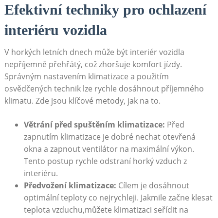
Efektivní techniky pro ​ochlazení
interiéru⁢ vozidla
V horkých letních dnech může být interiér vozidla ​
nepříjemně přehřátý, což zhoršuje ⁤komfort​ jízdy.
Správným nastavením klimatizace a použitím​
osvědčených technik lze⁣ rychle dosáhnout příjemného
klimatu. Zde‌ jsou klíčové metody,‍ jak na to.
Větrání před spuštěním‍ klimatizace:
Před
zapnutím ‌klimatizace je dobré nechat otevřená
⁢okna⁢ a zapnout ⁢ventilátor na maximální výkon.
Tento postup rychle odstraní horký vzduch z
interiéru.
Předvožení klimatizace:
⁢Cílem ⁤je dosáhnout⁤
optimální teploty co nejrychleji. Jakmile‌ začne klesat
teplota vzduchu,můžete klimatizaci seřídit na