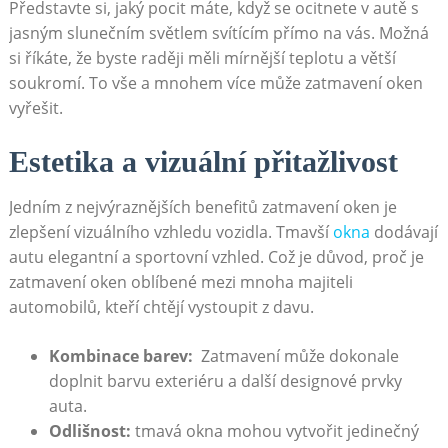
Představte si, jaký pocit ⁤máte, ‍když ⁢se ocitnete⁣ v ⁢autě‍ s
⁢jasným slunečním světlem svítícím ⁤přímo na vás. Možná
si ‌říkáte,​ že byste raději‍ měli mírnější teplotu a ​větší
soukromí. To ⁣vše a mnohem více může zatmavení oken
vyřešit.
Estetika a vizuální přitažlivost
Jedním ⁣z nejvýraznějších benefitů zatmavení oken je
zlepšení​ vizuálního vzhledu⁣ vozidla. Tmavší
okna
dodávají
autu elegantní ‌a‍ sportovní vzhled. Což‌ je důvod, proč​ je
zatmavení oken oblíbené mezi mnoha ​majiteli
automobilů, kteří chtějí⁢ vystoupit z davu.
Kombinace barev:
​ Zatmavení⁣ může dokonale
doplnit barvu exteriéru a další designové prvky
auta.
Odlišnost:
tmavá ⁤okna mohou⁣ vytvořit jedinečný