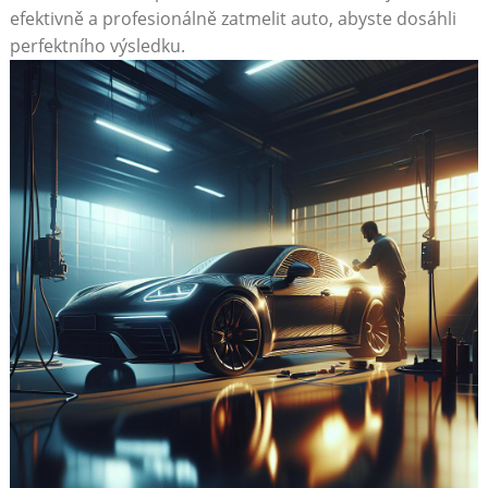
efektivně ⁤a ⁣profesionálně zatmelit auto, ‍abyste dosáhli
perfektního výsledku.