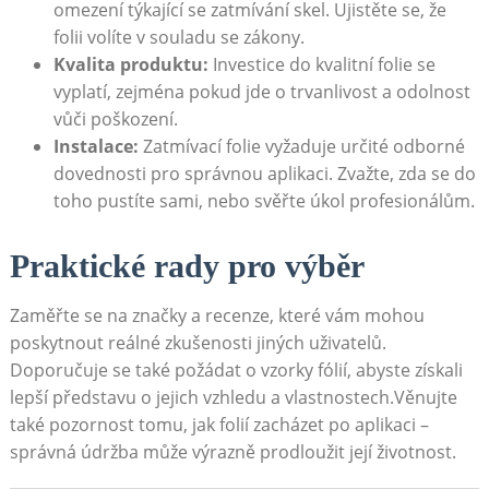
omezení týkající se zatmívání skel.⁢ Ujistěte se, že
folii⁤ volíte v⁢ souladu se zákony.
Kvalita produktu:
Investice do⁢ kvalitní folie se
vyplatí, zejména pokud jde o‍ trvanlivost a ‌odolnost
⁢vůči‌ poškození.
Instalace:
Zatmívací folie vyžaduje ‌určité ⁢odborné
dovednosti pro správnou‌ aplikaci. Zvažte, zda se do
toho​ pustíte sami, nebo svěřte úkol profesionálům.
Praktické rady pro výběr
Zaměřte se na značky a ​recenze, které ​vám mohou
poskytnout reálné zkušenosti jiných‍ uživatelů.
Doporučuje se také požádat o vzorky fólií, abyste získali
lepší ⁤představu o‍ jejich vzhledu a ​vlastnostech.Věnujte
také pozornost tomu, jak folií zacházet⁢ po aplikaci –
správná údržba může⁣ výrazně prodloužit její životnost.