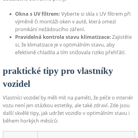
Okna s UV filtrem:
Vyberte si skla s ⁤UV filtrem při
výměně či montáži ‌oken v autě, která omezí
pronikání nežádoucího záření.
Pravidelná kontrola stavu klimatizace:
Zajistěte
si, že klimatizace ⁢je ⁤v optimálním stavu, ⁣aby
efektivně chladila a tím snižovala riziko přehřátí.
praktické tipy ​pro‌ vlastníky
vozidel
Vlastníci ⁣vozidel by měli mít na paměti, že péče o ‍interiér
vozu není jen otázkou estetiky, ale také zdraví. Zde⁤ jsou
další skvělé tipy, jak udržet vozidlo v optimálním ⁤stavu i
‍během horkých‍ měsíců: