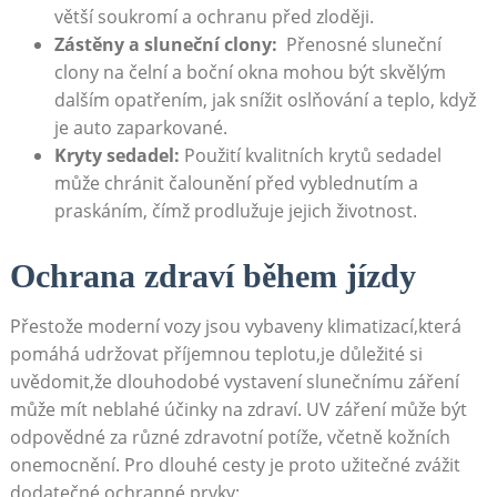
větší soukromí ⁢a ochranu před zloději.
Zástěny a ​sluneční clony:
⁤ Přenosné sluneční
clony na ​čelní a boční‍ okna mohou být skvělým
dalším opatřením,​ jak snížit oslňování a teplo, když
je auto zaparkované.
Kryty sedadel:
Použití kvalitních krytů sedadel
může chránit čalounění‌ před vyblednutím a
praskáním, čímž ‍prodlužuje jejich životnost.
Ochrana‌ zdraví během ⁢jízdy
Přestože moderní vozy jsou ‌vybaveny klimatizací,která
pomáhá udržovat ​příjemnou teplotu,je ⁤důležité​ si⁤
uvědomit,že ⁢dlouhodobé vystavení slunečnímu záření
může mít neblahé ⁤účinky ‌na zdraví. ‍UV⁢ záření může být
odpovědné za různé zdravotní potíže, včetně kožních
onemocnění. Pro​ dlouhé cesty je proto ⁢užitečné zvážit
dodatečné ochranné prvky: