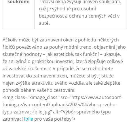
soukromí
Tmavší ⁤okna zvyšují úroveň⁣ soukromí,
což je výhodné ⁤pro ⁣osobní
bezpečnost a ⁢ochranu cenných věcí⁤ v
autě.
Ačkoliv‍ může být⁢ zatmavení oken⁢ z pohledu některých
řidičů ‍považováno‌ za pouhý módní trend, objasnění jeho
skutečné​ hodnoty – jak estetické, tak funkční⁢ – ukazuje,​
že se jedná o praktickou investici, která zlepšuje⁤ celkové
uživatelské zkušenosti.​ V případě, ‌že se rozhodnete​
investovat⁣ do zatmavení oken, můžete si být jisti,‍ že​
nejen zvýšíte‍ atraktivitu svého⁢ vozidla, ale‍ také⁤ zlepšíte
pohodlí během vašeho cestování.
<img class="kimage_class" src="https://www.autosport-
tuning.cz/wp-content/uploads/2025/04/vbr-sprvnho-
typu-zatmvac-folie.jpg" alt="Výběr správného typu ​
zatmívací
folie
pro vaše ⁢potřeby“>