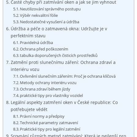
Časté chyby při zatmívání oken a⁤ jak se jim vyhnout
Neutilizování správného postupu
Výběr ‌nekvalitní fólie
Nedostatečné‌ vysušení ⁣a údržba
Údržba a péče o zatmavená okna: Udržujte⁢ je ‍v
perfektním⁤ stavu
Pravidelná ⁢údržba
Ochrana⁢ před poškozením
tabulka doporučených čisticích‌ prostředků
Zatmění proti slunečnímu záření: Ochrana zdraví a
interiéru vozu
Ovlivnění slunečním zářením: Proč je ochrana klíčová
Metody ochrany interiéru vozu
Ochrana‌ zdraví během ⁢jízdy
praktické tipy ​pro‌ vlastníky vozidel
Legální aspekty zatmření oken ‌v České republice: Co‌
potřebujete vědět
Právní normy a předpisy
Technické parametry zatmavení
Praktické tipy⁢ pro legální zatmění
Srovnání různých metod zatmívání: ​Která je nejlepší pro