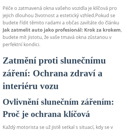
Péče ‍o zatmavená ​okna⁤ vašeho vozidla je klíčová pro
jejich ⁣dlouhou​ životnost a estetický vzhled.Pokud se
budete řídit těmito ⁢radami a ⁤občas zavítáte⁤ do článku
Jak ‌zatmelit auto​ jako‍ profesionál: Krok za krokem
,
budete mít jistotu, že vaše ⁣tmavá okna zůstanou v
perfektní kondici.
Zatmění proti slunečnímu
záření: Ochrana zdraví a
interiéru vozu
Ovlivnění slunečním zářením:
Proč je ochrana klíčová
Každý⁢ motorista ‍se už jistě⁤ setkal s situací, kdy se v