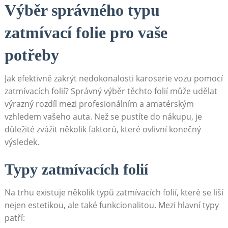
Výběr správného typu
zatmívací folie pro vaše​
potřeby
Jak efektivně zakrýt nedokonalosti karoserie vozu pomocí
zatmívacích folií?​ Správný výběr těchto ⁢folií může udělat
výrazný rozdíl mezi profesionálním ⁢a amatérským
vzhledem vašeho auta. Než se pustíte do nákupu, je
důležité zvážit několik faktorů, které ovlivní ⁢konečný
výsledek.
Typy⁣ zatmívacích folií
Na trhu existuje⁢ několik typů⁤ zatmívacích ⁤folií, které se⁤ liší
nejen estetikou,​ ale ⁢také ​funkcionalitou. Mezi hlavní typy
⁢patří: