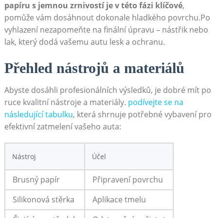
papíru s‍ jemnou zrnivostí je v této fázi ⁣klíčové
,⁢
pomůže vám‌ dosáhnout dokonale hladkého ‌povrchu.Po
‌vyhlazení nezapomeňte na⁢ finální ⁢úpravu – nástřik nebo⁢
lak, který dodá vašemu ⁣autu lesk a ochranu.⁣
Přehled nástrojů a materiálů
Abyste dosáhli profesionálních výsledků,​ je dobré mít​ po
ruce kvalitní nástroje a materiály.
podívejte se na
následující tabulku
, která shrnuje potřebné vybavení pro
efektivní zatmelení ⁣vašeho auta:
Nástroj
Účel
Brusný papír
Připravení povrchu
Silikonová stěrka
Aplikace tmelu