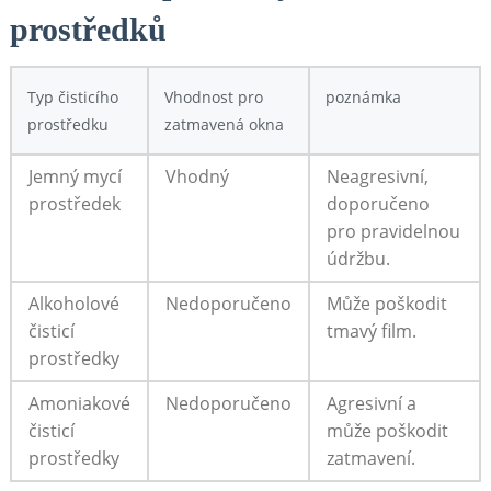
prostředků
Typ čisticího‍
Vhodnost pro
poznámka
prostředku
zatmavená okna
Jemný mycí ​
Vhodný
Neagresivní,
prostředek
doporučeno
pro pravidelnou
údržbu.
Alkoholové
Nedoporučeno
Může poškodit
čisticí‌
tmavý ⁤film.
prostředky
Amoniakové
Nedoporučeno
Agresivní a⁢
čisticí
může poškodit
⁣prostředky
zatmavení.