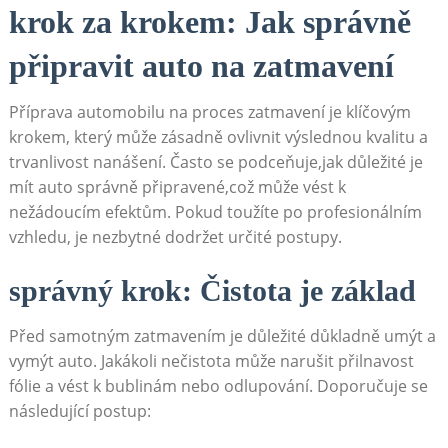
krok za krokem:⁤ Jak správně
připravit auto na zatmavení
Příprava automobilu na proces zatmavení je​ klíčovým
krokem, který může zásadně ovlivnit výslednou kvalitu a
trvanlivost nanášení. Často se ⁣podceňuje,jak důležité je
mít auto správně ⁢připravené,což může vést k
⁢nežádoucím efektům. Pokud ⁣toužíte po ⁤profesionálním
vzhledu, je ⁣nezbytné dodržet⁢ určité postupy.
správný krok: Čistota je základ
Před samotným zatmavením je důležité důkladně umýt a
vymýt auto. Jakákoli nečistota může narušit přilnavost
fólie a vést⁤ k bublinám⁤ nebo odlupování. Doporučuje ⁤se
následující postup: