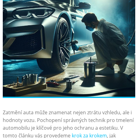
Zatmění auta může ‌znamenat ​nejen ztrátu vzhledu, ale⁣ i
hodnoty vozu. Pochopení⁣ správných ​technik ‌pro tmelení
automobilu je ​klíčové pro jeho ochranu ​a estetiku. V⁣
tomto článku vás provedeme
krok za krokem
, jak