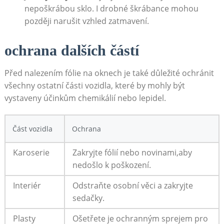
nepoškrábou⁣ sklo. I ⁣drobné škrábance​ mohou
později narušit vzhled zatmavení.
ochrana ‍dalších částí
Před nalezením fólie na oknech ⁣je také důležité ochránit
všechny‍ ostatní části vozidla,⁢ které by ‍mohly být
vystaveny⁢ účinkům chemikálií ‍nebo ⁣lepidel.
Část ⁣vozidla
Ochrana
Karoserie
Zakryjte fólií ​nebo novinami,aby
nedošlo k poškození.
Interiér
Odstraňte⁤ osobní věci‌ a ‌zakryjte
sedačky.
Plasty
Ošetřete je ochranným sprejem pro