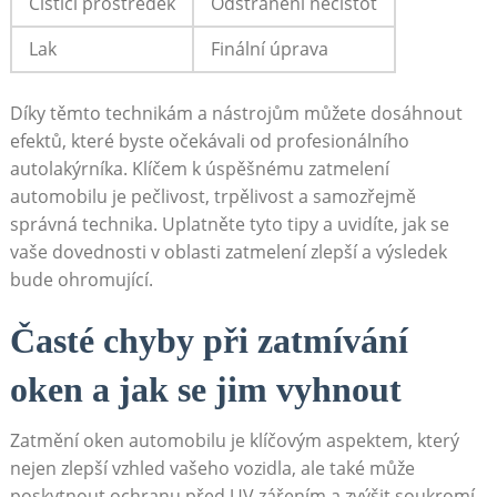
Čistící ⁢prostředek
Odstranění ‌nečistot
Lak
Finální ⁣úprava
Díky těmto technikám a ‌nástrojům můžete dosáhnout
efektů, ​které byste očekávali ‍od ⁤profesionálního
autolakýrníka. Klíčem⁣ k úspěšnému zatmelení
automobilu je ⁤pečlivost, trpělivost a ⁢samozřejmě
správná ‌technika. ⁢Uplatněte tyto⁣ tipy a uvidíte, jak se
vaše dovednosti v oblasti zatmelení zlepší a výsledek
bude ohromující.
Časté chyby při zatmívání
oken a⁤ jak se jim vyhnout
Zatmění‍ oken automobilu ⁢je‍ klíčovým ⁤aspektem, který
‍nejen zlepší⁢ vzhled vašeho vozidla, ale také​ může
poskytnout ochranu před ‍UV⁢ zářením a zvýšit soukromí.