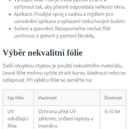
vyříznout tak, ⁣aby⁢ přesně odpovídala ⁣velikosti okna.
Aplikace: Použijte ⁢sprej s vodou a mýdlem ‍pro
usnadnění ⁢aplikace a vyhlazení vzduchových bublin.
Sušení a zpevnění: Nezapomeňte nechat ⁤fólii
uschnout a‍ zpevnit ji pomocí škrabky.
Výběr ‌nekvalitní fólie
Další obvyklou chybou ​je ‍použití⁢ nekvalitního materiálu.
Levné fólie mohou rychle ztratit barvu, blednout⁢ nebo ‍se
odlepovat. ‌Při výběru fólie se​ zaměřte ​na:
Typ fólie
Vlastnosti
Životnost
UV
Ochrana před‌ UV
5-10‍ let
odrážející
zářením, snížení teploty v
fólie
interiéru