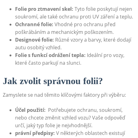
Folie⁤ pro ztmavení skel:
Tyto folie poskytují nejen
soukromí, ale také ochranu proti ‍UV záření a teplu.
Ochranné⁣ folie:
Vhodné pro ochranu před
poškrábáním a mechanickým poškozením.
Designové folie:
‌Různé vzory a barvy, ⁤které dodají
autu osobitý vzhled.
Folie s funkcí odrážení tepla:
Ideální pro vozy,
které ‍často parkují ​na slunci.
Jak zvolit ⁤správnou folii?
Zamyslete ⁣se nad ‍těmito‌ klíčovými faktory při výběru:
Účel použití:
‍ Potřebujete ochranu, soukromí,​
nebo chcete ‌změnit​ vzhled vozu? Vaše odpověď
určí, jaký typ folie ​je‌ nejvhodnější.
právní ⁤předpisy:
​V některých oblastech existují‍