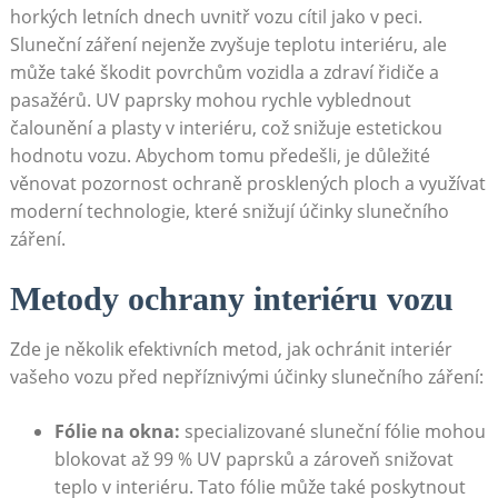
horkých letních dnech uvnitř vozu cítil ⁤jako v peci.
Sluneční záření nejenže zvyšuje ​teplotu interiéru, ‍ale
může také škodit⁢ povrchům vozidla a zdraví řidiče⁣ a
pasažérů.⁤ UV paprsky mohou rychle ‍vyblednout
čalounění‌ a plasty v⁤ interiéru, což snižuje ‌estetickou
hodnotu vozu.⁢ Abychom tomu předešli,⁢ je důležité
věnovat‍ pozornost ⁣ochraně prosklených ploch a využívat
moderní technologie, ⁤které snižují účinky slunečního
záření.
Metody ochrany interiéru vozu
Zde je několik‌ efektivních metod, jak ochránit interiér
vašeho vozu před nepříznivými účinky slunečního⁢ záření:
Fólie na okna:
‌specializované sluneční fólie mohou
blokovat až 99 % UV paprsků a zároveň⁣ snižovat​
teplo v interiéru. Tato fólie může‍ také‍ poskytnout