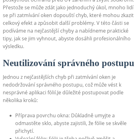
Přestože se⁣ může ⁢zdát jako jednoduchý úkol, mnoho​ lidí
se při⁢ zatmívání oken‍ dopouští chyb, které mohou zkazit
celkový efekt⁣ a⁤ způsobit⁢ další‍ problémy. V ​této ⁤části⁣ se
⁢podíváme na nejčastější chyby ⁤a nabídneme⁣ praktické
tipy, jak se jim vyhnout, abyste dosáhli⁢ profesionálního
výsledku.
Neutilizování správného postupu
Jednou ‍z nejčastějších chyb při ‍zatmívání oken ‍je
nedodržování správného postupu, ‍což může vést‌ k
‌nesprávné aplikaci fólií.Je důležité ⁣postupovat podle
⁢několika kroků:
Příprava povrchu​ okna: Důkladně‌ umyjte a​
odmastěte ⁣sklo, abyste zajistili, že fólie ⁤se skvěle
⁣přichytí.
Vyřezání​ fólie: ‌Fólii je třeba pečlivě změřit ‌a​