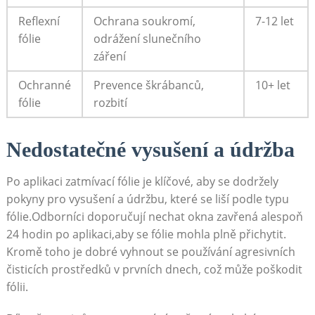
Reflexní
Ochrana soukromí,
7-12⁣ let
fólie
odrážení slunečního
záření
Ochranné
Prevence škrábanců,
10+ let
fólie
rozbití
Nedostatečné‌ vysušení ⁣a údržba
Po ‌aplikaci ​zatmívací fólie je klíčové, aby se dodržely
pokyny ‌pro vysušení a údržbu, které​ se liší podle typu
fólie.Odborníci⁤ doporučují nechat ‍okna ​zavřená alespoň
24 hodin po aplikaci,aby​ se fólie mohla ‍plně přichytit.
Kromě ⁤toho⁣ je⁤ dobré vyhnout ⁢se používání‌ agresivních
čisticích prostředků v prvních dnech, což ‌může poškodit
fólii.