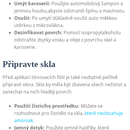
Umýt karoserii:
Použijte⁢ automobilový​ šampon a
jemnou houbu,abyste ⁢odstranili špínu a mastnotu.
Osušit:
Po​ umytí důkladně​ osušit auto ⁣měkkou
utěrkou z mikrovlákna.
Dezinfikovat povrch:
Pomocí⁢ isopropylalkoholu
odstraňte zbytky vosku ​a oleje z povrchu ⁣skel a
karoserie.
Připravte skla
Před⁣ aplikací tónovacích​ fólií⁣ je také⁤ nezbytné⁤ pečlivě
připravit okna. Skla by měla‌ být zbavena všech nečistot a​
zanechat na nich hladký povrch.
Použití čisticího ⁤prostředku:
Můžete‌ se
rozhodnout pro⁤ čistidlo na skla,
které neobsahuje
⁤amoniak
.
Jemný ⁢dotyk:
⁤Použijte​ jemné hadříky, které