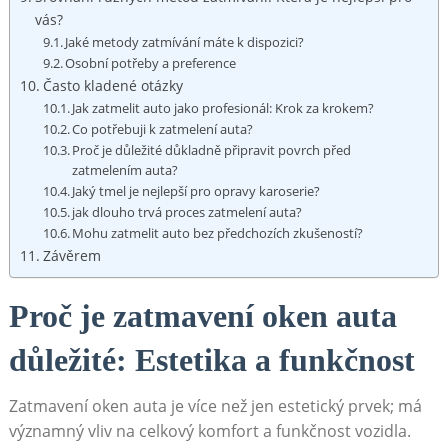
⁤vás?
Jaké ‌metody ⁣zatmívání ‍máte k dispozici?
Osobní potřeby ⁢a​ preference
Často kladené otázky
Jak zatmelit auto jako profesionál:‌ Krok za krokem?
Co potřebuji ⁤k zatmelení auta?
Proč ⁤je důležité důkladně připravit povrch ‍před
zatmelením auta?
Jaký ​tmel je nejlepší pro ⁢opravy⁤ karoserie?
jak dlouho trvá proces zatmelení auta?
Mohu zatmelit ‌auto bez předchozích zkušeností?
Závěrem
Proč ​je zatmavení oken‌ auta
důležité: Estetika a funkčnost
Zatmavení oken auta je více než jen estetický prvek;⁣ má
⁤významný vliv⁤ na⁣ celkový ‌komfort a funkčnost vozidla.