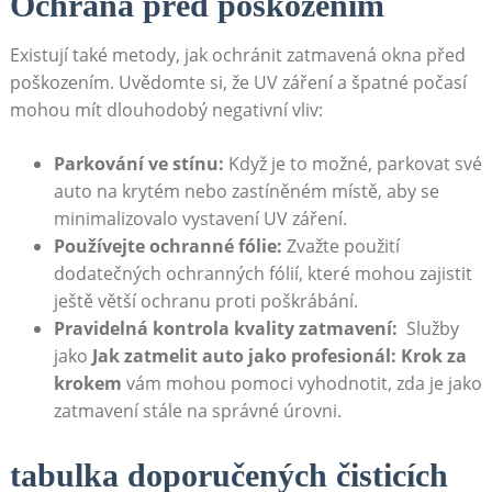
Ochrana⁢ před poškozením
Existují ‍také metody,‌ jak ochránit zatmavená okna ⁤před
poškozením. Uvědomte‌ si, že UV záření ‍a špatné počasí⁤
mohou‌ mít dlouhodobý negativní ⁢vliv:
Parkování‌ ve⁣ stínu:
Když⁢ je to možné, parkovat své​
auto na krytém​ nebo zastíněném místě, ⁤aby se
minimalizovalo vystavení UV‌ záření.
Používejte ochranné fólie:
Zvažte použití
dodatečných ochranných fólií, které mohou ⁣zajistit‌
ještě větší ochranu proti poškrábání.
Pravidelná⁤ kontrola ⁢kvality zatmavení:
⁢ Služby
jako
Jak zatmelit⁣ auto jako profesionál: Krok za
krokem
⁣vám mohou pomoci⁢ vyhodnotit, zda‍ je ⁤jako
⁤zatmavení stále⁤ na‍ správné úrovni.
tabulka doporučených čisticích‌