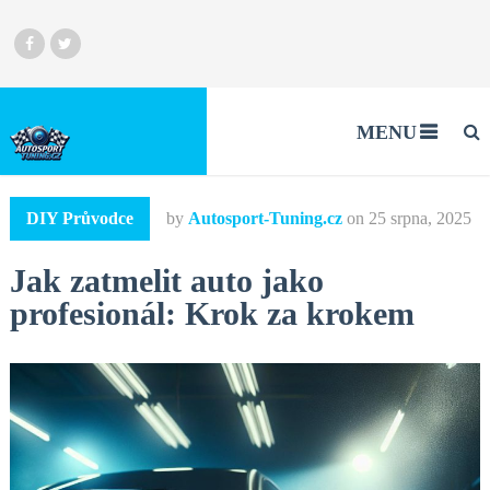
MENU
DIY Průvodce
by
Autosport-Tuning.cz
on
25 srpna, 2025
Jak zatmelit auto jako
profesionál: Krok za krokem