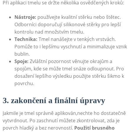
Při aplikaci ⁣tmelu se‌ držte ‌několika osvědčených kroků:
Nástroje:
používejte kvalitní stěrku nebo štětec.
Odborníci ‍doporučují silikonové stěrky pro lepší​
kontrolu nad množstvím tmelu.
Technika:
‍Tmel‍ nanášejte‌ v tenkých vrstvách.
Pomůže to i ​lepšímu vyschnutí ‌a minimalizuje vznik
bublin.
Spoje:
Zvláštní pozornost‍ věnujte okrajům a
spojům, kde⁣ se může tmel snáze odloupnout. Pro
dosažení ​lepšího výsledku použijte stěrku šikmo ⁢k⁢
povrchu.
3. zakončení a finální úpravy
Jakmile ⁣je⁣ tmel‍ správně aplikován,nechte ho dostatečně
vytvrdnout. ‍Po zaschnutí ‍můžete zkontrolovat,⁢ zda je
povrch hladký a ⁤bez nerovností.
Použití ⁣brusného