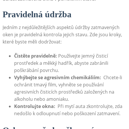
Pravidelná ⁢údržba
Jedním ​z nejdůležitějších ​aspektů údržby zatmavených
⁤oken je‍ pravidelná ⁤kontrola jejich ⁢stavu. ⁢Zde ⁢jsou kroky,​
které byste měli‍ dodržovat:
Čistěte pravidelně:
Používejte jemný čisticí‍
prostředek a měkký ‌hadřík, abyste zabránili⁤
poškrábání povrchu.
Vyhýbejte‍ se agresivním⁤ chemikáliím:
‌ Chcete-li
ochránit tmavý film, vyhněte ⁣se‌ používání
agresivních čisticích ⁢prostředků založených na
⁣alkoholu nebo amoniaku.
Kontrolujte‌ okna:
⁤ Při mytí auta zkontrolujte, zda
nedošlo k⁣ odloupnutí nebo‌ poškození ⁢zatmavení.