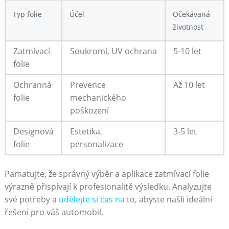
Typ folie
Účel
Očekávaná
životnost
Zatmívací
Soukromí, UV ochrana
5-10 let
folie
Ochranná‌
Prevence
Až ‍10 let
folie
mechanického
poškození
Designová
Estetika,
3-5 let
folie
personalizace
Pamatujte,‌ že správný výběr a aplikace‌ zatmívací folie⁤
výrazně přispívají k⁣ profesionalitě výsledku.‌ Analyzujte
své potřeby a
udělejte⁢ si čas‍ na
to, abyste našli ideální
řešení​ pro⁢ váš⁣ automobil.