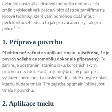
ovládání nástrojů‍ a efektivní metodika mohou zcela
změnit výsledek ‌vaší práce.V této části se zaměříme na​
klíčové⁣ techniky, které ⁤vám pomohou dosáhnout⁢
perfektního vzhledu, a to jak pro začátečníky, tak pro⁣
pokročilé.
1. Příprava‌ povrchu
Předtím než začnete s aplikací tmelu, ujistěte se, že ⁤je
povrch vašeho automobilu dokonale připravený.
To
zahrnuje odstranění‌ starého⁢ laku, korozních skvrn,
prachu a nečistot. Použijte jemný ‌brusný papír ⁤pro‍
vyhlazení nerovností​ a následně důkladně umyjte oblast,
⁢kterou budete tmelit. Tím‌ zajistíte optimální přilnavost‍
tmelu⁢ k povrchu.
2. Aplikace tmelu