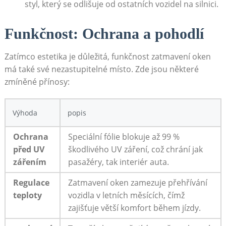
styl, který se odlišuje od ostatních⁤ vozidel ⁢na​ silnici.
Funkčnost: Ochrana ​a pohodlí
Zatímco estetika je důležitá, ​funkčnost zatmavení oken
má ⁣také své nezastupitelné místo. Zde jsou některé
zmíněné přínosy:
Výhoda
popis
Ochrana‌
Speciální fólie blokuje ‍až⁤ 99‍ %
před UV
škodlivého UV záření, což chrání jak ​
zářením
pasažéry, tak interiér ‍auta.
Regulace
Zatmavení ⁣oken zamezuje přehřívání
teploty
vozidla v ⁣letních měsících, čímž
zajišťuje větší⁣ komfort během jízdy.