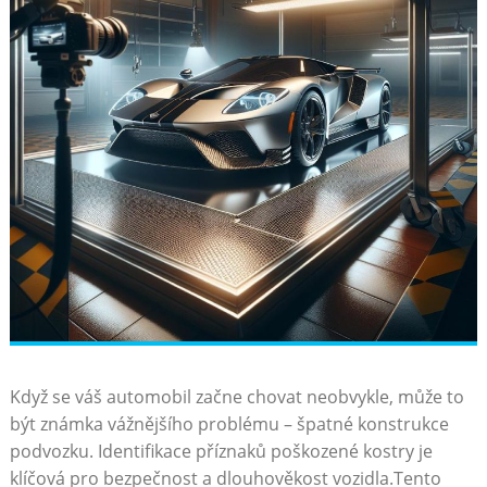
Když se váš automobil začne chovat neobvykle, může to
být‍ známka vážnějšího problému – špatné konstrukce
podvozku. Identifikace příznaků poškozené⁤ kostry je
klíčová pro bezpečnost a dlouhověkost vozidla.Tento