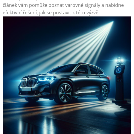
článek vám pomůže poznat varovné signály a nabídne
efektivní řešení,‍ jak se postavit k této výzvě.