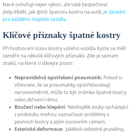
⁤které ovlivňují nejen výkon, ale také ‍bezpečnost
jízdy.Vědět,⁣ jak zjistit ⁤špatnou kostru​ na ⁢autě,
je zásadní
pro každého ‍majitele vozidla
.
Klíčové příznaky špatné ⁣kostry
Při hodnocení stavu kostry vašeho vozidla byste se měli
zaměřit na několik klíčových ⁣příznaků. Zde ⁢je seznam
znaků, na které si dávejte pozor:
Nepravidelná opotřebení pneumatik:
Pokud ⁤si
všimnete, že ‌se pneumatiky opotřebovávají
nerovnoměrně, může ‌to být známka špatné kostry
nebo zkřivení rámu.
Bzučení nebo klepání:
‌Neobvyklé zvuky vycházející
z podvozku mohou naznačovat problémy s
pevností kostry a jejím osnovním rámem.
Estetické deformace:
‌ Jakékoli viditelné praskliny,