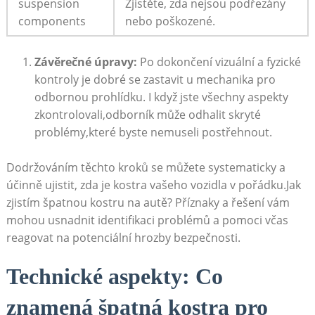
suspension
Zjistěte, zda nejsou podřezány
components
nebo poškozené.
Závěrečné úpravy:
Po dokončení‌ vizuální a fyzické
kontroly je dobré se zastavit u mechanika pro
odbornou prohlídku. I když jste všechny aspekty
zkontrolovali,odborník může odhalit ⁢skryté
problémy,které byste nemuseli postřehnout.
Dodržováním⁢ těchto kroků se můžete ⁣systematicky a
účinně ujistit, zda ‍je kostra vašeho vozidla v pořádku.Jak
zjistím‍ špatnou kostru na autě? Příznaky a řešení vám
mohou usnadnit identifikaci problémů a pomoci⁢ včas
reagovat na potenciální hrozby bezpečnosti.
Technické aspekty: Co
znamená špatná ‍kostra pro