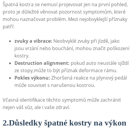
Špatná kostra se nemusí projevovat‍ jen na první pohled,
proto je důležité ⁤věnovat pozornost ‍symptomům, které
mohou naznačovat problém.​ Mezi nejobvyklejší ​příznaky
patří:
zvuky a vibrace:
Neobvyklé zvuky při jízdě, jako
jsou vrzání nebo bouchání, mohou značit poškození
kostry.
Destruction alignment:
pokud ⁢auto neustále sjíždí
ze stopy,může to být příznak deformace rámu.
Pokles výkonu:
Zhoršená reakce na plynový pedál
může souviset s ⁢narušenou kostrou.
Včasná identifikace těchto symptomů může ⁢zachránit
nejen váš vůz, ale i vaše zdraví.
2.Důsledky špatné kostry na výkon