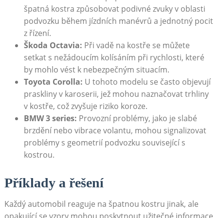
špatná kostra způsobovat podivné zvuky v oblasti
podvozku během jízdních manévrů a jednotný pocit
z řízení.
Škoda Octavia:
Při vadě na kostře se ⁣můžete
setkat s nežádoucím kolísáním při‍ rychlosti, které
by mohlo vést k nebezpečným situacím.
Toyota Corolla:
U tohoto modelu se často objevují
praskliny v karoserii, jež mohou naznačovat trhliny
v kostře, což zvyšuje riziko koroze.
BMW 3 series:
Provozní problémy,‌ jako je slabé
brzdění nebo vibrace volantu, mohou signalizovat​
problémy⁢ s geometrií podvozku související s
kostrou.
Příklady⁢ a​ řešení
Každý automobil reaguje na špatnou kostru⁤ jinak, ale
⁣opakující se vzory mohou poskytnout užitečné informace