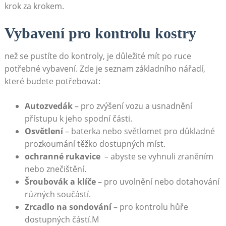
krok za krokem.
Vybavení pro kontrolu kostry
než se pustíte do kontroly, je důležité‍ mít ‍po ruce
potřebné ⁤vybavení. Zde je seznam základního nářadí,
které budete ​potřebovat:
Autozvedák
– pro zvýšení vozu ⁢a usnadnění
přístupu k jeho⁢ spodní části.
Osvětlení
– baterka nebo světlomet pro důkladné
prozkoumání těžko dostupných míst.
ochranné rukavice
⁣ – abyste se vyhnuli zraněním
nebo znečištění.
Šroubovák a klíče
– pro uvolnění nebo dotahování
různých součástí.
Zrcadlo na sondování
⁣– ⁣pro kontrolu hůře
dostupných částí.M