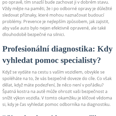
⁢po ‌opravě, tím snazší bude zachovat ji v dobrém stavu.
‌Vždy mějte na​ paměti, že i‌ po odborné opravy je důležité
sledovat příznaky, které mohou naznačovat ⁢budoucí
problémy. Prevence ⁤je nejlepším způsobem, jak zajistit,
aby⁣ vaše auto bylo nejen efektivně opravené, ale také
dlouhodobě bezpečné na silnici.
Profesionální ​diagnostika: Kdy
vyhledat pomoc ‌specialisty?
Když se⁣ vydáte na cestu s vaším ⁤vozidlem, obvykle se​
spoléháte⁢ na to, že‌ vás bezpečně doveze do cíle. Co však
dělat,​ když máte podezření, že něco není v pořádku?​
Špatná kostra na autě může ohrozit vaši ​bezpečnost a
snížit výkon ​vozidla. V tomto okamžiku je klíčové vědoma
si, ‍kdy je čas vyhledat pomoc odborníka na diagnostiku.