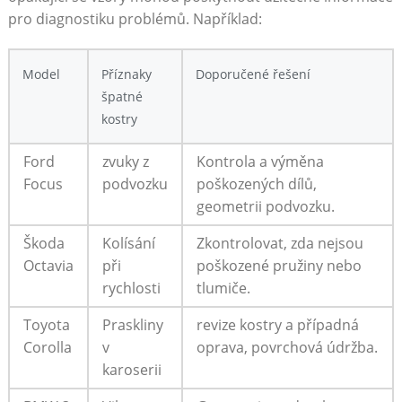
pro diagnostiku⁤ problémů. Například:
Model
Příznaky
Doporučené řešení
špatné
kostry
Ford
zvuky z ​
Kontrola a výměna
Focus
podvozku
poškozených dílů,
‌geometrii podvozku.
Škoda
Kolísání
Zkontrolovat, zda nejsou
Octavia
při
poškozené pružiny nebo
rychlosti
tlumiče.
Toyota
Praskliny
revize kostry a případná
Corolla
v
oprava, povrchová údržba.
karoserii