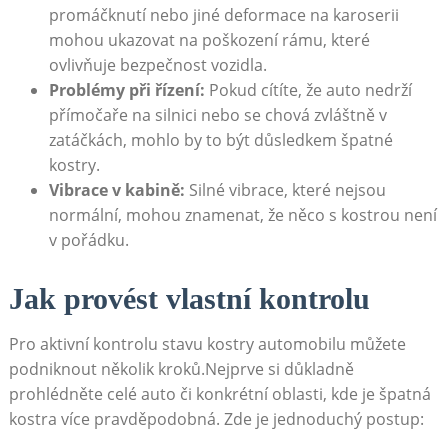
promáčknutí‌ nebo jiné‌ deformace ‌na karoserii
mohou ukazovat na poškození rámu, které
ovlivňuje bezpečnost vozidla.
Problémy při ​řízení:
Pokud cítíte, že auto nedrží
přímočaře na silnici nebo se chová zvláštně‌ v
zatáčkách, mohlo by to ​být důsledkem špatné
kostry.
Vibrace ⁣v kabině:
Silné vibrace, které nejsou
normální, mohou‌ znamenat, že něco s kostrou není
v pořádku.
Jak provést vlastní kontrolu
Pro aktivní kontrolu stavu kostry automobilu můžete‌
podniknout několik kroků.Nejprve si důkladně
prohlédněte celé auto či konkrétní oblasti, kde je špatná
kostra více pravděpodobná. Zde je ⁢jednoduchý postup: