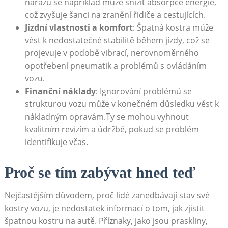
nárazu se například může snížit absorpce ​energie,
což zvyšuje šanci na​ zranění řidiče a cestujících.
Jízdní vlastnosti a komfort
: Špatná kostra může
vést k nedostatečné stabilitě během jízdy, což ⁤se
projevuje v podobě vibrací, nerovnoměrného
opotřebení pneumatik a problémů ​s ovládáním
vozu.
Finanční náklady
: Ignorování ⁤problémů se
strukturou vozu může v konečném důsledku vést k
nákladným opravám.Ty se mohou vyhnout
kvalitním revizím a údržbě, pokud se problém
identifikuje včas.
Proč se tím zabývat hned teď
Nejčastějším důvodem, proč lidé zanedbávají stav ⁢své
kostry⁣ vozu,​ je nedostatek informací o tom, jak zjistit
špatnou kostru na autě. Příznaky, jako jsou praskliny,