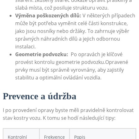
sváření. zkušený svářeč dokáže opravit praskliny a
slabá místa, což posiluje strukturu vozu.
Výměna poškozených dílů:
V některých případech
⁤může být potřeba vyměnit‍ celé části konstrukce,
jako jsou nosníky​ nebo držáky. ‌To zahrnuje výběr‍
správných náhradních dílů a jejich odbornou
instalaci.
Geometrie podvozku:
⁢ Po opravách je klíčové
provést kontrolu geometrie podvozku.Opravené
prvky musí být správně⁤ vyrovnány, aby zajistily
stabilitu a optimální ovládání vozidla.
Prevence a údržba
I po⁤ provedení opravy byste měli pravidelně kontrolovat⁤
stav ⁣kostry vozu. K tomu se hodí následující tipy:
Kontrolní
Frekvence
Popis