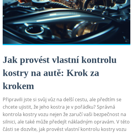
Jak provést vlastní ⁢kontrolu
kostry na autě: Krok za
krokem
Připravili jste ‍si svůj vůz na delší cestu, ‍ale předtím se
chcete ujistit, že jeho kostra je‍ v pořádku?‌ Správná
kontrola kostry vozu‌ nejen že zaručí vaši bezpečnost na
silnici, ale také⁢ může předejít nákladným opravám. V této
části se dozvíte, jak provést vlastní kontrolu kostry vozu⁤