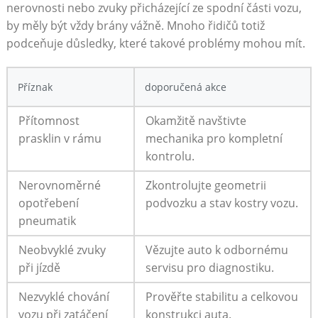
nerovnosti nebo zvuky přicházející ze spodní části ‌vozu,
by měly být vždy brány vážně. Mnoho řidičů totiž
podceňuje důsledky, které takové problémy mohou mít.
Příznak
doporučená akce
Přítomnost
Okamžitě navštivte
prasklin v rámu
mechanika pro kompletní
⁣kontrolu.
Nerovnoměrné
Zkontrolujte geometrii
opotřebení
podvozku a stav kostry vozu.
pneumatik
Neobvyklé zvuky
Vězujte auto k odbornému
při jízdě
servisu pro diagnostiku.
Nezvyklé ​chování
Prověřte stabilitu a celkovou
vozu při​ zatáčení
konstrukci auta.