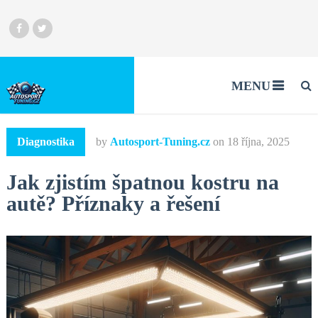
MENU
Diagnostika
by
Autosport-Tuning.cz
on
18 října, 2025
Jak zjistím špatnou kostru na
autě? Příznaky a řešení