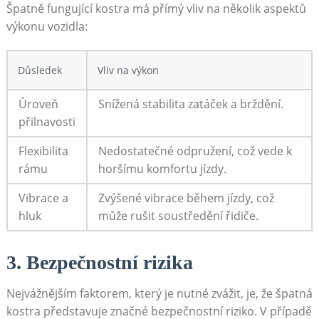
Špatně fungující kostra ‍má přímý vliv‍ na několik aspektů
výkonu vozidla:
Důsledek
Vliv na výkon
Úroveň
Snížená stabilita⁣ zatáček a ​brždění.
přilnavosti
Flexibilita
Nedostatečné⁢ odpružení, což vede​ k
rámu
horšímu komfortu jízdy.
Vibrace a‌
Zvýšené vibrace během jízdy, což
hluk
může rušit soustředění řidiče.
3. Bezpečnostní rizika
Nejvážnějším faktorem,​ který je ⁢nutné‍ zvážit, je, že špatná
kostra představuje značné bezpečnostní riziko. V ‌případě