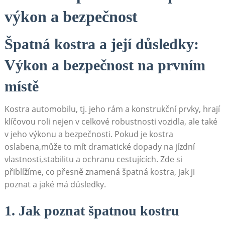
výkon a bezpečnost
Špatná kostra​ a její důsledky:
Výkon a bezpečnost na prvním⁤
místě
Kostra automobilu, tj. jeho rám‍ a konstrukční‌ prvky, hrají
klíčovou roli nejen v ⁤celkové robustnosti vozidla, ale ​také
v jeho ⁤výkonu a bezpečnosti. Pokud je kostra‍
oslabena,může to mít dramatické dopady na jízdní
vlastnosti,stabilitu a⁢ ochranu cestujících. Zde si
přiblížíme,⁢ co přesně znamená⁣ špatná kostra, jak ji
⁤poznat a jaké má⁤ důsledky.
1. Jak poznat⁣ špatnou kostru