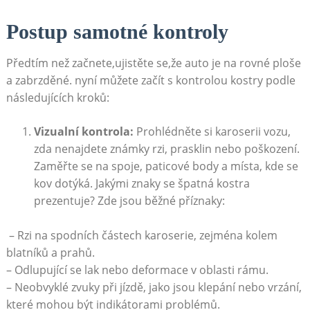
Postup⁤ samotné kontroly
Předtím než začnete,ujistěte se,že ⁣auto je na rovné ploše‍
a‌ zabrzděné. nyní můžete začít s kontrolou kostry podle
následujících kroků:
Vizualní kontrola:
Prohlédněte ‍si karoserii vozu,
‍zda⁣ nenajdete známky rzi, prasklin nebo poškození.
Zaměřte se na spoje, paticové body a ⁣místa, kde ​se
kov dotýká. Jakými ‌znaky se ‍špatná kostra
prezentuje? Zde jsou běžné příznaky:
​ – Rzi na spodních částech karoserie, zejména kolem
blatníků a prahů.
– Odlupující se lak nebo deformace v oblasti rámu.
– Neobvyklé zvuky při jízdě, jako jsou klepání nebo vrzání,
které‌ mohou‍ být indikátorami problémů.