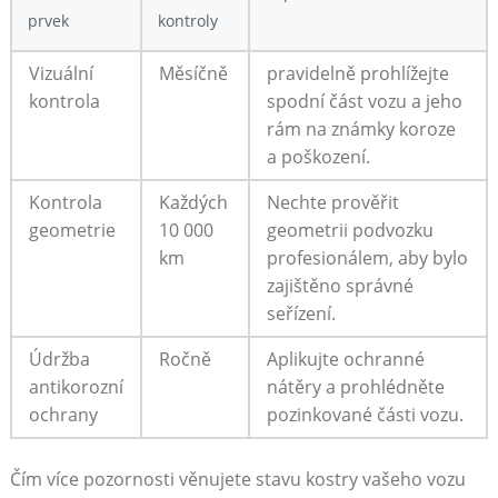
prvek
kontroly
Vizuální
Měsíčně
pravidelně prohlížejte
kontrola
spodní část vozu a jeho
rám na známky koroze⁤
a ⁣poškození.
Kontrola
Každých
Nechte prověřit
geometrie
10 000
geometrii podvozku
km
profesionálem, aby bylo
zajištěno správné
seřízení.
Údržba
Ročně
Aplikujte ochranné
antikorozní
nátěry a ⁢prohlédněte
ochrany
pozinkované části vozu.
Čím více pozornosti věnujete stavu kostry vašeho vozu