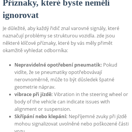
Příznaky,​ které byste neměli
ignorovat
Je důležité, aby každý řidič znal varovné signály, které
naznačují problémy se strukturou vozidla. zde⁢ jsou
některé klíčové příznaky, které by vás měly přimět
okamžitě⁤ vyhledat odborníka:
Nepravidelné opotřebení pneumatik:
Pokud
vidíte, že se ⁣pneumatiky opotřebovávají
nerovnoměrně, může to⁢ být důsledek špatné
geometrie náprav.
vibrace při jízdě:
Vibration in the steering wheel or
body of the‍ vehicle can indicate issues with
alignment or suspension.
Skřípání nebo klepání:
Nepříjemné zvuky při jízdě
mohou signalizovat uvolněné nebo poškozené části
vozu.