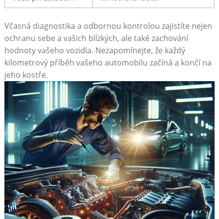
Včasná diagnostika ⁤a odbornou kontrolou zajistíte nejen
ochranu sebe a vašich blízkých, ale také zachování
hodnoty⁤ vašeho vozidla. Nezapomínejte, že každý
kilometrový příběh vašeho automobilu ​začíná⁤ a ‍končí na​
jeho kostře.