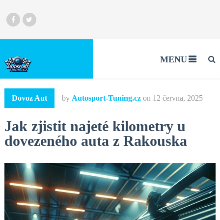
MENU
Dovoz Aut
by
Autosport-Tuning.cz
on
12 června, 2025
Jak zjistit najeté kilometry u
dovezeného auta z Rakouska