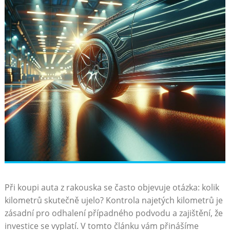
Při koupi auta z rakouska se často objevuje otázka: kolik
kilometrů skutečně ujelo? Kontrola najetých kilometrů je
zásadní pro odhalení případného podvodu a zajištění, že
investice se vyplatí. V tomto článku vám přinášíme