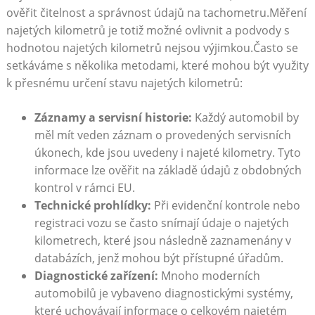
ověřit čitelnost a správnost údajů na tachometru.Měření
najetých kilometrů je totiž možné ovlivnit a podvody s
hodnotou najetých kilometrů nejsou výjimkou.Často se
setkáváme s několika metodami, které mohou být využity
k přesnému určení stavu najetých kilometrů:
Záznamy a servisní historie:
Každý automobil by
měl mít veden záznam o provedených servisních
úkonech, kde jsou uvedeny i najeté kilometry. Tyto
informace lze ověřit na základě údajů z obdobných
kontrol v rámci EU.
Technické prohlídky:
Při evidenční kontrole nebo
registraci vozu se často snímají údaje o najetých
kilometrech, které jsou následně zaznamenány v
databázích, jenž mohou být přístupné úřadům.
Diagnostické zařízení:
Mnoho moderních
automobilů je vybaveno diagnostickými systémy,
které uchovávají informace o celkovém najetém