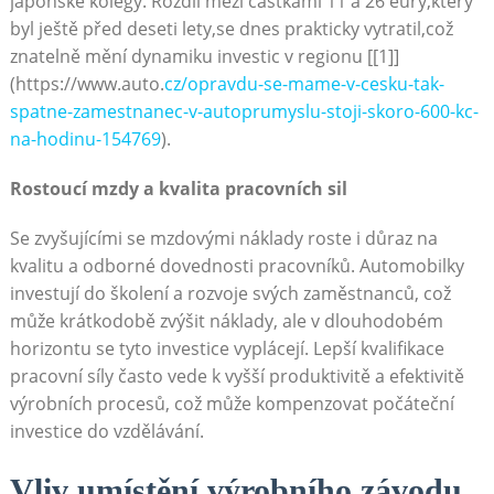
japonské kolegy. ⁤Rozdíl mezi částkami⁢ 11 a ⁢26 eury,který
byl ještě před deseti lety,se dnes prakticky vytratil,což
znatelně mění dynamiku investic v⁢ regionu⁣ [[1]]
(https://www.auto.
cz/opravdu-se-mame-v-cesku-tak-
spatne-zamestnanec-v-autoprumyslu-stoji-skoro-600-kc-
na-hodinu-154769
).
Rostoucí mzdy a kvalita pracovních sil
Se ⁣zvyšujícími se mzdovými náklady roste i ⁢důraz na
kvalitu a odborné dovednosti pracovníků. Automobilky
investují do školení a rozvoje svých zaměstnanců, což
může krátkodobě zvýšit náklady, ale v dlouhodobém
horizontu se tyto investice⁢ vyplácejí. Lepší kvalifikace
pracovní síly často‌ vede k vyšší⁢ produktivitě a efektivitě
výrobních procesů, což může kompenzovat počáteční ​
investice do vzdělávání.
Vliv‌ umístění výrobního závodu