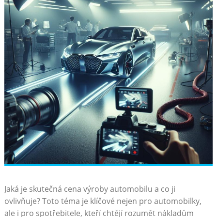
Jaká je ​skutečná cena výroby automobilu‌ a co ji
ovlivňuje? Toto téma⁤ je klíčové nejen pro automobilky,
ale i pro spotřebitele, kteří chtějí rozumět nákladům