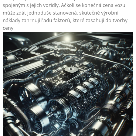
spojeným s jejich vozidly. Ačkoli se konečná cena vozu
může zdát ​jednoduše stanovená, skutečné výrobní⁤
náklady zahrnují řadu faktorů, které zasahují do tvorby​
ceny.