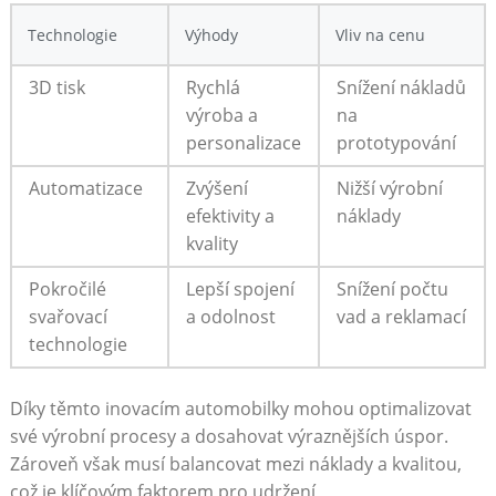
Technologie
Výhody
Vliv‍ na‌ cenu
3D⁢ tisk
Rychlá
Snížení nákladů
výroba a
na
personalizace
prototypování
Automatizace
Zvýšení‍
Nižší výrobní
efektivity a
náklady
⁢kvality
Pokročilé
Lepší spojení
Snížení počtu
svařovací
a odolnost
vad a reklamací
technologie
Díky těmto inovacím automobilky⁣ mohou optimalizovat
své výrobní procesy a dosahovat výraznějších úspor.
Zároveň však⁣ musí balancovat mezi náklady a kvalitou,
což je klíčovým faktorem pro udržení