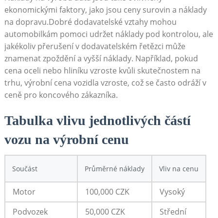
ekonomickými faktory, ‍jako jsou ceny surovin a náklady​
na dopravu.Dobré⁣ dodavatelské vztahy mohou
automobilkám pomoci udržet náklady pod kontrolou, ale
‍jakékoliv přerušení v⁣ dodavatelském řetězci může
znamenat‍ zpoždění ⁢a‌ vyšší náklady. Například, pokud
cena oceli nebo hliníku vzroste​ kvůli skutečnostem⁤ na
trhu, výrobní cena vozidla vzroste, což⁤ se často odráží v
ceně pro koncového zákazníka.
Tabulka vlivu‍ jednotlivých částí⁢
vozu na výrobní cenu
Součást
Průměrné‍ náklady
Vliv na cenu
Motor
100,000 CZK
Vysoký
Podvozek
50,000​ CZK
Střední