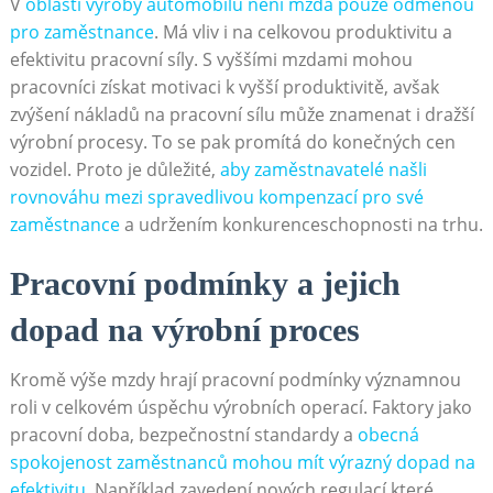
V
oblasti⁣ výroby automobilů‌ není mzda ‍pouze odměnou
pro zaměstnance
. Má vliv i na celkovou produktivitu a
efektivitu pracovní síly. S vyššími mzdami mohou
pracovníci získat motivaci k vyšší produktivitě, avšak
zvýšení nákladů na pracovní sílu může znamenat i dražší
výrobní procesy. ⁣To se pak promítá do konečných cen
⁢vozidel. Proto je důležité,
aby zaměstnavatelé našli
rovnováhu mezi spravedlivou kompenzací pro ‍své
zaměstnance
a udržením konkurenceschopnosti na trhu.
Pracovní podmínky a jejich
dopad na‌ výrobní‌ proces
Kromě výše mzdy hrají‌ pracovní podmínky ⁤významnou
roli ‌v⁤ celkovém úspěchu výrobních operací. ‌Faktory jako
pracovní doba, bezpečnostní standardy a
obecná
spokojenost zaměstnanců mohou mít výrazný dopad na
efektivitu
. ‍Například zavedení nových regulací,které