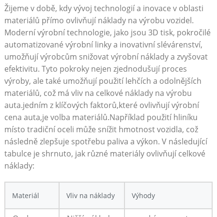
Žijeme⁢ v době, kdy ⁤vývoj technologií a ⁢inovace v oblasti
materiálů přímo ovlivňují náklady na výrobu vozidel.
Moderní výrobní ⁤technologie, ​jako jsou 3D tisk, pokročilé
automatizované výrobní​ linky​ a​ inovativní​ slévárenství,
umožňují výrobcům snižovat výrobní náklady a zvyšovat
efektivitu. Tyto pokroky nejen zjednodušují proces
výroby, ale také umožňují použití lehčích a odolnějších
materiálů, což má vliv na celkové náklady na výrobu
auta.jedním z klíčových faktorů,které ovlivňují výrobní
cena auta,je volba materiálů.Například použití hliníku
místo tradiční oceli ⁤může snížit hmotnost vozidla, což
následně zlepšuje spotřebu paliva a ⁣výkon. ‍V následující
tabulce je shrnuto, jak různé materiály ovlivňují celkové
náklady:
Materiál
Vliv na náklady
Výhody