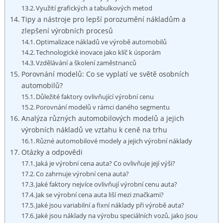
Využití grafických a tabulkových ‍metod
Tipy⁢ a ‌nástroje pro lepší porozumění​ nákladům a
zlepšení ​výrobních procesů
Optimalizace nákladů ve výrobě automobilů
Technologické inovace jako ⁣klíč k úsporám
Vzdělávání a školení zaměstnanců
Porovnání⁣ modelů: Co se vyplatí ve světě osobních
automobilů?
Důležité faktory ovlivňující výrobní cenu
Porovnání modelů ⁤v rámci ⁢daného segmentu
Analýza různých automobilových modelů a ⁢jejich
výrobních nákladů ve vztahu k ceně ⁤na trhu
Různé automobilové modely a jejich výrobní náklady
Otázky‌ a odpovědi
Jaká je výrobní cena auta? ⁤Co‍ ovlivňuje její výši?
Co zahrnuje výrobní cena auta?
Jaké faktory nejvíce ovlivňují výrobní cenu auta?
Jak se výrobní cena auta liší ⁢mezi značkami?
Jaké jsou variabilní a⁣ fixní náklady při⁣ výrobě auta?
Jaké jsou náklady na výrobu speciálních vozů, ⁣jako jsou