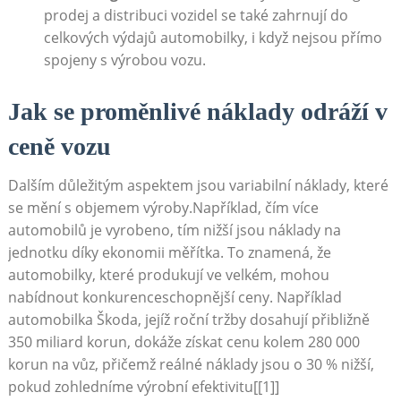
prodej a distribuci vozidel se také zahrnují do
celkových výdajů automobilky, i když nejsou přímo
spojeny s výrobou vozu.
Jak se proměnlivé náklady odráží v
ceně vozu
Dalším důležitým aspektem jsou variabilní ‌náklady, které
se mění s ⁣objemem výroby.Například, čím více
automobilů je⁢ vyrobeno, tím‍ nižší jsou náklady na
jednotku díky ekonomii měřítka. To znamená, že
automobilky, které‌ produkují ‌ve velkém, mohou
nabídnout konkurenceschopnější ceny. Například
automobilka Škoda, jejíž roční tržby dosahují přibližně
350 miliard korun, dokáže získat cenu kolem 280 000
korun na vůz, přičemž reálné náklady​ jsou o 30 % nižší,
pokud ⁣zohledníme⁣ výrobní efektivitu[[1]]