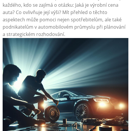
každého, kdo se‍ zajímá ⁤o otázku: Jaká je výrobní cena
auta? Co ovlivňuje její výši?‍ Mít přehled o těchto
aspektech může pomoci ‍nejen spotřebitelům, ale také
podnikatelům v automobilovém průmyslu při plánování
a strategickém ‍rozhodování.