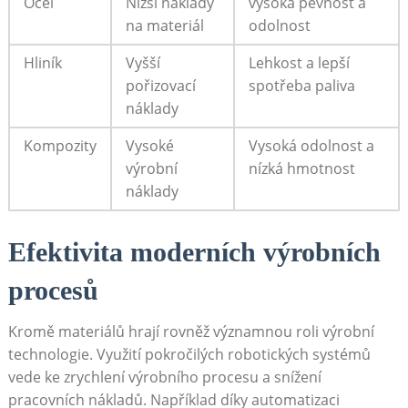
Ocel
Nižší‌ náklady
vysoká pevnost a‌
na materiál
odolnost
Hliník
Vyšší
Lehkost a lepší
pořizovací
spotřeba paliva
náklady
Kompozity
Vysoké
Vysoká odolnost a
výrobní
nízká hmotnost
náklady
Efektivita ⁣moderních výrobních
procesů
Kromě materiálů hrají rovněž významnou roli výrobní
technologie. Využití pokročilých robotických systémů
⁤vede ke zrychlení výrobního procesu a snížení
pracovních nákladů. Například díky ⁣automatizaci