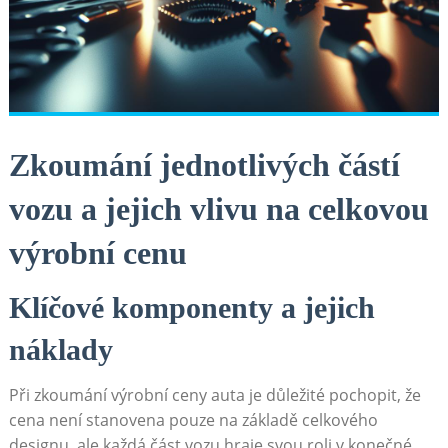
Zkoumání jednotlivých částí
vozu a jejich vlivu na celkovou⁢
výrobní cenu
Klíčové komponenty a jejich
‌náklady
Při zkoumání výrobní ceny auta je důležité pochopit, že
cena není stanovena pouze na základě celkového
designu, ⁤ale každá část vozu hraje svou roli v konečné