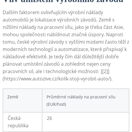
Dalším faktorem ovlivňujícím výrobní náklady
automobilů je lokalizace výrobních závodů. Země s‍
nižšími ⁤náklady na pracovní ‌sílu, jako je třeba část Asie,
mohou společnosti nabídnout značné úspory. Naproti ​
tomu, české výrobní závody​ s vyššími mzdami​ často⁤ těží z
moderních technologií⁢ a automatizace, které přispívají k
nákladové efektivitě. Je tedy čím dál důležitější dobře‍
plánovat umístění závodů ⁣a zohlednit nejen ceny⁢
pracovních sil, ale i technologické ‍možnosti ⁣ [[2]]
(https://www.autozive.cz/kolik-stoji-vyrobit-auto/).
Země
Průměrné náklady na ⁢pracovní sílu
(EUR/hod)
Česká
26
republika