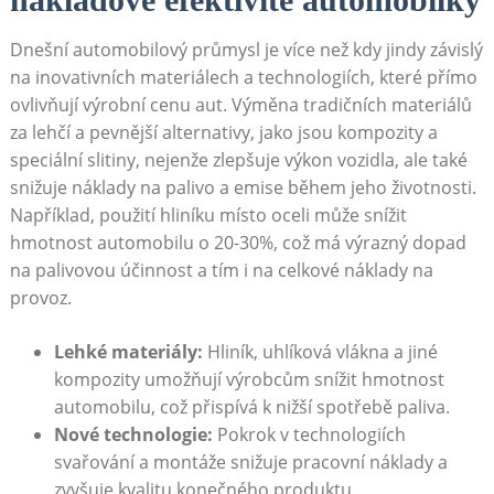
Dnešní automobilový průmysl je více než kdy ‌jindy ⁣závislý
na inovativních materiálech a technologiích,‌ které ⁢přímo
ovlivňují výrobní cenu aut. Výměna tradičních materiálů
za lehčí a pevnější alternativy, jako jsou kompozity a
speciální slitiny, nejenže zlepšuje výkon vozidla, ale také
⁢snižuje náklady na palivo a emise během jeho životnosti.
Například,​ použití hliníku místo oceli může snížit
hmotnost automobilu o 20-30%, což má výrazný dopad
na palivovou účinnost a⁤ tím i na celkové náklady na
provoz.
Lehké materiály:
Hliník, uhlíková‍ vlákna a jiné
kompozity umožňují výrobcům snížit hmotnost
automobilu, což přispívá k nižší spotřebě paliva.
Nové ⁢technologie:
Pokrok v technologiích ​
svařování⁤ a montáže snižuje pracovní náklady a
zvyšuje kvalitu⁤ konečného produktu.