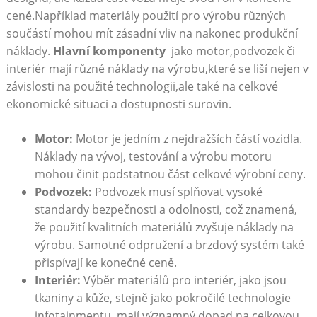
ceně.Například materiály použití pro ⁢výrobu různých
součástí mohou mít zásadní vliv na nakonec produkční
náklady.‍
Hlavní komponenty
‌ jako motor,podvozek či
interiér mají⁤ různé náklady‌ na ​výrobu,které se liší nejen v
závislosti na použité technologii,ale také na ⁤celkové
‍ekonomické situaci a dostupnosti ⁢surovin.
Motor:
Motor je jedním ​z​ nejdražších částí vozidla.
Náklady na vývoj, testování a výrobu motoru
⁢mohou činit podstatnou ⁣část celkové výrobní ceny.
Podvozek:
Podvozek musí splňovat vysoké
standardy bezpečnosti a odolnosti, což znamená,⁤
že použití kvalitních materiálů ⁤zvyšuje náklady na
výrobu. Samotné odpružení a brzdový systém také
přispívají ke konečné ⁤ceně.
Interiér:
Výběr ‌materiálů pro interiér, jako jsou
tkaniny a kůže, stejně jako pokročilé technologie
infotainmentu, mají významný ‌dopad na celkovou ​