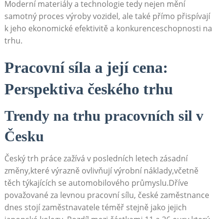
Moderní materiály a technologie tedy nejen mění
samotný proces výroby vozidel, ale také přímo přispívají
k jeho ekonomické efektivitě a konkurenceschopnosti ​na
trhu.
Pracovní síla a její cena:
Perspektiva českého trhu
Trendy na ⁣trhu pracovních sil v
Česku
Český⁤ trh ⁣práce zažívá​ v posledních⁢ letech⁣ zásadní⁢
změny,které výrazně ovlivňují výrobní náklady,včetně
těch týkajících ⁤se automobilového ⁢průmyslu.Dříve
považované za levnou pracovní sílu, ‌české zaměstnance
dnes stojí zaměstnavatele ⁣téměř stejně jako jejich