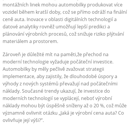
montážních linek‌ mohou automobilky produkovat více
vozidel⁢ během kratší doby,⁢ což se přímo odráží na finální
ceně auta. ‍Inovace v oblasti digitálních technologií a
datové⁢ analytiky rovněž ⁢umožňují lepší predikci a
plánování⁤ výrobních procesů, ‍což snižuje riziko plýtvání
materiálem a prostorem.
Zároveň ⁢je‍ důležité⁣ mít na paměti,že přechod na​
moderní technologie vyžaduje počáteční investice.
Automobilky by měly⁣ pečlivě⁤ zvažovat strategii
implementace, aby zajistily, že ‍dlouhodobé úspory ⁣a
výhody z nových systémů převažují nad počátečními
náklady. Současné trendy ukazují, že investice do⁣
moderních technologií se vyplácejí, neboť výrobní
náklady mohou být‌ úspěšně sníženy až o 20 %, což může
významně ovlivnit otázku⁢ „Jaká je výrobní cena ‌auta?⁣ Co
ovlivňuje ‍její výši?”.