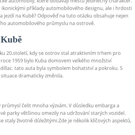
cké automobily, které‌ dodávají městu ‌jedinečný charakter.
sou⁤ ikonickými příklady automobilového designu,⁢ ale i⁢ hrdosti
auta jezdí na Kubě? Odpověď ⁣na tuto otázku obsahuje nejen
rního ‍automobilového průmyslu na ostrově.
⁣ Kubě
u 20.století,⁣ kdy se ostrov stal‌ atraktivním trhem pro
 v roce 1959 bylo Kuba domovem⁢ velkého množství
illac. tato auta byla symbolem ‌bohatství ⁣a pokroku.​ S‌
situace dramaticky změnila.
ý průmysl čelit ‌mnoha⁤ výzvám. V důsledku⁢ embarga ​a
ové parky většinou omezily na udržování starých vozidel.
se staly​ životně důležitými.Zde je několik klíčových aspektů,