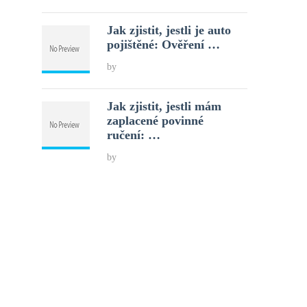
Jak zjistit, jestli je auto
pojištěné: Ověření …
by
Jak zjistit, jestli mám
zaplacené povinné
ručení: …
by