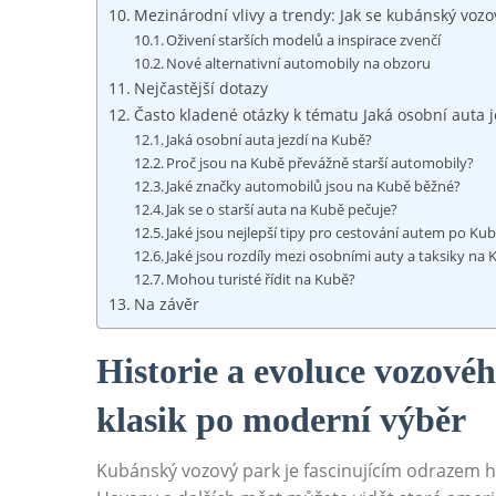
Mezinárodní vlivy a trendy: Jak ⁣se ‌kubánský vo
Oživení‍ starších modelů⁣ a inspirace ​zvenčí
Nové alternativní⁢ automobily na obzoru
Nejčastější​ dotazy
Často‌ kladené otázky ‍k tématu Jaká osobní​ auta‌
Jaká ⁢osobní auta jezdí na⁤ Kubě?
Proč jsou na Kubě ⁣převážně starší automobily?
Jaké​ značky automobilů jsou na Kubě běžné?
Jak se o ⁤starší auta na​ Kubě pečuje?
Jaké jsou nejlepší tipy pro‌ cestování autem po‌ Ku
Jaké jsou ⁣rozdíly mezi‌ osobními ​auty a taksiky na
Mohou turisté ​řídit na Kubě?
Na⁢ závěr
Historie‌ a evoluce⁤ vozov
klasik po moderní výběr
Kubánský vozový park ⁤je fascinujícím⁤ odrazem hi