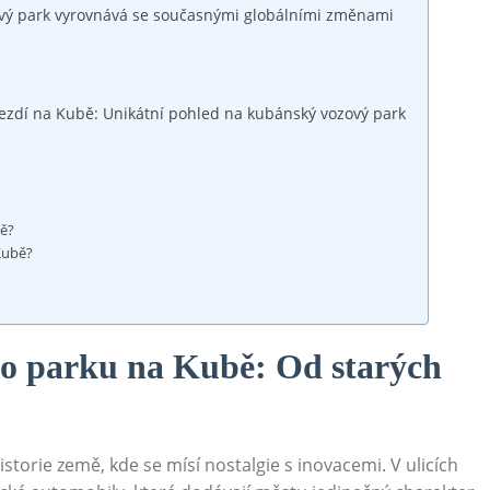
zový⁢ park vyrovnává se ⁣současnými globálními změnami
 jezdí na Kubě: ‍Unikátní pohled na kubánský vozový⁢ park
bě?
 Kubě?
ého parku na⁢ Kubě: ⁣Od starých
storie země, kde‍ se mísí nostalgie s​ inovacemi. V ulicích