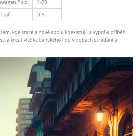
swagen ‍Polo
1-20
 leaf
0-5
tem, ‌kde ⁣staré a nové spolu koexistují, a vypráví příběh
ti‍ a kreativitě​ kubánského lidu v dobách ⁣strádání a ​