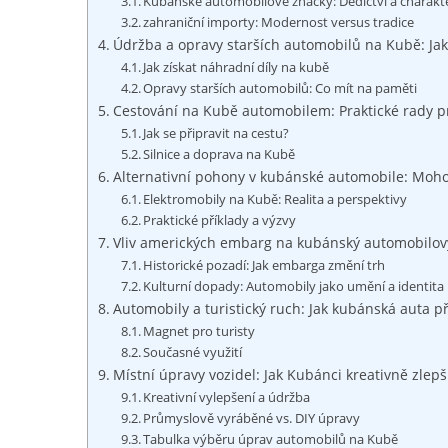
Kubánské ​automobilové značky: Dědictví a charakt
zahraniční importy: Modernost​ versus‌ tradice
Údržba‌ a opravy ​starších ⁢automobilů na Kubě: Jak 
Jak získat náhradní​ díly na kubě
Opravy ⁣starších ‌automobilů: Co mít na paměti
Cestování na⁢ Kubě automobilem: ​Praktické rady pro
Jak‍ se ⁣připravit na cestu?
Silnice ⁤a doprava na​ Kubě
Alternativní ‍pohony v kubánské ⁢automobile: Mohou
Elektromobily na Kubě: Realita​ a perspektivy
Praktické příklady⁢ a ‌výzvy
Vliv amerických ​embarg​ na ‌kubánský​ automobilový
Historické‌ pozadí: Jak​ embarga změní⁤ trh
Kulturní dopady: Automobily jako umění a identita
Automobily a turistický ruch: Jak kubánská auta př
Magnet pro turisty
Současné⁤ využití
Místní úpravy ⁤vozidel:⁤ Jak⁤ Kubánci ⁣kreativně ‌zlepš
Kreativní vylepšení​ a‍ údržba
Průmyslově vyráběné vs. DIY úpravy
Tabulka výběru úprav automobilů na Kubě