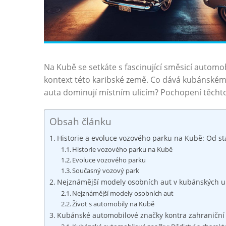
Na Kubě se setkáte s fascinující směsicí automo
kontext této karibské země. Co dává kubánskému
auta dominují místním ulicím? Pochopení těchto a
Obsah článku
Historie‌ a evoluce⁤ vozového parku na⁢ Kubě: ⁣Od 
Historie vozového parku na⁣ Kubě
Evoluce vozového parku
Současný vozový park
Nejznámější ‍modely osobních ⁤aut v kubánských uli
Nejznámější modely osobních⁣ aut
Život ​s automobily na‌ Kubě
Kubánské‍ automobilové značky kontra⁣ zahraniční im