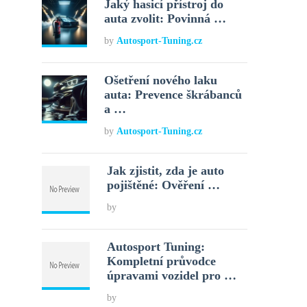
Jaký hasicí přístroj do
auta zvolit: Povinná …
by
Autosport-Tuning.cz
Ošetření nového laku
auta: Prevence škrábanců
a …
by
Autosport-Tuning.cz
Jak zjistit, zda je auto
pojištěné: Ověření …
by
Autosport Tuning:
Kompletní průvodce
úpravami vozidel pro …
by