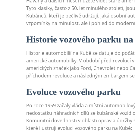
Havany a dalších ⁢měst můžete vidět ⁢staré ameri
Tyto klasiky, často ⁣z ​50. let minulého století, j
Kubánců, kteří je ​pečlivě udržují.⁣ Jaká osobní 
‌vzpomínky ​na minulost,⁤ ale i pohled do ⁢mode
Historie vozového parku na
Historie​ automobilií na Kubě se datuje do počátk
americké automobilky. V období ‌před revolucí
‍amerických značek jako Ford, Chevrolet nebo ⁤Cad
příchodem ⁤revoluce a následným embargem⁢ se 
Evoluce vozového parku
Po roce 1959​ začaly vláda ​a místní‍ automobilov
nedostatku náhradních⁤ dílů se kubánské‌ vozidl
Komunitní‍ dovednosti v oblasti ⁣oprav ⁤a ‍údržby 
které ilustrují ⁣evoluci vozového parku⁤ na Kubě: