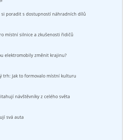
er
‌si poradit⁢ s‍ dostupností ⁣náhradních dílů
 místní ‍silnice a zkušenosti ‌řidičů
 elektromobily⁤ změnit⁢ krajinu?
⁣ trh: Jak to formovalo místní kulturu
itahují návštěvníky z celého světa
ují‍ svá auta