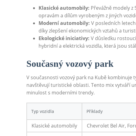
Klasické automobily:
Převážně modely z 50
opravám‍ a dílům vyrobeným z jiných‍ vozid
Moderní automobily:
V​ posledních letech
díky zlepšení ekonomických vztahů a ‍turis
Ekologické iniciativy:
V důsledku​ rostoucíh
hybridní a⁤ elektrická vozidla, která jsou stá
Současný vozový park
V současnosti vozový park​ na Kubě kombinuje tyt
navštěvují ⁣turistické oblasti. Tento‍ mix vytváří
minulost s moderními trendy.
Typ vozidla
Příklady
Klasické ‍automobily
Chevrolet Bel Air, For