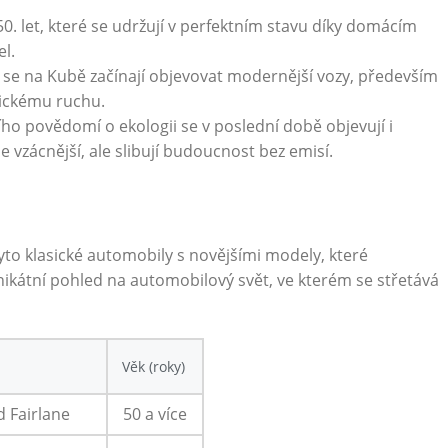
. let, které⁢ se ‍udržují⁤ v perfektním stavu díky domácím
el.
 se na Kubě začínají ‌objevovat ‌modernější vozy, především
tickému ruchu.
o povědomí o ​ekologii​ se ⁢v ⁤poslední době ‍objevují i
le vzácnější, ale slibují budoucnost bez ⁢emisí.
o klasické automobily⁤ s⁤ novějšími modely, ⁢které
 unikátní pohled na automobilový svět, ve⁣ kterém se ⁤střetává‍
Věk (roky)
d Fairlane
50 a více