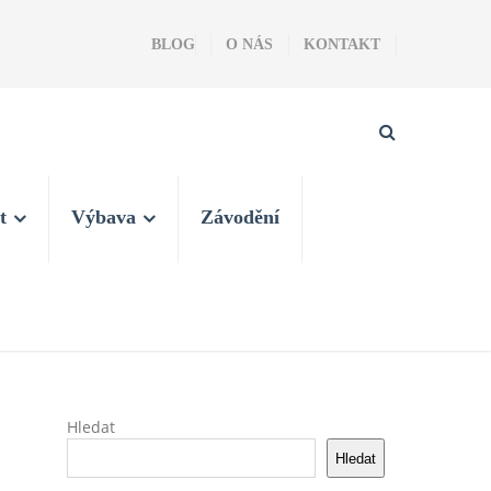
BLOG
O NÁS
KONTAKT
t
Výbava
Závodění
Hledat
Hledat