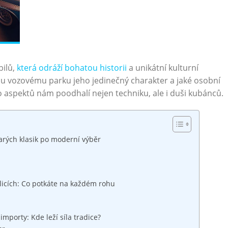
bilů,
která odráží bohatou historii
⁤ a unikátní kulturní
 ‍vozovému parku jeho jedinečný⁣ charakter a jaké⁤ osobní
spektů⁤ nám poodhalí nejen techniku, ​ale‌ i duši‍ kubánců.
starých klasik po moderní výběr
cích: Co ⁤potkáte ⁤na⁣ každém ‌rohu
porty: ‌Kde⁤ leží síla tradice?