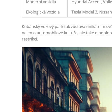
Moderní vozidla
Hyundai Accent, Volk
Ekologická vozidla
Tesla Model 3, Nissan
Kubánský ⁢vozový park tak⁤ zůstává‌ unikátním​ svě
nejen​ o automobilové ⁣kultuře, ale také o odolnos
restrikcí.