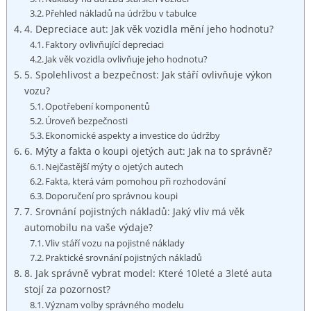
Přehled nákladů na‌ údržbu v tabulce
4.​ Depreciace⁣ aut:⁢ Jak ‌věk vozidla mění⁤ jeho hodnotu?
Faktory ovlivňující⁣ depreciaci
Jak věk vozidla ovlivňuje jeho hodnotu?
5. ⁣Spolehlivost a bezpečnost: Jak⁤ stáří⁢ ovlivňuje výkon
vozu?
Opotřebení ⁢komponentů
Úroveň bezpečnosti
Ekonomické aspekty ⁤a investice ​do údržby
6. ⁤Mýty a fakta o koupi ojetých aut: Jak na to ⁣správně?
Nejčastější mýty o ojetých autech
Fakta, která⁢ vám pomohou při rozhodování
Doporučení pro ​správnou koupi
7. Srovnání pojistných nákladů:‍ Jaký vliv má věk
⁣automobilu na ‍vaše výdaje?
Vliv stáří vozu na​ pojistné náklady
Praktické srovnání ⁣pojistných nákladů
8. Jak správně vybrat model: Které 10leté a 3leté auta
stojí ‍za pozornost?
Význam volby správného modelu