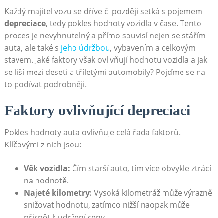
Každý majitel vozu se dříve či později setká s pojemem⁤
depreciace
, tedy pokles hodnoty​ vozidla v ‍čase. Tento
proces‌ je‍ nevyhnutelný a ⁢přímo⁣ souvisí nejen se stářím
auta, ale také s ⁤
jeho údržbou
, vybavením a ​celkovým
⁣stavem. Jaké faktory však ovlivňují hodnotu vozidla a jak
se liší mezi deseti a tříletými automobily? Pojďme se na
to⁣ podívat podrobněji.
Faktory ovlivňující⁣ depreciaci
Pokles hodnoty auta⁤ ovlivňuje celá řada faktorů.
Klíčovými z nich jsou:
Věk vozidla:
⁤Čím starší auto,⁤ tím více obvykle ztrácí
na hodnotě.
Najeté kilometry:
Vysoká kilometráž může výrazně
snižovat hodnotu, zatímco nižší naopak může ​
přispět k udržení ceny.