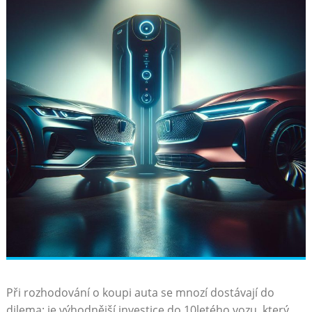
Při‌ rozhodování o‌ koupi auta se⁤ mnozí dostávají ⁣do⁢
dilema: ⁤je výhodnější investice⁢ do 10letého vozu,​ který