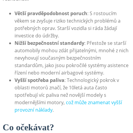
Větší pravděpodobnost poruch
: S‍ rostoucím
věkem se‍ zvyšuje riziko technických problémů a
potřebných⁣ oprav. Starší vozidla si ráda žádají
investice ​do údržby.
Nižší bezpečnostní standardy
: Přestože se starší
automobily mohou zdát přijatelnými, mnohé z nich
nevyhovují současným bezpečnostním
standardům, ​jako jsou pokročilé systémy asistence
řízení nebo moderní airbagové ​systémy.
Vyšší spotřeba‌ paliva
: Technologický pokrok⁢ v
oblasti‍ motorů značí, že 10letá auta ‍často
spotřebují víc paliva než novější modely⁢ s
modernějšími motory,
což může znamenat​ vyšší
provozní ⁣náklady
.
Co očekávat?