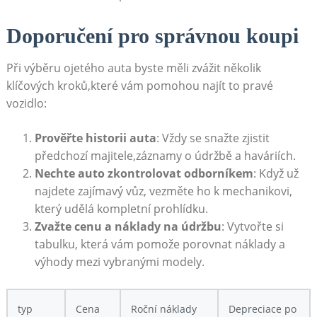
Doporučení pro ​správnou koupi
Při výběru​ ojetého auta byste měli⁣ zvážit několik
klíčových kroků,které vám pomohou najít to pravé‌
vozidlo:
Prověřte historii auta
:⁢ Vždy‌ se snažte zjistit
předchozí⁤ majitele,záznamy o údržbě a haváriích.
Nechte ⁤auto zkontrolovat odborníkem
: Když⁢ už
najdete zajímavý vůz, vezměte ⁢ho k mechanikovi,
který udělá kompletní ​prohlídku.
Zvažte cenu a ‍náklady na údržbu
: Vytvořte si
tabulku, která vám pomože ⁣porovnat náklady a
výhody mezi vybranými modely.
typ
Cena
Roční náklady
Depreciace po