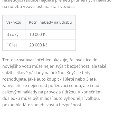
následující tabulce najdete přehled průměrných nákladů
na údržbu v závislosti ‍na stáří ‍vozidla:
Věk vozu
Roční ⁢náklady na údržbu
3 roky
10 000 Kč
10 let
20 000‌ Kč
Tento srovnávací přehled​ ukazuje, že‍ investice do
novějšího vozu⁢ může nejen​ zvýšit bezpečnost, ale také‌
snížit celkové náklady na údržbu.⁣ Když se ‌tedy
rozhodujete, ​jaké auto koupit -⁣ 10leté‌ nebo 3leté,
zamyslete ​se nejen nad⁢ pořizovací ⁤cenou,‌ ale i nad
celkovými⁣ náklady na provoz a údržbu. V konečném
důsledku může ​být mladší auto výhodnější volbou,
pokud hledáte spolehlivost ⁤a bezpečnost.