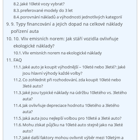
Jaké 10leté vozy vybrat?
preferované⁢ modely do 3 let
porovnání nákladů ⁢a výhodnosti jednotlivých kategorií
9. Typy ​financování⁤ a jejich dopad ‌na celkové náklady⁣
pořízení auta
10. Vliv emisních norem: Jak stáří vozidla ovlivňuje
ekologické náklady?
Vliv emisních ⁢norem na ekologické​ náklady
FAQ
Jaké auto je koupit výhodnější⁣ – 10leté nebo ​3leté?: Jaké
⁤jsou hlavní výhody‌ každé volby?
Co zohlednit při rozhodování, zda koupit 10leté nebo
3leté⁤ auto?
Jaké ‍jsou typické náklady na údržbu 10letého vs. 3letého
auta?
Jak⁢ ovlivňuje depreciace hodnotu 10letého a⁤ 3letého
⁤auta?
Jaká ​auta‍ jsou nejlepší‍ volbou⁢ pro 10leté a 3leté auto?
Mohu získat půjčku ‌na 10leté auto stejně ⁣jako na 3leté
auto?
Jaké další faktory​ mohou ovlivnit výběr mezi 10letým a