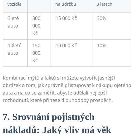
vozidla
na údržbu
⁤3 letech
3leté
300
15 000 Kč
30%
auto
000
⁤Kč
10leté‍
150
10 000 Kč
10%
auto
000
Kč
Kombinací mýtů a faktů si můžete vytvořit jasnější
obrázek o‌ tom, jak‌ správně přistupovat k nákupu ojetého
auta⁣ a na co se zaměřit, abyste ⁢udělali nejlepší
‍rozhodnutí, které přinese dlouhodobý ​prospěch.
7. Srovnání pojistných
nákladů:‍ Jaký vliv má věk