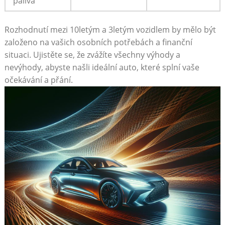
paliva
Rozhodnutí ⁣mezi 10letým a 3letým vozidlem by ⁤mělo být
založeno na⁣ vašich⁢ osobních potřebách‌ a finanční⁢
situaci. Ujistěte se, že ⁤zvážíte ​všechny výhody a
nevýhody, abyste našli ideální auto, které splní vaše
očekávání a přání.