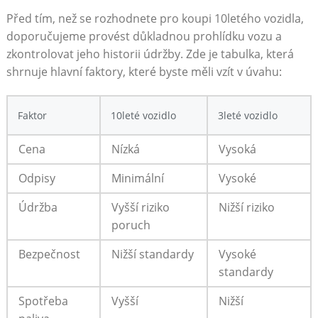
Před tím, než se rozhodnete pro⁤ koupi 10letého⁣ vozidla,
doporučujeme provést důkladnou prohlídku vozu a
‍zkontrolovat jeho historii údržby. Zde je⁣ tabulka,⁤ která
shrnuje hlavní‌ faktory, které byste měli‌ vzít v ‍úvahu:
Faktor
10leté ‍vozidlo
3leté vozidlo
Cena
Nízká
Vysoká
Odpisy
Minimální
Vysoké
Údržba
Vyšší riziko
Nižší riziko
poruch
Bezpečnost
Nižší standardy
Vysoké
standardy
Spotřeba
Vyšší
Nižší