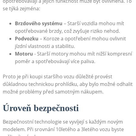
opotřebovávají a jejich funkčnost může být ovlivněna. To
se týká zejména:
Brzdového systému
– Starší vozidla mohou mít
opotřebované ‌brzdy, což ⁢zvyšuje ⁣riziko nehod.
Podvozku
– Koroze a opotřebení⁣ mohou ovlivnit
jízdní vlastnosti a stabilitu.
Motoru
‍- Starší motory mohou mít nižší kompresní
poměr a spotřebovávají více paliva.
Proto je při koupi staršího vozu ⁣důležité provést
důkladnou technickou⁤ prohlídku, aby bylo možné odhalit
možné ⁣problémy ⁣před ‌samotným nákupem.
Úroveň bezpečnosti
Bezpečnostní technologie se vyvíjejí s‌ každým novým
modelem. ⁤Při srovnání 10letého a 3letého ⁤vozu byste