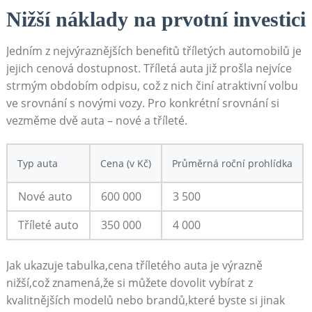
Nižší‌ náklady na prvotní investici
Jedním z nejvýraznějších benefitů tříletých automobilů je
jejich cenová dostupnost. Tříletá ‍auta​ již prošla ‌nejvíce
strmým obdobím odpisu, což z nich činí atraktivní volbu
⁢ve ‌srovnání s novými vozy. Pro konkrétní srovnání si‌
vezměme dvě auta – nové ⁣a⁢ tříleté.
Typ auta
Cena (v Kč)
Průměrná roční prohlídka
Nové auto
600 000
3 500
Tříleté ‍auto
350 000
4 ⁣000
Jak ukazuje tabulka,cena tříletého‌ auta ⁢je výrazně
nižší,což znamená,že‌ si můžete dovolit ⁤vybírat z‌
kvalitnějších modelů nebo brandů,které byste si jinak