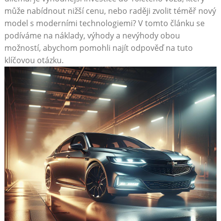
může nabídnout nižší cenu, nebo raději ​zvolit ‍téměř nový
‍model s moderními technologiemi? ⁤V tomto článku​ se‌
podíváme na náklady, výhody a nevýhody obou
‍možností, abychom pomohli najít odpověď na ​tuto⁢
klíčovou otázku.