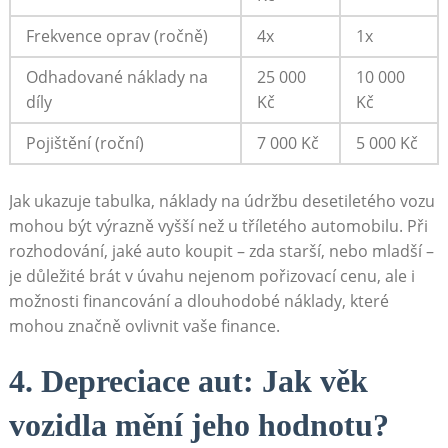
Frekvence ⁣oprav (ročně)
4x
1x
Odhadované‌ náklady na⁢
25 000
10 000
díly
‌Kč
Kč
Pojištění (roční)
7 ⁣000 Kč
5 000 Kč
Jak⁣ ukazuje tabulka, náklady na údržbu desetiletého vozu
mohou být ‍výrazně vyšší ‍než u tříletého automobilu. ‍Při⁣
rozhodování, jaké auto koupit – ⁢zda starší, nebo⁢ mladší –
je⁣ důležité⁢ brát v úvahu nejenom pořizovací​ cenu, ⁣ale i‍
možnosti financování ​a ‌dlouhodobé náklady, které
mohou značně ovlivnit vaše finance.
4.​ Depreciace⁣ aut:⁢ Jak ‌věk
vozidla mění⁤ jeho hodnotu?