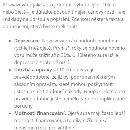
Při zvažování, jaké auto je koupit výhodnější – 10leté
nebo 3leté – je ‍důležité posoudit nejen cenový rozdíl, ale
i náklady na ⁣údržbu⁣ a pojištění. Zde ​jsou některá fakta a
doporučení, která byste měli znát:
Depreciace.
⁣Nové vozy ztrácí hodnotu‍ mnohem
rychleji než ojeté. ‍První tři roky se hodnota ⁤nového
vozu ⁤může snížit ​až o 30%. U 10letého auta už je
depreciace znatelně⁣ nižší.
Údržba a ⁣opravy.
U 10letého vozu je
pravděpodobné, že ⁤již ⁣byl podroben některým
zásadním ‌opravám, které mohou poskytnout‍
jistotu a snížit budoucí⁣ náklady.​ Naopak, ‍3leté auto
pravděpodobně ještě nemělo žádné komplikované
poruchy.
Možnosti ⁣financování.
Ojetá auta mají​ často ‌lepší
možnosti financování, ‌a ‌to‍ díky nižší ceně ‍a
menšímu riziku pro věřitele.