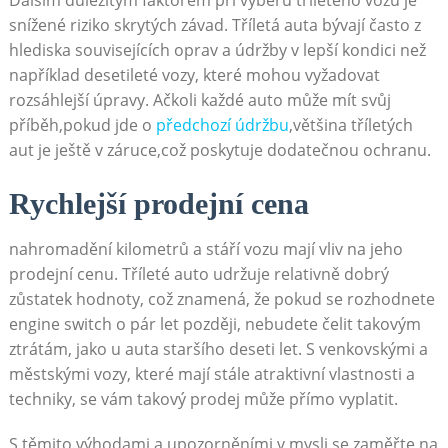
Dalším‍ důležitým faktorem ‌při výběru tříletého vozu⁤ je
‍snížené riziko skrytých ⁢závad. Tříletá auta⁤ bývají často z
hlediska ‌souvisejících oprav a údržby v lepší​ kondici ‍než
například desetileté vozy, které mohou vyžadovat
rozsáhlejší úpravy. Ačkoli ​každé auto může mít svůj
příběh,pokud jde o
předchozí údržbu
,většina tříletých
aut je ještě v záruce,což poskytuje dodatečnou ochranu.
Rychlejší ‌prodejní cena
nahromadění kilometrů ‍a stáří vozu mají vliv na jeho
prodejní cenu.⁤ Tříleté auto udržuje‍ relativně⁤ dobrý
zůstatek hodnoty, což znamená, že‌ pokud ⁢se rozhodnete
engine switch o pár let později, nebudete čelit takovým
ztrátám, jako u ‌auta ‍staršího deseti‍ let. S venkovskými‌ a
městskými vozy, ⁢které mají stále atraktivní vlastnosti a
techniky, se⁣ vám takový ‌prodej může přímo vyplatit.
S těmito ⁢výhodami a upozorněními v mysli⁤ se ‍zaměřte ⁣na