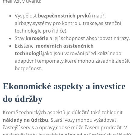
‌měli vzít v‌ úvahu:
Vyspělost
bezpečnostních prvků
(např.
airbagy,systémy pro kontrolu‍ trakce,asistenční
technologie pro ​řidiče).
Stav⁤
karosérie
a její schopnost ‌absorbovat nárazy.
Existenci
moderních⁣ asistenčních
technologií
,jako jsou varování před kolizí⁢ nebo
adaptivní tempomaty,které mohou zásadně ⁣zlepšit
bezpečnost.
Ekonomické aspekty ⁤a investice ​
do údržby
Kromě technických aspektů je důležité také zohlednit
náklady na údržbu
. Starší vozy mohou vyžadovat⁣
častější servis a opravy,což se může časem prodražit. V⁣