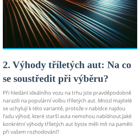
2. Výhody tříletých aut: Na co
se ⁢soustředit ⁤při výběru?
Při hledání ideálního vozu na trhu⁣ jste pravděpodobně
narazili na populární volbu tříletých aut. ⁤Mnozí ⁣majitelé
se uchylují k‌ této variantě, protože v nabídce najdou
řadu výhod, které starší‌ auta nemohou nabídnout.Jaké
konkrétní výhody tříletých aut byste měli mít na​ paměti
při vašem rozhodování?