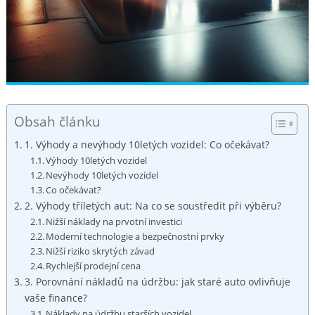
Obsah článku
1. Výhody⁤ a nevýhody 10letých vozidel: Co ⁤očekávat?
Výhody 10letých vozidel
Nevýhody 10letých vozidel
Co očekávat?
2. Výhody tříletých aut: Na co se ⁢soustředit ⁤při výběru?
Nižší‌ náklady na prvotní investici
Moderní technologie a ⁣bezpečnostní prvky
Nižší ⁣riziko skrytých ⁢závad
Rychlejší ‌prodejní cena
3. Porovnání nákladů ⁢na údržbu: jak staré auto ovlivňuje
vaše finance?
Náklady na údržbu⁢ starších ⁣vozidel