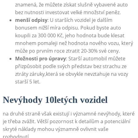
znamená, že můžete ‌získat slušně vybavené ⁤auto
bez nutnosti investovat velké množství peněz.
menší odpisy
: U ⁣starších ‍vozidel je dalším⁣
bonusem nižší míra odpisu. Pokud byste auto‌
koupili za 300 ‍000 Kč, jeho hodnota bude klesat
mnohem ⁤pomaleji než hodnota nového vozu, který
může po prvním ⁢roce ‌ztratit 20-30% své ceny.
Možnosti pro úpravy
: Starší automobil můžete⁣
přizpůsobit podle svých ⁢představ bez strachu ze
ztráty záruky,která se obvykle nevztahuje na vozy
starší 5 let.
Nevýhody 10letých vozidel
na druhé ‌straně však existují i významné⁢ nevýhody, které
je třeba zvážit. Větší⁣ pozornost k detailům a ‌potenciální
skryté náklady mohou významně‍ ovlivnit vaše
rozhodnutí.