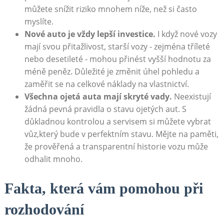
můžete snížit riziko mnohem‌ níže, než⁤ si často
myslíte.
Nové ⁤auto⁤ je vždy lepší investice.
I když nové vozy
mají ‍svou přitažlivost, starší vozy ⁣- zejména tříleté
nebo​ desetileté -⁣ mohou přinést vyšší hodnotu za
méně⁣ peněz. Důležité⁢ je změnit úhel pohledu‌ a
zaměřit se na ​celkové náklady na vlastnictví.
Všechna ojetá auta mají skryté vady.
Neexistují
žádná pevná pravidla o stavu ojetých aut.⁢ S
⁤důkladnou⁣ kontrolou a‍ servisem si můžete vybrat
vůz,který bude v perfektním ‍stavu. Mějte ‍na paměti,
že prověřená ‍a transparentní⁣ historie ​vozu⁤ může ​
odhalit‌ mnoho.
Fakta, která⁢ vám pomohou při
rozhodování