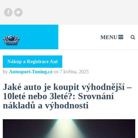
MENU
Nákup a Registrace Aut
by
Autosport-Tuning.cz
on
7 května, 2025
Jaké auto je koupit výhodnější –
10leté nebo 3leté?: Srovnání
nákladů a výhodnosti