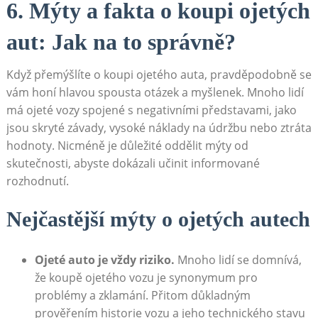
6. ⁤Mýty a fakta o koupi ojetých
aut: Jak na to ⁣správně?
Když přemýšlíte o ⁤koupi ojetého auta, pravděpodobně⁤ se
vám ⁣honí ‌hlavou​ spousta otázek a myšlenek. Mnoho lidí
má ⁤ojeté vozy‍ spojené s negativními představami, jako
jsou skryté⁣ závady, vysoké náklady na údržbu nebo ztráta
hodnoty. Nicméně je důležité oddělit mýty od
skutečnosti, abyste dokázali učinit informované
rozhodnutí.
Nejčastější mýty o ojetých autech
Ojeté auto​ je vždy riziko.
Mnoho⁤ lidí se domnívá,
že koupě ojetého vozu je synonymum pro
problémy a⁢ zklamání. Přitom důkladným
prověřením historie vozu a jeho technického stavu