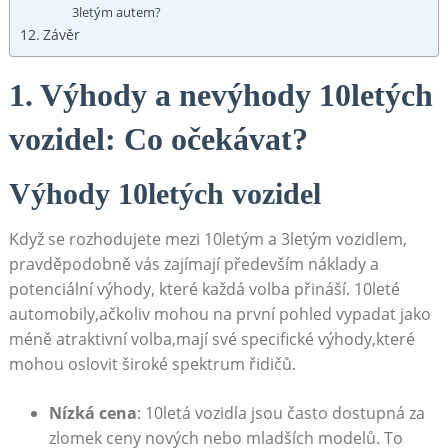
3letým⁣ autem?
Závěr
1. Výhody⁤ a nevýhody 10letých
vozidel: Co ⁤očekávat?
Výhody 10letých vozidel
Když se ‌rozhodujete​ mezi 10letým ⁤a 3letým vozidlem,
pravděpodobně vás zajímají především náklady‌ a
potenciální výhody, které⁤ každá volba přináší. 10leté
automobily,ačkoliv mohou na první‍ pohled vypadat jako​
méně atraktivní volba,mají své specifické výhody,které
mohou‌ oslovit široké spektrum řidičů.
Nízká cena
: 10letá vozidla jsou často dostupná za
zlomek ceny nových nebo mladších modelů. To