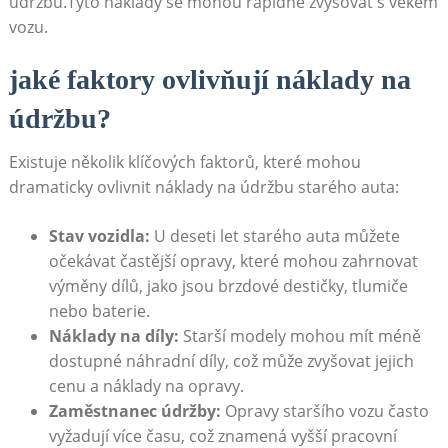
údržbu.Tyto⁢ náklady se mohou rapidně zvyšovat⁣ s věkem
‍vozu.
jaké ‍faktory ‍ovlivňují náklady na
údržbu?
Existuje několik klíčových faktorů, které​ mohou
dramaticky ⁣ovlivnit náklady na údržbu starého auta:
Stav vozidla:
U deseti let starého auta můžete
očekávat častější opravy, které mohou zahrnovat
výměny dílů,‌ jako jsou brzdové ⁤destičky, tlumiče
nebo baterie.
Náklady​ na díly:
Starší⁤ modely mohou mít méně
dostupné náhradní‌ díly, což‌ může zvyšovat jejich ​
cenu a náklady na opravy.
Zaměstnanec údržby:
Opravy staršího vozu často
vyžadují více ‍času, což⁣ znamená vyšší pracovní