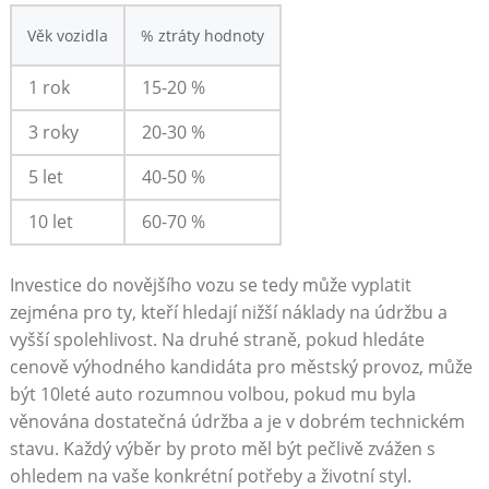
Věk vozidla
%⁤ ztráty hodnoty
1 rok
15-20​ %
3 ⁣roky
20-30 %
5 let
40-50 %
10 let
60-70 ​%
Investice‌ do⁣ novějšího vozu ⁢se tedy ‌může ‍vyplatit
zejména pro ty, kteří hledají nižší náklady na údržbu a​
vyšší spolehlivost. Na ⁣druhé straně, pokud hledáte
cenově výhodného kandidáta pro městský provoz, může
být 10leté auto rozumnou volbou, pokud mu byla
věnována‍ dostatečná ​údržba a je v dobrém technickém
⁣stavu. Každý výběr by proto měl být pečlivě zvážen s
ohledem‍ na vaše konkrétní potřeby a životní styl.