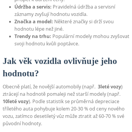
Údržba a servis:
Pravidelná údržba a servisní
záznamy‍ zvyšují⁢ hodnotu vozidla.
Značka a model:
Některé značky ‌si drží svou
hodnotu lépe⁤ než jiné.
Trendy na⁣ trhu:
Populární modely mohou zvyšovat
svoji hodnotu‍ kvůli poptávce.
Jak věk vozidla ovlivňuje jeho
hodnotu?
Obecně platí, že novější automobily (např. ⁤
3leté vozy
)
ztrácejí na hodnotě pomaleji než starší modely (např.
10leté vozy
). Podle⁣ statistik se průměrná depreciace​
tříletého ⁤auta pohybuje kolem 20-30 % od ceny nového
vozu, zatímco desetiletý vůz může ztratit až 60-70 % své ​
původní hodnoty.