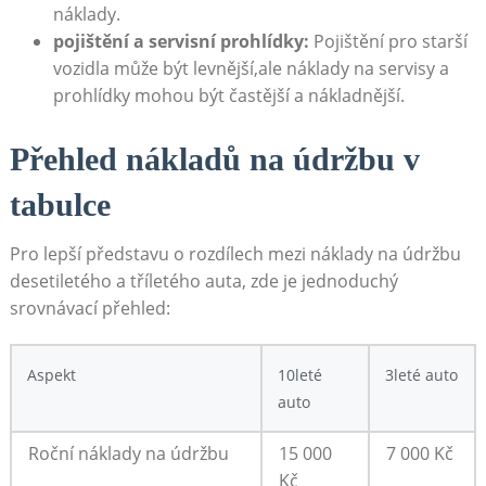
náklady.
pojištění a⁤ servisní prohlídky:
Pojištění⁤ pro starší
vozidla může být levnější,ale náklady na servisy a
prohlídky mohou ⁣být častější ​a nákladnější.
Přehled nákladů na‌ údržbu v
tabulce
Pro lepší představu‌ o rozdílech⁢ mezi náklady na údržbu
desetiletého a tříletého auta, zde je jednoduchý
srovnávací⁤ přehled:
Aspekt
10leté
3leté auto
auto
Roční náklady na ⁣údržbu
15 000
7 000 Kč
Kč