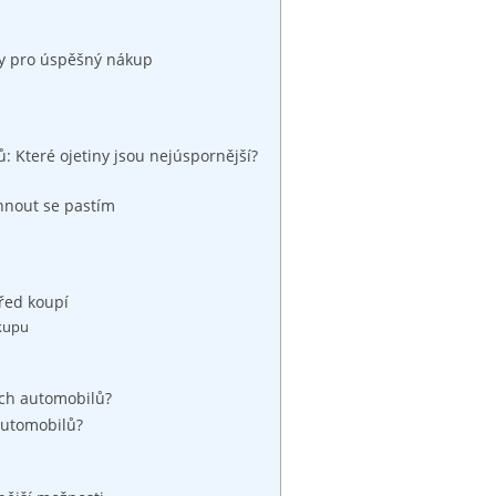
iky pro úspěšný nákup
 Které ojetiny jsou nejúspornější?
yhnout se pastím
před koupí
ákupu
ých automobilů?
automobilů?