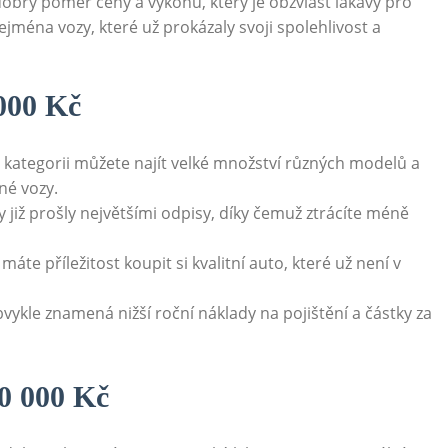
 dobrý poměr ceny a výkonu, který je obzvlášť lákavý pro
ejména vozy, které už prokázaly svoji spolehlivost a
000 Kč
 kategorii můžete najít velké množství různých modelů a
né vozy.
 již prošly největšími odpisy, díky čemuž ztrácíte méně
máte příležitost koupit si kvalitní auto, které už není v
vykle znamená nižší roční náklady na pojištění a částky za
0 000 Kč