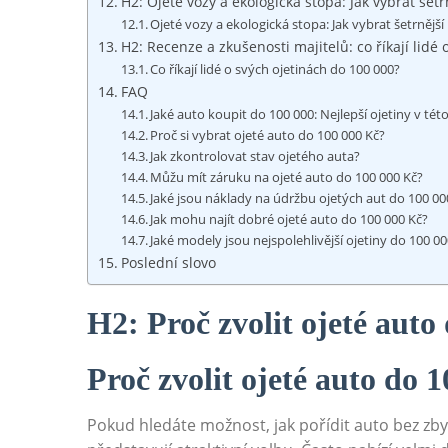
H2: Ojeté vozy a ekologická stopa: Jak vybrat šet
Ojeté vozy a ekologická stopa: Jak vybrat šetrnějš
H2: Recenze a zkušenosti majitelů: co říkají lidé
Co říkají lidé o svých ojetinách do 100 000?
FAQ
Jaké auto koupit do 100 000: Nejlepší ojetiny v tét
Proč si vybrat ojeté auto do 100 000 Kč?
Jak zkontrolovat stav ojetého auta?
Můžu mít záruku na ojeté auto do 100 000 Kč?
Jaké jsou náklady na údržbu ojetých aut do 100 00
Jak mohu najít dobré ojeté auto do 100 000 Kč?
Jaké modely jsou nejspolehlivější ojetiny do 100 0
Poslední slovo
H2: Proč zvolit ojeté aut
Proč zvolit ojeté auto do
Pokud hledáte možnost, jak pořídit auto bez zby