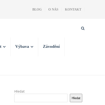
BLOG
O NÁS
KONTAKT
t
Výbava
Závodění
Hledat
Hledat