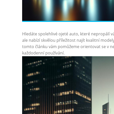
Hledáte spolehlivé ojeté auto, které nepropálí 
ale nabízí skvělou příležitost najít kvalitní mod
tomto článku vám pomůžeme orientovat se v ne
každodenní používání.