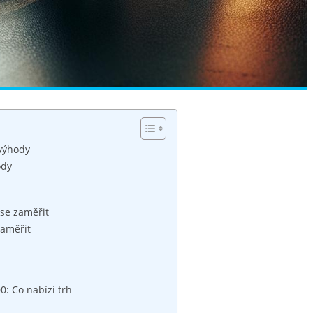
evýhody
ody
 se zaměřit
zaměřit
0: Co nabízí trh