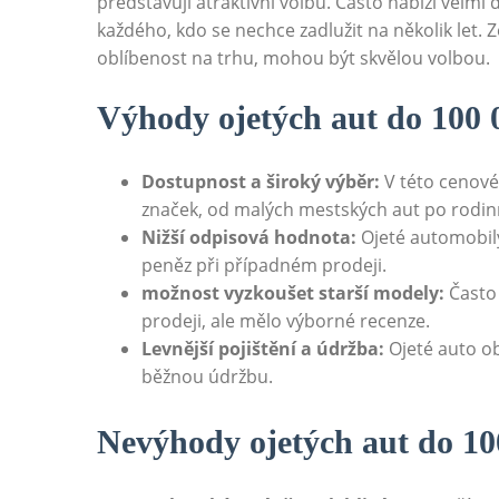
představují atraktivní volbu. Často nabízí velmi
každého, kdo se nechce zadlužit na několik let. Z
oblíbenost na trhu, mohou být skvělou volbou.
Výhody ojetých aut do 100 
Dostupnost a široký výběr:
V této cenové
značek, od malých mestských aut po rodin
Nižší odpisová hodnota:
Ojeté automobily
peněz při případném prodeji.
možnost vyzkoušet starší modely:
Často 
prodeji, ale mělo výborné recenze.
Levnější pojištění a údržba:
Ojeté auto ob
běžnou údržbu.
Nevýhody ojetých aut do 10