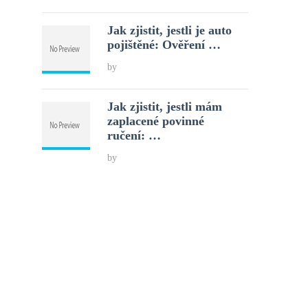
Jak zjistit, jestli je auto
pojištěné: Ověření …
by
Jak zjistit, jestli mám
zaplacené povinné
ručení: …
by