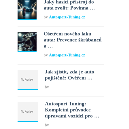
Jaký hasicí přístroj do
auta zvolit: Povinná …
by
Autosport-Tuning.cz
Ošetření nového laku
auta: Prevence škrábanců
a …
by
Autosport-Tuning.cz
Jak zjistit, zda je auto
pojištěné: Ověření …
by
Autosport Tuning:
Kompletní průvodce
úpravami vozidel pro …
by