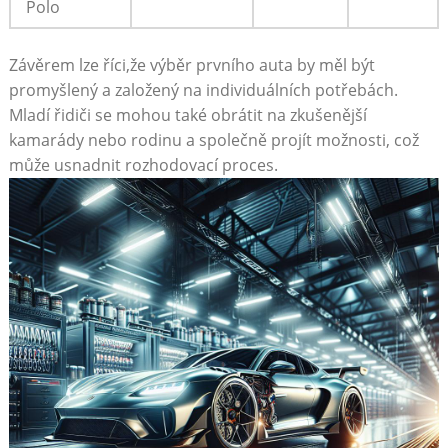
Polo
Závěrem lze říci,že výběr prvního auta by měl být
promyšlený a založený na individuálních potřebách.
Mladí řidiči se mohou také obrátit na zkušenější
kamarády nebo rodinu a společně projít možnosti, což
může usnadnit rozhodovací proces.