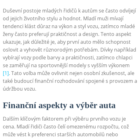
Duševní postoje mladých řidičů k autům se často odvíjejí
od jejich životního stylu a hodnot. Mladí muži mívají
tendenci klást důraz na výkon a styl vozu, zatímco mladé
ženy často preferují praktičnost a design. Tento aspekt
ukazuje, jak důležité je, aby první auto mělo schopnost
oslovit a vyhovět různorodým potřebám. Dívky například
vybírají vozy podle barvy a praktičnosti, zatímco chlapci
se zaměřují na sportovnější modely s vyšším výkonem
[1]
. Tato volba může ovlivnit nejen osobní zkušenost, ale
také budoucí finanční rozhodování spojené s provozem a
údržbou vozu.
Finanční aspekty a výběr auta
Dalším klíčovým faktorem při výběru prvního vozu je
cena. Mladí řidiči často čelí omezenému rozpočtu, což
může vést k preferenci starších automobilů nebo