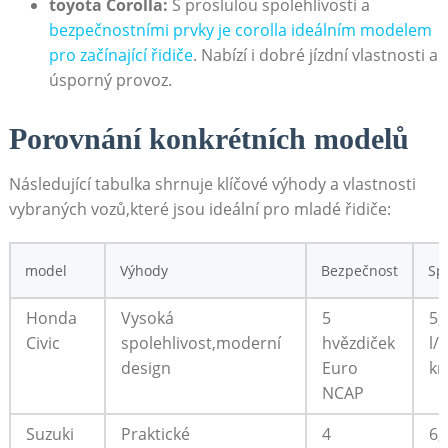
toyota Corolla:
S proslulou spolehlivostí a
bezpečnostními prvky je corolla ideálním modelem
pro začínající řidiče
. Nabízí i dobré jízdní vlastnosti a
úsporný provoz.
Porovnání konkrétních modelů
Následující tabulka shrnuje klíčové výhody a vlastnosti
vybraných vozů,které jsou ideální pro mladé řidiče:
model
Výhody
Bezpečnost
Sp
Honda
Vysoká
5
5,
Civic
spolehlivost,moderní
hvězdiček
l/
design
Euro
k
NCAP
Suzuki
Praktické
4
6,