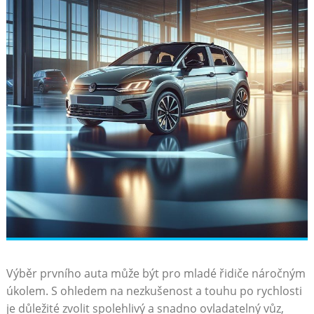
Výběr prvního auta může být pro mladé řidiče náročným
úkolem. S ohledem na nezkušenost a touhu po rychlosti
je důležité zvolit spolehlivý a snadno ovladatelný vůz,