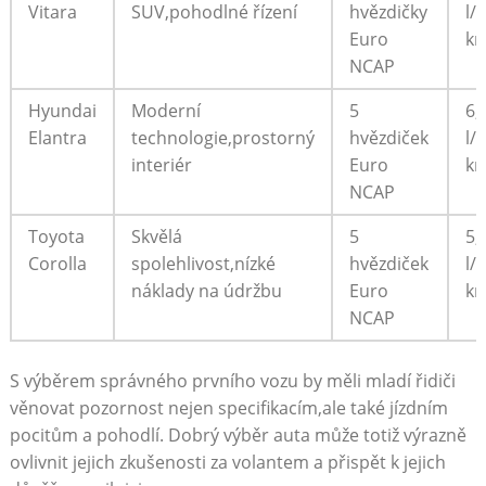
Vitara
SUV,pohodlné řízení
hvězdičky
l/
Euro
k
NCAP
Hyundai
Moderní
5
6,
Elantra
technologie,prostorný
hvězdiček
l/
interiér
Euro
k
NCAP
Toyota
Skvělá
5
5,
Corolla
spolehlivost,nízké
hvězdiček
l/
náklady na údržbu
Euro
k
NCAP
S výběrem správného prvního vozu by měli mladí řidiči
věnovat pozornost nejen specifikacím,ale také jízdním
pocitům a pohodlí. Dobrý výběr auta může totiž výrazně
ovlivnit jejich zkušenosti za volantem a přispět k jejich