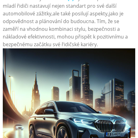
mladí řidiči nastavují nejen standart pro své další
automobilové zážitky,ale také posilují aspekty,jako je
odpovědnost a plánování do budoucna. Tím, že se
zaměří na vhodnou kombinaci stylu, bezpečnosti a
nákladové efektivnosti, mohou přispět k pozitivnímu a
bezpečnému začátku své řidičské kariéry.