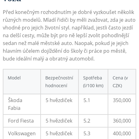
Před konečným rozhodnutím je dobré vyzkoušet několik
různých modelů. Mladí řidiči by měli zvažovat, zda je auto
vhodné pro jejich životní styl. například, jestli často jezdí
na delší cesty, může být pro ně lepší zvolit pohodlnější
sedan než malé městské auto. Naopak, pokud je jejich
hlavním účelem dojíždění do školy či práce po městě,
bude ideální malý a obratný automobil.
Model
Bezpečnostní
Spotřeba
Cena (v
hodnocení
(l/100 km)
CZK)
Škoda
5 hvězdiček
5.1
350,000
Fabia
Ford Fiesta
5 hvězdiček
5.2
360,000
Volkswagen
5 hvězdiček
5.3
400,000