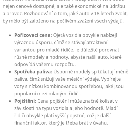
nejen cenově dostupné, ale také ekonomické na údržbu
a provoz. Rozhodování o tom, jaké auto v 18 letech zvolit,
by mělo být založeno na pečlivém zvážení všech výdajů.
Pořizovací cena:
Ojetá vozidla obvykle nabízejí
výraznou úsporu, čímž se stávají atraktivní
variantou pro mladé řidiče. Je důležité porovnat
různé modely a hodnoty, abyste našli auto, které
odpovídá vašemu rozpočtu.
Spotřeba paliva:
Úsporné modely sp tüketují méně
paliva, čímž snižují vaše měsíční výdaje. Vybírejte
vozy s nízkou kombinovanou spotřebou, jaké jsou
popularní mezi mladými řidiči.
Pojištění:
Cena pojištění může značně kolísat v
závislosti na typu vozidla a jeho hodnotě. Mladí
řidiči obvykle platí vyšší pojistné, což je další
finanční faktor, který je třeba brát v úvahu.