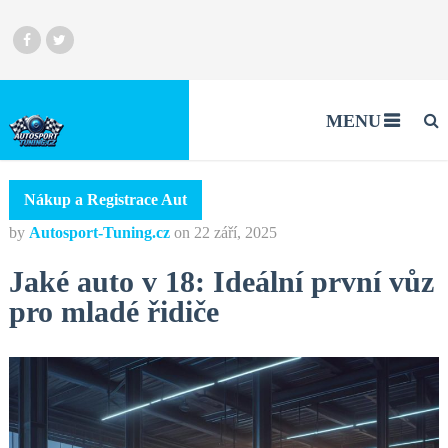
MENU
Nákup a Registrace Aut
by
Autosport-Tuning.cz
on
22 září, 2025
Jaké auto v 18: Ideální první vůz
pro mladé řidiče