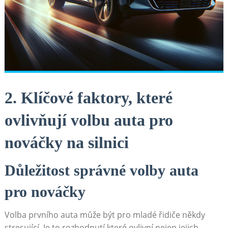
2. Klíčové faktory, které
ovlivňují volbu auta pro
nováčky na silnici
Důležitost správné volby auta
pro nováčky
Volba prvního auta může být pro mladé řidiče někdy
stresující. Je to rozhodnutí,které ovlivní nejen jejich