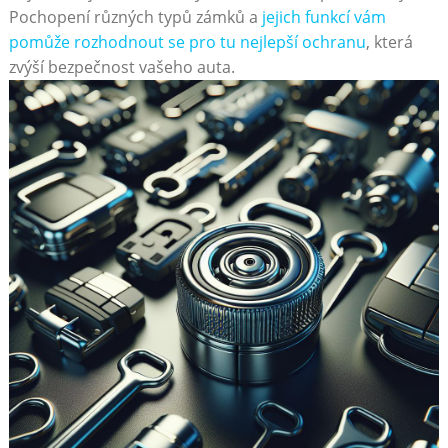
Pochopení různých typů zámků a
jejich funkcí vám
pomůže rozhodnout se pro tu nejlepší ochranu
, která
zvýší bezpečnost vašeho auta.