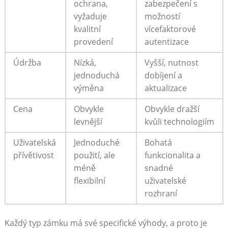
ochrana,
zabezpečení s
vyžaduje
možností
kvalitní
vícefaktorové
provedení
autentizace
Údržba
Nízká,
Vyšší, nutnost
jednoduchá
dobíjení a
výměna
aktualizace
Cena
Obvykle
Obvykle dražší
levnější
kvůli technologiím
Uživatelská
Jednoduché
Bohatá
přívětivost
použití, ale
funkcionalita a
méně
snadné
flexibilní
uživatelské
rozhraní
Každý typ zámku má své specifické výhody, a proto je