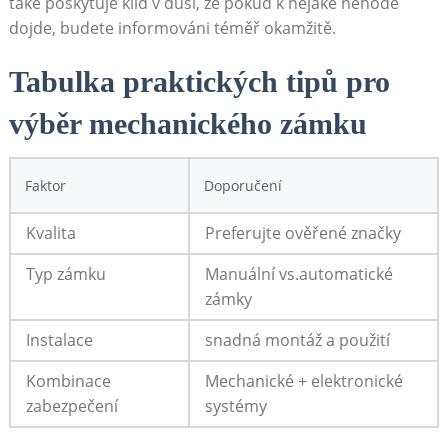
také poskytuje klid v duši, že pokud k nějaké nehodě
dojde, budete informováni téměř okamžitě.
Tabulka praktických tipů pro
výběr mechanického zámku
Faktor
Doporučení
Kvalita
Preferujte ověřené značky
Typ zámku
Manuální vs.automatické
zámky
Instalace
snadná montáž a použití
Kombinace
Mechanické + elektronické
zabezpečení
systémy