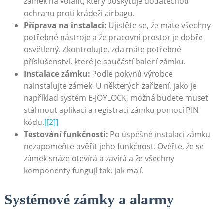
zámek na volant, který poskytuje dodatečnou
ochranu proti krádeži airbagu.
Příprava na instalaci:
Ujistěte se, že máte všechny
potřebné nástroje a že pracovní prostor je dobře
osvětlený. Zkontrolujte, zda máte potřebné
příslušenství, které je součástí balení zámku.
Instalace zámku:
Podle pokynů výrobce
nainstalujte zámek. U některých zařízení, jako je
například systém E-JOYLOCK, možná budete muset
stáhnout aplikaci a registraci zámku pomocí PIN
kódu.
[[2]]
Testování funkčnosti:
Po úspěšné instalaci zámku
nezapomeňte ověřit jeho funkčnost. Ověřte, že se
zámek snáze otevírá a zavírá a že všechny
komponenty fungují tak, jak mají.
Systémové zámky a alarmy