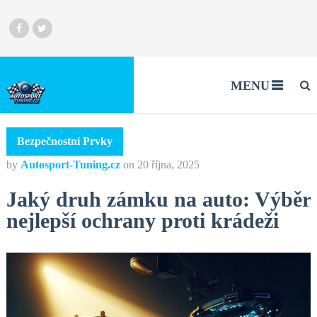
MENU
Bezpečnostní Prvky
by
Autosport-Tuning.cz
on
20 října, 2025
Jaký druh zámku na auto: Výběr
nejlepší ochrany proti krádeži