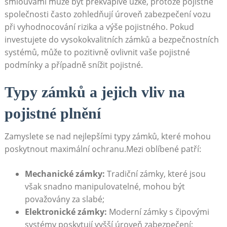
smlouvami může být překvapivě úzké, protože pojistné
společnosti často zohledňují úroveň zabezpečení vozu
při vyhodnocování rizika a výše pojistného. Pokud
investujete do vysokokvalitních zámků a bezpečnostních
systémů, může to pozitivně ovlivnit vaše pojistné
podmínky a případně snížit pojistné.
Typy zámků a jejich vliv na
pojistné plnění
Zamyslete se nad nejlepšími typy zámků, které mohou
poskytnout maximální ochranu.Mezi oblíbené patří:
Mechanické zámky:
Tradiční zámky, které jsou
však snadno manipulovatelné, mohou být
považovány za slabé;
Elektronické zámky:
Moderní zámky s čipovými
systémy poskytují vyšší úroveň zabezpečení;