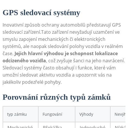
GPS sledovací systémy
Inovativní způsob ochrany automobilů představují GPS
sledovací zařízení.Tato zařízení nevyžadují uzamčení ve
smyslu zapojení mechanických či elektronických
systémů, ale naopak sledování polohy vozidla v reálném
čase.
Jejich hlavní výhodou je schopnost lokalizace
odcizeného vozidla
, což zvyšuje šanci na jeho navrácení.
Sledovací systémy často obsahují i funkce, které vám
umožní sledovat aktivitu vozidla a upozornit vás na
jakékoliv podezřelé pohyby.
Porovnání různých typů zámků
typ zámku
Fungování
Výhody
Nevýh
Mechanické
Překážka
Jednoduché
Nízká