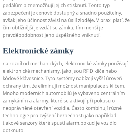
pedálům a znemožňují jejich stisknutí. Tento typ
zabezpečení je cenově dostupný a snadno použitelný,
avšak jeho účinnost závisí na úsilí zloděje. V praxi platí, že
čím obtížnější je vzdát se zámku, tím menší je
pravděpodobnost jeho úspěšného vniknutí.
Elektronické zámky
na rozdíl od mechanických, elektronické zámky používají
elektronické mechanismy, jako jsou RFID klíče nebo
kódové klávesnice. Tyto systémy nabízejí vyšší úroveň
ochrany tím, že eliminují možnost manipulace s klíčem.
Mnoho moderních automobilů je vybaveno centrálním
zamykáním a alarmy, které se aktivují při pokusu o
neoprávněné otevření vozidla. Často kombinují různé
technologie pro zvýšení bezpečnosti,jako například
tlakové senzory,které spustí alarm,pokud je vozidlo
dotknuto.