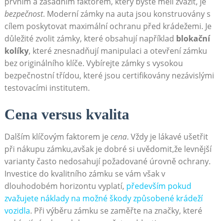
prvním a zásadním faktorem, který byste měli zvážit, je
bezpečnost
. Moderní zámky na auta jsou konstruovány s
cílem poskytovat maximální ochranu před krádežemi. Je
důležité zvolit zámky, které obsahují například
blokační
kolíky
, které znesnadňují manipulaci a otevření zámku
bez originálního klíče. Vybírejte zámky s vysokou
bezpečnostní třídou, které jsou certifikovány nezávislými
testovacími institutem.
Cena versus kvalita
Dalším klíčovým faktorem je
cena
. Vždy je lákavé ušetřit
při nákupu zámku,avšak je dobré si uvědomit,že levnější
varianty často nedosahují požadované úrovně ochrany.
Investice do kvalitního zámku se vám však v
dlouhodobém horizontu vyplatí,
především pokud
zvažujete náklady na možné škody způsobené krádeží
vozidla
. Při výběru zámku se zaměřte na značky, které