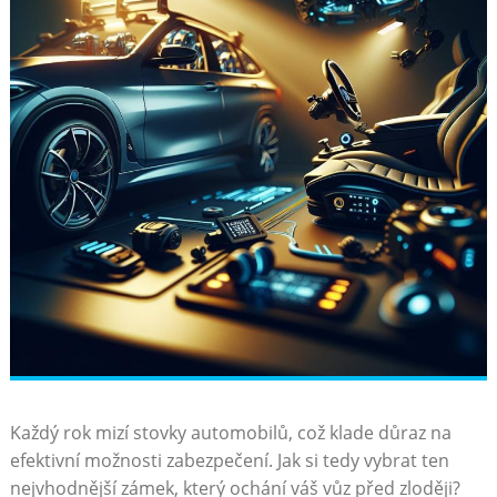
Každý rok mizí stovky automobilů, což klade důraz na
efektivní možnosti zabezpečení. Jak si tedy vybrat ten
nejvhodnější zámek, který ochání váš vůz před zloději?