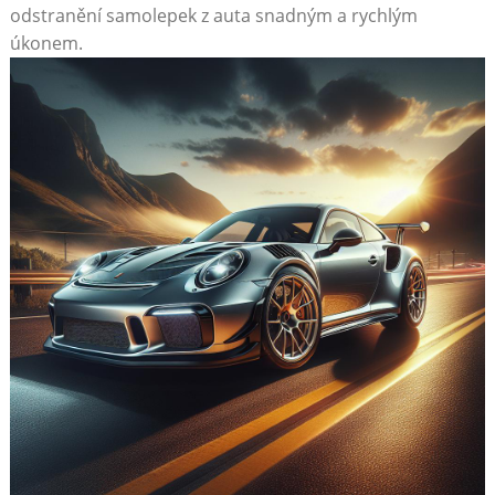
odstranění samolepek z auta snadným a ⁢rychlým
úkonem.