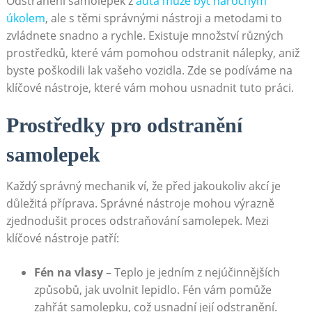
Odstranění​ samolepek z
auta ‌může ​být náročným
úkolem
, ale s těmi ⁣správnými nástroji a metodami to
zvládnete snadno a rychle. Existuje množství⁢ různých
prostředků,‍ které vám pomohou odstranit nálepky, ‍aniž
byste poškodili lak⁢ vašeho vozidla. Zde ⁤se podíváme ‌na
klíčové nástroje, které vám mohou usnadnit tuto‌ práci.
Prostředky pro odstranění
samolepek
Každý správný⁤ mechanik⁣ ví, že⁤ před jakoukoliv‌ akcí je ​
důležitá ‌příprava. Správné‍ nástroje⁢ mohou výrazně
zjednodušit proces odstraňování samolepek. Mezi
⁣klíčové nástroje⁣ patří:
Fén na⁤ vlasy
– Teplo je jedním z nejúčinnějších‌
způsobů, jak‍ uvolnit lepidlo. Fén vám pomůže
zahřát ⁢samolepku, což usnadní ⁣její odstranění.