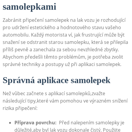
samolepkami
Zabránit připečení samolepek na ‌lak vozu je rozhodující
pro udržení ​estetického a‍ hodnotového stavu vašeho​
automobilu. Každý​ motorista ⁤ví, jak frustrující může být
‍snažení se odstranit‍ starou⁢ samolepku, ⁤která⁢ se přilepila​
příliš pevně ⁢a ⁤zanechala za sebou nevzhledné zbytky.
Abychom⁣ předešli ‌těmto problémům, je potřeba zvolit​
správné ⁣techniky a postupy ‌už při aplikaci ‌samolepek.
Správná aplikace samolepek
Než vůbec začnete s aplikací samolepků,zvažte
následující tipy,které vám pomohou ve výrazném snížení
rizika‌ připečení:
Příprava povrchu:
​ Před nalepením⁢ samolepky⁢ je
důležité,aby byl⁤ lak‍ vozu ⁤dokonale čistý. Použijte‍