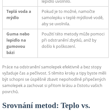
lepidlo uvolnilo.
Teplá voda a
Pokud ⁣je to možné, ​namočte
mýdlo
samolepku v teplé mýdlové vodě,
⁢aby se uvolnila.
Guma nebo
Použití této metody⁤ může pomoci
lepidlo na
při odstranění zbytků,‍ aniž by
gumovou
došlo k poškození.
bázi
Práce⁤ na‍ odstranění samolepek ​efektivně a bez ⁣stopy
vyžaduje čas a pečlivost. ⁢S ‌těmito⁢ kroky a tipy⁤ byste měli‌
být schopni se ‍úspěšně‍ zbavit nepohodlně ⁣připečených‌
samolepek a ⁤zachovat‍ si přitom ⁤krásu a​ čistotu vašich
povrchů.
Srovnání metod: Teplo vs.