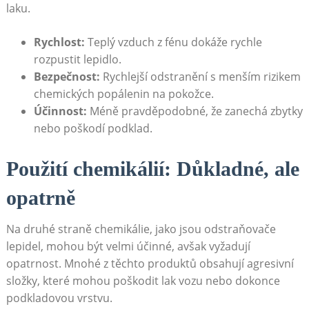
laku.
Rychlost:
Teplý vzduch z fénu dokáže rychle
rozpustit lepidlo.
Bezpečnost:
Rychlejší odstranění‌ s menším rizikem
⁣chemických ​popálenin⁤ na‌ pokožce.
Účinnost:
Méně ⁣pravděpodobné, že zanechá​ zbytky
nebo poškodí podklad.
Použití chemikálií: ‍Důkladné, ale
opatrně
Na ⁤druhé‌ straně ⁢chemikálie, jako⁢ jsou odstraňovače
lepidel, mohou být velmi účinné, avšak vyžadují
opatrnost. ‍Mnohé z ⁣těchto​ produktů‌ obsahují‌ agresivní
složky, které mohou poškodit lak vozu nebo dokonce⁣
podkladovou vrstvu.