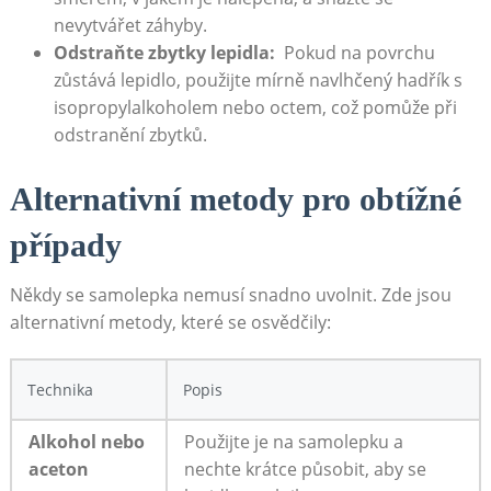
nevytvářet záhyby.
Odstraňte⁣ zbytky⁤ lepidla:
‌ Pokud na ⁣povrchu
zůstává lepidlo, použijte mírně ⁤navlhčený hadřík s
isopropylalkoholem nebo octem, což pomůže při
odstranění ‌zbytků.
Alternativní metody pro obtížné
případy
Někdy se ⁣samolepka nemusí snadno uvolnit.⁤ Zde jsou
alternativní metody,⁤ které se osvědčily:
Technika
Popis
Alkohol nebo⁢
Použijte ⁤je ​na‌ samolepku a
aceton
nechte krátce působit, aby se