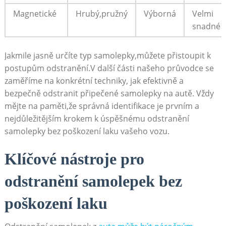
Magnetické
Hrubý,pružný
Výborná
Velmi
snadné
Jakmile​ jasně určíte typ ‍samolepky,můžete přistoupit k
postupům odstranění.V další⁤ části ⁢našeho průvodce‌ se
zaměříme na ⁣konkrétní‌ techniky, jak‌ efektivně a
bezpečně odstranit připečené samolepky ​na autě. Vždy
mějte na ‌paměti,že správná identifikace⁣ je⁤ prvním a
nejdůležitějším krokem k úspěšnému odstranění
samolepky bez poškození laku vašeho vozu.
Klíčové nástroje pro
odstranění ⁢samolepek bez
poškození⁤ laku