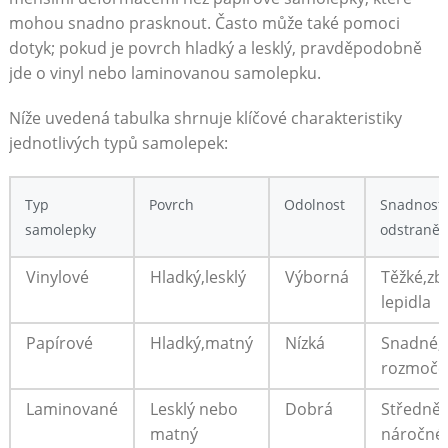
mohou⁤ snadno prasknout. ‌Často může ⁣také pomoci
dotyk; pokud⁢ je povrch hladký​ a lesklý, pravděpodobně
jde o vinyl nebo laminovanou ⁤samolepku.
Níže ‌uvedená tabulka​ shrnuje klíčové charakteristiky
jednotlivých typů ​samolepek:
Typ ​
Povrch
Odolnost
Snadnost
samolepky
odstraněn
Vinylové
Hladký,lesklý
Výborná
Těžké,zb
⁣lepidla
Papírové
Hladký,matný
Nízká
Snadné,a
rozmoče
Laminované
Lesklý nebo
Dobrá
Středně
‍matný
‍náročné