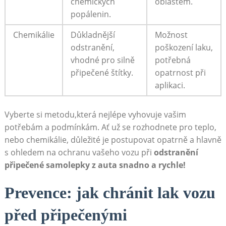
chemických
oblastem.
popálenin.
Chemikálie
Důkladnější
Možnost
odstranění,
poškození laku,
vhodné pro silně
potřebná
připečené štítky.
opatrnost ⁢při
aplikaci.
Vyberte ⁢si‌ metodu,která​ nejlépe vyhovuje vašim
⁣potřebám‍ a podmínkám. Ať už se ⁣rozhodnete pro teplo,
nebo chemikálie, důležité‌ je postupovat opatrně a ‍hlavně
‍s ohledem na ochranu vašeho vozu​ při⁣
odstranění‌
připečené ‌samolepky z ⁤auta snadno a rychle!
Prevence: jak chránit⁣ lak vozu​
před ⁤připečenými