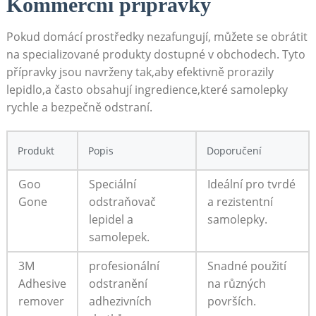
Kommerční ⁤přípravky
Pokud domácí prostředky nezafungují, ​můžete ‌se obrátit⁤
na specializované produkty dostupné ⁣v obchodech.​ Tyto
přípravky jsou navrženy tak,aby efektivně prorazily
lepidlo,a často⁢ obsahují ingredience,které samolepky
rychle⁤ a⁤ bezpečně odstraní. ⁤
Produkt
Popis
Doporučení
Goo
Speciální
Ideální pro tvrdé⁢
‌Gone
‌odstraňovač
a rezistentní ​
lepidel⁢ a
samolepky.
samolepek.
3M⁢
profesionální
Snadné použití
Adhesive
odstranění
⁤na ​různých
remover
⁣adhezivních ​
površích.