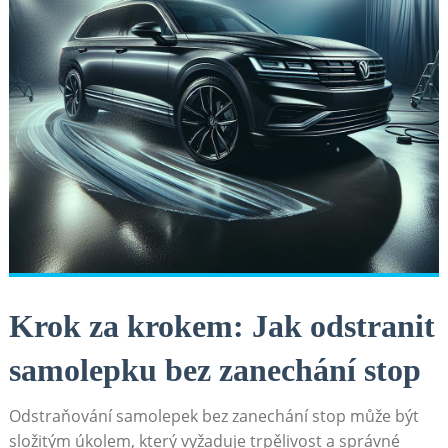
Krok za krokem: Jak odstranit
samolepku bez zanechání​ stop
Odstraňování ⁣samolepek bez zanechání stop ‌může být
složitým úkolem, který vyžaduje trpělivost‌ a správné