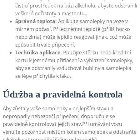
čisticí ‍prostředek na bázi​ alkoholu, abyste odstranili
veškeré‌ nečistoty a⁤ mastnotu.
Správná teplota:
Aplikujte samolepky na voze v
mírném počasí. Při extrémní teplotě (příliš ⁣horko
⁢nebo zima)​ může ⁢lepidlo reagovat jinak, ⁤což může
způsobit trvalé připečení.
Technika ⁢aplikace:
Použijte stěrku ‌nebo kreditní
‍kartu⁤ k jemnému přitlačení ‌a vyhlazení ‌samolepky,
aby se odstranily ⁣vzduchové bubliny ⁣a samolepka
se lépe‌ přichytila k laku.
Údržba a pravidelná kontrola
Aby zůstaly ⁣vaše samolepky⁣ v ⁢nejlepším stavu‌ a⁢
nepropadly⁢ nebezpečí ‍připečení, doporučuje se
pravidelně kontrolovat jejich stav.Při umývání ​vozu
věnujte pozornost⁢ místům kolem samolepek a⁢ odstraňte
​jakékoli nahromadění špíny nebo zbytků.