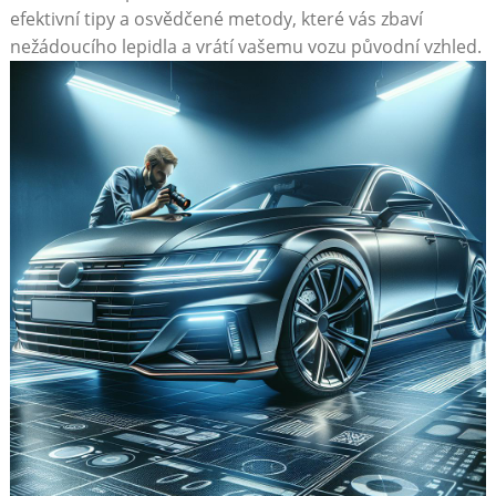
efektivní‌ tipy a osvědčené metody, které vás zbaví
nežádoucího lepidla a ‍vrátí vašemu vozu původní vzhled.