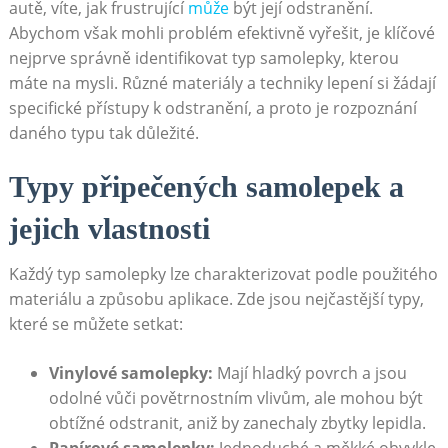
autě, víte, jak frustrující
může
být ⁣její odstranění.
Abychom však ​mohli problém efektivně vyřešit, je ⁢klíčové
nejprve správně identifikovat‌ typ samolepky,⁤ kterou
máte na‌ mysli. Různé materiály a techniky lepení si ⁢žádají
specifické‍ přístupy ​k odstranění, a ‌proto je⁤ rozpoznání
daného⁤ typu tak důležité.
Typy připečených samolepek a
⁣jejich vlastnosti
Každý typ samolepky lze⁢ charakterizovat podle použitého
materiálu a způsobu aplikace. Zde jsou ⁣nejčastější typy,⁣
které​ se‌ můžete setkat:
Vinylové samolepky:
Mají hladký povrch ⁣a ‌jsou
odolné vůči povětrnostním vlivům, ale mohou být
obtížné odstranit, aniž by ⁣zanechaly‌ zbytky‌ lepidla.