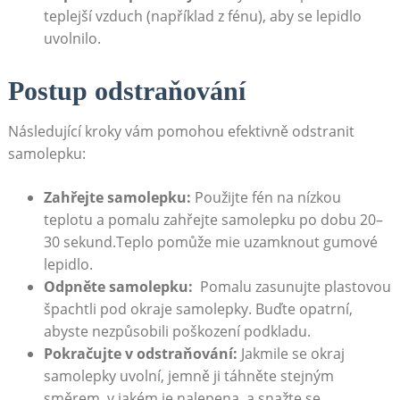
teplejší vzduch⁢ (například ⁢z ⁢fénu), aby se lepidlo
uvolnilo.
Postup odstraňování
Následující kroky ‌vám pomohou efektivně ​odstranit
samolepku:
Zahřejte samolepku:
⁢Použijte fén na nízkou
teplotu ⁢a​ pomalu zahřejte ⁢samolepku ⁤po dobu⁢ 20–
30 sekund.Teplo ⁢pomůže mie uzamknout ⁢gumové
lepidlo.
Odpněte samolepku:
⁢ Pomalu zasunujte plastovou
špachtli pod okraje‍ samolepky. Buďte‌ opatrní,‌
abyste nezpůsobili poškození podkladu.
Pokračujte v odstraňování:
Jakmile se ⁣okraj​
samolepky⁣ uvolní, jemně ji⁣ táhněte stejným
směrem, v jakém je‍ nalepena, a ‍snažte se