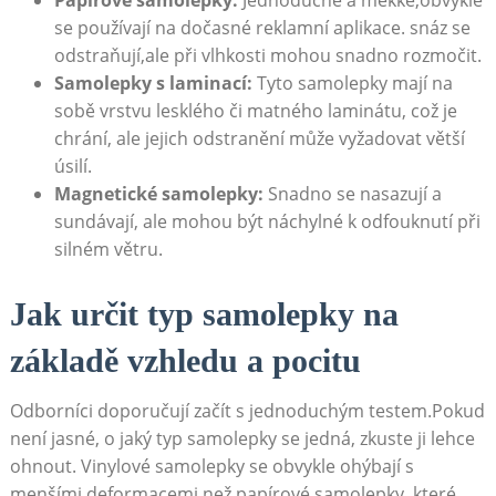
Papírové samolepky:
⁤Jednoduché a měkké,obvykle‍
se používají na dočasné reklamní aplikace.‌ snáz se
odstraňují,ale při vlhkosti mohou snadno​ rozmočit.
Samolepky s laminací:
Tyto ⁣samolepky mají ⁣na‍
sobě vrstvu lesklého či matného laminátu, což ‌je
chrání, ale jejich‍ odstranění‍ může vyžadovat větší‍
úsilí.
Magnetické samolepky:
Snadno​ se nasazují a
sundávají, ale mohou ⁣být⁣ náchylné ​k odfouknutí při
silném ⁣větru.
Jak určit typ samolepky na
základě ⁤vzhledu ⁢a pocitu
Odborníci ⁤doporučují začít ⁢s jednoduchým testem.Pokud⁣
není jasné, o jaký‌ typ ​samolepky⁢ se jedná, zkuste ji lehce
ohnout. Vinylové samolepky se obvykle ohýbají‍ s
⁢menšími deformacemi než‍ papírové samolepky,​ které⁤