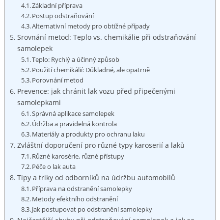
Základní příprava
Postup odstraňování
Alternativní metody pro obtížné případy
Srovnání metod: Teplo vs. chemikálie při odstraňování
samolepek
Teplo: Rychlý a​ účinný ‌způsob
Použití chemikálií: ‍Důkladné, ale opatrně
Porovnání metod
Prevence: jak chránit⁣ lak vozu​ před ⁤připečenými
samolepkami
Správná aplikace samolepek
Údržba a pravidelná kontrola
Materiály ⁣a produkty pro ochranu laku
Zvláštní‌ doporučení pro různé typy ​karoserií ​a laků
Různé karosérie, ‌různé přístupy
Péče o‌ lak auta
Tipy a ⁤triky⁤ od ‍odborníků na ⁢údržbu⁤ automobilů
Příprava na odstranění samolepky
Metody efektního odstranění
Jak postupovat po odstranění samolepky