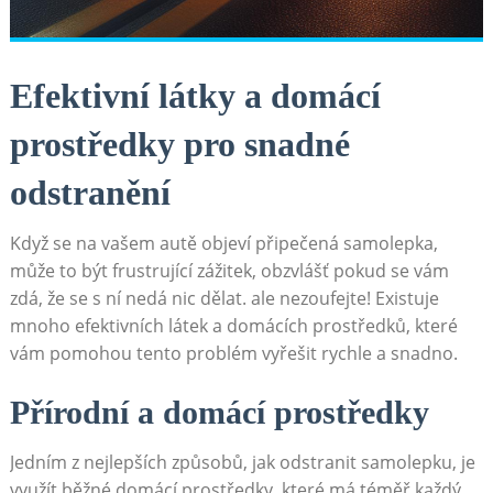
Efektivní látky​ a ⁣domácí
prostředky⁢ pro snadné
⁣odstranění
Když se na vašem autě ⁤objeví připečená samolepka,
může to být frustrující ‍zážitek, ⁣obzvlášť pokud ⁤se vám
‌zdá, že se s ​ní ‌nedá nic dělat. ale ‍nezoufejte! ‌Existuje⁢
mnoho efektivních látek‌ a domácích prostředků, které
vám​ pomohou ⁣tento problém vyřešit rychle ⁣a snadno.
Přírodní ⁣a domácí‌ prostředky
Jedním z nejlepších ‍způsobů, jak ‌odstranit samolepku,⁣ je
využít běžné domácí prostředky, které má ‍téměř každý