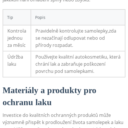
Tip
Popis
Kontrola
Pravidelně kontrolujte samolepky,zda
jednou
se ⁣nezačínají​ odlupovat nebo od⁤
za měsíc
přírody rozpadat.
Údržba
Používejte kvalitní​ autokosmetiku, která
laku
chrání⁣ lak‌ a zabraňuje ⁤poškození
povrchu pod samolepkami.
Materiály ⁣a produkty pro
ochranu laku
Investice do kvalitních ochranných ‌produktů může ​
významně přispět⁢ k prodloužení života samolepek a laku