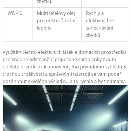
zbytků.
WD-40
Multi účelový olej
Rychlý a
pro odstraňování
efektivní; bez ​
lepidla.
zanechávání
zbytků.
Využitím ⁢těchto efektivních látek a domácích prostředků‌
pro snadné odstranění připečené samolepky z⁤ auta
uděláte první​ krok‌ k obnovení ‌jeho původního vzhledu.S
‍trochou trpělivosti a⁣ správnými nástroji ⁣se​ vám‍ podaří‌
dosáhnout skvělého ‌výsledku, a to⁤ rychle a⁣ bez​ námahy.