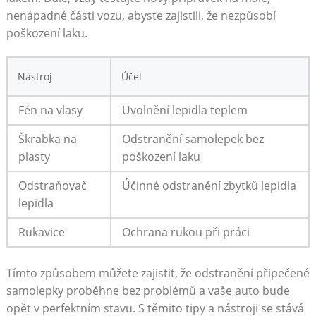
‍nenápadné části vozu, abyste zajistili, že nezpůsobí
poškození laku.
Nástroj
Účel
Fén⁢ na​ vlasy
Uvolnění lepidla​ teplem
Škrabka na
Odstranění ‌samolepek bez
plasty
poškození laku
Odstraňovač
Účinné odstranění zbytků lepidla
lepidla
Rukavice
Ochrana rukou při práci
Tímto způsobem můžete zajistit, že⁣ odstranění připečené
samolepky proběhne bez problémů a vaše auto bude
opět v perfektním ⁢stavu. S těmito tipy a nástroji⁣ se stává