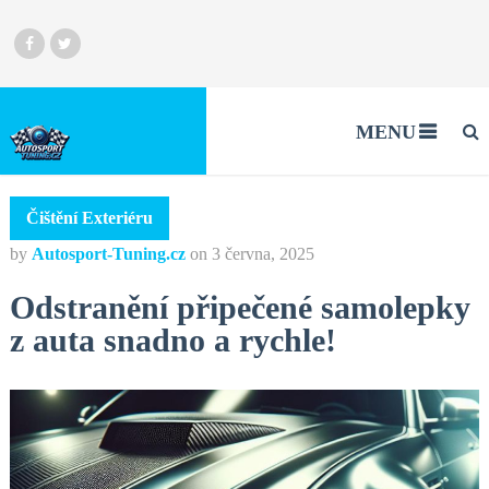
MENU
Čištění Exteriéru
by
Autosport-Tuning.cz
on
3 června, 2025
Odstranění připečené samolepky
z auta snadno a rychle!