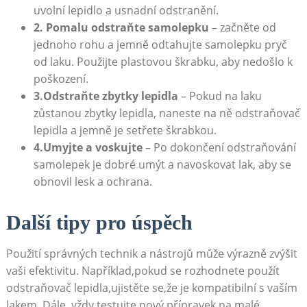
uvolní lepidlo‌ a usnadní⁢ odstranění.
2. Pomalu odstraňte ‌samolepku
–⁢ začněte⁣ od
jednoho rohu a jemně odtahujte samolepku pryč
od laku. Použijte plastovou škrabku, aby nedošlo ‍k
poškození.
3.Odstraňte ⁣zbytky lepidla
– ⁢Pokud na laku
zůstanou ‍zbytky lepidla,‍ naneste na ně odstraňovač
lepidla a ⁢jemně⁣ je setřete škrabkou.
4.Umyjte a voskujte
– Po dokončení⁣ odstraňování⁣
samolepek​ je dobré umýt a navoskovat lak, aby se
obnovil lesk a ochrana.
Další tipy pro ‌úspěch
Použití‌ správných technik a ‌nástrojů může výrazně​ zvýšit⁢
vaši efektivitu. Například,pokud ‍se rozhodnete‍ použít
⁤odstraňovač ⁤lepidla,ujistěte se,že ⁤je kompatibilní‌ s vaším‌
lakem.​ Dále, ‍vždy testujte nový přípravek na⁢ malé,