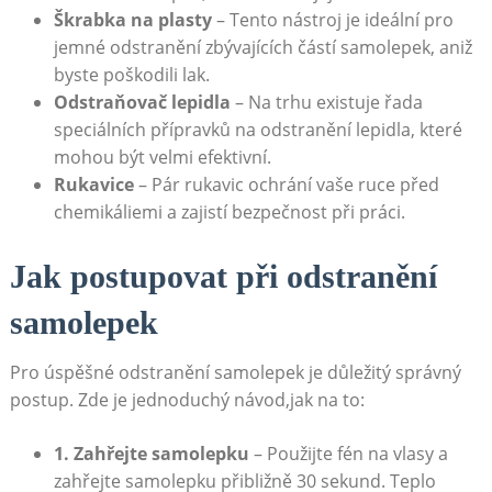
Škrabka na plasty
⁢–‌ Tento nástroj je ideální ⁢pro
jemné odstranění ⁢zbývajících ‌částí⁤ samolepek, aniž
byste poškodili lak.
Odstraňovač lepidla
– Na trhu existuje řada
speciálních přípravků na odstranění⁤ lepidla, které
mohou být velmi‌ efektivní.
Rukavice
– ‌Pár rukavic‌ ochrání ⁢vaše ruce před
chemikáliemi a ‍zajistí bezpečnost při práci.
Jak ⁣postupovat při odstranění
samolepek
Pro⁣ úspěšné ‌odstranění samolepek je důležitý správný
postup. Zde⁤ je jednoduchý návod,jak na⁣ to:
1. Zahřejte samolepku
– ​Použijte fén na vlasy a
zahřejte ​samolepku přibližně 30⁤ sekund. Teplo