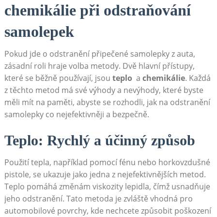
chemikálie při odstraňování
samolepek
Pokud jde o ⁤odstranění připečené⁣ samolepky z auta,‍
zásadní roli ​hraje volba metody. Dvě‌ hlavní přístupy,
které​ se ⁣běžně ⁢používají,⁣ jsou
teplo
⁢ a
chemikálie
. Každá
z těchto⁣ metod má ​své výhody ​a nevýhody, které ‍byste
měli ⁢mít na‍ paměti, ⁣abyste se rozhodli,⁣ jak na odstranění‍
samolepky co nejefektivněji a ⁣bezpečně.
Teplo: Rychlý a​ účinný ‌způsob
Použití tepla, například pomocí fénu nebo horkovzdušné
pistole, ⁢se⁣ ukazuje jako ​jedna z nejefektivnějších metod.
Teplo pomáhá změnám viskozity lepidla, čímž ‍usnadňuje
jeho odstranění. Tato⁣ metoda je zvláště ‍vhodná pro
automobilové povrchy, kde nechcete způsobit poškození