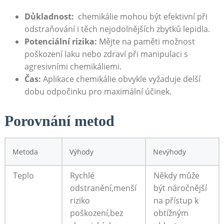
Důkladnost:
‌ chemikálie mohou být⁢ efektivní při
odstraňování i těch ⁣nejodolnějších​ zbytků lepidla.
Potenciální rizika:
Mějte⁢ na paměti možnost
poškození laku nebo ⁣zdraví při ​manipulaci s
⁢agresivními chemikáliemi.
Čas:
Aplikace chemikálie obvykle vyžaduje‍ delší
dobu odpočinku ⁤pro maximální účinek.
Porovnání metod
Metoda
Výhody
Nevýhody
Teplo
Rychlé
Někdy může
odstranění,menší
být náročnější
riziko⁤
⁤na přístup k
poškození,bez
obtížným