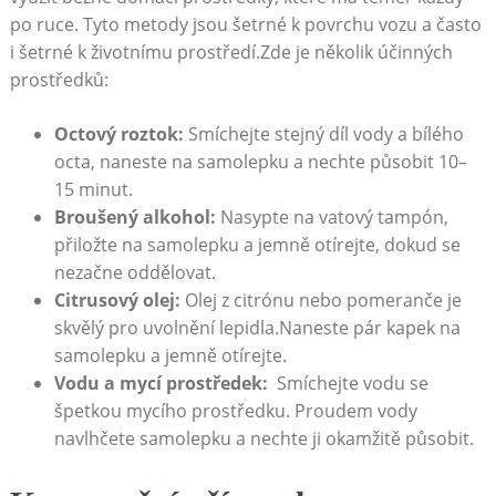
po ruce.‍ Tyto metody jsou⁢ šetrné‍ k povrchu vozu a často
i šetrné ⁢k životnímu prostředí.Zde ⁣je ⁣několik účinných⁤
prostředků:
Octový ⁣roztok:
Smíchejte ‌stejný díl‌ vody ‍a bílého
octa, naneste na ‍samolepku a nechte ‍působit 10–
15 ​minut.
Broušený alkohol:
Nasypte na vatový tampón,
přiložte ⁣na samolepku ‌a jemně otírejte, dokud se
nezačne oddělovat.
Citrusový‌ olej:
Olej z citrónu nebo ‌pomeranče je
skvělý ⁣pro uvolnění⁢ lepidla.Naneste pár⁢ kapek na
⁢samolepku a‍ jemně otírejte.
Vodu a mycí prostředek:
‌ Smíchejte ‌vodu⁤ se
špetkou mycího prostředku.⁣ Proudem vody
navlhčete samolepku⁢ a‌ nechte ji⁢ okamžitě působit.