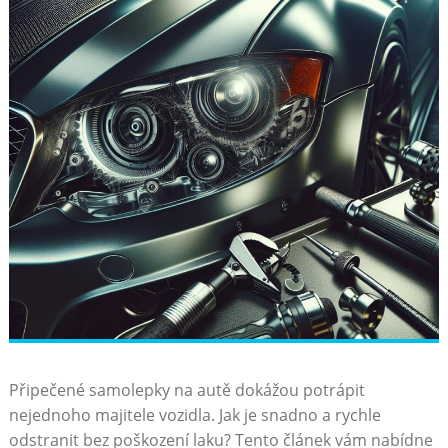
Připečené samolepky na⁢ autě⁤ dokážou potrápit
nejednoho ⁣majitele vozidla. Jak​ je snadno ⁣a ‌rychle
⁢odstranit bez poškození ⁣laku? Tento článek ⁢vám nabídne