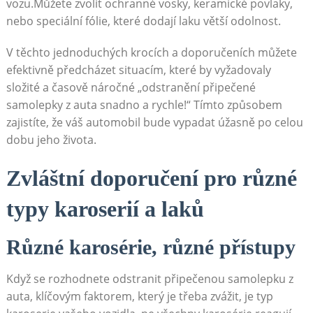
vozu.Můžete‍ zvolit​ ochranné‌ vosky, keramické ‍povlaky,
nebo ⁢speciální fólie, které dodají​ laku větší⁣ odolnost.
V těchto ⁣jednoduchých⁣ krocích ⁤a ⁢doporučeních můžete
efektivně předcházet situacím, ⁤které‍ by vyžadovaly
složité a časově‌ náročné „odstranění připečené
samolepky z auta snadno⁢ a rychle!“ Tímto způsobem
‌zajistíte, že váš⁢ automobil⁣ bude vypadat úžasně po celou⁤
dobu jeho života.
Zvláštní‌ doporučení pro různé
typy ​karoserií ​a laků
Různé karosérie, ‌různé přístupy
Když ⁢se ⁣rozhodnete odstranit připečenou samolepku ⁣z
auta, klíčovým ‍faktorem, který je třeba zvážit, je typ