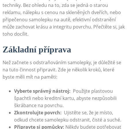
techniky. ‌Bez ‌ohledu na to, zda se jedná o starou
reklamu, ​nálepku s cenou na skleněných dveřích, nebo
připečenou samolepku ​na autě,⁢ efektivní odstranění
může zachovat krásu a integritu povrchu. Přečtěte si,‌ jak
toho‌ docílit.
Základní příprava
Než začnete ⁢s odstraňováním samolepky, je‍ důležité‍ se‍
na tuto činnost připravit. Zde je⁣ několik kroků, které
byste⁣ měli mít​ na ⁣paměti:
Vyberte správný nástroj:
⁤ Použijte plastovou
špachtli nebo kreditní kartu, abyste⁣ nezpůsobili
škrábance na povrchu.
Zkontrolujte povrch:
​ Ujistěte se, že je místo,
odkud chcete samolepku‍ odstranit, čisté a suché.
Připravte si ​pomůcky:
Někdy budete potřebovat