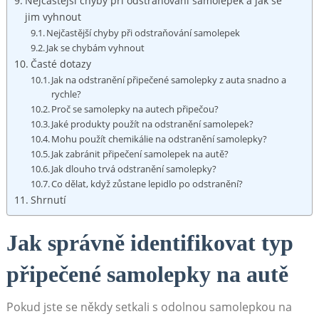
Nejčastější chyby‍ při odstraňování samolepek a jak se
jim vyhnout
Nejčastější chyby při ‍odstraňování samolepek
Jak ‌se‍ chybám⁣ vyhnout
Časté dotazy
Jak‌ na ⁤odstranění připečené samolepky ⁣z auta snadno a
rychle?
Proč se ⁤samolepky ⁣na autech připečou?
Jaké produkty⁣ použít na odstranění⁢ samolepek?
Mohu​ použít⁢ chemikálie ⁢na odstranění samolepky?
Jak zabránit ‍připečení samolepek ⁢na autě?
Jak dlouho trvá odstranění samolepky?
Co ​dělat, ​když ‍zůstane lepidlo po ​odstranění?
Shrnutí
Jak správně identifikovat typ
připečené ​samolepky na autě
Pokud jste⁣ se někdy ‌setkali⁣ s odolnou samolepkou ‌na