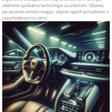
efektivně ⁣využíváme technologie za volantem. Objevte,
jak ⁤správně umístit ⁤navigaci,​ abyste zajistili pohodlnost a​
soustředěnost na silnici.