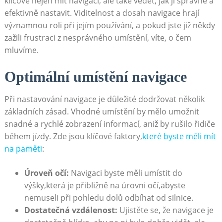
klíčové nejen mít navigaci, ale také vědět, jak ji správně​ a
efektivně nastavit. Viditelnost a dosah navigace​ hrají
významnou roli při jejím používání, a pokud jste již někdy
zažili frustraci z nesprávného umístění, víte, o čem
mluvíme.
Optimální umístění navigace
Při nastavování navigace je důležité dodržovat několik
základních zásad. Vhodné umístění by mělo umožnit
snadné a rychlé ​zobrazení ⁢informací, aniž by rušilo řidiče
během jízdy. Zde jsou klíčové faktory,
které byste měli mít
na paměti
:
Úroveň očí:
Navigaci byste měli umístit do
výšky,která je ⁤přibližně na úrovni očí,abyste
nemuseli při pohledu ⁤dolů odbíhat​ od silnice.
Dostatečná vzdálenost:
Ujistěte se, že navigace je