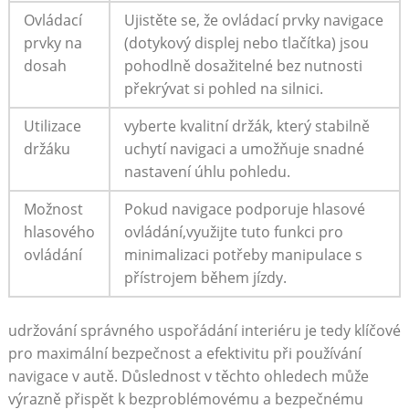
Ovládací
Ujistěte se, ​že ovládací ​prvky navigace
prvky na
(dotykový displej nebo tlačítka) jsou
dosah
pohodlně dosažitelné bez nutnosti
překrývat si pohled na silnici.
Utilizace‌
vyberte kvalitní držák, který stabilně ​
držáku
uchytí navigaci a umožňuje snadné
nastavení úhlu pohledu.
Možnost
Pokud navigace podporuje hlasové
hlasového
ovládání,využijte tuto funkci pro
ovládání
minimalizaci potřeby manipulace s
přístrojem během jízdy.
udržování správného uspořádání interiéru je tedy klíčové
pro maximální bezpečnost a efektivitu při používání
navigace v autě. Důslednost v těchto ohledech může
výrazně ⁢přispět k bezproblémovému a bezpečnému