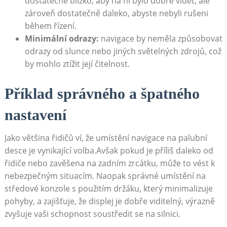
dostatečně‌ blízko, aby na⁣ ni bylo dobře ‌vidět, ale
zároveň dostatečně daleko, abyste nebyli rušeni
během řízení.
Minimální odrazy:
navigace by neměla způsobovat
odrazy od slunce nebo jiných světelných zdrojů, což
by mohlo ztížit ⁢její čitelnost.
Příklad správného a špatného
nastavení
Jako ‌většina řidičů ví, že umístění⁣ navigace na palubní
desce je vynikající volba.Avšak pokud je příliš daleko ⁣od
řidiče nebo zavěšena na zadním zrcátku, může to vést k
nebezpečným situacím. Naopak ‍správné⁤ umístění na
středové konzole s použitím držáku, který minimalizuje
pohyby, a zajišťuje, že displej je dobře viditelný, výrazně
zvyšuje‌ vaši schopnost soustředit se na silnici.