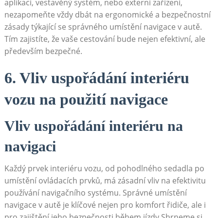
aplikaci, vestavěný systém, nebo‌ externí zařízení,
nezapomeňte vždy dbát na ergonomické ⁢a bezpečnostní
zásady týkající se správného ⁢umístění⁤ navigace v autě.
⁣Tím zajistíte, že vaše cestování ‌bude nejen efektivní,⁣ ale
především bezpečné.
6. Vliv uspořádání interiéru⁣
vozu na použití navigace
Vliv uspořádání interiéru na⁣
navigaci
Každý prvek interiéru vozu, od pohodlného sedadla po
umístění ovládacích prvků, má zásadní‌ vliv na efektivitu
používání navigačního systému. Správné umístění
navigace ‍v autě je klíčové nejen pro komfort řidiče, ale i
pro zajištění jeho bezpečnosti‌ během jízdy.Shrneme si,