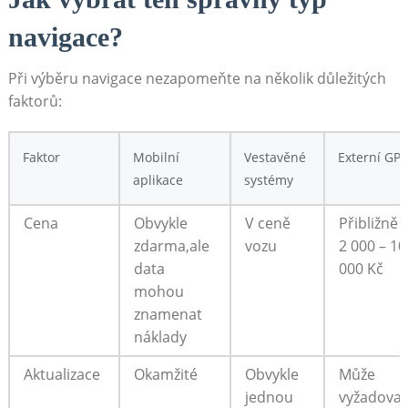
navigace?
Při výběru navigace nezapomeňte na několik důležitých
faktorů:
Faktor
Mobilní
Vestavěné
Externí GPS
aplikace
systémy
Cena
Obvykle
V ceně
Přibližně
zdarma,ale
vozu
2 000 – 10⁤
data
000 Kč
mohou
znamenat
náklady
Aktualizace
Okamžité
Obvykle
Může
jednou⁢
vyžadovat