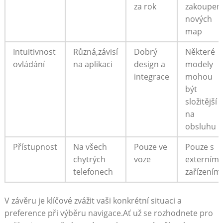
za rok
‌zakoupen
nových‌
map
Intuitivnost
Různá,závisí
Dobrý
Některé
ovládání
na aplikaci
design a
modely
integrace
mohou
být
složitější
na
obsluhu
Přístupnost
Na všech
Pouze ve
Pouze‍ s
chytrých
voze
externím
telefonech
zařízením
V⁤ závěru je klíčové zvážit vaši konkrétní situaci​ a
preference při výběru navigace.Ať už se ⁤rozhodnete pro