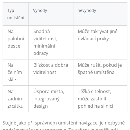
Typ
Výhody
nevýhody
umístění
Na
Snadná
Může zakrývat jiné
palubní
viditelnost,
ovládací prvky
desce
minimální
odrazy
Na
Blízkost ⁤a dobrá
Může rušit, pokud je
čelním
viditelnost
špatně ⁣umístěna
skle
Na
Úspora místa,
Těžká čitelnost,
zadním
integrovaný
může zastínit
zrcátku
design
pohled na silnici
Stejně jako při správném umístění navigace, je nezbytné
dodržovat zásady ergonomie. To zahrnuje například i