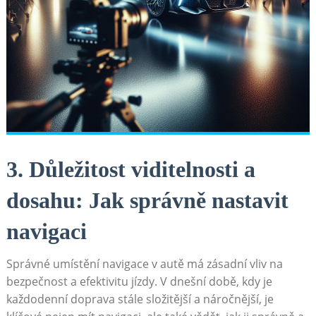
3. Důležitost viditelnosti a
dosahu: Jak správně nastavit
navigaci
Správné umístění navigace v autě má zásadní vliv na
bezpečnost a efektivitu jízdy. V dnešní době, kdy ​je
každodenní doprava stále složitější a náročnější, je