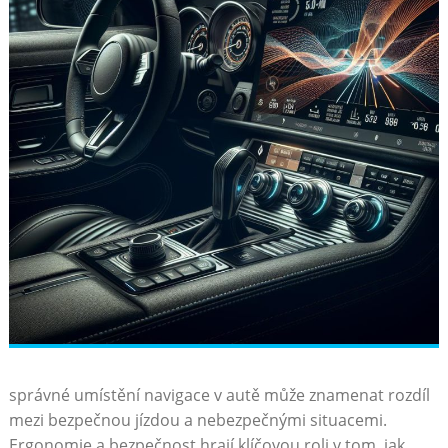
správné umístění navigace v autě může znamenat rozdíl
mezi bezpečnou jízdou a nebezpečnými situacemi.
Ergonomie a‍ bezpečnost hrají klíčovou roli v⁢ tom, jak