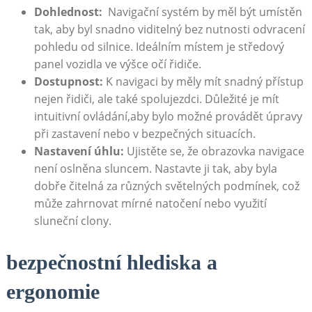
Dohlednost:
‌ Navigační systém by měl být umístěn
tak, aby ‍byl snadno viditelný bez nutnosti odvracení
pohledu od silnice. ⁤Ideálním místem je středový
panel ​vozidla ve výšce očí řidiče.
Dostupnost:
K navigaci ⁢by měly mít snadný přístup
nejen řidiči, ale také spolujezdci. Důležité je mít
‌intuitivní ovládání,aby bylo možné provádět úpravy
při zastavení nebo v bezpečných situacích.
Nastavení úhlu:
Ujistěte se,⁢ že obrazovka⁢ navigace
není oslněna sluncem. Nastavte ji⁢ tak, ‌aby byla
dobře čitelná za různých světelných podmínek, což⁢
může zahrnovat mírné natočení nebo využití
sluneční clony.
bezpečnostní hlediska a
ergonomie