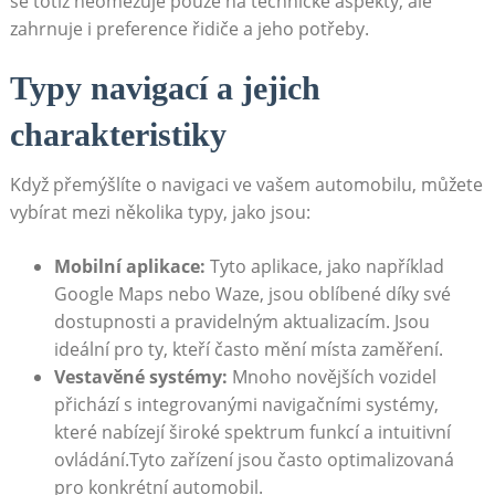
⁤se totiž neomezuje pouze na technické aspekty, ale​
zahrnuje i preference řidiče a jeho potřeby.
Typy navigací a jejich
charakteristiky
Když přemýšlíte o navigaci ve vašem automobilu, můžete‍
vybírat ⁣mezi několika typy, jako jsou:
Mobilní aplikace:
Tyto aplikace, jako například
Google Maps nebo Waze, jsou oblíbené díky své
dostupnosti a pravidelným aktualizacím. Jsou
ideální⁣ pro ty, kteří často mění místa zaměření.
Vestavěné systémy:
Mnoho novějších vozidel
přichází s integrovanými ⁣navigačními systémy,
které nabízejí ‍široké spektrum funkcí a intuitivní
ovládání.Tyto zařízení jsou⁢ často optimalizovaná​
pro konkrétní automobil.