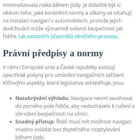
minimalizovala rizika během jízdy. Je důležité být si
vědom toho, jaké konkrétní normy ⁣a zákony se vztahují
na instalaci navigací​ v automobilech, protože jejich
dodržování může významně ovlivnit​ bezpečnost jak
řidiče,
tak ostatních účastníků silničního provozu
.
Právní předpisy‍ a normy
V rámci Evropské unie a České republiky ‍existují
specifické pokyny pro umístění navigačních zařízení.
Klíčovými aspekty, ⁣které legislativa zohledňuje, jsou:
Nezakrývání výhledu:
Navigace nesmí zasahovat
do⁤ zorného pole řidiče, aby nedocházelo k rušení a
ohrožení bezpečnosti na silnici.
Snadný přístup:
Řidič musí mít možnost navigaci
snadno ovládat‌ bez zbytečného rozptylování
během jízdy.