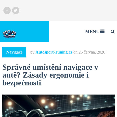
MENU
Navigace
by
Autosport-Tuning.cz
on
25 června, 2026
Správné umístění navigace v
autě? Zásady ergonomie i
bezpečnosti