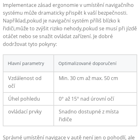
Implementace zásad ergonomie v umístění navigačního
systému může dramaticky⁣ přispět k‌ vaší⁤ bezpečnosti.
Například,pokud je⁤ navigační systém příliš blízko k
řidiči,může to zvýšit riziko nehody,pokud se‌ musí při jízdě
otáčet nebo se snažit ovládat zařízení. Je dobré
dodržovat tyto pokyny:
Hlavní parametry
Optimalizované doporučení
Vzdálenost od
Min. 30 ⁢cm až max. 50 cm
očí
Úhel pohledu
0° až⁢ 15° nad úrovní očí
ovládací prvky
Snadno dostupné z místa
řidiče
Správné umístění navigace v autě není jen o pohodlí, ​ale