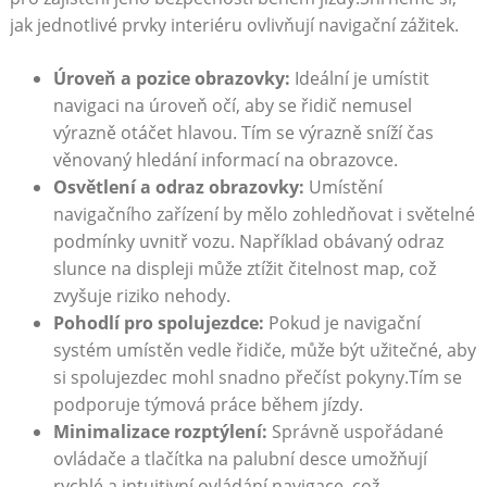
jak jednotlivé prvky interiéru ovlivňují navigační zážitek.
Úroveň a pozice obrazovky:
Ideální je umístit
navigaci na úroveň ​očí, aby se ‌řidič nemusel
výrazně otáčet hlavou. Tím​ se výrazně sníží čas
věnovaný hledání informací na obrazovce.
Osvětlení a odraz obrazovky:
Umístění
navigačního zařízení ⁣by ‍mělo zohledňovat⁣ i světelné
podmínky uvnitř vozu. Například obávaný odraz
slunce na displeji může ztížit čitelnost map, což
zvyšuje​ riziko nehody.
Pohodlí pro spolujezdce:
Pokud je navigační
systém umístěn vedle řidiče, může být užitečné, aby
si spolujezdec mohl snadno⁣ přečíst pokyny.Tím se
podporuje týmová práce během jízdy.
Minimalizace rozptýlení:
Správně ⁣uspořádané
ovládače a⁤ tlačítka na ⁢palubní desce umožňují‍
rychlé a intuitivní ovládání navigace, což