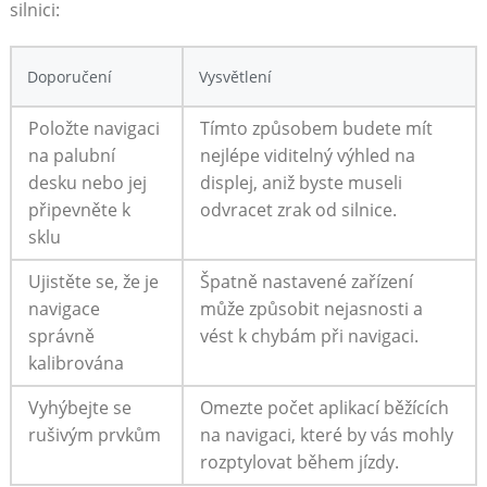
silnici:
Doporučení
Vysvětlení
Položte navigaci
Tímto způsobem budete mít
na palubní
nejlépe viditelný výhled na
desku⁤ nebo jej‌
displej, aniž byste museli
připevněte k
odvracet⁢ zrak od silnice.
sklu
Ujistěte se, že je
Špatně nastavené zařízení
⁤navigace
může způsobit nejasnosti a
správně
vést k chybám při navigaci.
kalibrována
Vyhýbejte se
Omezte počet aplikací běžících
rušivým prvkům
na navigaci, které by vás mohly
rozptylovat během jízdy.