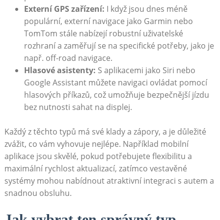
Externí GPS ‍zařízení:
I když jsou dnes méně
populární, externí navigace jako Garmin nebo
TomTom stále nabízejí robustní​ uživatelské
rozhraní a‌ zaměřují se na specifické potřeby, jako je
např. off-road navigace.
Hlasové asistenty:
S aplikacemi jako Siri nebo
Google ⁣Assistant můžete navigaci ovládat pomocí
hlasových příkazů, což umožňuje bezpečnější jízdu
bez nutnosti sahat​ na displej.
Každý z těchto typů má své klady a ⁣zápory, a je důležité‍
zvážit, co vám vyhovuje nejlépe. ⁤Například mobilní
aplikace jsou skvělé, ⁢pokud potřebujete flexibilitu a
‌maximální rychlost aktualizací, zatímco vestavěné
systémy mohou nabídnout atraktivní integraci s autem a
snadnou obsluhu.
Jak vybrat ten správný typ