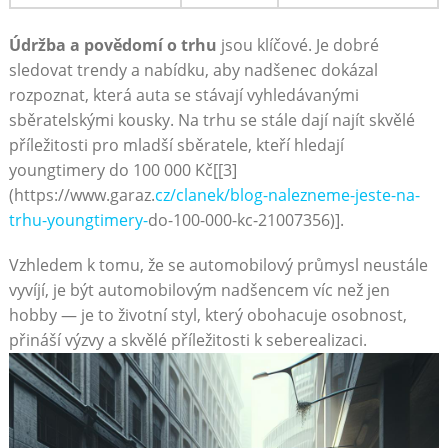
Údržba a povědomí o trhu
jsou klíčové. Je dobré
sledovat trendy a nabídku, aby nadšenec dokázal
rozpoznat, která auta se stávají vyhledávanými
sběratelskými kousky. Na trhu se stále dají najít skvělé
příležitosti pro mladší sběratele, kteří hledají
youngtimery do 100 000 Kč[[3]
(https://www.garaz.
cz/clanek/blog-nalezneme-jeste-na-
trhu-youngtimery-
do-100-000-kc-21007356)].
Vzhledem k tomu, že se automobilový průmysl neustále
vyvíjí, je být automobilovým nadšencem víc než jen
hobby — je to životní styl, který obohacuje osobnost,
přináší výzvy a skvělé příležitosti k seberealizaci.