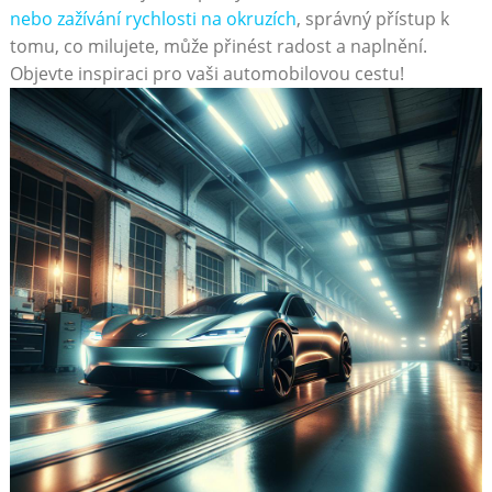
nebo zažívání rychlosti na okruzích
, správný přístup k
tomu, co milujete, může přinést radost a naplnění.
Objevte inspiraci pro vaši automobilovou cestu!