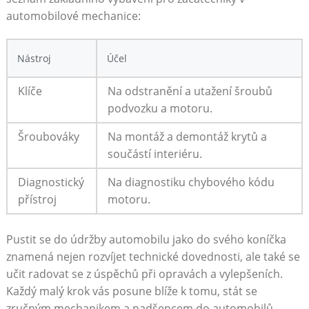
automobilové mechanice:
Nástroj
Účel
Klíče
Na odstranění a utažení šroubů
podvozku a motoru.
Šroubováky
Na montáž a demontáž krytů a
součástí interiéru.
Diagnostický
Na diagnostiku chybového kódu
přístroj
motoru.
Pustit se do údržby automobilu jako do svého koníčka
znamená nejen rozvíjet technické dovednosti, ale také se
učit radovat se z úspěchů při opravách a vylepšeních.
Každý malý krok vás posune blíže k tomu, stát se
zručným mechanikem a nadšencem do automobilů.