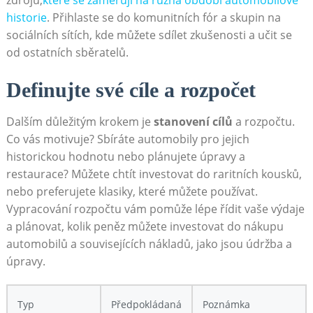
zdrojů,
které se zaměřují na různá období automobilové
historie
. Přihlaste se do komunitních fór a skupin na
sociálních sítích, kde můžete sdílet zkušenosti a učit se
od ostatních sběratelů.
Definujte své cíle a rozpočet
Dalším důležitým krokem je
stanovení cílů
a rozpočtu.
Co vás motivuje? Sbíráte automobily pro jejich
historickou hodnotu nebo plánujete úpravy a
restaurace? Můžete chtít investovat do raritních kousků,
nebo preferujete klasiky, které můžete používat.
Vypracování rozpočtu vám pomůže lépe řídit vaše výdaje
a plánovat, kolik peněz můžete investovat do nákupu
automobilů a souvisejících nákladů, jako jsou údržba a
úpravy.
Typ
Předpokládaná
Poznámka