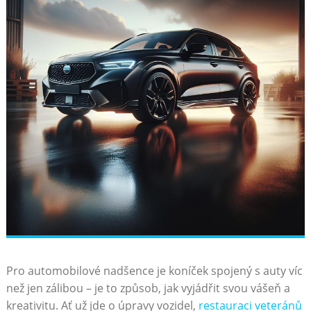
Pro automobilové nadšence je koníček spojený s auty víc
než jen zálibou – je to způsob, jak vyjádřit svou vášeň a
kreativitu. Ať už jde o úpravy vozidel,
restauraci veteránů