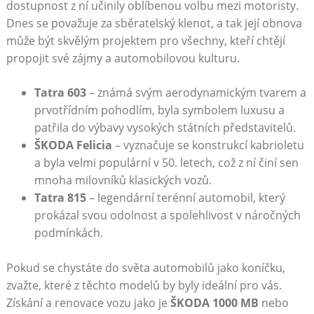
dostupnost z ní učinily oblíbenou volbu mezi motoristy.
Dnes se považuje za sběratelský klenot, a tak její obnova
může být skvělým projektem pro všechny, kteří chtějí
propojit své zájmy a automobilovou kulturu.
Tatra 603
– známá svým aerodynamickým tvarem a
prvotřídním pohodlím, byla symbolem luxusu a
patřila do výbavy vysokých státních představitelů.
ŠKODA Felicia
– vyznačuje se konstrukcí kabrioletu
a byla velmi populární v 50. letech, což z ní činí sen
mnoha milovníků klasických vozů.
Tatra 815
– legendární terénní automobil, který
prokázal svou odolnost a spolehlivost v náročných
podmínkách.
Pokud se chystáte do světa automobilů jako koníčku,
zvažte, které z těchto modelů by byly ideální pro vás.
Získání a renovace vozu jako je
ŠKODA 1000 MB
nebo