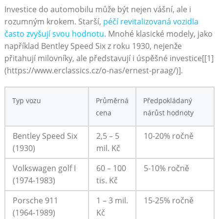
Investice do automobilu může být nejen vášní, ale i
rozumným krokem. Starší,
péčí revitalizovaná vozidla
často zvyšují svou hodnotu
. Mnohé klasické modely, jako
například Bentley Speed Six z roku 1930, nejenže
přitahují milovníky, ale představují i úspěšné investice[[1]
(https://www.erclassics.cz/o-nas/ernest-praag/)].
Typ vozu
Průměrná
Předpokládaný
cena
nárůst hodnoty
Bentley Speed Six
2,5 – 5
10-20% ročně
(1930)
mil. Kč
Volkswagen golf I
60 – 100
5-10% ročně
(1974-1983)
tis. Kč
Porsche 911
1 – 3 mil.
15-25% ročně
(1964-1989)
Kč