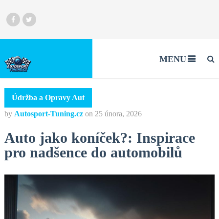
MENU
Údržba a Opravy Aut
by
Autosport-Tuning.cz
on
25 února, 2026
Auto jako koníček?: Inspirace
pro nadšence do automobilů