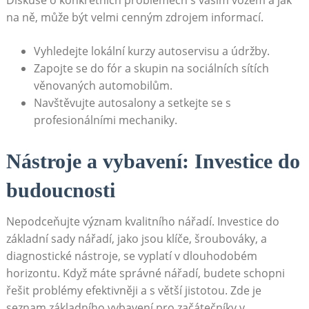
Diskuse o konkrétních problémech s vaším vozem a jak
na ně, může být velmi cenným zdrojem informací.
Vyhledejte lokální kurzy autoservisu a údržby.
Zapojte se do fór a skupin na sociálních sítích
věnovaných automobilům.
Navštěvujte autosalony a setkejte se s
profesionálními mechaniky.
Nástroje a vybavení: Investice do
budoucnosti
Nepodceňujte význam kvalitního nářadí. Investice do
základní sady nářadí, jako jsou klíče, šroubováky, a
diagnostické nástroje, se vyplatí v dlouhodobém
horizontu. Když máte správné nářadí, budete schopni
řešit problémy efektivněji a s větší jistotou. Zde je
seznam základního vybavení pro začátečníky v