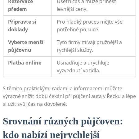
Rezervace
Ušetří čas a může přinést
předem
levnější ceny.
Připravte si
Pro hladký proces mějte vše
doklady
potřebné po ruce.
Vyberte menší
Tyto firmy mívají pružnější a
půjčovnu
rychlejší služby.
Platba online
Usnadňuje a urychluje
vyzvednutí vozidla.
S těmito praktickými radami a informacemi můžete
výrazně snížit dobu čekání při půjčení auta v Řecku a lépe
si užít svůj čas na dovolené.
Srovnání různých půjčoven:
kdo nabízí nejrychlejší