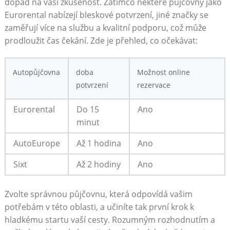
dopad na vaši zkušenost. Zatímco některé půjčovny jako
Eurorental nabízejí bleskové potvrzení, jiné značky se
zaměřují více na službu a kvalitní podporu, což může
prodloužit čas čekání. Zde je přehled, co očekávat:
Autopůjčovna
doba
Možnost online
potvrzení
rezervace
Eurorental
Do 15
Ano
minut
AutoEurope
Až 1 hodina
Ano
Sixt
Až 2 hodiny
Ano
Zvolte správnou půjčovnu, která odpovídá vašim
potřebám v této oblasti, a učiníte tak první krok k
hladkému startu vaší cesty. Rozumným rozhodnutím a