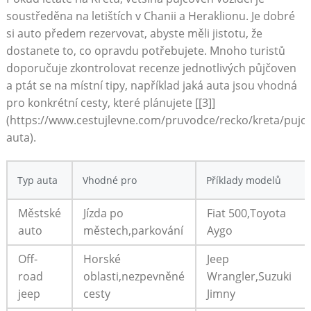
soustředěna na letištích v Chanii a Heraklionu. Je dobré
si auto předem rezervovat, abyste měli jistotu, že
dostanete to, co opravdu potřebujete. Mnoho turistů
doporučuje zkontrolovat recenze jednotlivých půjčoven
a ptát se na místní tipy, například jaká auta jsou vhodná
pro konkrétní cesty, které plánujete [[3]]
(https://www.cestujlevne.com/pruvodce/recko/kreta/pujce
auta).
Typ auta
Vhodné pro
Příklady modelů
Městské
Jízda po
Fiat 500,Toyota
auto
městech,parkování
Aygo
Off-
Horské
Jeep
road
oblasti,nezpevněné
Wrangler,Suzuki
jeep
cesty
Jimny