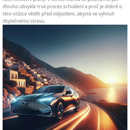
dlouho obvykle trvá proces schválení a proč je dobré o
této otázce vědět před odjezdem, abyste se vyhnuli
zbytečnému stresu.