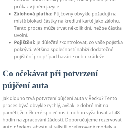
průkaz v jiném jazyce.
Zálohová platba:
Půjčovny obvykle požadují na
místě blokaci částky na kreditní kartě jako zálohu.
Tento proces může trvat několik dní, než se částka
uvolní.
Pojištění:
je důležité zkontrolovat, co vaše pojistka
pokrývá. Většina společností nabízí dodatečné
pojištění pro případ havárie nebo krádeže.
Co očekávat při potvrzení
půjčení auta
Jak dlouho trvá potvrzení půjčení auta v Řecku? Tento
proces bývá obvykle rychlý, avšak je dobré mít na
paměti, že některé společnosti mohou vyžadovat až 48
hodin na zpracování žádosti. Doporučujeme rezervovat
auto předem, abyste si zajistili preferované modely a