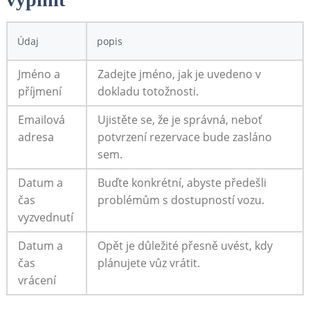
Údaj
popis
Jméno a
Zadejte jméno, jak je uvedeno v
příjmení
dokladu totožnosti.
Emailová
Ujistěte se, že je správná, neboť
adresa
potvrzení rezervace bude zasláno
sem.
Datum a
Buďte konkrétní, abyste předešli
čas
problémům s dostupností vozu.
vyzvednutí
Datum a
Opět je důležité přesně uvést, kdy
čas
plánujete vůz vrátit.
vrácení