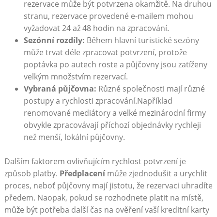
rezervace může být potvrzena okamžitě. Na druhou
stranu, rezervace provedené e-mailem mohou
vyžadovat 24 až 48 hodin na zpracování.
Sezónní rozdíly:
Během hlavní turistické sezóny
může trvat déle zpracovat potvrzení, protože
poptávka po autech roste a půjčovny jsou zatíženy
velkým množstvím rezervací.
Vybraná půjčovna:
Různé společnosti mají různé
postupy a rychlosti zpracování.Například
renomované mediátory a velké mezinárodní firmy
obvykle zpracovávají příchozí objednávky rychleji
než menší, lokální půjčovny.
Dalším faktorem ovlivňujícím rychlost potvrzení je
způsob platby.
Předplacení
může zjednodušit a urychlit
proces, neboť půjčovny mají jistotu, že rezervaci uhradíte
předem. Naopak, pokud se rozhodnete platit na místě,
může být potřeba další čas na ověření vaší kreditní karty