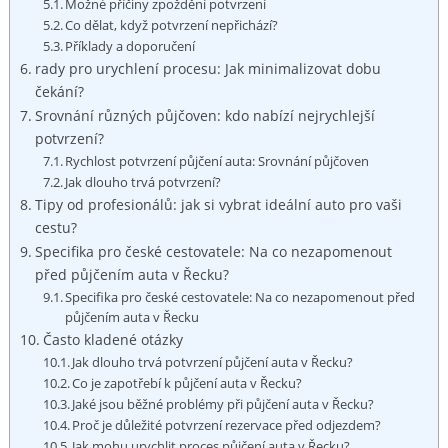
Možné příčiny zpoždění potvrzení
Co dělat, když potvrzení nepřichází?
Příklady a doporučení
rady pro urychlení procesu: Jak minimalizovat dobu
čekání?
Srovnání různých půjčoven: kdo nabízí nejrychlejší
potvrzení?
Rychlost potvrzení půjčení auta: Srovnání půjčoven
Jak dlouho trvá potvrzení?
Tipy od profesionálů: jak si vybrat ideální auto pro vaši
cestu?
Specifika pro české cestovatele: Na co nezapomenout
před půjčením auta v Řecku?
Specifika pro české cestovatele: Na co nezapomenout před
půjčením auta v Řecku
Často kladené otázky
Jak dlouho trvá potvrzení půjčení auta v Řecku?
Co je zapotřebí k půjčení auta v Řecku?
Jaké jsou běžné problémy při půjčení auta v Řecku?
Proč je důležité potvrzení rezervace před odjezdem?
Jak mohu urychlit proces půjčení auta v Řecku?