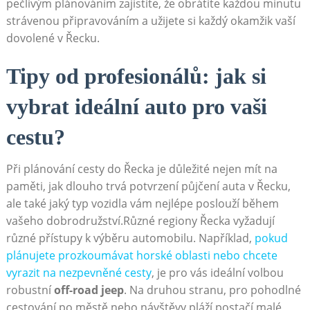
pečlivým plánováním zajistíte, že obrátíte každou minutu
strávenou připravováním a užijete si každý okamžik vaší
dovolené v Řecku.
Tipy od profesionálů: jak si
vybrat ideální auto pro vaši
cestu?
Při plánování cesty do Řecka je důležité nejen mít na
paměti, jak dlouho trvá potvrzení půjčení auta v Řecku,
ale také jaký typ vozidla vám nejlépe poslouží během
vašeho dobrodružství.Různé regiony Řecka vyžadují
různé přístupy k výběru automobilu. Například,
pokud
plánujete prozkoumávat horské oblasti nebo chcete
vyrazit na nezpevněné cesty
, je pro vás ideální volbou
robustní
off-road jeep
. Na druhou stranu, pro pohodlné
cestování po městě nebo návštěvy pláží postačí malé