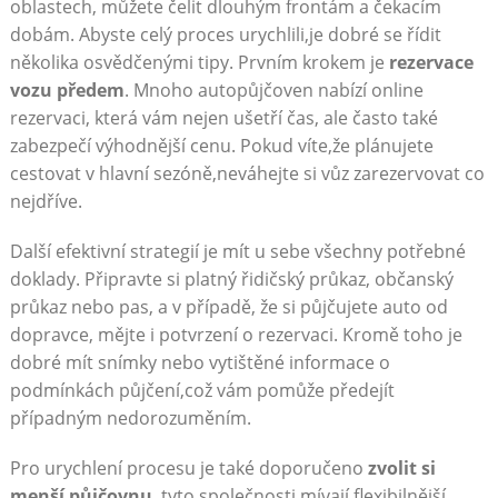
oblastech, můžete čelit dlouhým frontám a čekacím
dobám. Abyste celý proces urychlili,je dobré se řídit
několika osvědčenými tipy. Prvním krokem je
rezervace
vozu předem
. Mnoho autopůjčoven nabízí online
rezervaci, která vám nejen ušetří čas, ale často také
zabezpečí výhodnější cenu. Pokud víte,že plánujete
cestovat v hlavní sezóně,neváhejte si vůz zarezervovat co
nejdříve.
Další efektivní strategií je mít u sebe všechny potřebné
doklady. Připravte si platný řidičský průkaz, občanský
průkaz nebo pas, a v případě, že si půjčujete auto od
dopravce, mějte i potvrzení o rezervaci. Kromě toho je
dobré mít snímky nebo vytištěné informace o
podmínkách půjčení,což vám pomůže předejít
případným nedorozuměním.
Pro urychlení procesu je také doporučeno
zvolit si
menší půjčovnu
. tyto společnosti mívají flexibilnější