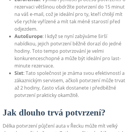
rezervaci většinou obdržíte potvrzení do 15 minut
na váš e-mail, což je ideální pro ty, kteří chtějí mít
vše rychle vyřízené a mít tak méně starostí před
odjezdem.
AutoEurope
: I když se nyní zabýváme širší
nabídkou, jejich potvrzení běžně dorazí do jedné
hodiny. Toto tempo potvrzování je velmi
konkurenceschopné a může být ideální pro last-
minute rezervace.
Sixt
: Tato společnost je známa svou efektivností a
zákaznickým servisem, ačkoli potvrzení může trvat
až 2 hodiny, často však dostanete i předběžné
potvrzení prakticky okamžitě.
Jak dlouho trvá potvrzení?
Délka potvrzení půjčení auta v Řecku může mít velký