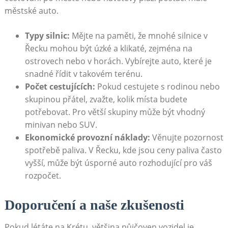
městské auto.
Typy silnic:
Mějte na paměti, že mnohé silnice v
Řecku mohou být úzké a klikaté, zejména na
ostrovech nebo v horách. Vybírejte auto, které je
snadné řídit v takovém terénu.
Počet cestujících:
Pokud cestujete s rodinou nebo
skupinou přátel, zvažte, kolik místa budete
potřebovat. Pro větší skupiny může být vhodný
minivan nebo SUV.
Ekonomické provozní náklady:
Věnujte pozornost
spotřebě paliva. V Řecku, kde jsou ceny paliva často
vyšší, může být úsporné auto rozhodující pro váš
rozpočet.
Doporučení a naše zkušenosti
Pokud létáte na Krétu, většina půjčoven vozidel je