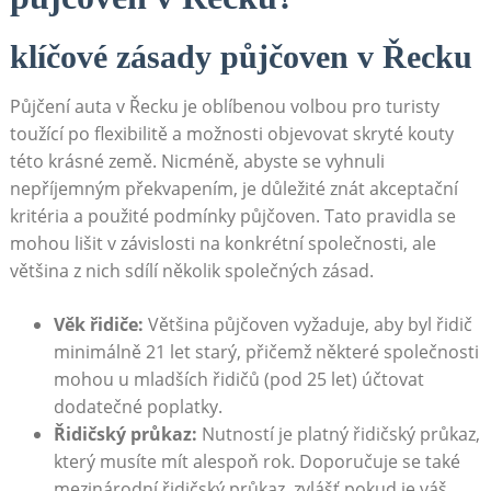
klíčové zásady půjčoven v Řecku
Půjčení auta v Řecku je oblíbenou volbou pro turisty
toužící po flexibilitě a možnosti objevovat skryté kouty
této krásné země. Nicméně, abyste se vyhnuli
nepříjemným překvapením, je důležité znát akceptační
kritéria a použité podmínky půjčoven. Tato pravidla se
mohou lišit v závislosti na konkrétní společnosti, ale
většina z nich sdílí několik společných zásad.
Věk řidiče:
Většina půjčoven vyžaduje, aby byl řidič
minimálně 21 let starý, přičemž některé společnosti
mohou u mladších řidičů (pod 25 let) účtovat
dodatečné poplatky.
Řidičský průkaz:
Nutností je platný řidičský průkaz,
který musíte mít alespoň rok. Doporučuje se také
mezinárodní řidičský průkaz, zvlášť pokud je váš