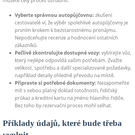
můžete celý proces usnadnit.
Vyberte správnou autopůjčovnu:
zkušení
cestovatelé ví, že výběr spolehlivé autopůjčovny je
prvním krokem k bezstarostnému pronájmu.
Nepodceňujte recenze a hodnocení ostatních
zákazníků.
Pečlivě zkontrolujte dostupné vozy:
vybírejte vůz,
který nejlépe odpovídá vašim potřebám. Zvažte
velikost, spotřebu a další specializované požadavky,
například detaily ohledně převodu na místě.
Připravte si potřebné dokumenty:
Nezapomeňte
mít s sebou platný doklad totožnosti, řidičský
průkaz a kreditní kartu na jméno hlavního řidiče.
Bez toho by rezervační proces mohl selhat.
Příklady údajů, které bude třeba
vyplnit