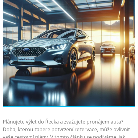
Plánujete výlet do Řecka a zvažujete pronájem auta?
Doba, kterou zabere potvrzení rezervace, může ovlivnit
vaše cestovní plány. V tomto článku se podíváme, jak