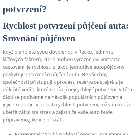
potvrzení?
Rychlost potvrzení půjčení auta:
Srovnání půjčoven
Když plánujete svou dovolenou v Řecku, jedním z
klíčových faktorů, které mohou výrazně ovlivnit vaše
cestování, je rychlost, s jakou jednotlivé autopůjčovny
poskytují potvrzení o půjčení auta. Ne všechny
společnosti přistupují k procesu rezervace stejně a je
důležité vědět, které nabízejí nejrychlejší potvrzení. V této
části se podíváme na několik populárních půjčoven a
jejich reputaci v oblasti rychlosti potvrzení,což vám může
ušetřit zákulisní stres a zajistit,že vaše auto bude
připraveno,jakmile přistát.
Eurorental
: Vyniká rychlostí procesu potvrzení.Po