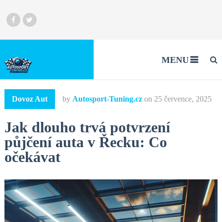
MENU
Dovoz Aut
by
Autosport-Tuning.cz
on
25 července, 2025
Jak dlouho trvá potvrzení
půjčení auta v Řecku: Co
očekávat