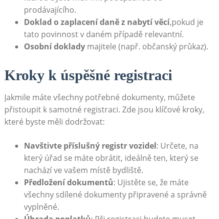
prodávajícího.
Doklad o zaplacení daně z nabytí věcí
,pokud je
tato povinnost v daném případě relevantní.
Osobní doklady
majitele (např. občanský průkaz).
Kroky k úspěšné registraci
Jakmile máte všechny potřebné dokumenty, můžete
přistoupit k samotné registraci. Zde jsou klíčové kroky,
které byste měli dodržovat:
Navštivte příslušný registr vozidel
: Určete, na
který úřad se máte obrátit, ideálně ten, který se
nachází ve vašem místě bydliště.
Předložení dokumentů
: Ujistěte se, že máte
všechny sdílené dokumenty připravené a správně
vyplněné.
Úhrada poplatků
: Při registraci budete muset