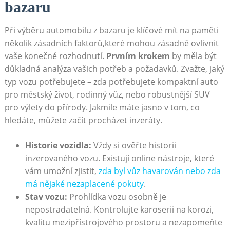
bazaru
Při výběru automobilu z bazaru je klíčové mít na paměti
několik zásadních faktorů,které mohou zásadně ovlivnit
vaše konečné rozhodnutí.
Prvním krokem
by měla být
důkladná analýza vašich potřeb a požadavků. Zvažte, jaký
typ vozu potřebujete – zda potřebujete kompaktní auto
pro městský život, rodinný vůz, nebo robustnější SUV
pro výlety do přírody. Jakmile máte jasno v tom, co
hledáte, můžete začít procházet inzeráty.
Historie vozidla:
Vždy si ověřte historii
inzerovaného vozu. Existují online nástroje, které
vám umožní zjistit,
zda byl vůz havarován nebo zda
má nějaké nezaplacené pokuty
.
Stav vozu:
Prohlídka vozu osobně je
nepostradatelná. Kontrolujte karoserii na korozi,
kvalitu mezipřístrojového prostoru a nezapomeňte