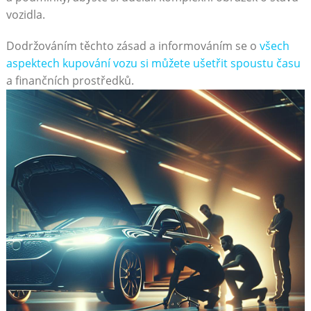
vozidla.
Dodržováním těchto zásad a informováním se o
všech
aspektech kupování vozu si můžete ušetřit spoustu času
a finančních prostředků.