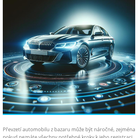
Převzetí automobilu z bazaru může být náročné, zejména
pokud neznáte všechny potřebné kroky k jeho registraci.