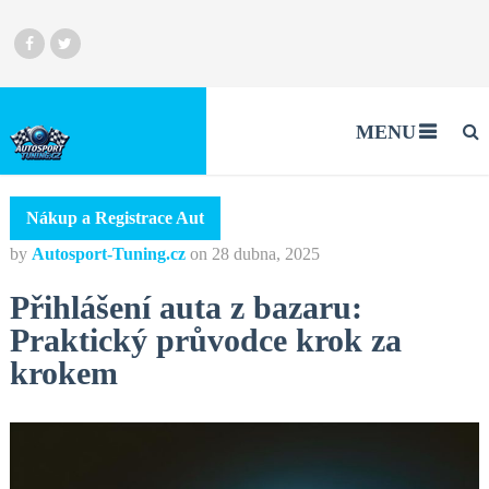
MENU
Nákup a Registrace Aut
by
Autosport-Tuning.cz
on
28 dubna, 2025
Přihlášení auta z bazaru:
Praktický průvodce krok za
krokem