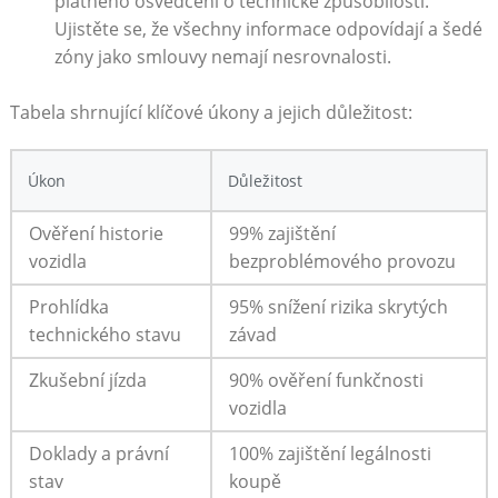
platného osvědčení o technické způsobilosti.
Ujistěte se, že všechny informace odpovídají a šedé
zóny jako smlouvy nemají nesrovnalosti.
Tabela shrnující klíčové úkony a jejich důležitost:
Úkon
Důležitost
Ověření historie
99% zajištění
vozidla
bezproblémového provozu
Prohlídka
95% snížení rizika skrytých
technického stavu
závad
Zkušební jízda
90% ověření funkčnosti
vozidla
Doklady a právní
100% zajištění legálnosti
stav
koupě