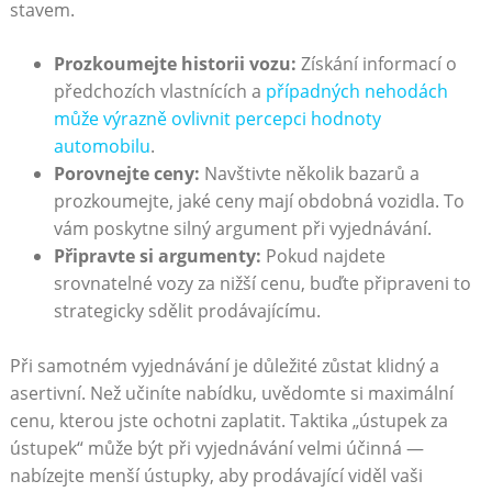
stavem.
Prozkoumejte historii vozu:
Získání informací o
předchozích vlastnících a
případných nehodách
může výrazně ovlivnit percepci hodnoty
automobilu
.
Porovnejte ceny:
Navštivte několik bazarů a
prozkoumejte, jaké ceny mají obdobná vozidla. To
vám poskytne silný argument při vyjednávání.
Připravte si argumenty:
Pokud najdete
srovnatelné vozy za nižší cenu, buďte připraveni to
strategicky sdělit prodávajícímu.
Při samotném vyjednávání je důležité zůstat klidný a
asertivní. Než učiníte nabídku, uvědomte si maximální
cenu, kterou jste ochotni zaplatit. Taktika „ústupek za
ústupek“ může být při vyjednávání velmi účinná —
nabízejte menší ústupky, aby prodávající viděl vaši