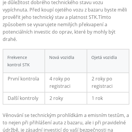
je důležitost dobrého technického stavu vozu
vypíchnuta. Před koupí ojetého vozu z bazaru byste měli
prověřit jeho technický stav a platnost STK.Tímto
způsobem se vyvarujete nemilých překvapení a
potenciálních investic do oprav, které by mohly být
drahé.
Frekvence
Nová vozidla
Ojetá vozidla
kontrol STK
První kontrola
4 roky po
2 roky po
registraci
registraci
Další kontroly
2 roky
1 rok
Věnování se technickým prohlídkám a emisním testům, a
to nejen při přihlášení auta z bazaru, ale i při pravidelné
údržbě, je zásadní investicí do vaší bezpečnosti na