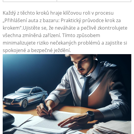
Každý z těchto kroků hraje klíčovou roli v procesu
„Přihlášení auta z bazaru: Praktický průvodce krok za
krokem“.Ujistěte se, že neváháte a pečlivě zkontrolujete
všechna zmíněná zařízení. Tímto způsobem
minimalizujete riziko nečekaných problémů a zajistíte si
spokojené a bezpečné ježdění.