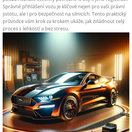
Správné přihlášení vozu je klíčové nejen pro vaši právní
jistotu, ale i pro bezpečnost na silnicích. Tento praktický
průvodce vám krok za krokem ukáže, jak zvládnout celý
proces s lehkostí a bez stresu.