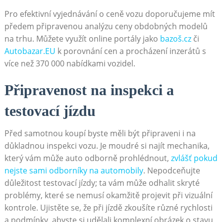
Pro efektivní vyjednávání o ceně vozu doporučujeme mít
předem připravenou analýzu ceny obdobných modelů
na trhu. Můžete využít online portály jako
bazoš.cz
či
Autobazar.EU
k porovnání cen a procházení inzerátů s
více než 370 000 nabídkami vozidel.
Připravenost na inspekci a
testovací jízdu
Před samotnou koupí byste měli být připraveni i na
důkladnou inspekci vozu. Je moudré si najít mechanika,
který vám může auto odborně prohlédnout,
zvlášť pokud
nejste sami odborníky na automobily
. Nepodceňujte
důležitost testovací jízdy; ta vám může odhalit skryté
problémy, které se nemusí okamžitě projevit při vizuální
kontrole. Ujistěte se, že při jízdě zkoušíte různé rychlosti
a podmínky, abyste si udělali komplexní obrázek o stavu