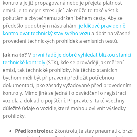
kontrola je již propagovaná,nebo je přejeta platnost
emisí. Je to nejen stresující, ale může to také vést k
pokutám a zbytečnému zdržení během cesty. Aby se
předešlo podobným nástrahám,
je klíčové pravidelně
kontrolovat technický stav svého vozu
a dbát na včasné
provedení technických prohlídek a emisních testů.
Jak na to?
V
první řadě je dobré vyhledat blízkou stanici
technické kontroly
(STK), kde se provádějí jak měření
emisí, tak technické prohlídky. Na těchto stanicích
bychom měli být připraveni předložit potřebnou
dokumentaci, jako zásady vyžadované před provedením
kontroly. Mimo jiné se jedná i o osvědčení o registraci
vozidla a doklad o pojištění. Připravte si také všechny
důležité údaje o vozidle,které mohou ovlivnit výsledky
prohlídky.
Před kontrolou:
Zkontrolujte stav pneumatik, brzd