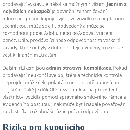
prodávající vystavuje několika možným rizikům.
Jedním z
největších nebezpečí
je obvinění ze zamlčování
informací. pokud kupující zjistí, že vozidlo má neplatnou
technickou, může se cítit podvedený a může se
rozhodnout podat žalobu nebo požadovat vrácení
peněz. Dále, prodávající nese odpovědnost za veškeré
závady, které nebyly v době prodeje uvedeny, což může
vést k finančním ztrátám.
Dalším rizikem jsou
administrativní komplikace
. Pokud
prodávající neukončí své pojištění a technická kontrola
neprojde, může čelit pokutám nebo ztrátě bonusů na
pojištění. Také je důležité nezapomínat na převedení
vlastnictví vozidla pomocí správného smluvního rámce a
evidenčního postupu, jinak může být i nadále považován
za vlastníka, což obnáší různé právní odpovědnosti.
Rizika pro kupujícího