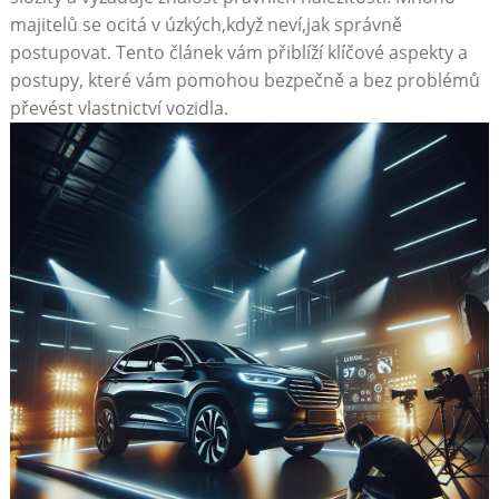
majitelů se ocitá v úzkých,když neví,jak správně
postupovat. Tento článek vám přiblíží klíčové aspekty a
postupy, které vám pomohou bezpečně a bez problémů
převést vlastnictví vozidla.