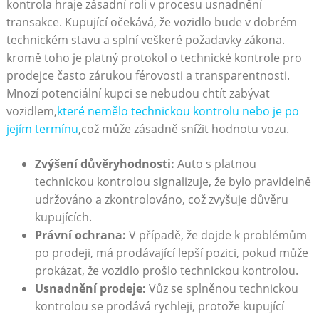
kontrola hraje zásadní roli v procesu usnadnění
transakce. Kupující očekává, že vozidlo bude v dobrém
technickém stavu a splní veškeré požadavky zákona.
kromě toho je platný protokol o technické kontrole pro
prodejce často zárukou férovosti a transparentnosti.
Mnozí potenciální kupci se nebudou chtít zabývat
vozidlem,
které nemělo technickou kontrolu nebo je po
jejím termínu
,což může zásadně snížit hodnotu vozu.
Zvýšení důvěryhodnosti:
Auto s platnou
technickou kontrolou signalizuje, že bylo pravidelně
udržováno a zkontrolováno, což zvyšuje důvěru
kupujících.
Právní ochrana:
V případě, že dojde k problémům
po prodeji, má prodávající lepší pozici, pokud může
prokázat, že vozidlo prošlo technickou kontrolou.
Usnadnění prodeje:
Vůz se splněnou technickou
kontrolou se prodává rychleji, protože kupující