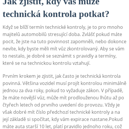
Jak zjistit, kdy vás může
technická kontrola potkat?
Když se blíží termín technické kontroly, je to pro mnoho
majitelů automobilů stresující doba. Zvlášť pokud máte
pocit, že jste na tuto povinnost zapomněli, nebo dokonce
nevíte, kdy byste měli mít vůz zkontrolovaný. Aby se vám
to nestalo, je dobré se seznámit s pravidly a termíny,
které se na technickou kontrolu vztahují.
Prvním krokem je zjistit, jak často je technická kontrola
povinná. Většina vozidel musí projít kontrolou minimálně
jednou za dva roky, pokud to vyžaduje zákon. V případě,
že máte novější vůz, může mít prodlouženou lhůtu až po
čtyřech letech od prvního uvedení do provozu. Vždy je
však dobré mít číslo předchozí technické kontroly a na
její základě si spočítat, kdy vám expirace nastane.Pokud
máte auta starší 10 let, platí pravidlo jednoho roku, což