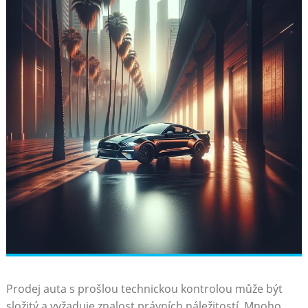
Prodej auta s prošlou technickou kontrolou může být
složitý a vyžaduje znalost právních náležitostí. Mnoho