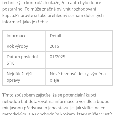
technických kontrolách ukáže, že o auto bylo dobře
postaráno. To může značně ovlivnit rozhodovaní
kupců.Připravte si také přehledný seznam důležitých
informací, jako je třeba:
Informace
Detail
Rok výroby
2015
Datum poslední
01/2025
STK
Nejdůležitější
Nové brzdové desky, výměna
opravy
oleje
Tímto způsobem zajistíte, že se potenciální kupci
nebudou bát dotazovat na informace o vozidle a budou
mít jasnou představu o jeho stavu. je, jak vidíte, nejen
metodickým, ale i obchodním krokem, který může vyústít