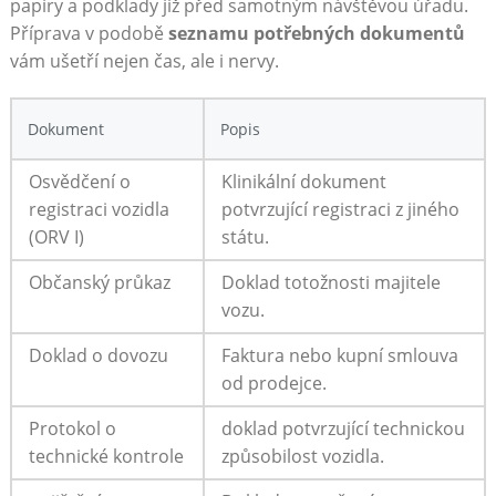
papíry a podklady již před samotným návštěvou úřadu.
Příprava v podobě
seznamu potřebných dokumentů
vám ušetří nejen čas, ale i nervy.
Dokument
Popis
Osvědčení o
Klinikální dokument
registraci vozidla
potvrzující registraci z jiného
(ORV I)
státu.
Občanský průkaz
Doklad totožnosti majitele
vozu.
Doklad o dovozu
Faktura nebo kupní smlouva
od prodejce.
Protokol o
doklad potvrzující technickou
technické kontrole
způsobilost vozidla.