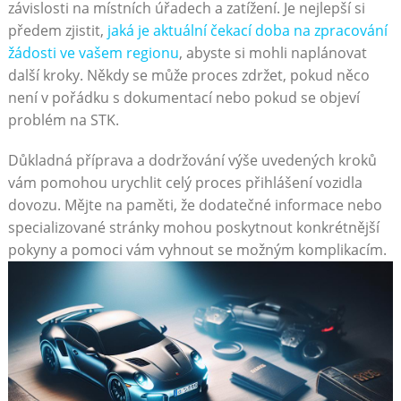
závislosti na místních úřadech a zatížení. Je nejlepší si
předem zjistit,
jaká je aktuální čekací doba na zpracování
žádosti ve vašem regionu
, abyste si mohli naplánovat
další kroky. Někdy se může proces zdržet, pokud něco
není v pořádku s dokumentací nebo pokud se objeví
problém na STK.
Důkladná příprava a dodržování výše uvedených kroků
vám pomohou urychlit celý proces přihlášení vozidla
dovozu. Mějte na paměti, že dodatečné informace nebo
specializované stránky mohou poskytnout konkrétnější
pokyny a pomoci vám vyhnout se možným komplikacím.