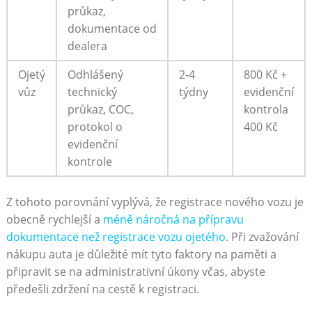
průkaz,
dokumentace od
dealera
Ojetý
Odhlášený
2-4
800 Kč +
vůz
technický
týdny
evidenční
průkaz, COC,
kontrola
protokol o
400 Kč
evidenční
kontrole
Z tohoto porovnání vyplývá, že registrace nového vozu je
obecně rychlejší a
méně náročná na přípravu
dokumentace než registrace vozu ojetého
. Při zvažování
nákupu auta je důležité mít tyto faktory na paměti a
připravit se na administrativní úkony včas, abyste
předešli zdržení na cestě k registraci.