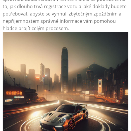
to, jak dlouho trvá registrace vozu a jaké doklady budete
potřebovat, abyste se vyhnuli zbytečným zpožděním a
nepříjemnostem.správné informace vám pomohou
hladce projít celým procesem.