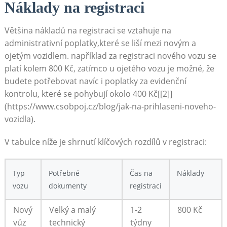
Náklady na registraci
Většina nákladů na registraci se vztahuje na
administrativní poplatky,které se liší mezi novým a
ojetým vozidlem. například za registraci nového vozu se
platí kolem 800 Kč, zatímco u ojetého vozu je možné, že
budete potřebovat navíc i poplatky za evidenční
kontrolu, které se pohybují okolo 400 Kč[[2]]
(https://www.csobpoj.cz/blog/jak-na-prihlaseni-noveho-
vozidla).
V tabulce níže je shrnutí klíčových rozdílů v registraci:
Typ
Potřebné
Čas na
Náklady
vozu
dokumenty
registraci
Nový
Velký a malý
1-2
800 Kč
vůz
technický
týdny