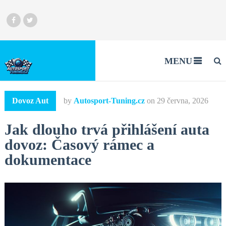
MENU
Dovoz Aut
by
Autosport-Tuning.cz
on
29 června, 2026
Jak dlouho trvá přihlášení auta
dovoz: Časový rámec a
dokumentace