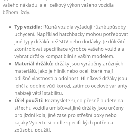
vašeho nákladu, ale i celkový výkon vašeho vozidla
během jízdy.
Typ vozidla:
⁣Různá vozidla vyžadují různé způsoby
uchycení. ⁤Například hatchbacky mohou potřebovat
jiné typy držáků než SUV nebo⁤ dodávky. Je důležité
zkontrolovat specifikace výrobce‍ vašeho vozidla a
vybrat držáky kompatibilní s vaším modelem.
Materiál držáků:
držáky jsou vyráběny z různých
materiálů, jako je hliník nebo ocel,⁢ které mají
odlišné vlastnosti ⁤a odolnost. Hliníkové držáky‌ jsou
lehčí a odolné vůči korozi, zatímco ocelové varianty
nabízejí větší stabilitu.
Účel použití:
Rozmyslete si, co přesně​ budete ‌na
střechu ​vozidla umisťovat.Jiné držáky​ jsou určeny
pro jízdní kola, jiné zase pro střešní boxy nebo
kajaky.Vyberte si podle⁢ specifických potřeb ​a
způsobu použití.