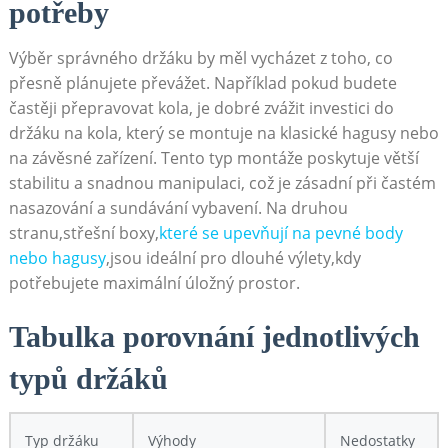
potřeby
Výběr ‍správného držáku by měl vycházet z toho, co
přesně plánujete převážet.‍ Například pokud budete
častěji přepravovat kola, je dobré zvážit​ investici do
držáku na kola, ‍který se montuje na klasické hagusy nebo
na ‌závěsné zařízení. Tento typ ⁤montáže poskytuje ‍větší
stabilitu a snadnou manipulaci,‍ což je zásadní ⁢při častém
nasazování a sundávání vybavení. Na druhou
stranu,střešní boxy,
které se upevňují na pevné body
nebo hagusy
,jsou ideální pro dlouhé‍ výlety,kdy
potřebujete maximální ⁣úložný prostor.
Tabulka porovnání jednotlivých
typů držáků
Typ ‍držáku
Výhody
Nedostatky