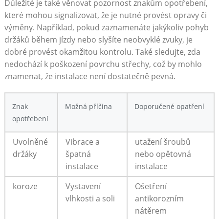
Důležité je také ⁢věnovat ⁢pozornost znakům opotřebení,
které mohou signalizovat, že je nutné ‌provést opravy či
výměny. Například, pokud zaznamenáte jakýkoliv pohyb
držáků během jízdy nebo slyšíte neobvyklé zvuky, je
dobré provést okamžitou kontrolu. Také sledujte, zda‍
nedochází k poškození ‍povrchu střechy, což ⁤by mohlo
znamenat, že instalace není dostatečně pevná.
Znak
Možná příčina
Doporučené​ opatření
opotřebení
Uvolněné
Vibrace a
utažení‌ šroubů
držáky
⁤špatná
nebo opětovná
instalace
instalace
koroze
Vystavení
Ošetření
vlhkosti a⁤ soli
antikorozním
nátěrem