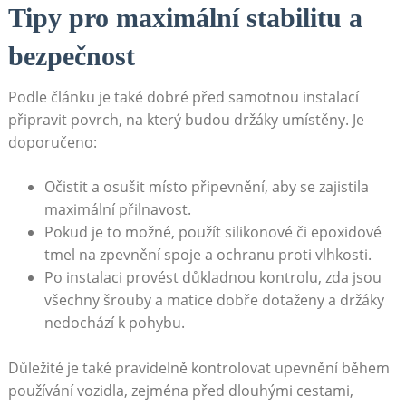
Tipy pro maximální​ stabilitu‍ a
bezpečnost
Podle článku je také dobré před samotnou‍ instalací
připravit povrch, na který budou držáky umístěny.⁣ Je
doporučeno:
Očistit ​a osušit místo ‍připevnění, aby se zajistila
maximální přilnavost.
Pokud je to možné, použít silikonové či⁣ epoxidové
⁣tmel na zpevnění spoje ⁤a ⁢ochranu proti vlhkosti.
Po instalaci provést důkladnou kontrolu, ‌zda‍ jsou
všechny šrouby a matice dobře dotaženy a⁣ držáky
nedochází k ‌pohybu.
Důležité je také pravidelně kontrolovat⁣ upevnění během
používání vozidla, zejména před dlouhými cestami,