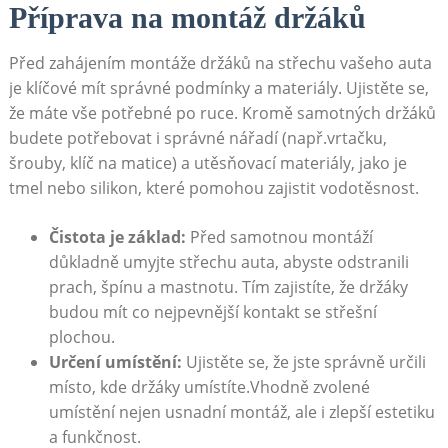
Příprava na montáž držáků
Před zahájením‍ montáže držáků na střechu⁤ vašeho auta
je klíčové mít správné podmínky a materiály. Ujistěte se,
že máte vše potřebné po ruce. ​Kromě samotných držáků⁣
budete potřebovat i správné nářadí (např.vrtačku,
⁣šrouby, klíč na matice) a utěsňovací⁤ materiály, jako je
tmel nebo silikon, které pomohou zajistit vodotěsnost.
Čistota je základ:
Před samotnou montáží
důkladně umyjte střechu⁣ auta, abyste odstranili
prach, špínu a mastnotu. ‌Tím zajistíte, že držáky
budou mít co nejpevnější kontakt se střešní
plochou.
Určení umístění:
Ujistěte se,​ že jste správně určili
místo,⁢ kde ⁤držáky ​umístíte.Vhodně zvolené
umístění nejen​ usnadní montáž, ale i ⁢zlepší estetiku⁢
a funkčnost.