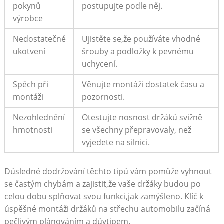
pokynů
postupujte podle něj.
výrobce
Nedostatečné⁢
Ujistěte se,že⁤ používáte‌ vhodné
ukotvení
šrouby​ a podložky k pevnému
uchycení.
Spěch při
Věnujte ⁢montáži dostatek času a
montáži
pozornosti.
Nezohlednění
Otestujte nosnost držáků svižně
hmotnosti
se všechny přepravovaly, než
vyjedete na silnici.
Důsledné dodržování těchto ​tipů vám pomůže ⁣vyhnout
⁣se častým chybám⁢ a zajistit,že vaše držáky budou po
celou dobu ​splňovat svou funkci,jak zamýšleno. Klíč ⁢k‍
úspěšné montáži⁣ držáků na střechu automobilu začíná⁤
pečlivým plánováním a důvtipem.