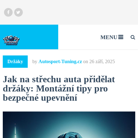
MENU
Držáky
by
Autosport-Tuning.cz
on
26 září, 2025
Jak na střechu auta přidělat
držáky: Montážní tipy pro
bezpečné upevnění