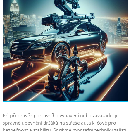
Při ⁤přepravě sportovního vybavení nebo zavazadel je⁤
správné upevnění držáků na střeše auta klíčové⁤ pro
bezpečnost a stabilitu. Správné montážní techniky zajistí,