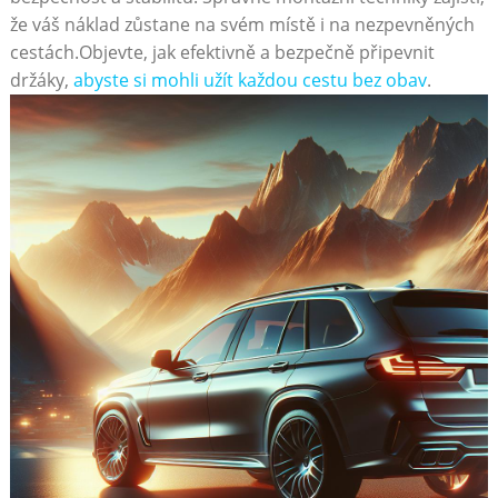
‍že váš náklad zůstane na svém místě i⁣ na nezpevněných
cestách.Objevte, jak ‍efektivně ​a ⁣bezpečně připevnit
držáky,
abyste si mohli užít každou cestu bez obav
.