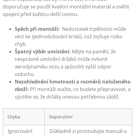
doporučuje ​se použít kvalitní montážní materiál a ověřit
spojení před každou delší cestou.
Spěch při​ montáži:
⁤ Nedostatek trpělivosti může
vést ke zjednodušování kroků, ​což zvyšuje riziko
chyb.
Špatný výběr ⁤umístění:
Mějte ⁤na⁤ paměti, že
nesprávné umístění⁢ držáků může ovlivnit
aerodynamiku vozu a způsobit​ vyšší⁤ odpor
vzduchu.
Nezohlednění ⁣hmotnosti a​ rozměrů naloženého
zboží:
Při montáži zvažte, co budete přepravovat, ‍a
‌ujistěte se, že ⁢držáky ⁢unesou potřebnou ⁣zátěž.
Chyba
Doporučení
Ignorování
Důkladně si prostudujte manuál a