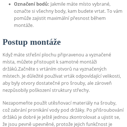
Označení bodů:
Jakmile máte ​místo vybrané,
označte si všechny body, ⁢kam budete vrtat. To vám
pomůže zajistit maximální přesnost během
montáže.
Postup montáže
Když máte střešní plochu připravenou a vyznačené
místa, můžete přistoupit k samotné ​montáži
držáků.Začněte s vrtáním otvorů na vyznačených
místech. Je důležité používat vrták⁢ odpovídající velikosti,
aby‍ byly otvory dostatečné pro šrouby, ale zároveň
nezpůsobily poškození struktury střechy.
Nezapomeňte použít‌ utěsňovací materiály ⁤na šrouby,
což zabrání pronikání vody ‌pod ⁢držáky. Po přišroubování
držáků je ​dobré je ještě jednou zkontrolovat a ‍ujistit se,
že jsou pevně upevněné, protože jejich funkčnost je