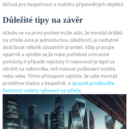
klíčová pro bezpečnost a stabilitu připevněných objektů.
Důležité tipy na závěr
Ačkoliv se na první pohled může zdát, ⁤že montáž držáků
na střeše auta je jednoduchou záležitostí, je​ nezbytné
⁢dodržovat několik zásadních pravidel. ‌Vždy pracujte
opatrně a ujistěte se,že máte potřebné ochranné
pomůcky.V případě nejistoty či nejasností je⁤ lepší se
obrátit na odborníka, než riskovat ⁤poškození vozidla
nebo sebe. Tímto přístupem⁣ zajistíte, že vaše montáž
proběhne hladce a bezpečně, a
výrazně prodloužíte
životnost ⁤vašeho vybavení na‍ střeše
.