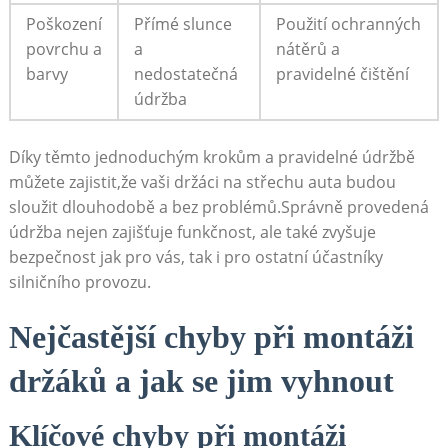
Poškození
Přímé slunce
Použití ochranných
povrchu a
⁢a
nátěrů a
barvy
⁣nedostatečná
pravidelné čištění
údržba
Díky těmto jednoduchým krokům a pravidelné údržbě
můžete zajistit,že vaši ⁤držáci na střechu auta budou
sloužit dlouhodobě a bez problémů.Správně provedená⁢
údržba nejen zajišťuje funkčnost, ale také zvyšuje
bezpečnost jak⁤ pro vás, tak i pro ostatní⁤ účastníky
silničního provozu.
Nejčastější chyby při montáži
držáků a jak se jim⁢ vyhnout
Klíčové chyby při montáži