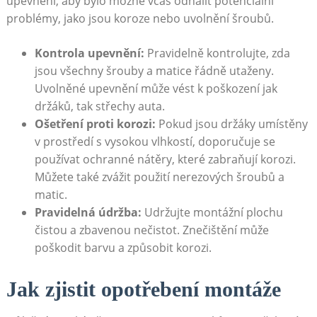
upevnění, aby bylo možné včas odhalit potenciální
problémy, ‍jako jsou koroze nebo uvolnění ​šroubů.
Kontrola upevnění:
Pravidelně kontrolujte, zda
jsou všechny ​šrouby a‍ matice ​řádně utaženy.
Uvolněné upevnění může vést k‌ poškození jak
držáků, tak střechy auta.
Ošetření proti korozi:
Pokud jsou držáky umístěny ​
v prostředí s vysokou vlhkostí, doporučuje se
používat ochranné nátěry, které zabraňují​ korozi.
Můžete také zvážit použití nerezových​ šroubů a
matic.
Pravidelná údržba:
Udržujte montážní⁢ plochu
čistou a zbavenou nečistot. Znečištění může
poškodit barvu a způsobit ‌korozi.
Jak zjistit opotřebení montáže