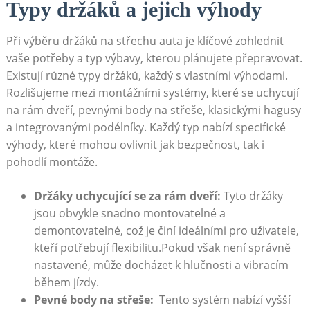
Typy držáků a jejich výhody
Při výběru držáků na střechu auta je klíčové zohlednit
vaše ⁣potřeby a typ výbavy, kterou ‍plánujete přepravovat.
Existují ⁢různé typy držáků, každý s vlastními výhodami.
Rozlišujeme mezi ‍montážními systémy,‌ které se uchycují
na rám dveří,‌ pevnými body na střeše, klasickými hagusy
a ⁤integrovanými podélníky. Každý typ nabízí specifické
výhody, které mohou ovlivnit jak bezpečnost,⁤ tak i
pohodlí montáže.
Držáky uchycující se za rám dveří:
Tyto držáky
jsou obvykle snadno montovatelné a
demontovatelné, ‌což je činí ideálními pro⁢ uživatele,
kteří potřebují ‍flexibilitu.Pokud⁤ však není správně
nastavené, může docházet k hlučnosti a vibracím
během jízdy.
Pevné ‍body ​na střeše:
‌ Tento systém nabízí vyšší