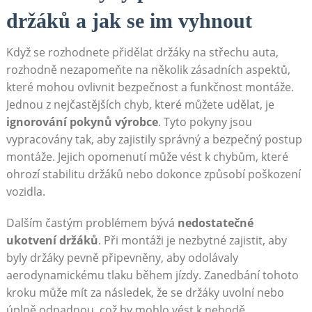
držáků a jak se im vyhnout
Když se rozhodnete přidělat držáky na střechu‌ auta,
rozhodně nezapomeňte na ‍několik zásadních aspektů,
které mohou ovlivnit bezpečnost a funkčnost montáže.⁢
Jednou z nejčastějších ‍chyb, které můžete udělat, je
ignorování pokynů ​výrobce
. Tyto pokyny jsou
vypracovány tak, aby zajistily správný⁢ a bezpečný postup
montáže. Jejich opomenutí​ může ‍vést k chybům,‍ které
‌ohrozí stabilitu držáků nebo dokonce způsobí poškození
vozidla.
Dalším častým problémem bývá
nedostatečné
‌ukotvení držáků
. Při montáži je nezbytné zajistit, aby
‌byly držáky‍ pevně připevněny, ⁤aby odolávaly
aerodynamickému tlaku⁣ během jízdy.‍ Zanedbání ​tohoto
kroku může mít ‍za následek, ⁢že se držáky uvolní nebo
úplně odpadnou, což by mohlo vést k nehodě.