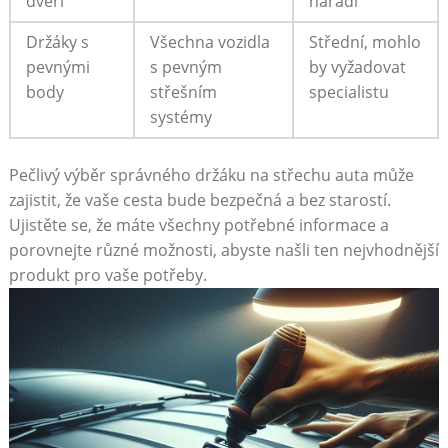
dveří
nářadí
Držáky s ​
Všechna vozidla
Střední,⁢ mohlo
pevnými
s pevným
​by vyžadovat
body
střešním
specialistu
systémy
Pečlivý výběr správného držáku na střechu⁣ auta může
zajistit, že vaše cesta bude bezpečná a bez starostí.
‌Ujistěte se, že‍ máte všechny⁤ potřebné informace a
porovnejte ⁤různé možnosti, abyste našli ten nejvhodnější
⁤produkt pro ⁢vaše potřeby.