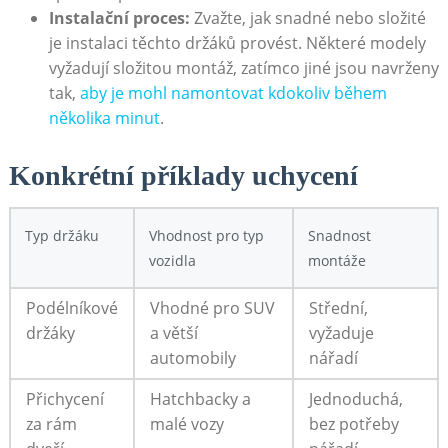
Instalační proces:
Zvažte, jak snadné ‍nebo složité
je instalaci⁣ těchto držáků provést. Některé modely
vyžadují složitou montáž, zatímco jiné jsou navrženy
tak, ‍
aby je mohl namontovat kdokoliv během
několika⁤ minut
.
Konkrétní příklady uchycení
Typ držáku
Vhodnost pro typ
Snadnost
⁢vozidla
montáže
Podélníkové
Vhodné pro SUV
Střední,
držáky
a větší
‍vyžaduje ​
automobily
nářadí
Přichycení
Hatchbacky a
Jednoduchá,
za rám
malé​ vozy
bez potřeby