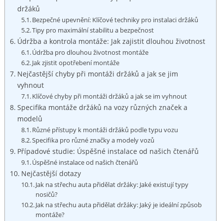
držáků
Bezpečné upevnění: Klíčové techniky pro instalaci⁤ držáků
Tipy pro maximální​ stabilitu‍ a bezpečnost
Údržba⁢ a kontrola montáže: Jak zajistit dlouhou životnost
Údržba pro dlouhou životnost montáže
Jak zjistit opotřebení montáže
Nejčastější chyby při montáži držáků a jak se jim⁢
vyhnout
Klíčové chyby při montáži držáků a jak se im vyhnout
Specifika‍ montáže ‍držáků na vozy různých značek a
modelů
Různé‌ přístupy k ⁢montáži držáků‍ podle typu ⁢vozu
Specifika pro různé značky ​a⁢ modely vozů
Případové ‌studie: Úspěšné instalace od našich čtenářů
Úspěšné instalace ​od našich čtenářů
Nejčastější dotazy
Jak ‌na ‍střechu auta přidělat⁣ držáky: Jaké existují‍ typy
nosičů?
Jak na střechu⁣ auta ⁣přidělat držáky: Jaký je ideální‌ způsob
montáže?