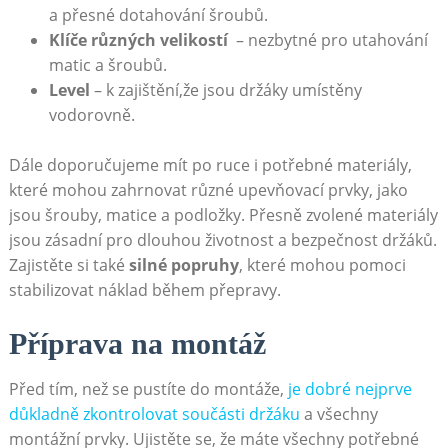
a přesné dotahování šroubů.
Klíče různých velikostí
‌ – nezbytné pro utahování
matic a šroubů.
Level
– k zajištění,že jsou držáky ⁤umístěny
vodorovně.
Dále doporučujeme ‍mít po ruce i‌ potřebné materiály,
které mohou zahrnovat různé upevňovací prvky, jako
jsou šrouby, matice a ‍podložky. Přesně zvolené materiály
jsou zásadní pro dlouhou životnost a bezpečnost držáků.
Zajistěte ‌si také
silné popruhy
, které⁤ mohou pomoci
stabilizovat ⁣náklad během ‍přepravy.
Příprava na montáž
Před tím, než se pustíte do montáže,
je dobré nejprve
důkladně zkontrolovat ​součásti držáku
a všechny
montážní prvky.⁣ Ujistěte​ se, že máte všechny potřebné