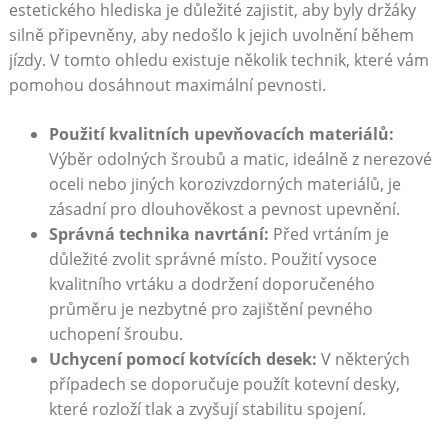
estetického hlediska je důležité zajistit, aby byly držáky
silně připevněny, aby nedošlo k jejich uvolnění během
jízdy. V tomto‌ ohledu existuje několik technik, ​které vám
pomohou dosáhnout maximální pevnosti.
Použití kvalitních upevňovacích materiálů:
Výběr odolných šroubů a matic, ideálně ⁤z ⁣nerezové
oceli nebo jiných korozivzdorných materiálů, je
zásadní pro dlouhověkost a pevnost upevnění.
Správná technika navrtání:
Před vrtáním je
důležité zvolit​ správné ⁣místo. Použití vysoce
kvalitního vrtáku a ‌dodržení⁤ doporučeného
průměru je nezbytné pro ​zajištění pevného
uchopení šroubu.
Uchycení pomocí kotvících‌ desek:
V ⁢některých
případech se doporučuje použít kotevní desky,
⁤které rozloží tlak a zvyšují ‍stabilitu spojení.