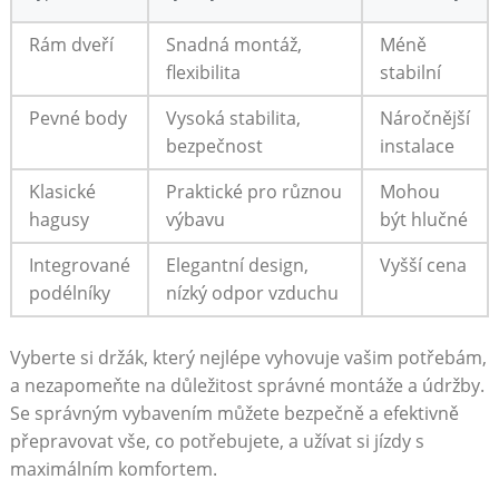
Rám‍ dveří
Snadná montáž,⁣
Méně
flexibilita
stabilní
Pevné body
Vysoká stabilita,
Náročnější
bezpečnost
instalace
Klasické
Praktické pro různou
Mohou
‍hagusy
výbavu
být⁣ hlučné
Integrované
Elegantní design,
Vyšší cena
podélníky
nízký odpor vzduchu
Vyberte si držák, který‌ nejlépe vyhovuje vašim potřebám,
a nezapomeňte na ⁣důležitost správné montáže⁤ a údržby. ​
Se správným vybavením můžete bezpečně a efektivně
přepravovat vše, co potřebujete, a užívat si jízdy​ s
maximálním komfortem.