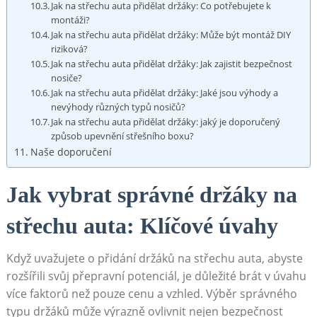
Jak na střechu auta přidělat držáky: Co potřebujete k ​
montáži?
Jak na střechu auta přidělat držáky: Může být montáž DIY
riziková?
Jak na střechu auta přidělat držáky: Jak zajistit bezpečnost
nosiče?
Jak na střechu auta přidělat držáky:⁢ Jaké jsou výhody a
nevýhody různých‌ typů nosičů?
Jak na střechu‍ auta přidělat držáky: jaký je​ doporučený
způsob upevnění střešního boxu?
Naše doporučení
Jak vybrat‍ správné držáky na
⁤střechu auta: Klíčové úvahy
Když uvažujete o přidání držáků na střechu auta, abyste
rozšířili svůj přepravní potenciál, je důležité brát ⁤v úvahu
‌více faktorů než pouze cenu a vzhled. Výběr správného
typu držáků může výrazně ovlivnit ​nejen bezpečnost