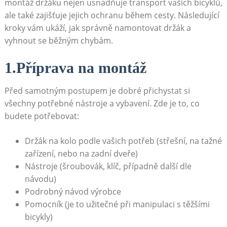
montáž držáku nejen usnadňuje transport vašich bicyklů,
⁣ale také ​zajišťuje jejich​ ochranu během cesty. Následující
kroky ‌vám ukáží, jak správně namontovat⁣ držák a
vyhnout ​se běžným chybám.
1.Příprava na‍ montáž
Před samotným ‌postupem je ‌dobré přichystat si
všechny potřebné nástroje ‍a vybavení. Zde je⁢ to, co
budete potřebovat:
Držák⁣ na ⁢kolo ‌podle vašich potřeb (střešní, na tažné
zařízení, nebo na zadní dveře)
Nástroje (šroubovák,⁤ klíč, případně‌ další dle‌
návodu)
Podrobný návod výrobce
Pomocník (je to užitečné při⁤ manipulaci ‌s těžšími⁣
bicykly)