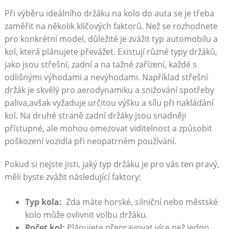
Při ​výběru ideálního držáku ‍na⁣ kolo do⁣ auta se je třeba⁢
zaměřit ​na několik klíčových faktorů. Než se rozhodnete
pro konkrétní model, důležité je zvážit typ automobilu a
kol, která plánujete převážet. Existují různé typy držáků,
jako jsou střešní, zadní a na tažné zařízení, každé s
odlišnými ‍výhodami a nevýhodami. Například střešní
⁣držák je skvělý pro ⁢aerodynamiku ⁣a ‌snižování ‍spotřeby⁣
paliva,avšak vyžaduje určitou výšku a sílu při nakládání
kol. Na druhé straně zadní držáky⁤ jsou snadněji
přístupné,⁣ ale mohou ​omezovat ⁤viditelnost a způsobit
poškození ‍vozidla při ⁣neopatrném používání.
Pokud si nejste jisti, jaký⁤ typ držáku je pro ⁢vás ten pravý,
měli byste zvážit​ následující faktory:
Typ⁢ kola:
‌ Zda máte horské, silniční nebo městské
‌kolo může ⁣ovlivnit volbu držáku.
Počet kol:
Plánujete přepravovat více než jedno‍