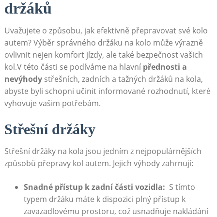
držáků
Uvažujete o způsobu, jak efektivně přepravovat své kolo
⁣autem? Výběr správného držáku na kolo ⁢může výrazně⁤
ovlivnit nejen ⁢komfort​ jízdy, ale také bezpečnost⁣ vašich
kol.V této části se⁢ podíváme na hlavní
přednosti a ​
nevýhody
střešních, zadních ⁢a tažných držáků na kola,
abyste byli schopni učinit informované rozhodnutí, které
vyhovuje vašim ‌potřebám.
Střešní ‍držáky
Střešní držáky na kola ⁣jsou jedním z nejpopulárnějších
⁣způsobů přepravy kol ​autem. Jejich výhody ​zahrnují:
Snadné⁣ přístup ‌k zadní části‍ vozidla:
⁣ S tímto⁢
typem držáku máte‌ k‍ dispozici plný‍ přístup k
zavazadlovému prostoru, což usnadňuje nakládání