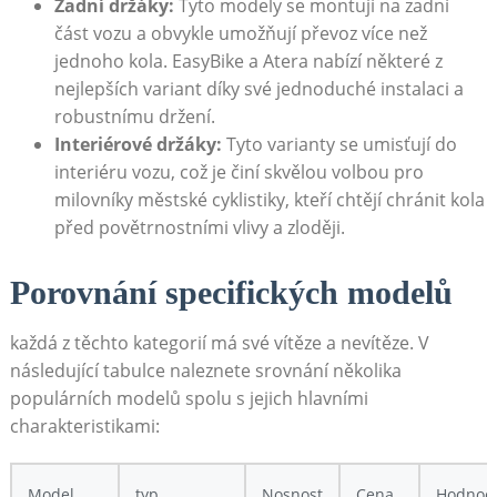
Zadní držáky:
Tyto⁢ modely se ⁢montují na zadní
část vozu ⁣a⁣ obvykle umožňují‍ převoz více než
jednoho kola. EasyBike a Atera nabízí ‌některé z
nejlepších variant díky své jednoduché instalaci a
robustnímu držení.
Interiérové držáky:
Tyto varianty se umisťují do
interiéru vozu, což je činí skvělou volbou pro
milovníky městské cyklistiky, kteří chtějí chránit kola
před povětrnostními vlivy‍ a zloději.
Porovnání specifických modelů
každá z⁣ těchto ‍kategorií má své vítěze ⁤a‌ nevítěze. V
následující tabulce naleznete srovnání několika‍
populárních modelů spolu ​s jejich hlavními
charakteristikami:
Model
typ
Nosnost
Cena
Hodnoc