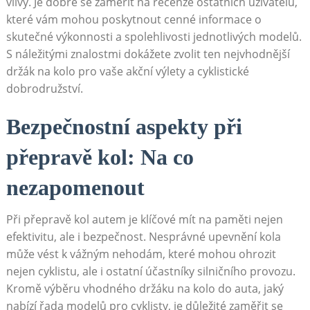
vlivy. ‌Je ⁢dobré se zaměřit‍ na​ recenze ostatních uživatelů,
které vám⁣ mohou⁢ poskytnout cenné informace o
skutečné výkonnosti ⁢a‌ spolehlivosti jednotlivých​ modelů.
S náležitými znalostmi dokážete zvolit ten⁤ nejvhodnější
držák na kolo ​pro vaše akční⁣ výlety⁢ a cyklistické
dobrodružství.
Bezpečnostní aspekty při
‌přepravě kol:⁢ Na co
nezapomenout
Při‍ přepravě‍ kol autem je⁣ klíčové mít ⁣na‌ paměti nejen
efektivitu, ale i bezpečnost.​ Nesprávné​ upevnění ‍kola
může vést ⁣k vážným nehodám, které mohou ohrozit
nejen cyklistu, ale i ostatní ⁤účastníky silničního provozu.
‌Kromě ⁤výběru vhodného držáku na kolo do auta, jaký
nabízí⁤ řada ​modelů pro cyklisty, je důležité zaměřit⁢ se‌