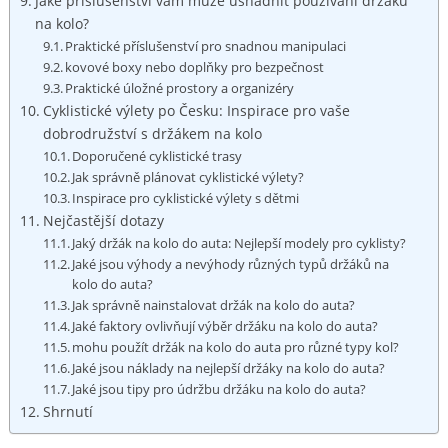
Jaké příslušenství vám může⁣ usnadnit používání držáku
na​ kolo?
Praktické příslušenství pro snadnou manipulaci
kovové boxy‍ nebo doplňky pro bezpečnost
Praktické​ úložné ⁣prostory a organizéry
Cyklistické výlety po Česku: ⁣Inspirace pro vaše
⁣dobrodružství s⁤ držákem na⁢ kolo
Doporučené cyklistické trasy
Jak správně plánovat cyklistické ⁢výlety?
Inspirace pro cyklistické výlety ⁣s dětmi
Nejčastější dotazy
Jaký držák na kolo do auta: Nejlepší modely pro⁢ cyklisty?
Jaké jsou výhody a nevýhody ‍různých ‌typů držáků ⁣na​
kolo do‌ auta?
Jak správně nainstalovat držák na kolo do ⁢auta?
Jaké faktory‍ ovlivňují výběr držáku na ‌kolo do auta?
mohu použít držák⁤ na kolo⁣ do auta pro různé‍ typy kol?
Jaké jsou náklady na nejlepší držáky na kolo do ⁢auta?
Jaké ⁣jsou tipy pro údržbu ⁣držáku na⁢ kolo do auta?
Shrnutí