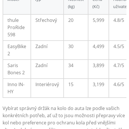
(kg)
(Kč)
uživatel
thule‌
Střechový
20
5,999
4.8/5
ProRide
598
EasyBike
Zadní
30
4,499
4.5/5
2
Saris
Zadní
34
3,899
4.7/5
Bones 2
Inno IN-
Interiérový
15
3,199
4.6/5
HY
Vybírat správný držák na kolo do auta lze⁤ podle ⁤vašich
konkrétních potřeb, ať⁢ už to jsou ⁢možnosti přepravy více
kol nebo preference pro ochranu​ kola před vnějšími