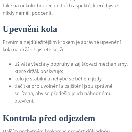
také na několik⁣ bezpečnostních aspektů, které byste
nikdy⁤ neměli ⁣podcenit.
Upevnění kola
Prvním a nejdůležitějším krokem je správné upevnění
kola ⁤na držák. Ujistěte se, ⁤že:
užíváte ​všechny ⁢popruhy a zajišťovací‌ mechanismy,⁣
které držák poskytuje;
kolo je stabilní a‍ nehýbe ‍se během jízdy;
tlačítka ⁢pro uvolnění a zajištění​ jsou správně
seřízena, aby‍ se předešlo jejich náhodnému
otevření.
Kontrola před odjezdem
Dalším nezbytným krokem​ je provést⁢ důkladnou‍