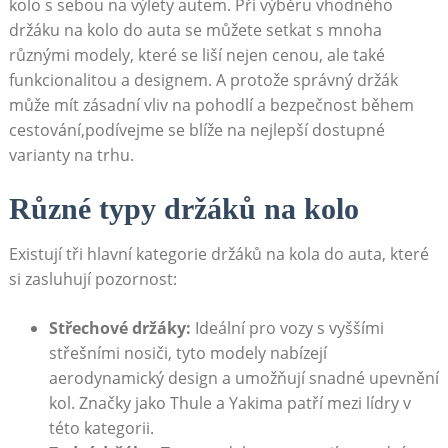
kolo s sebou na výlety ⁣autem. Při výběru ​vhodného
držáku na kolo do auta se můžete setkat s mnoha
různými modely, které se liší⁢ nejen cenou, ale také
funkcionalitou a designem. ⁤A protože správný držák
může mít zásadní​ vliv na ⁢pohodlí⁣ a bezpečnost​ během⁢
cestování,podívejme ⁣se ⁤blíže na nejlepší dostupné
varianty ⁤na trhu.
Různé typy ‍držáků na kolo
Existují tři hlavní kategorie držáků⁣ na kola do ⁤auta, které
si zasluhují pozornost:
Střechové držáky:
Ideální pro vozy s vyššími
střešními ⁣nosiči, tyto modely⁤ nabízejí‍
aerodynamický⁤ design a umožňují snadné⁢ upevnění
kol. Značky jako Thule ⁣a ⁤Yakima patří mezi⁢ lídry v
této ​kategorii.