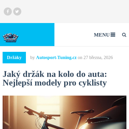
MENU
Držáky
by
Autosport-Tuning.cz
on
27 března, 2026
Jaký držák na kolo do auta:
Nejlepší modely pro cyklisty