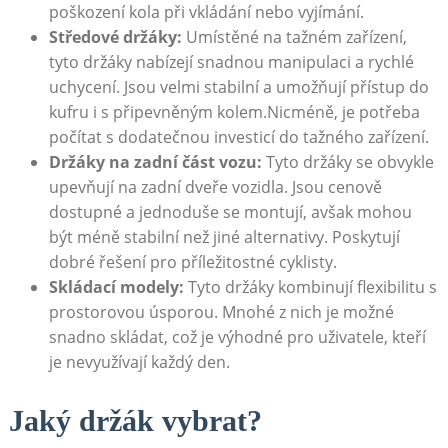
poškození kola při⁢ vkládání nebo vyjímání.
Středové držáky:
​Umístěné‍ na tažném ‌zařízení,
tyto držáky nabízejí snadnou manipulaci a rychlé
uchycení. ‍Jsou​ velmi stabilní a umožňují ⁤přístup do
kufru i s připevněným kolem.Nicméně,⁢ je potřeba
počítat s dodatečnou investicí do‍ tažného ‍zařízení.
Držáky na ‍zadní část vozu:
Tyto držáky se ⁢obvykle
‌upevňují ⁢na zadní ‌dveře vozidla. Jsou cenově
dostupné⁣ a ⁣jednoduše ⁣se montují, avšak mohou
být méně stabilní ​než jiné alternativy. Poskytují
‌dobré řešení pro příležitostné​ cyklisty.
Skládací modely:
‌Tyto držáky ⁢kombinují flexibilitu ⁤s
prostorovou úsporou. Mnohé z nich je možné
snadno skládat, což⁤ je ⁣výhodné pro‍ uživatele, kteří
‍je nevyužívají každý‍ den.
Jaký držák vybrat?