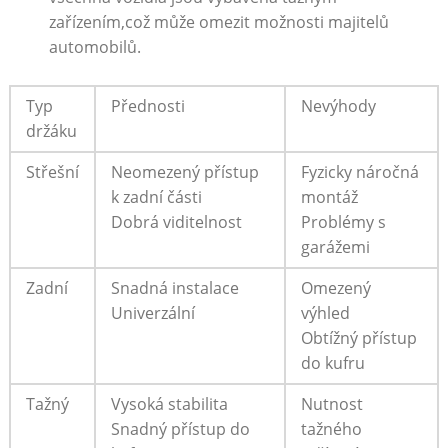
zařízením,což ⁤může omezit možnosti majitelů⁢
automobilů.
Typ
Přednosti
Nevýhody
držáku
Střešní
Neomezený přístup
Fyzicky náročná
k zadní části
montáž
Dobrá ‌viditelnost
Problémy s
garážemi
Zadní
Snadná instalace
Omezený
Univerzální
výhled
Obtížný přístup
do kufru
Tažný
Vysoká stabilita
Nutnost
Snadný přístup‍ do
‍tažného