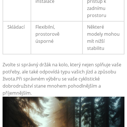
instalace
přístup⁤ k
zadnímu
prostoru
Skládací
Flexibilní,
Některé
prostorově
modely⁢ mohou
úsporné
mít nižší
stabilitu
Zvolte si správný držák na kolo, ​který nejen splňuje vaše
potřeby, ale také odpovídá⁤ typu vašich ⁣jízd a způsobu
života.Při správném výběru se vaše⁢ cyklistické⁣
dobrodružství⁣ stane mnohem pohodlnějším a
⁢příjemnějším.