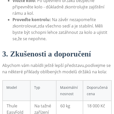
Vložte kolo:
⁤Po upevnění držáku bezpečně​
připevněte kolo -‌ důkladně zkontrolujte zajištění
rámu ‌a ⁤kol.
Proveďte kontrolu:
Na závěr nezapomeňte
zkontrolovat,zda všechno sedí ‌a ‌je stabilní. Měli
byste být schopni lehce⁢ zatáhnout za kolo a ujistit​
se,že se nepohne.
3. ​Zkušenosti a doporučení
Abychom vám nabídli ještě ‌lepší představu,podívejme se
na některé příklady oblíbených modelů držáků na kola:
Model
Typ
Maximální
Doporučená
⁣nosnost
cena
Thule
Na tažné⁤
60 kg
18 000 Kč
EasyFold
zařízení