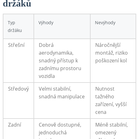
držáků
Typ‌
Výhody
Nevýhody
držáku
Střešní
Dobrá
Náročnější
aerodynamika,
montáž, riziko⁢
snadný přístup k
poškození kol
zadnímu prostoru
‌vozidla
Středový
Velmi⁣ stabilní,
Nutnost
snadná manipulace
⁤tažného
zařízení, ⁣vyšší
cena
Zadní
Cenově dostupné,
Méně stabilní,
jednoduchá
omezený