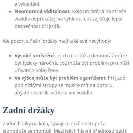
a vykládání.
Neomezená⁤ viditelnost:
Kola umístěná na střeše
vozidla nepřekážejí ve​ výhledu, což zajišťuje lepší
bezpečnost při jízdě.
Ale⁣ pozor, střešní⁤ držáky mají také‍ své nevýhody:
Vysoké umístění:
Jejich montáž ⁣a demontáž může
být fyzicky náročná, což‌ může ⁢být problém pro⁣ nižší
uživatele nebo ženy.
Ve ⁢výšce může být problém ⁣s ‌garážemi:
Při jízdě
‍pod ​nízkými stropy se musíte mít na pozoru,
abyste nezničili⁤ svá kola ani ‌vozidlo.
Zadní držáky
Zadní držáky na kola, bývají cenově dostupní a
jednoduše se montují. Mezi jejich ‍hlavní přednosti patří: