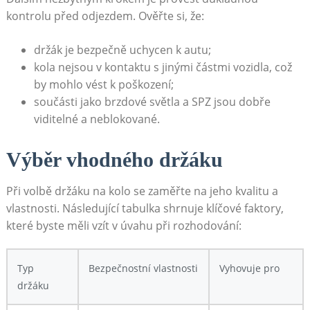
kontrolu před odjezdem. Ověřte ‍si,‌ že:
držák je bezpečně uchycen ‌k ⁤autu;
kola nejsou v ⁣kontaktu s jinými⁣ částmi vozidla, což
⁤by mohlo vést k poškození;
součásti jako brzdové světla⁤ a SPZ⁣ jsou dobře
viditelné a⁢ neblokované.
Výběr⁤ vhodného držáku
Při volbě držáku ‍na kolo se zaměřte na jeho ⁢kvalitu a
‌vlastnosti. ​Následující tabulka shrnuje klíčové ⁤faktory,‍
které ​byste měli⁤ vzít ‍v úvahu při rozhodování:
Typ ​
Bezpečnostní⁣ vlastnosti
Vyhovuje pro
držáku