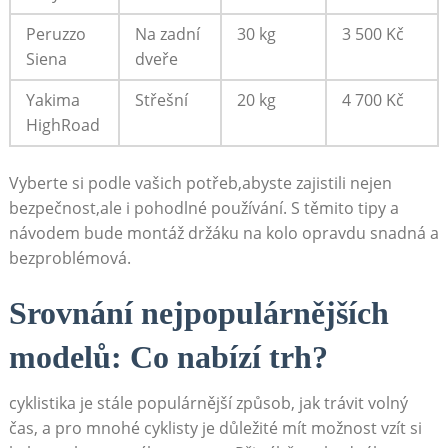
Peruzzo
Na zadní
30​ kg
3 500 Kč
Siena
dveře
Yakima
Střešní
20 kg
4 700 Kč
HighRoad
Vyberte si podle vašich potřeb,abyste zajistili nejen
bezpečnost,ale ​i pohodlné ​používání. S‌ těmito tipy a
návodem‌ bude montáž držáku⁢ na kolo opravdu snadná a
​bezproblémová.
Srovnání nejpopulárnějších
‍modelů:​ Co nabízí trh?
cyklistika je stále populárnější způsob, jak trávit volný
čas, a pro‌ mnohé cyklisty⁢ je ⁣důležité mít možnost vzít ‍si