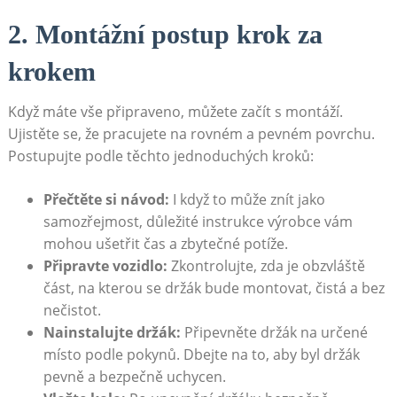
2. Montážní postup⁣ krok za ​
krokem
Když máte ‍vše připraveno, ‌můžete začít s montáží. ​
Ujistěte se, že pracujete na rovném a pevném povrchu.
Postupujte podle těchto jednoduchých​ kroků:
Přečtěte si návod:
I když ⁢to může znít⁤ jako
samozřejmost, důležité instrukce výrobce vám
mohou⁢ ušetřit čas ​a zbytečné potíže.
Připravte vozidlo:
Zkontrolujte, ‍zda je⁤ obzvláště​
část, na kterou se držák bude montovat, ​čistá a bez
nečistot.
Nainstalujte‍ držák:
Připevněte držák⁢ na ​určené
místo podle⁣ pokynů. Dbejte na⁤ to, aby byl držák
pevně a bezpečně uchycen.