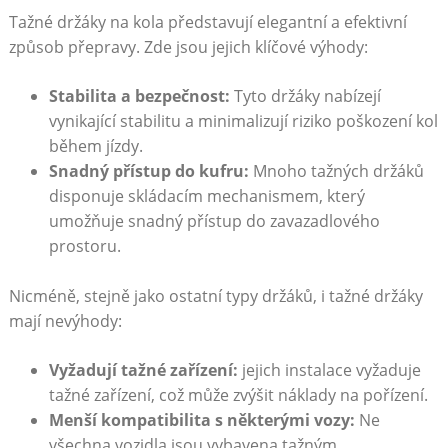
Tažné držáky na‍ kola ⁢představují ⁤elegantní a efektivní
způsob přepravy. Zde jsou jejich klíčové⁢ výhody:
Stabilita⁢ a bezpečnost:
Tyto ⁤držáky nabízejí
vynikající stabilitu a‍ minimalizují riziko ⁤poškození‌ kol
během jízdy.
Snadný přístup do ⁣kufru:
Mnoho tažných držáků​
disponuje‌ skládacím mechanismem,⁣ který
umožňuje snadný přístup⁤ do zavazadlového
prostoru.
Nicméně, stejně⁣ jako ostatní typy​ držáků, i tažné držáky
mají nevýhody:
Vyžadují tažné zařízení:
jejich instalace vyžaduje
tažné ​zařízení, ⁤což může zvýšit náklady na ‍pořízení.
Menší kompatibilita s některými vozy:
Ne
⁣všechna ‌vozidla ⁤jsou vybavena tažným