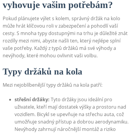
vyhovuje⁤ vašim ⁣potřebám?
Pokud plánujete výlet s kolem, správný ‌držák ⁢na kolo
může hrát klíčovou⁣ roli v zabezpečení a pohodlí vaší
cesty.​ S mnoha typy dostupnými na trhu​ je důležité znát
rozdíly ‍mezi nimi, abyste‍ našli ten, který⁣ nejlépe splní⁣
vaše potřeby. Každý z typů držáků má‌ své ⁣výhody a
nevýhody, které mohou ovlivnit⁣ vaši volbu.
Typy ⁣držáků⁤ na kola
Mezi nejoblíbenější typy ‌držáků na ⁤kola ⁤patří:
střešní držáky:
Tyto ​držáky‍ jsou ideální ‍pro​
uživatele, kteří ⁢mají dostatek výšky​ a prostoru⁣ nad
vozidlem. Bicykl se upevňuje na střechu auta, ‌což
umožňuje ⁢snadný přístup ‍a dobrou aerodynamiku.
Nevýhody zahrnují náročnější montáž a‍ riziko