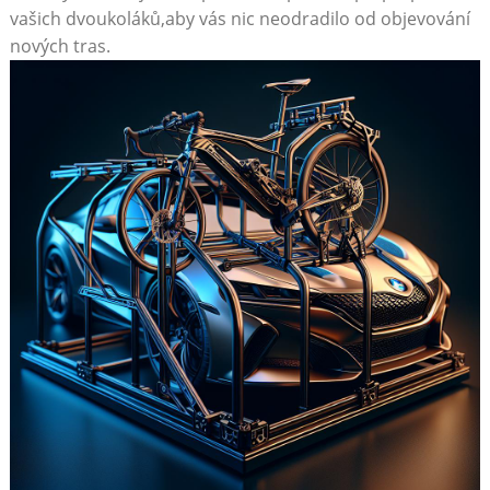
vašich dvoukoláků,aby⁣ vás nic ⁣neodradilo od objevování
nových tras.