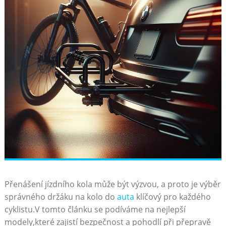
Přenášení jízdního ‌kola může být výzvou, a proto je výběr
správného⁢ držáku na kolo do
auta
klíčový pro každého
⁢cyklistu.V ‌tomto článku‍ se podíváme na nejlepší
⁣modely,které zajistí bezpečnost‍ a ⁢pohodlí‍ při přepravě