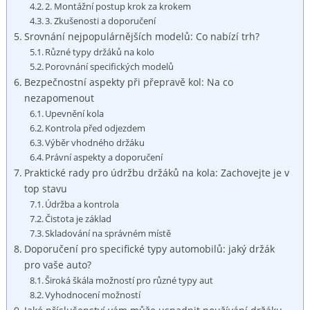
2. Montážní postup⁣ krok za ​krokem
3. ​Zkušenosti a doporučení
Srovnání nejpopulárnějších ‍modelů:​ Co nabízí trh?
Různé typy ‍držáků na kolo
Porovnání specifických modelů
Bezpečnostní aspekty při ‌přepravě kol:⁢ Na co
nezapomenout
Upevnění kola
Kontrola před odjezdem
Výběr⁤ vhodného držáku
Právní aspekty a doporučení
Praktické ⁢rady pro údržbu⁢ držáků ⁢na ⁤kola: Zachovejte je⁣ v
top stavu
Údržba ⁣a kontrola
Čistota je základ
Skladování na správném ​místě
Doporučení pro specifické typy automobilů: jaký ​držák
pro vaše⁣ auto?
Široká škála možností pro různé‌ typy aut
Vyhodnocení ​možností