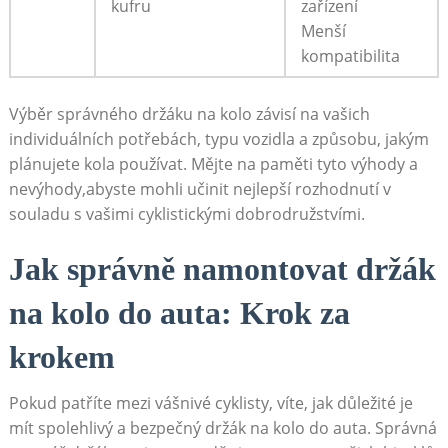
kufru
‍zařízení
Menší
kompatibilita
Výběr správného držáku​ na⁢ kolo závisí na vašich
⁣individuálních potřebách, typu ​vozidla⁢ a způsobu, jakým⁤
plánujete kola používat.⁤ Mějte na ‍paměti⁢ tyto ‍výhody a
nevýhody,abyste mohli ⁤učinit nejlepší ‌rozhodnutí v
souladu s vašimi cyklistickými dobrodružstvími.
Jak správně namontovat držák⁤
na kolo do ​auta: Krok za
krokem
Pokud patříte mezi ⁢vášnivé cyklisty, víte, jak důležité je
‌mít spolehlivý a bezpečný držák na ⁢kolo⁣ do auta. Správná‍