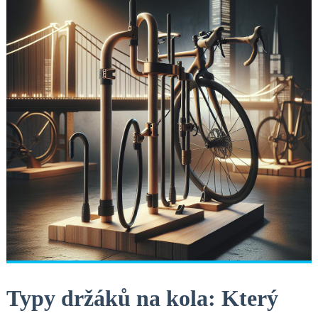
Typy držáků na kola: ​Který‍