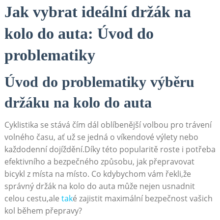
Jak vybrat ideální držák na
‌kolo do auta: Úvod⁣ do
problematiky
Úvod do problematiky výběru
držáku ⁢na kolo do auta
Cyklistika se stává čím dál oblíbenější volbou pro trávení
volného ⁤času, ať už⁤ se jedná o víkendové výlety⁢ nebo
⁣každodenní dojíždění.Díky této ⁤popularitě​ roste ​i potřeba
efektivního a bezpečného způsobu, ‌jak přepravovat
⁢bicykl z místa na místo. ⁤Co kdybychom vám řekli,že⁢
správný⁣ držák na kolo do auta může nejen usnadnit
⁣celou ⁤cestu,ale
tak
é zajistit maximální ‍bezpečnost vašich
kol‍ během přepravy?