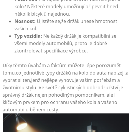
kolo? Některé modely​ umožňují připevnit hned⁤
několik bicyklů ⁣najednou.
Nosnost:
Ujistěte⁣ se,že držák unese hmotnost
vašich kol.
Typ vozidla:
Ne každý držák je kompatibilní se
všemi modely automobilů, ⁤proto je dobré
zkontrolovat specifikace výrobce.
Díky ‌těmto úvahám a faktům můžete lépe ⁢porozumět
tomu,co ‍jednotlivé typy držáků na kolo do auta nabízejí,a
vybrat si ten,jenž‌ nejlépe vyhovuje​ vašim potřebám a
životnímu stylu. Ve světě cyklistických⁣ dobrodružství je
⁢správný držák nejen pohodlným ⁤pomocníkem, ‌ale‌ i
klíčovým prvkem‌ pro ochranu vašeho⁤ kola a vašeho
automobilu během cesty.