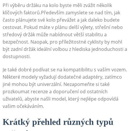
Při výběru držáku na kolo byste měli zvážit několik‌
klíčových​ faktorů.Především zamyslete se nad tím, jak
často‍ plánujete své kolo převážet ‌a jak‍ daleko‌ budete
cestovat. Pokud ⁣máte v plánu delší výlety, střešní nebo
středový⁢ držák může nabídnout větší stabilitu‍ a
bezpečnost. Naopak, pro příležitostné⁢ cyklisty by mohl⁤
být zadní držák⁤ ideální volbou z hlediska jednoduchosti a
dostupnosti.
Je také ‍dobré podívat se ​na⁣ kompatibilitu s ⁢vaším ‍vozem.
Některé⁢ modely vyžadují dodatečné⁤ adaptéry, zatímco
jiné mohou být univerzální. Nezapomeňte si také
⁣prozkoumat recenze a doporučení od ostatních
‍uživatelů, abyste ⁣našli model, který nejlépe​ odpovídá
vašim očekáváním.
Krátký přehled různých typů