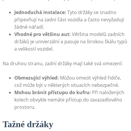
Jednoduchá‍ instalace:
Tyto držáky se snadno
připevňují na​ zadní část vozidla a často nevyžadují⁤
žádné‍ nářadí.
Vhodné pro‌ většinu ‌aut:
Většina modelů zadních
držáků je univerzální a ⁤pasuje⁤ na širokou škálu typů
a velikostí vozidel.
Na druhou ‌stranu, ⁣zadní ​držáky mají také‌ svá omezení:
Obmezující výhled:
Můžou⁤ omezit výhled řidiče,
což ​může být⁤ v některých ‌situacích nebezpečné.
Mohou ⁤bránit přístupu ​do kufru:
Při naložených⁤
kolech obvykle nemáte přístup do zavazadlového
prostoru.
Tažné držáky