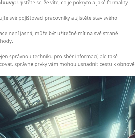
mlouvy:
Ujistěte se, že ‍víte,⁢ co je pokryto ⁢a jaké formality
jte své pojišťovací⁤ pracovníky a zjistěte stav svého
ce není jasná, ‌může být užitečné mít na své straně
ehody.
jen správnou techniku pro sběr informací, ale také⁤
pracovat. správné prvky vám mohou usnadnit cestu k obnově