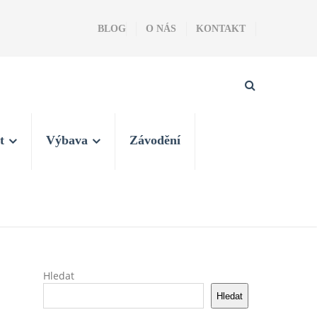
BLOG
O NÁS
KONTAKT
t
Výbava
Závodění
Hledat
Hledat