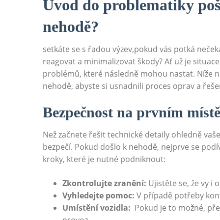
Úvod do problematiky ⁢poš
⁢nehodě?
setkáte se s řadou výzev,pokud ​vás potká⁤ neče
reagovat a minimalizovat škody? Ať už je situace 
problémů, které následně mohou nastat. Níže nale
nehodě, abyste si usnadnili proces oprav a řeše
Bezpečnost na prvním⁤ míst
Než začnete řešit ⁤technické detaily ohledně vašeh
bezpečí. Pokud došlo k‍ nehodě, nejprve⁣ se podí
kroky, které je nutné ‍podniknout:
Zkontrolujte zranění:
Ujistěte ​se, že vy i
Vyhledejte pomoc:
V případě potřeby kont
Umístění vozidla:
⁤ Pokud je ‍to možné, ‌p