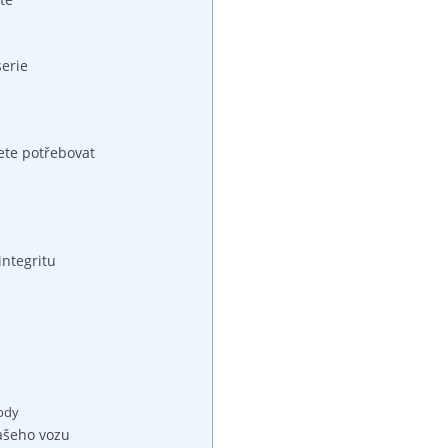
serie
ete ⁣potřebovat
integritu
kody
vašeho vozu