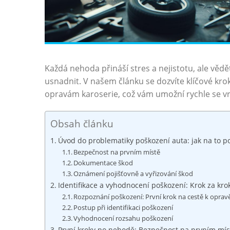
Každá‌ nehoda přináší stres a nejistotu, ale věd
usnadnit. V našem⁤ článku se dozvíte klíčové ​k
opravám karoserie, což vám umožní rychle se vrát
Obsah článku
Úvod do problematiky ⁢poškození auta: jak na to p
Bezpečnost na prvním⁤ místě
Dokumentace škod
Oznámení pojišťovně a vyřizování škod
Identifikace a vyhodnocení​ poškození: ​Krok za kr
Rozpoznání poškození: ‍První⁤ krok na cestě ‌k oprav
Postup při identifikaci poškození
Vyhodnocení rozsahu poškození
První kroky po nehodě:⁤ Bezpečnost na ​prvním mís