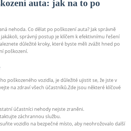
kození auta: jak na to po
kaná nehoda. Co dělat po poškození auta? Jak správně
jakákoli, správný postup je klíčem k efektivnímu ⁢řešení
znete⁢ důležité ⁣kroky, které byste měli zvážit hned po
ní poškození.
ě
o poškozeného vozidla, je důležité ujistit se, že jste ⁢v
vejte na zdraví všech ⁢účastníků.Zde jsou některé klíčové
 ostatní účastníci⁤ nehody nejste zraněni.
aktujte⁢ záchrannou službu.
řesuňte vozidlo na bezpečné místo, aby ‍neohrožovalo další