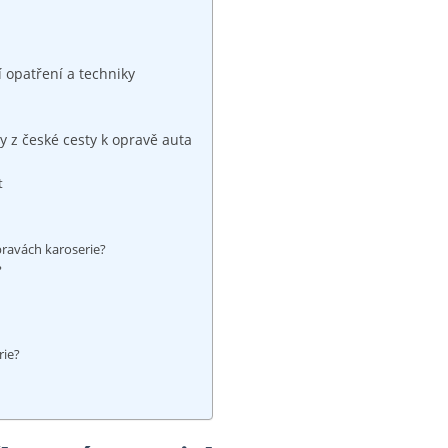
 opatření a techniky
y z české cesty k opravě⁤ auta
t
ravách ⁢karoserie?
?
rie?
?