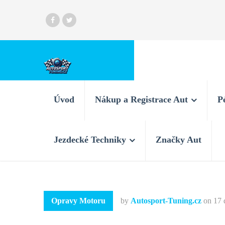
Úvod
Nákup a Registrace Aut
P
Jezdecké Techniky
Značky Aut
Opravy Motoru
by
Autosport-Tuning.cz
on
17 