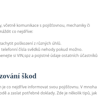
y, včetně komunikace​ s pojišťovnou, mechaniky či
máždit co nejdříve:
achytit poškození‌ z⁣ různých úhlů.
a telefonní čísla svědků nehody pokud možno.
nejte si VIN,spz⁣ a pojistné údaje ostatních účastníků
zování škod
 je ​co nejdříve informovat svou pojišťovnu. V mnoha‌
ě a zaslat potřebné doklady. Zde je několik tipů, jak