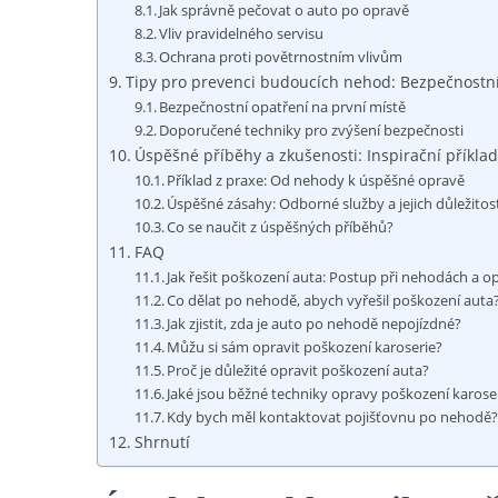
Jak správně ‌pečovat‌ o ⁤auto po opravě
Vliv pravidelného servisu
Ochrana proti povětrnostním vlivům
Tipy pro prevenci budoucích⁤ nehod: Bezpečnostní
Bezpečnostní ⁣opatření na první místě
Doporučené techniky pro⁤ zvýšení bezpečnosti
Úspěšné příběhy a zkušenosti: ⁣Inspirační příklad
Příklad z praxe:‍ Od nehody k úspěšné opravě
Úspěšné zásahy: Odborné služby​ a jejich důležitos
Co se naučit z⁢ úspěšných ​příběhů?
FAQ
Jak řešit poškození auta: Postup při nehodách a op
Co dělat po nehodě, ⁣abych vyřešil poškození ⁤auta
Jak zjistit, zda je auto po nehodě nepojízdné?
Můžu si sám opravit poškození karoserie?
Proč⁢ je důležité opravit poškození auta?
Jaké jsou běžné​ techniky opravy ‌poškození karose
Kdy bych měl⁤ kontaktovat pojišťovnu po nehodě
Shrnutí