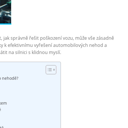
ět, jak správně řešit poškození vozu, může vše zásadně
roky k efektivnímu vyřešení automobilových nehod a
it na silnici s klidnou myslí.
o ⁢nehodě?
okem
ě
tě