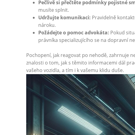
Pečlivě si‌ přečtěte podmínky pojistné s
musíte splnit.
Udržujte komunikaci:
Pravidelně ​kontaktu
nároku.
Požádejte o pomoc advokáta:
Pokud situa
právníka specializujícího se na ⁢dopravní ‍n
Pochopení, jak reagovat po‌ nehodě, zahrnuje ne
znalosti o tom, jak ⁣s těmito informacemi dál ‍
vašeho vozidla, a tím i k vašemu klidu duše.