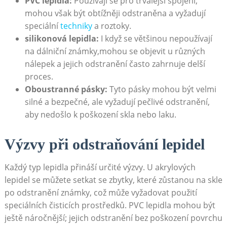
PVC lepidla:
Používají se pro trvalejší spojení,
mohou však být obtížněji odstraněna a vyžadují
speciální
techniky
a roztoky.
silikonová lepidla:
I když se většinou nepoužívají
na dálniční známky,mohou se objevit u různých
nálepek a jejich odstranění často zahrnuje delší
proces.
Oboustranné pásky:
Tyto pásky mohou být velmi
silné a bezpečné, ale vyžadují pečlivé odstranění,
aby nedošlo k poškození skla nebo laku.
Výzvy při odstraňování lepidel
Každý typ lepidla přináší určité výzvy. U akrylových
lepidel se můžete setkat se zbytky, které zůstanou na skle
po odstranění známky, což může vyžadovat použití
speciálních čisticích prostředků. PVC lepidla mohou být
ještě náročnější; jejich odstranění bez poškození povrchu