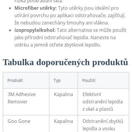
rizika poškrábání skla.
Microfiber utěrky:
Tyto utěrky jsou ideální pro
utírání povrchu po aplikaci odstraňovače, zajišťují,
že nebudou zanechány šmouhy ani vlákna.
izopropylalkohol:
Tato alternativa se může použít
jako přírodní odstraňovač lepidla. Naneste na
utěrku a jemně otřete zbytkové lepidlo.
Tabulka doporučených produktů
Produkt
Typ
Použití
3M Adhesive
Kapalina
Efektivní
Remover
odstranění lepidla
z skel a plastů
Goo Gone
Kapalina
Odstranění zbytků
lepidla a vosku