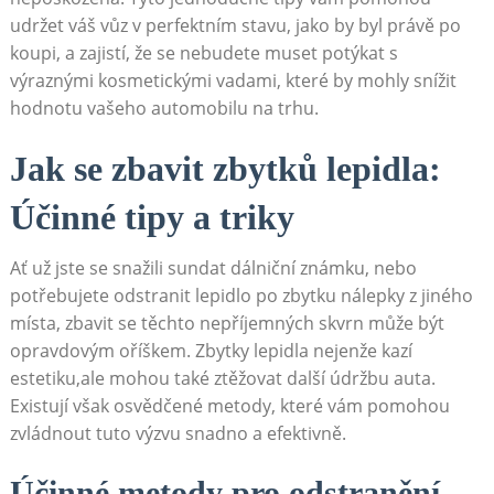
udržet váš vůz v perfektním stavu, jako by byl právě po
koupi, a zajistí, že se nebudete muset potýkat s
výraznými kosmetickými vadami, které by mohly snížit
hodnotu vašeho automobilu na trhu.
Jak se zbavit zbytků lepidla:
Účinné tipy a triky
Ať už jste se snažili sundat dálniční známku, nebo
potřebujete odstranit lepidlo po zbytku nálepky z jiného
místa, zbavit se těchto nepříjemných skvrn může být
opravdovým oříškem. Zbytky lepidla nejenže kazí
estetiku,ale mohou také ztěžovat další údržbu auta.
Existují však osvědčené metody, které vám pomohou
zvládnout tuto výzvu snadno a efektivně.
Účinné metody pro odstranění