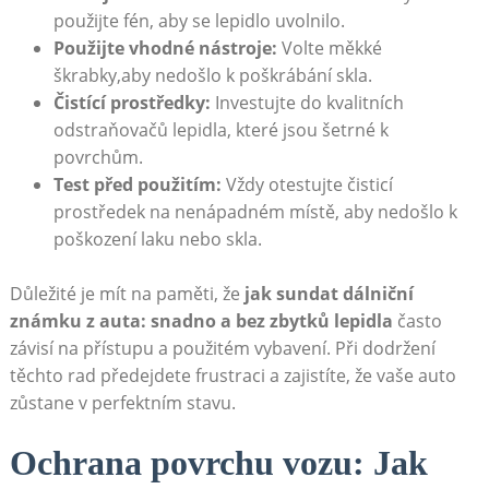
použijte fén, aby se lepidlo uvolnilo.
Použijte vhodné nástroje:
Volte měkké
škrabky,aby nedošlo k poškrábání skla.
Čistící prostředky:
Investujte do kvalitních
odstraňovačů lepidla, které jsou šetrné k
povrchům.
Test před použitím:
Vždy otestujte čisticí
prostředek na nenápadném místě, aby nedošlo k
poškození laku nebo skla.
Důležité je mít na paměti, že
jak sundat dálniční
známku z auta: snadno a bez zbytků lepidla
často
závisí na přístupu a použitém vybavení. Při dodržení
těchto rad předejdete frustraci a zajistíte, že vaše auto
zůstane v perfektním stavu.
Ochrana povrchu vozu: Jak