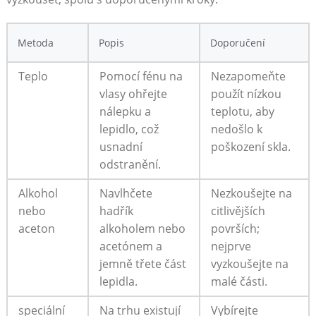
Metoda
Popis
Doporučení
Teplo
Pomocí fénu na
Nezapomeňte
vlasy ohřejte
použít nízkou
nálepku a
teplotu, aby
lepidlo, což
nedošlo k
usnadní
poškození skla.
odstranění.
Alkohol
Navlhčete
Nezkoušejte na
nebo
hadřík
citlivějších
aceton
alkoholem nebo
površích;
acetónem a
nejprve
jemně třete část
vyzkoušejte na
lepidla.
malé části.
speciální
Na trhu existují
Vybírejte