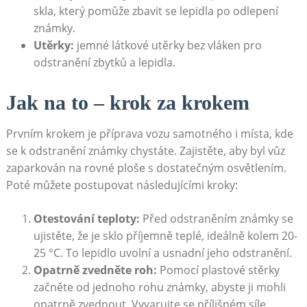
skla, který pomůže zbavit se lepidla po odlepení
známky.
Utěrky:
jemné látkové utěrky bez vláken pro
odstranění zbytků a lepidla.
Jak na to – krok za krokem
Prvním krokem je příprava vozu samotného i místa, kde
se k odstranění známky chystáte. Zajistěte, aby byl vůz
zaparkován na rovné ploše s dostatečným osvětlením.
Poté můžete postupovat následujícími kroky:
Otestování teploty:
Před odstraněním známky se
ujistěte, že je sklo příjemně teplé, ideálně kolem 20-
25 °C. To lepidlo uvolní a usnadní jeho odstranění.
Opatrně zvedněte roh:
Pomocí plastové stěrky
začněte od jednoho rohu známky, abyste ji mohli
opatrně zvednout. Vyvarujte se přílišném síle,