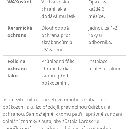
WAXování
Vrstva vosku
Opakovat
chrání lak a
každé 3
dodává mu lesk.
měsíce.
Keramická
Dlouhodobá
Jednou za 1-2
ochrana
ochrana proti
roky u
škrábancům a
odborníka.
UV záření.
Fólie na
Průhledná fólie
Instalace
ochranu
chrání dvířka a
profesionálům.
laku
kapotu před
poškozením.
Je důležité mít na paměti, že mnoho škrábanců a
poškození laku lze předejít pravidelnou údržbou a
ochranou. Samozřejmě, k tomu patří i správné sundání
dálniční známky z auta, aby zůstala karoserie
nepoškozená. Tyto jednoduché tipy vám pomohou