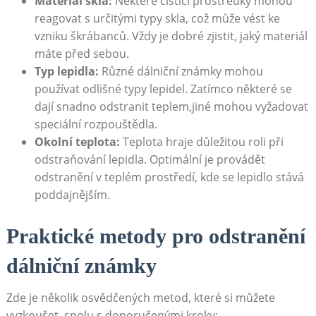
Materiál skla:
Některé čisticí prostředky mohou
reagovat s určitými typy skla, což může vést ke
vzniku škrábanců. Vždy je dobré zjistit, jaký materiál
máte před sebou.
Typ lepidla:
Různé dálniční známky mohou
používat odlišné typy lepidel. Zatímco některé se
dají snadno odstranit teplem,jiné mohou vyžadovat
speciální rozpouštědla.
Okolní teplota:
Teplota hraje důležitou roli při
odstraňování lepidla. Optimální je provádět
odstranění v teplém prostředí, kde se lepidlo stává
poddajnějším.
Praktické metody pro odstranění
dálniční známky
Zde je několik osvědčených metod, které si můžete
vyzkoušet, spolu s doporučenými kroky: