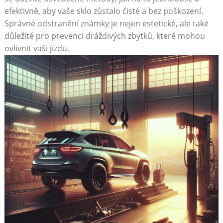
efektivně, aby vaše sklo zůstalo čisté a bez poškození.
Správné odstranění známky je nejen estetické, ale také
důležité pro prevenci dráždivých zbytků, které mohou
ovlivnit vaši jízdu.