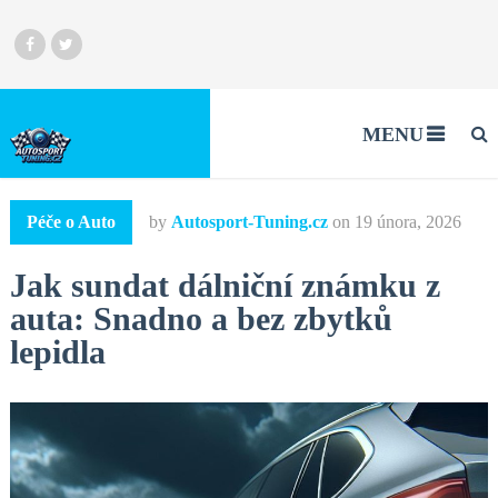
MENU
Péče o Auto
by
Autosport-Tuning.cz
on
19 února, 2026
Jak sundat dálniční známku z
auta: Snadno a bez zbytků
lepidla