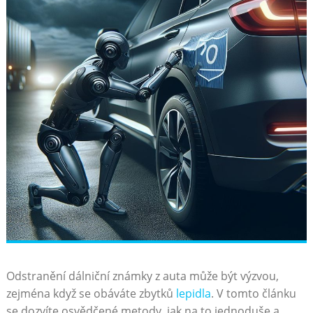
Odstranění dálniční známky z auta může být výzvou,
zejména když se obáváte zbytků
lepidla
. V tomto článku
se dozvíte osvědčené metody, jak na to jednoduše a