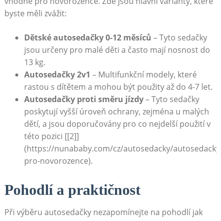
vhodné pro novorozence. Zde jsou hlavní varianty, které
byste měli zvážit:
Dětské autosedačky 0-12 měsíců
– Tyto sedačky
jsou určeny pro malé děti a často mají nosnost do
13 kg.
Autosedačky 2v1
– Multifunkční modely, které
rastou s dítětem a mohou být použity až do 4-7 let.
Autosedačky proti směru jízdy
– Tyto sedačky
poskytují vyšší úroveň ochrany, zejména u malých
dětí, a jsou doporučovány pro co nejdelší použití v
této pozici [[2]]
(https://nunababy.com/cz/autosedacky/autosedacky
pro-novorozence).
Pohodlí a praktičnost
Při výběru autosedačky nezapomínejte na pohodlí jak