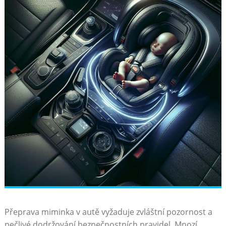
Přeprava miminka v autě vyžaduje zvláštní pozornost a
pečlivé dodržování bezpečnostních pravidel. Mnozí