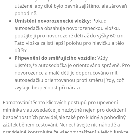
utažené, aby dítě bylo pevně zajištěno, ale zároveň
pohodlně.
Umístění novorozenecké vložky:
Pokud
autosedačka obsahuje novorozeneckou vložku,
použijte ji pro novorozené děti až do výšky 60 cm.
Tato vložka zajistí lepší polohu pro hlavičku a tělo
dítěte.
Připevnění do směřujícího vozidla:
Vždy
ujistěte,že autosedačka je orientována správně. Pro
novorozence a malé děti je doporučováno mít
autosedačku orientovanou proti směru jízdy, což
zvyšuje bezpečnost při nárazu.
Pamatování těchto klíčových postupů pro upevnění
miminka v autosedačce je nezbytné nejen pro dodržení
bezpečnostních pravidel,ale také pro klidný a pohodlný
zážitek během cestování. Nenechávejte nic náhodě a
pravidelně kontrolujte,že všechny zařízení a jejich funkce