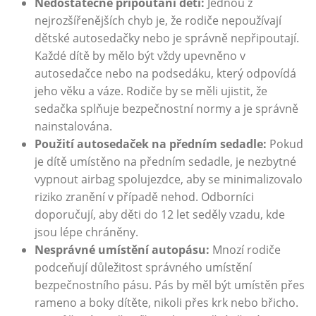
Nedostatečné připoutání dětí:
Jednou z
nejrozšířenějších chyb je, že rodiče nepoužívají
dětské autosedačky nebo je správně nepřipoutají.
Každé dítě by mělo být vždy upevněno v
autosedačce nebo na podsedáku, který odpovídá
jeho věku a váze. Rodiče by se měli ujistit, že
sedačka splňuje bezpečnostní normy a je správně
nainstalována.
Použití autosedaček na předním sedadle:
Pokud
je dítě umístěno na předním sedadle, je nezbytné
vypnout airbag spolujezdce, aby se minimalizovalo
riziko zranění v případě nehod. Odborníci
doporučují, aby děti do 12 let seděly vzadu, kde
jsou lépe chráněny.
Nesprávné umístění autopásu:
Mnozí rodiče
podceňují důležitost správného umístění
bezpečnostního pásu. Pás by měl být umístěn přes
rameno a boky dítěte, nikoli přes krk nebo břicho.