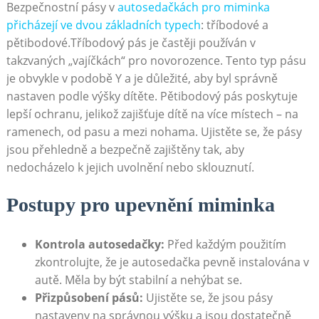
Bezpečnostní pásy v
autosedačkách pro miminka
přicházejí ve dvou základních typech
: tříbodové a
pětibodové.Tříbodový pás je častěji používán v
takzvaných „vajíčkách“ pro novorozence. Tento typ pásu
je obvykle v podobě Y a je důležité, aby byl správně
nastaven podle výšky dítěte. Pětibodový pás poskytuje
lepší ochranu, jelikož zajišťuje dítě na více místech – na
ramenech, od pasu a mezi nohama. Ujistěte se, že pásy
jsou přehledně a bezpečně zajištěny tak, aby
nedocházelo k jejich uvolnění nebo sklouznutí.
Postupy pro upevnění miminka
Kontrola autosedačky:
Před každým použitím
zkontrolujte, že je autosedačka pevně instalována v
autě. Měla by být stabilní a nehýbat se.
Přizpůsobení pásů:
Ujistěte se, že jsou pásy
nastaveny na správnou výšku a jsou dostatečně