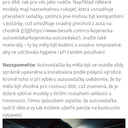
pro dítě, tak pro vás jako rodiče. Například některé
modely mají nastavitelnou rukojeť, která usnadňuje
přenášení sedačky, zatímco jiné mohou být kompatibilní
s kočárky, což umožňuje snadný přechod z auta na
chodník [[3]](https://www.besafe.com/cs/kojenecka-
autosedaka/kojenecka-autosedaka/). zvažte také
materiály – ty by měly být kvalitní a snadno omyvatelné,
aby se udržovala hygiene i při častém používání.
Nezapomeňte:
Autosedačka by měla být ve vozidle vždy
správně upevněna a instalována podle pokynů výrobce.
Kromě toho si při výběru autosedačky uvědomte, že by
měla být vhodná pro rostoucí dítě, což znamená, že je
dobré vybírat modely s širším rozsahem velikosti a
hmotnosti. Tímto způsobem zajistíte, že autosedačka
vydrží déle a vy tak můžete ušetřit peníze na budoucím
vybavení.