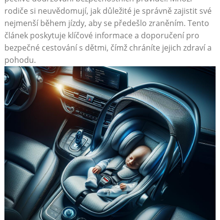
rodiče si neuvědomují, jak důležité je správně zajistit své
nejmenší během jízdy, aby se předešlo zraněním. Tento
článek poskytuje klíčové informace a doporučení pro
bezpečné cestování s dětmi, čímž chráníte jejich zdraví a
pohodu.