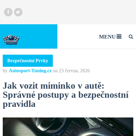
MENU
Bezpečnostní Prvky
by
Autosport-Tuning.cz
on
23 června, 2026
Jak vozit miminko v autě:
Správné postupy a bezpečnostní
pravidla