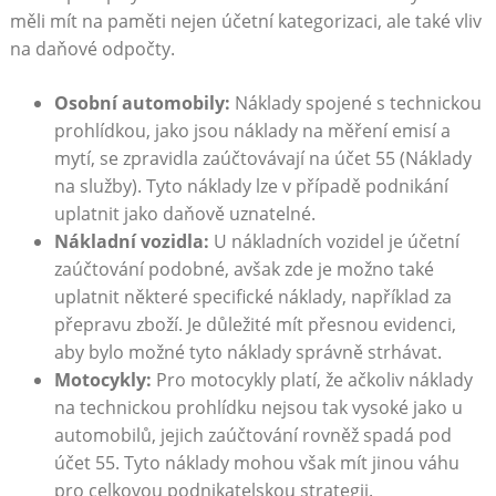
měli mít na paměti nejen účetní kategorizaci, ale také vliv
na daňové odpočty.
Osobní automobily:
Náklady spojené s technickou
prohlídkou, jako jsou náklady na měření emisí a
mytí, se zpravidla zaúčtovávají na účet 55 (Náklady
na služby). Tyto náklady lze v případě podnikání
uplatnit jako daňově uznatelné.
Nákladní vozidla:
U nákladních vozidel je účetní
zaúčtování podobné, avšak zde je možno také
uplatnit některé specifické náklady, například za
přepravu zboží. Je důležité mít přesnou evidenci,
aby bylo možné tyto náklady správně strhávat.
Motocykly:
Pro motocykly platí, že ačkoliv náklady
na technickou prohlídku nejsou tak vysoké jako u
automobilů, jejich zaúčtování rovněž spadá pod
účet 55. Tyto náklady mohou však mít jinou váhu
pro celkovou podnikatelskou strategii.