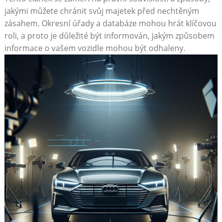
jakými⁢ můžete chránit svůj majetek před‍ nechtěným
zásahem. Okresní úřady a databáze mohou hrát klíčovou
roli, ​a proto je důležité být informován, jakým způsobem
⁣informace o‍ vašem vozidle mohou být odhaleny.