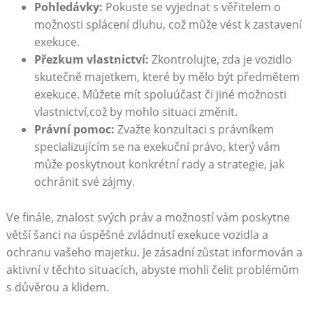
Pohledávky:
Pokuste se vyjednat s věřitelem o
možnosti splácení​ dluhu, což může vést k zastavení
exekuce.
Přezkum vlastnictví:
Zkontrolujte, zda je vozidlo
⁤skutečně majetkem, ​které by⁢ mělo být předmětem
exekuce. Můžete mít⁢ spoluúčast či jiné možnosti
vlastnictví,což by‌ mohlo ‍situaci změnit.
Právní pomoc:
Zvažte konzultaci‌ s právníkem⁣
specializujícím se na exekuční právo, který⁤ vám
může poskytnout konkrétní rady a strategie, jak
ochránit své⁤ zájmy.
Ve finále, znalost svých práv a možností vám poskytne
větší šanci na úspěšné zvládnutí exekuce vozidla a
ochranu vašeho ⁣majetku. Je‍ zásadní zůstat informován ⁤a
aktivní v těchto‍ situacích, abyste⁤ mohli čelit ⁢problémům
s důvěrou a klidem.