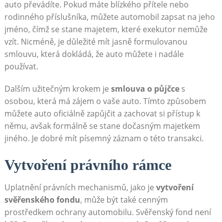
auto převádíte. Pokud máte blízkého přítele ⁤nebo
rodinného příslušníka, ‍můžete automobil zapsat na jeho
jméno,‌ čímž se stane majetem, které exekutor nemůže ​
vzít. Nicméně, je důležité mít jasně formulovanou
‍smlouvu, která dokládá, ⁢že‍ auto⁤ můžete⁤ i nadále
používat.
Dalším užitečným ‍krokem je
smlouva⁢ o půjčce
s
osobou, která má zájem ⁤o vaše auto. ​Tímto způsobem⁣
můžete auto oficiálně zapůjčit a zachovat si přístup k
němu, avšak formálně se​ stane dočasným majetkem
jiného.‌ Je dobré mít písemný záznam​ o ‍této transakci.
Vytvoření právního rámce
Uplatnění právních mechanismů,​ jako je
vytvoření
svěřenského⁤ fondu
, může být také cenným
prostředkem ochrany⁢ automobilu. Svěřenský fond ⁢není