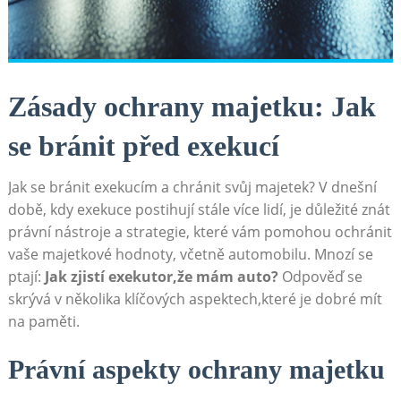
Zásady ochrany majetku: Jak
se‍ bránit před exekucí
Jak se bránit exekucím a chránit svůj majetek? V dnešní
době, kdy exekuce ⁤postihují stále více lidí,⁣ je důležité znát
právní⁣ nástroje a strategie, ⁤které vám pomohou ochránit
vaše ⁢majetkové hodnoty, včetně automobilu. Mnozí⁢ se
ptají:
Jak zjistí exekutor,že mám auto?
Odpověď se
⁢skrývá v několika klíčových aspektech,které je dobré mít
na paměti.
Právní aspekty‌ ochrany majetku