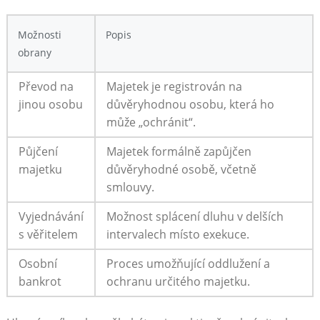
Možnosti
Popis
obrany
Převod na‍
Majetek je registrován na
jinou osobu
důvěryhodnou osobu, ⁣která ho
může „ochránit“.
Půjčení
Majetek formálně zapůjčen
‍majetku
důvěryhodné osobě, včetně
smlouvy.
Vyjednávání
Možnost splácení dluhu v ‍delších
s věřitelem
intervalech místo⁤ exekuce.
Osobní
Proces umožňující oddlužení a
bankrot
ochranu určitého majetku.