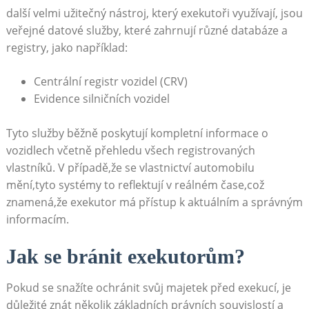
další velmi užitečný nástroj, který exekutoři využívají, ⁤jsou⁤
veřejné datové služby, které⁢ zahrnují různé ‍databáze a
registry, jako ​například:
Centrální registr vozidel‍ (CRV)
Evidence silničních⁣ vozidel
Tyto služby běžně poskytují kompletní informace o
vozidlech⁣ včetně přehledu všech ​registrovaných
vlastníků. V případě,že‌ se ‍vlastnictví ⁢automobilu
mění,tyto systémy‌ to reflektují v reálném‍ čase,což
znamená,že ⁣exekutor má přístup‍ k aktuálním a správným
informacím.
Jak se bránit ⁤exekutorům?
Pokud se snažíte ​ochránit svůj majetek ⁤před exekucí, je
důležité znát ‌několik základních právních souvislostí a