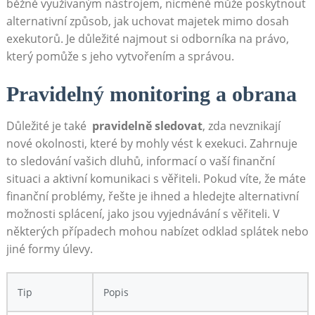
běžně využívaným nástrojem, nicméně může poskytnout
⁣alternativní způsob, jak uchovat ⁢majetek mimo dosah
exekutorů. ​Je důležité ⁤najmout si odborníka ‌na právo,
který pomůže s ​jeho vytvořením ⁣a správou.
Pravidelný monitoring a obrana
Důležité je​ také ⁤
pravidelně sledovat
, ⁤zda nevznikají
nové okolnosti, které by mohly vést k exekuci. Zahrnuje
to sledování‌ vašich dluhů,⁢ informací o vaší finanční
⁢situaci a aktivní komunikaci s‌ věřiteli.⁣ Pokud víte, že máte
finanční problémy, řešte je ihned a hledejte alternativní
možnosti ⁣splácení, jako ‌jsou vyjednávání s věřiteli. V
některých případech mohou nabízet odklad splátek nebo
jiné formy úlevy.
Tip
Popis