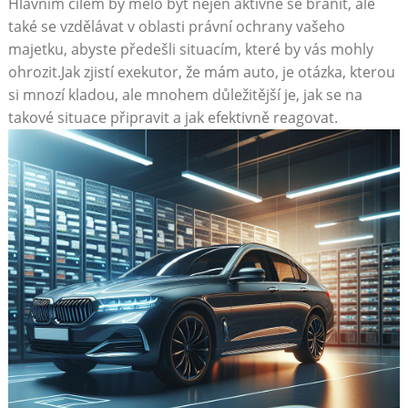
Hlavním cílem by mělo být nejen aktivně se bránit, ale
‌také se vzdělávat v oblasti právní ochrany vašeho
majetku, abyste předešli situacím, které by​ vás mohly
ohrozit.Jak zjistí exekutor, že mám auto, je otázka, kterou
si mnozí kladou, ale mnohem důležitější je, jak se na
takové situace připravit a jak efektivně reagovat.