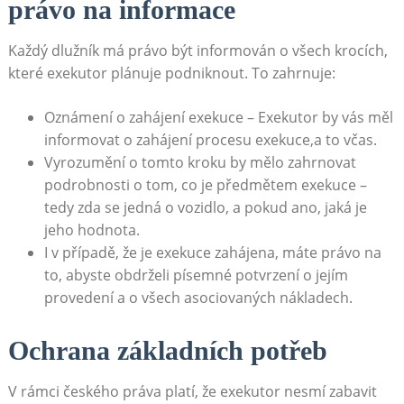
právo na informace
Každý dlužník ​má právo být informován o všech krocích,
které exekutor plánuje⁢ podniknout. To zahrnuje:
Oznámení o zahájení exekuce ⁤– Exekutor by⁢ vás měl
informovat⁣ o zahájení procesu exekuce,a to včas.
Vyrozumění o tomto kroku by mělo zahrnovat
podrobnosti o ⁤tom, ​co je předmětem exekuce –
tedy zda se jedná o vozidlo, a pokud ano,⁤ jaká je
jeho hodnota.
I v případě, že je exekuce‍ zahájena, máte právo na
to, abyste obdrželi ‌písemné potvrzení o jejím
provedení a o všech asociovaných nákladech.
Ochrana základních potřeb
V rámci českého práva platí,​ že exekutor nesmí zabavit