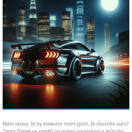
Máte obavy, že by exekutor ‌mohl ‌zjistit, že vlastníte auto?
Tento článek se zaměří na právní souvislosti a způsoby,