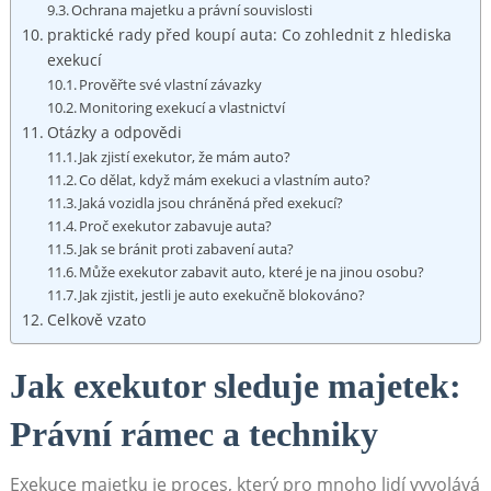
Ochrana majetku a ‌právní souvislosti
praktické rady před koupí auta: ⁢Co zohlednit⁢ z hlediska
exekucí
Prověřte své ⁤vlastní závazky
Monitoring ‌exekucí⁤ a vlastnictví
Otázky a odpovědi
Jak zjistí⁤ exekutor, že ⁣mám auto?
Co dělat, když ‍mám exekuci a vlastním auto?
Jaká vozidla jsou ​chráněná před exekucí?
Proč exekutor zabavuje auta?
Jak se bránit proti zabavení ⁤auta?
Může exekutor zabavit auto, které je na jinou osobu?
Jak zjistit, jestli je auto exekučně blokováno?
Celkově‌ vzato
Jak exekutor ‍sleduje majetek:⁣
Právní rámec a techniky
Exekuce majetku je proces, který pro mnoho ⁣lidí vyvolává