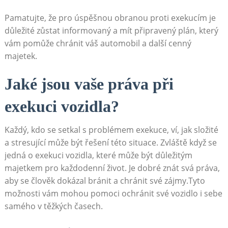
Pamatujte, že pro úspěšnou ‍obranou proti exekucím ⁤je
důležité ⁤zůstat⁤ informovaný a mít připravený plán, který
vám​ pomůže chránit⁢ váš⁤ automobil a další cenný
majetek.
Jaké jsou vaše práva při
exekuci vozidla?
Každý,‍ kdo se setkal s‌ problémem exekuce, ví, jak složité
a stresující může být řešení této ⁢situace. Zvláště když se
jedná ​o exekuci vozidla,​ které může být důležitým
majetkem pro ‌každodenní‌ život. Je dobré⁤ znát ⁤svá práva,
aby se člověk dokázal bránit a chránit své zájmy.Tyto
možnosti ​vám ⁣mohou pomoci ochránit své ⁤vozidlo i sebe
samého v těžkých časech.