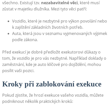
všechno. Existují tzv.
nezabavitelné věci
, ⁤které musí​
zůstat v majetku dlužníka. Mezi⁣ tyto věci patří:
Vozidlo, které je nezbytné pro‌ výkon povolání nebo
k ⁢zajištění základních životních ‍potřeb.
Auta, která jsou v seznamu vyjmenovaných výjimek
podle zákona.
Před⁢ exekucí je dobré předložit exekutorovi důkazy o
tom, ⁣že vozidlo je pro vás ⁣nezbytné. Například ​doklady o
zaměstnání, kde ​je auto klíčové ⁤pro​ dojíždění, mohou
posílit⁤ vaši pozici.
Kroky při zablokování‌ exekuce
Pokud​ zjistíte, že hrozí exekuce vašeho ⁤vozidla, můžete
podniknout několik praktických​ kroků: