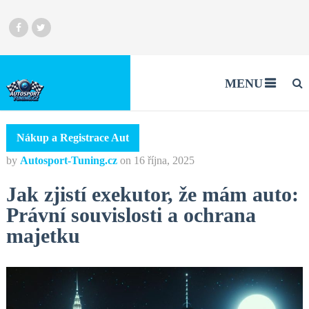
MENU
Nákup a Registrace Aut
by
Autosport-Tuning.cz
on
16 října, 2025
Jak zjistí exekutor, že mám auto:
Právní souvislosti a ochrana
majetku