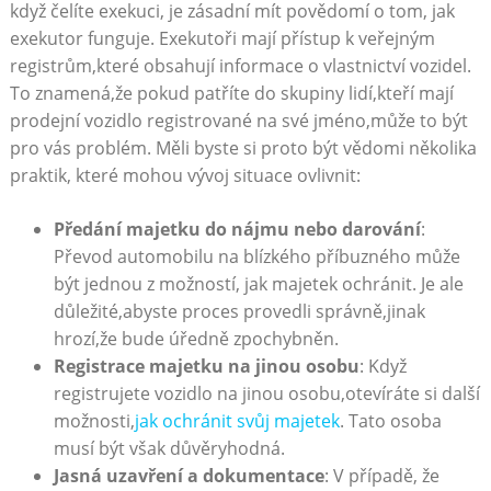
když čelíte exekuci, je zásadní ​mít povědomí o tom, ⁤jak ​
exekutor funguje. Exekutoři mají přístup k veřejným
registrům,které obsahují informace⁤ o vlastnictví vozidel.
⁢To znamená,že pokud patříte do skupiny lidí,kteří ‌mají
prodejní vozidlo registrované na své jméno,může to být‍
pro vás problém.‍ Měli byste si ‍proto být vědomi⁣ několika
praktik, které mohou vývoj⁢ situace ovlivnit:
Předání majetku⁤ do nájmu nebo darování
:‍
Převod automobilu na blízkého příbuzného může
⁢být jednou z možností, jak majetek ochránit. Je ale
důležité,abyste proces⁣ provedli správně,jinak
hrozí,že bude úředně zpochybněn.
Registrace majetku na jinou osobu
: Když
registrujete vozidlo na jinou ​osobu,otevíráte si další
možnosti,
jak⁢ ochránit svůj majetek
. Tato osoba
musí být‌ však ‌důvěryhodná.
Jasná uzavření a dokumentace
: V případě, ‍že