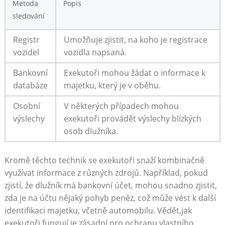
Metoda
Popis
sledování
Registr
Umožňuje ⁣zjistit, na koho ‍je registrace
vozidel
vozidla napsaná.
Bankovní
Exekutoři mohou ‍žádat o informace ⁣k
databáze
majetku, který je v oběhu.
Osobní
V některých případech mohou
výslechy
exekutoři provádět ‌výslechy blízkých
osob‍ dlužníka.
Kromě těchto technik se exekutoři snaží⁤ kombinačně
využívat informace z‍ různých‍ zdrojů. Například, pokud⁢
zjistí, že dlužník ⁢má ​bankovní účet, mohou snadno zjistit,
zda je na účtu nějaký pohyb peněz, což ‌může vést k další
identifikaci majetku, včetně automobilu. Vědět,jak
exekutoři fungují,je ⁤zásadní pro ochranu vlastního