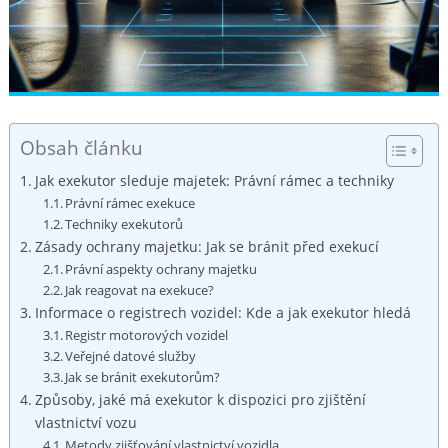
Obsah článku
Jak exekutor ‍sleduje majetek:⁣ Právní rámec a techniky
Právní rámec exekuce
Techniky exekutorů
Zásady ochrany majetku: Jak se‍ bránit před exekucí
Právní aspekty‌ ochrany majetku
Jak reagovat na ​exekuce?
Informace o registrech vozidel: Kde a jak exekutor‌ hledá
Registr motorových vozidel
Veřejné⁢ datové ⁤služby
Jak se bránit ⁤exekutorům?
Způsoby, jaké má exekutor k ‌dispozici pro zjištění
vlastnictví vozu
Metody zjišťování vlastnictví‌ vozidla