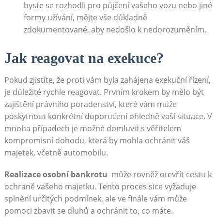
byste se rozhodli pro půjčení‍ vašeho vozu ​nebo jiné
formy užívání, mějte vše důkladně
zdokumentované, aby nedošlo k nedorozuměním.
Jak reagovat na ​exekuce?
Pokud zjistíte, že proti vám byla zahájena exekuční řízení,
je důležité rychle ⁣reagovat. ‌Prvním krokem‍ by‍ mělo být
zajištění právního poradenství, které vám může
poskytnout ​konkrétní doporučení ohledně vaší⁢ situace. V
mnoha případech je možné‌ domluvit s věřitelem‌
kompromisní dohodu,‌ která by‌ mohla ochránit váš
majetek, včetně automobilu.
Realizace ​osobní bankrotu
‍ může ⁣rovněž otevřít cestu ​k
ochraně vašeho majetku.⁣ Tento proces sice vyžaduje
splnění určitých podmínek,⁤ ale ve finále vám může
pomoci zbavit⁤ se dluhů​ a ochránit ⁣to,⁣ co ‌máte.