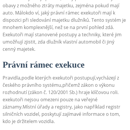
obavy z ⁤možného ztráty majetku, zejména pokud mají
auto. Málokdo ví, jaký⁤ právní ⁤rámec exekutoři mají k
dispozici při sledování majetku dlužníků. Tento ​systém je
mnohem komplexnější, než se na ⁤první pohled zdá.
Exekutoři mají stanovené ⁢postupy a techniky, které jim
umožňují‌ zjistit,⁤ zda dlužník vlastní automobil či jiný
cenný majetek.
Právní rámec exekuce
Pravidla,podle kterých exekutoři ‌postupují,vycházejí z
českého právního systému,přičemž ⁢zákon o výkonu
rozhodnutí‍ (zákon č.‍ 120/2001 Sb.) hraje klíčovou roli.
exekutoři ‌nejsou‌ omezeni pouze na veřejné
záznamy.Místní úřady a registry, jako například registr
silničních vozidel, poskytují zajímavé informace⁣ o tom,⁣
kdo​ je držitelem vozidla.