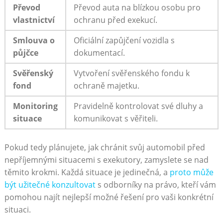
Převod
Převod auta na blízkou osobu ‌pro
vlastnictví
ochranu před exekucí.
Smlouva ⁣o
Oficiální zapůjčení vozidla s
půjčce
dokumentací.
Svěřenský
Vytvoření svěřenského‌ fondu k
⁣fond
ochraně majetku.
Monitoring
Pravidelně kontrolovat‌ své dluhy⁣ a⁤
situace
komunikovat s věřiteli.
Pokud ​tedy plánujete, jak chránit svůj ⁣automobil před
nepříjemnými situacemi s exekutory, zamyslete se nad
těmito ​krokmi. Každá situace je ⁤jedinečná, a
proto ‌může
být⁢ užitečné konzultovat
‍s odborníky na právo,​ kteří vám
pomohou najít nejlepší možné řešení pro vaši konkrétní⁤
situaci.