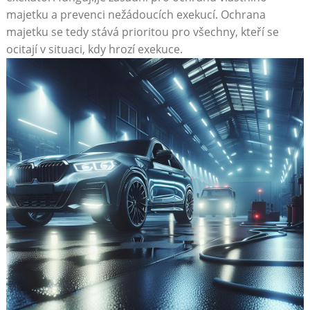
majetku a prevenci nežádoucích exekucí. Ochrana
majetku se⁣ tedy​ stává‍ prioritou pro ⁤všechny, kteří ‌se
ocitají v situaci, kdy hrozí⁣ exekuce.