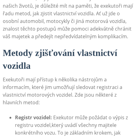
⁢našich ⁤životů, je důležité mít na⁢ paměti, že exekutoři mají
řadu‌ metod, jak zjistit vlastnictví vozidla. Ať už jde o
osobní automobil, motocykly či jiná motorová vozidla,
znalost těchto postupů může pomoci adekvátně chránit
váš majetek a⁣ předejít nepředvídatelným ⁢komplikacím.
Metody zjišťování vlastnictví‌
vozidla
Exekutoři mají přístup k několika nástrojům‌ a
⁤informacím, které jim umožňují sledovat registraci a
vlastnictví ⁤motorových vozidel.‍ Zde jsou​ některé​ z
hlavních ‍metod:
Registr vozidel:
Exekutor může požádat o výpis z
registru vozidel,který uvádí všechny majitele
konkrétního vozu. To je základním‌ krokem, jak