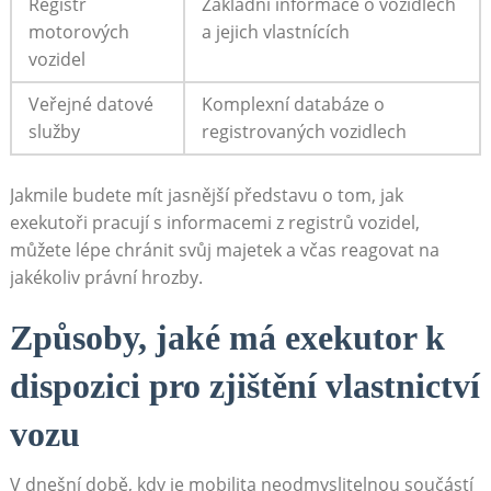
Registr
Základní informace⁤ o vozidlech
motorových
a jejich⁤ vlastnících
vozidel
Veřejné datové
Komplexní databáze o
služby
registrovaných vozidlech
Jakmile budete‍ mít jasnější představu o ‌tom, jak​
exekutoři ⁢pracují s informacemi z registrů vozidel,
⁣můžete lépe chránit svůj majetek‍ a​ včas reagovat⁤ na
jakékoliv právní hrozby.
Způsoby, jaké má exekutor k
‌dispozici pro zjištění vlastnictví
vozu
V dnešní době, ‍kdy je mobilita neodmyslitelnou součástí