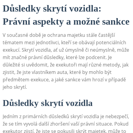
Důsledky⁢ skrytí vozidla:
Právní aspekty a možné sankce
V ⁣současné době je ochrana majetku stále častější
tématem mezi⁣ jednotlivci, kteří​ se obávají‍ potenciálních
exekucí. Skrytí vozidla, ať už úmyslně či neúmyslně, může
mít značné právní důsledky, ​které lze podcenit. Je
důležité si uvědomit, že exekutoři mají různé metody, jak
zjistit, že jste vlastníkem auta, které by mohlo ⁤být
předmětem exekuce, a jaké‍ sankce vám hrozí v případě
jeho skrytí.
Důsledky skrytí vozidla
Jedním‌ z primárních důsledků ⁣skrytí vozidla je nebezpečí,
že se tím vyvolá další zhoršení vaší právní situace. Pokud
exekutor zjistí, že ‌jste ‌se pokusili skrýt majetek,⁣ může​ to