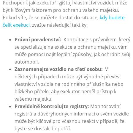
Pochopení, jak exekutoři zjišťují vlastnictví vozidel, může
být klíčovým faktorem pro ochranu vašeho ‌majetku.
Pokud víte, že⁢ se můžete ⁢dostat do situace,
kdy budete
čelit ⁣exekuci
, zvažte následující taktiky:
Právní poradenství:
‍ Konzultace s ⁢právníkem, který
se specializuje‍ na ‌exekuce‌ a ochranu majetku, vám
může pomoci ‍najít legální ‌způsoby, jak ochránit svůj
automobil.
Zaznamenejte‍ vozidlo na třetí osobu:
⁣ V
některých případech ⁤může‌ být výhodné převést‌
vlastnictví vozidla na rodinného ‍příslušníka nebo‍
blízkého přítele, aby exekutor neměl přístup k
vašemu majetku.
Pravidelně kontrolujte registry:
Monitorování
registrů a důvěryhodných informací o svém vozidle
může být klíčové pro včasnou reakci v případě, že
byste⁢ se dostali do‍ potíží.