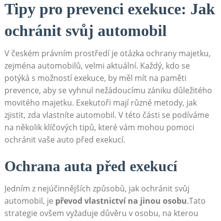
Tipy pro prevenci exekuce: Jak
ochránit svůj automobil
V‌ českém⁣ právním prostředí je otázka ochrany majetku,
zejména automobilů, velmi aktuální. ​Každý, kdo se
potýká s možností exekuce, by měl mít na​ paměti
prevence, ⁢aby se vyhnul ⁤nežádoucímu ⁣zániku důležitého
movitého majetku. Exekutoři mají různé metody,​ jak
zjistit, zda vlastníte automobil. V této části se podíváme
na několik klíčových tipů, které vám mohou pomoci
ochránit vaše auto před exekucí.
Ochrana auta před exekucí
Jedním⁢ z nejúčinnějších způsobů, jak ochránit svůj
automobil, je
převod ​vlastnictví na jinou osobu
.Tato⁤
strategie ovšem vyžaduje důvěru v osobu, na ‌kterou ​