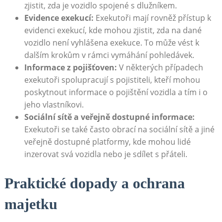
zjistit, ⁢zda je vozidlo ​spojené ⁢s dlužníkem.
Evidence exekucí:
Exekutoři mají rovněž přístup k
evidenci exekucí, kde mohou zjistit, zda na dané
vozidlo‍ není vyhlášena exekuce.⁣ To může vést k
dalším‍ krokům v rámci vymáhání pohledávek.
Informace z pojišťoven:
⁤V některých případech
exekutoři spolupracují s pojistiteli, kteří mohou
poskytnout informace o pojištění vozidla a tím i o
jeho ‌vlastníkovi.
Sociální sítě a veřejně dostupné informace:
Exekutoři se také často obrací na sociální‌ sítě a ⁢jiné
veřejně dostupné platformy, kde mohou lidé‍
inzerovat​ svá vozidla nebo je sdílet s přáteli.
Praktické dopady a ochrana
majetku