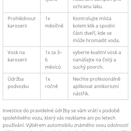
ochranu laku.
Prohlédnout
1x
Kontrolujte místa
karoserii
měsíčně
kolem klik a spodní
části dveří, kde se
může hromadit voda.
Vosk na
1x za 3–
vyberte kvalitní vosk a
karoserii
6
nanášejte na čistý a
měsíců
suchý povrch.
Údržba
1x
Nechte profesionálně
podvozku
ročně
aplikovat antikorozní
nástřik.
Investice do pravidelné údržby se vám vrátí v podobě
spolehlivého vozu, který vás nezklame ani po letech
používání. Výběrem automobilu známého svou odolností