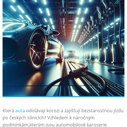
Která
auta
odolávají korozi a zajišťují bezstarostnou jízdu
po českých silnicích? Vzhledem k náročným
podmínkám,kterým jsou automobilové karoserie