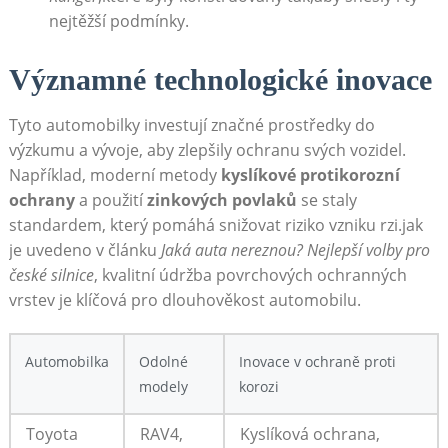
nejtěžší podmínky.
Významné technologické inovace
Tyto automobilky investují značné prostředky do
výzkumu a vývoje, aby zlepšily ochranu svých vozidel.
Například, moderní metody
kyslíkové protikorozní
ochrany
a použití
zinkových povlaků
se staly
standardem, který pomáhá snižovat riziko vzniku rzi.jak
je uvedeno v článku
Jaká auta nereznou? Nejlepší volby pro
české silnice
, kvalitní údržba povrchových ochranných
vrstev je klíčová pro dlouhověkost automobilu.
Automobilka
Odolné
Inovace v ochraně proti
modely
korozi
Toyota
RAV4,
Kyslíková ochrana,