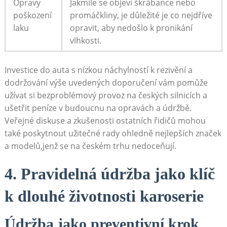
Opravy
Jakmile se objeví škrábance nebo
poškození
promáčkliny, je důležité je co nejdříve
laku
opravit, aby nedošlo k pronikání
vlhkosti.
Investice do auta s nízkou náchylností k rezivění a
dodržování výše uvedených doporučení vám pomůže
užívat si bezproblémový provoz na českých silnicích a
ušetřit peníze v budoucnu na opravách a údržbě.
Veřejné diskuse a zkušenosti ostatních řidičů mohou
také poskytnout užitečné rady ohledně nejlepších značek
a modelů,jenž se na českém trhu nedoceňují.
4. Pravidelná údržba jako klíč
k dlouhé životnosti karoserie
Údržba jako preventivní krok