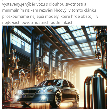
vystaveny,je výběr vozu s dlouhou životností a
minimálním rizikem rezivění klíčový. V tomto článku
prozkoumáme nejlepší modely, které hrdě obstojí i v
nejtěžších povětrnostních podmínkách.