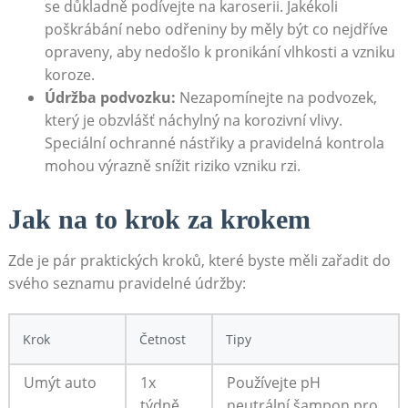
se důkladně podívejte na karoserii. Jakékoli
poškrábání nebo odřeniny by měly být co nejdříve
opraveny, aby nedošlo k pronikání vlhkosti a vzniku
koroze.
Údržba podvozku:
Nezapomínejte na podvozek,
který je obzvlášť náchylný na korozivní vlivy.
Speciální ochranné nástřiky a pravidelná kontrola
mohou výrazně snížit riziko vzniku rzi.
Jak na to krok za krokem
Zde je pár praktických kroků, které byste měli zařadit do
svého seznamu pravidelné údržby:
Krok
Četnost
Tipy
Umýt auto
1x
Používejte pH
týdně
neutrální šampon pro