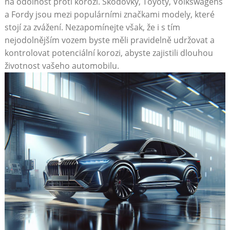
na odolnost proti korozi. Škodovky, Toyoty, Volkswagens
a Fordy jsou mezi populárními značkami modely, které
stojí za zvážení. Nezapomínejte však, že i s tím
nejodolnějším vozem byste měli pravidelně udržovat a
kontrolovat potenciální korozi, abyste zajistili dlouhou
životnost vašeho automobilu.