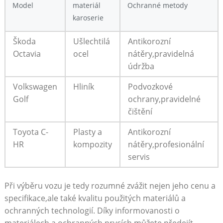
Model
materiál
Ochranné metody
karoserie
Škoda
Ušlechtilá
Antikorozní
Octavia
ocel
nátěry,pravidelná
údržba
Volkswagen
Hliník
Podvozkové
Golf
ochrany,pravidelné
čištění
Toyota C-
Plasty a
Antikorozní
HR
kompozity
nátěry,profesionální
servis
Při výběru vozu je tedy rozumné zvážit nejen jeho cenu a
specifikace,ale také kvalitu použitých materiálů a
ochranných technologií. Díky informovanosti o
materiálech a ochranných prvcích můžete předejít