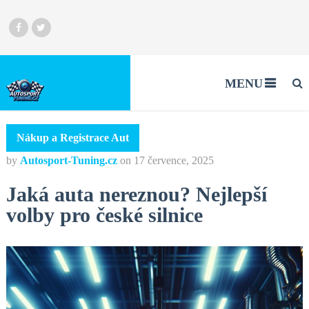
MENU
Nákup a Registrace Aut
by
Autosport-Tuning.cz
on
17 července, 2025
Jaká auta nereznou? Nejlepší
volby pro české silnice