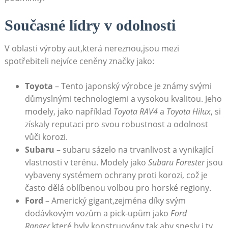
Současné lídry v odolnosti
V oblasti výroby aut,která nereznou,jsou mezi
spotřebiteli nejvíce ceněny značky jako:
Toyota
– Tento japonský výrobce je známy svými
důmyslnými technologiemi a vysokou kvalitou. Jeho
modely, jako například
Toyota RAV4
a
Toyota Hilux
, si
získaly reputaci pro svou robustnost a odolnost
vůči korozi.
Subaru
– subaru sázelo na trvanlivost a vynikající
vlastnosti v terénu. Modely jako
Subaru Forester
jsou
vybaveny systémem ochrany proti korozi, což je
často dělá oblíbenou volbou pro horské regiony.
Ford
– Americký gigant,zejména díky svým
dodávkovým vozům a pick-upům jako
Ford
Ranger
,které byly konstruovány tak,aby snesly i ty