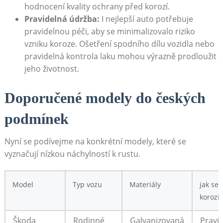
hodnocení kvality ochrany před korozí.
Pravidelná údržba:
I nejlepší auto potřebuje
pravidelnou péči, aby se minimalizovalo riziko
vzniku koroze. Ošetření spodního dílu vozidla nebo
pravidelná kontrola laku mohou výrazně prodloužit
jeho životnost.
Doporučené modely do českých
podmínek
Nyní se podívejme na konkrétní modely, které se
vyznačují nízkou náchylností k rustu.
Model
Typ vozu
Materiály
jak se 
korozi
Škoda
Rodinné
Galvanizovaná
Pravi