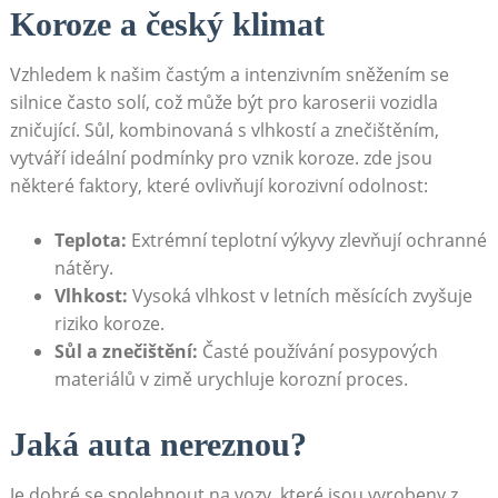
Koroze a český klimat
Vzhledem k našim častým a intenzivním sněžením se
silnice často solí, což může být pro karoserii vozidla
zničující. Sůl, kombinovaná s vlhkostí a znečištěním,
vytváří ideální podmínky pro vznik koroze. zde jsou
některé faktory, které ovlivňují korozivní odolnost:
Teplota:
Extrémní teplotní výkyvy zlevňují ochranné
nátěry.
Vlhkost:
Vysoká vlhkost v letních měsících zvyšuje
riziko koroze.
Sůl a znečištění:
Časté používání posypových
materiálů v zimě urychluje korozní proces.
Jaká auta nereznou?
Je dobré se spolehnout na vozy, které jsou vyrobeny z