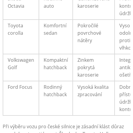
Octavia
auto
karoserie
kontr
údržb
Toyota
Komfortní
Pokročilé
Vysok
corolla
sedan
povrchové
odoln
nátěry
proti
vlhkos
Volkswagen
Kompaktní
Zinkem
Integ
Golf
hatchback
pokrytá
antik
karoserie
ošetř
Ford Focus
Rodinný
Vysoká kvalita
Dobr
hatchback
zpracování
přístu
údržb
kontr
Při výběru vozu pro české silnice je zásadní klást důraz