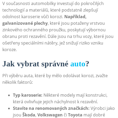
V současnosti automobilky investují do pokročilých
technologií a materiálů, které podstatně zlepšují
odolnost karoserie vůči korozi.
Například,
galvanizované plechy
, které jsou potaženy vrstvou
zinkového ochranného proužku, poskytují výbornou
obranu proti rezavění. Dále jsou na trhu vozy, které jsou
ošetřeny speciálními nátěry, jež snižují riziko vzniku
koroze.
Jak vybrat správné
auto
?
Při výběru auta, které by mělo odolávat korozi, zvažte
několik faktorů:
Typ karoserie:
Některé modely mají konstrukci,
která ovlivňuje jejich náchylnost k rezavění.
Stavíte na renomovaných značkách:
Výrobci jako
jsou
Škoda
,
Volkswagen
či
Toyota
mají dobré