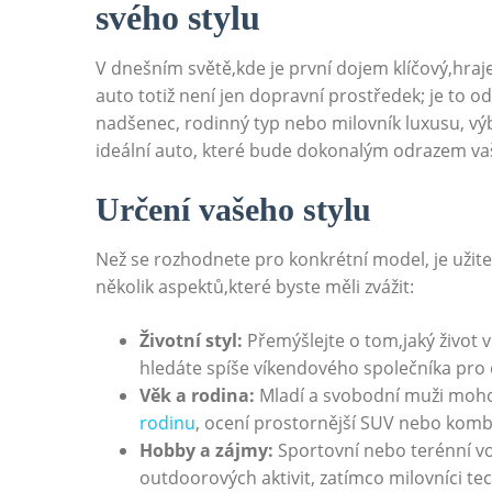
svého stylu
V dnešním světě,kde je první dojem klíčový,hraje
auto totiž není jen dopravní prostředek; je to od
nadšenec, rodinný typ nebo milovník luxusu, výb
ideální auto, které bude dokonalým odrazem va
Určení vašeho stylu
Než se rozhodnete pro konkrétní model, je užite
několik aspektů,které byste měli zvážit:
Životní styl:
Přemýšlejte o tom,jaký život
hledáte spíše víkendového společníka pro
Věk a rodina:
Mladí a svobodní muži mohou
rodinu
, ocení prostornější SUV nebo komb
Hobby a zájmy:
Sportovní nebo terénní vo
outdoorových aktivit, zatímco milovníci t