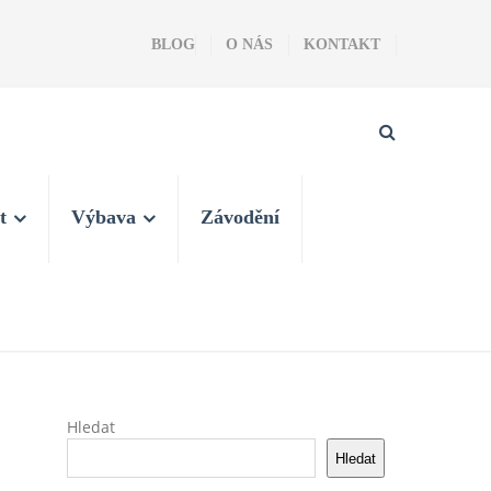
BLOG
O NÁS
KONTAKT
t
Výbava
Závodění
Hledat
Hledat