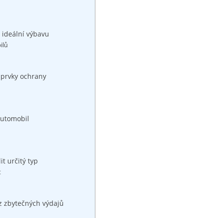
 ideální výbavu
ilů
 prvky ochrany
 automobil
it určitý typ
t
ez zbytečných výdajů