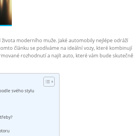
l života moderního muže. Jaké automobily nejlépe odráží
tomto článku se podíváme na ideální vozy, které kombinují
formované rozhodnutí a najít auto, které vám bude skutečně
podle svého stylu
otřeby?
otoru