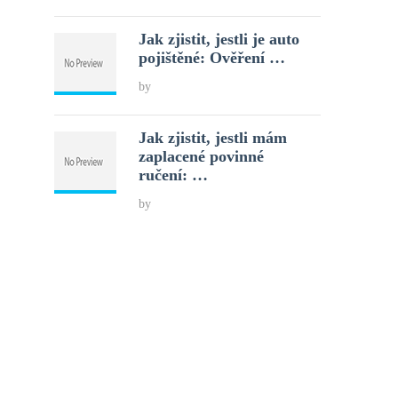
Jak zjistit, jestli je auto
pojištěné: Ověření …
by
Jak zjistit, jestli mám
zaplacené povinné
ručení: …
by