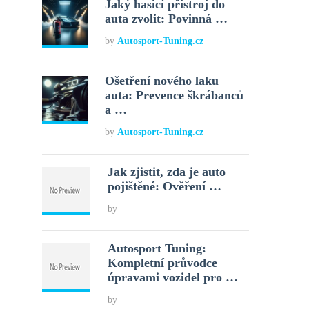
Jaký hasicí přístroj do
auta zvolit: Povinná …
by
Autosport-Tuning.cz
Ošetření nového laku
auta: Prevence škrábanců
a …
by
Autosport-Tuning.cz
Jak zjistit, zda je auto
pojištěné: Ověření …
by
Autosport Tuning:
Kompletní průvodce
úpravami vozidel pro …
by