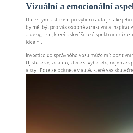
Vizuální a emocionální aspe
Důležitým faktorem při výběru auta je také jeho
by měl být pro vás osobně atraktivní a inspirat
a designem, který osloví široké spektrum zákazník
ideální.
Investice do správného vozu může mít pozitivní 
Ujistěte se, že auto, které si vyberete, nejenže 
a styl. Poté se ocitnete v autě, které vás skutečn