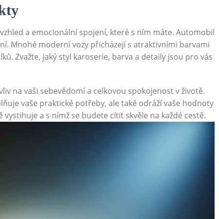
kty
 vzhled a emocionální spojení, které s ním máte. Automobil
ivní. Mnohé moderní vozy přicházejí s atraktivními barvami
ů. Zvažte, jaký styl karoserie, barva a detaily jsou pro vás
vliv na vaši sebevědomí a celkovou spokojenost v životě.
splňuje vaše praktické potřeby, ale také odráží vaše hodnoty
ě vystihuje a s nímž se budete cítit skvěle na každé cestě.