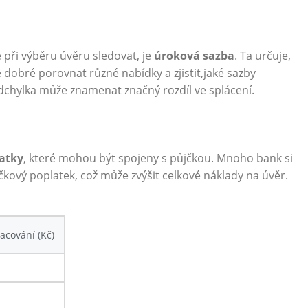
 při výběru úvěru sledovat, ‌je
úroková sazba
. Ta určuje,
e dobré‍ porovnat různé ⁢nabídky a zjistit,jaké sazby
 odchylka může znamenat značný rozdíl ve⁤ splácení.
atky
, které ​mohou⁤ být ⁤spojeny s půjčkou. Mnoho bank si
vý⁤ poplatek, což⁢ může zvýšit celkové náklady na‌ úvěr.
acování (Kč)