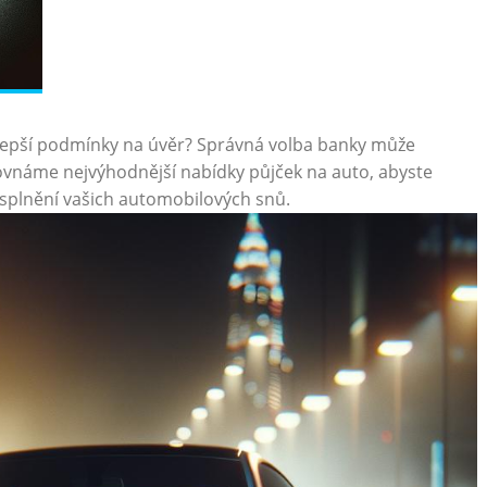
ejlepší​ podmínky na úvěr? Správná volba banky může​
srovnáme nejvýhodnější nabídky⁣ půjček na auto, abyste​
 splnění vašich ⁤automobilových snů.