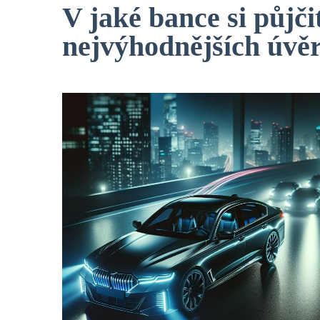
V jaké bance si půjč
nejvýhodnějších úvě