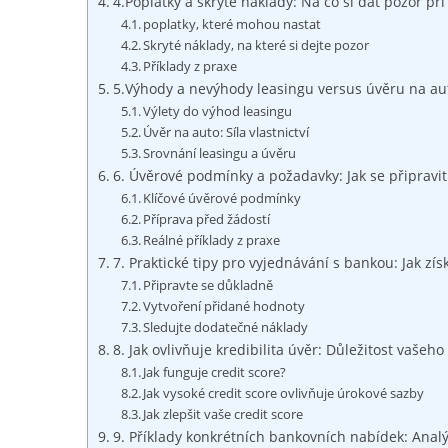
4.Poplatky ⁤a‍ skryté náklady: Na co si dát pozor př
poplatky, které mohou ⁣nastat
Skryté náklady, na které si ⁢dejte pozor
Příklady ⁣z praxe
5.Výhody⁤ a nevýhody leasingu versus úvěru na auto
Výlety do ⁤výhod leasingu
Úvěr na auto:⁢ Síla vlastnictví
Srovnání leasingu a úvěru
6. Úvěrové podmínky a požadavky: Jak⁣ se připravit 
Klíčové úvěrové podmínky
Příprava před žádostí
Reálné příklady z ⁤praxe
7. Praktické tipy ‌pro vyjednávání ⁣s‌ bankou:⁢ Jak zí
Připravte se ⁢důkladně
Vytvoření přidané hodnoty
Sledujte dodatečné náklady
8.⁢ Jak ​ovlivňuje kredibilita úvěr: ‌Důležitost vašeho
Jak funguje credit score?
Jak vysoké credit score ovlivňuje úrokové⁢ sazby
Jak ‍zlepšit vaše credit score
9. Příklady konkrétních‌ bankovních⁤ nabídek: Analý