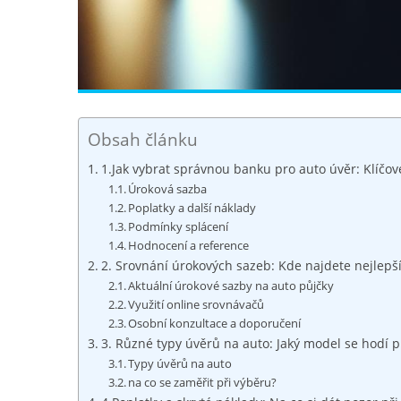
Obsah článku
1.Jak vybrat ‍správnou banku⁤ pro auto ⁤úvěr: Klíčov
Úroková​ sazba
Poplatky a ‍další náklady
Podmínky splácení
Hodnocení a reference
2. Srovnání ⁢úrokových sazeb: Kde najdete ‍nejlepš
Aktuální úrokové sazby​ na auto ⁣půjčky
Využití⁤ online ‍srovnávačů
Osobní konzultace ​a doporučení
3. ​Různé typy úvěrů na auto: Jaký model se ⁣hodí 
Typy úvěrů na auto
na‌ co se zaměřit⁢ při výběru?