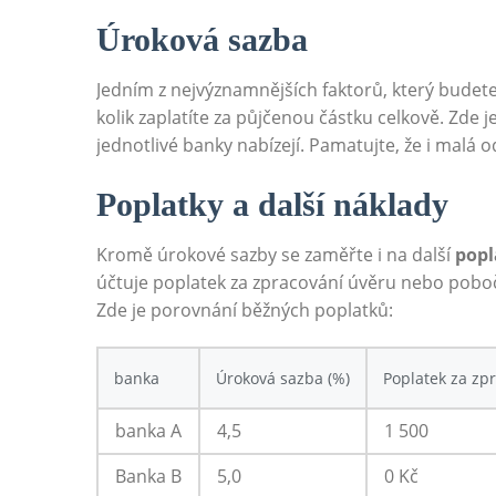
Úroková​ sazba
Jedním z nejvýznamnějších faktorů, který ⁣budete
kolik zaplatíte za půjčenou‌ částku ‍celkově. Zde j
jednotlivé banky nabízejí. Pamatujte, že i‌ malá
Poplatky a ‍další náklady
Kromě úrokové sazby se zaměřte i na další
popl
účtuje poplatek za zpracování úvěru nebo pobočko
Zde je​ porovnání běžných ‌poplatků:
banka
Úroková ⁣sazba (%)
Poplatek za zpr
banka A
4,5
1 500
Banka B
5,0
0⁣ Kč