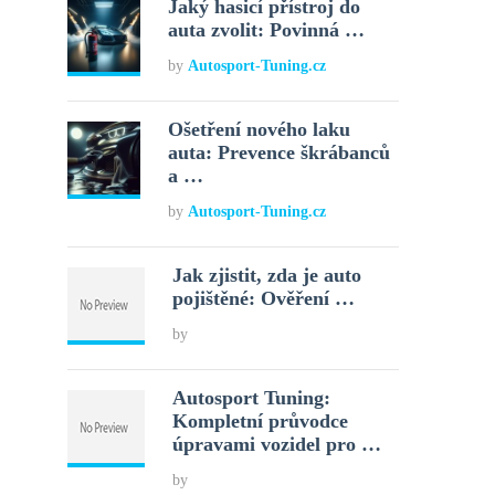
Jaký hasicí přístroj do
auta zvolit: Povinná …
by
Autosport-Tuning.cz
Ošetření nového laku
auta: Prevence škrábanců
a …
by
Autosport-Tuning.cz
Jak zjistit, zda je auto
pojištěné: Ověření …
by
Autosport Tuning:
Kompletní průvodce
úpravami vozidel pro …
by