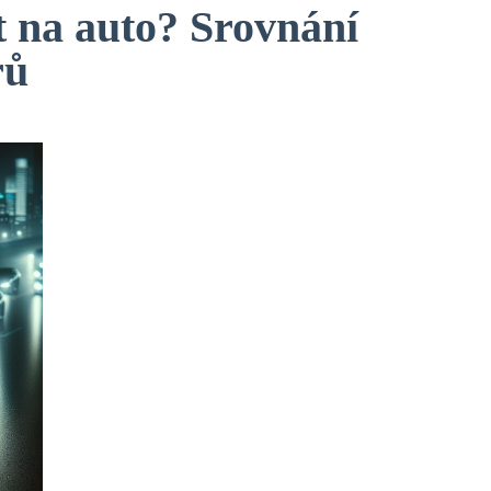
it na auto? Srovnání
rů