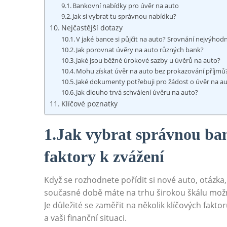
Bankovní nabídky pro úvěr‌ na auto
Jak si vybrat tu správnou nabídku?
Nejčastější dotazy
V jaké bance si⁤ půjčit na ‍auto? Srovnání​ nejvýhod
Jak porovnat úvěry na ‍auto různých ⁣bank?
Jaké ‌jsou běžné úrokové​ sazby ‌u úvěrů na auto?
Mohu získat‍ úvěr ‍na auto ​bez prokazování příjmů
Jaké ⁣dokumenty potřebuji pro žádost o úvěr na a
Jak​ dlouho ⁤trvá schválení úvěru na ⁢auto?
Klíčové poznatky
1.Jak vybrat ‍správnou ban
faktory k zvážení
Když ⁢se rozhodnete pořídit si nové​ auto, otázka, 
současné době ⁣máte na trhu širokou škálu možnos
Je důležité se zaměřit ‍na několik klíčových ⁣fakto
a vaši‌ finanční situaci.