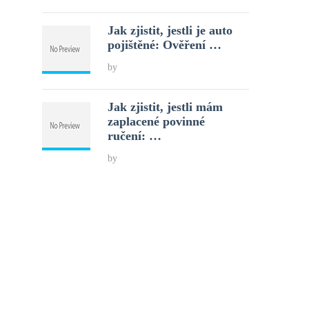
Jak zjistit, jestli je auto
pojištěné: Ověření …
by
Jak zjistit, jestli mám
zaplacené povinné
ručení: …
by