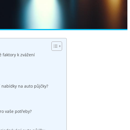
é faktory k zvážení
í ⁣nabídky na auto půjčky?
pro vaše potřeby?