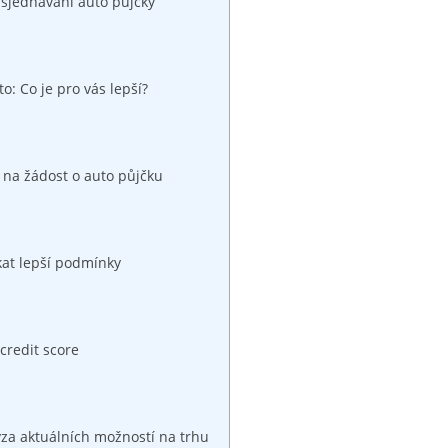
i sjednávání‍ auto půjčky
: Co je pro vás ⁢lepší?
na ‍žádost o⁢ auto půjčku
skat⁢ lepší podmínky
 credit score
za aktuálních ‍možností ⁤na trhu