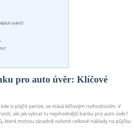
nějších úvěrů?
?
uto?
ku⁤ pro auto ⁤úvěr: Klíčové
‍kde ​si půjčit peníze, se ⁣stává klíčovým rozhodnutím. V‌
tí, ⁤ale⁤ jak vybrat‍ tu nejvhodnější banku pro auto úvěr?
rů,‌ které ​mohou zásadně ⁤ovlivnit ‍celkové náklady na ⁣půjčku