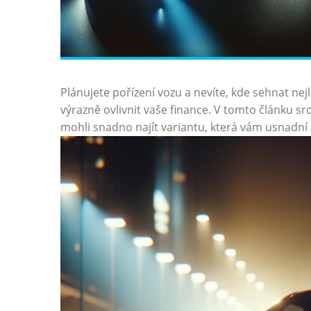
Plánujete pořízení ‌vozu⁢ a nevíte, kde sehnat n
výrazně ovlivnit‍ vaše ⁤finance. ​V tomto článku 
mohli snadno najít variantu, ⁢která vám⁢ usnadní