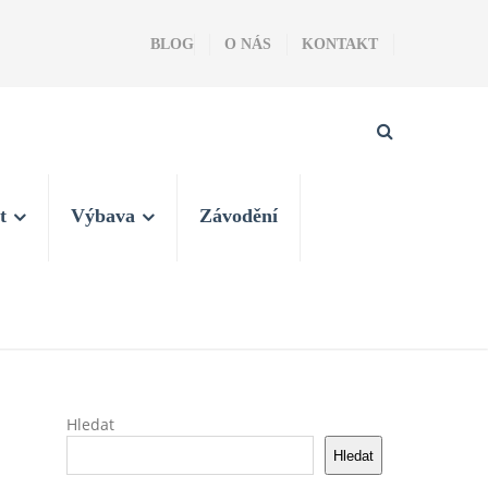
BLOG
O NÁS
KONTAKT
t
Výbava
Závodění
Hledat
Hledat